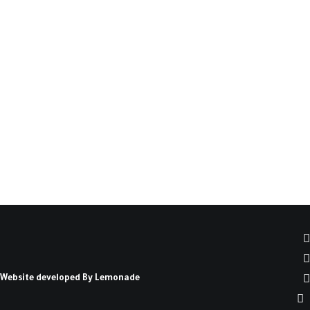
المحيطة(*)
مدخل: منذ أواخر القرن التاسع عشر، يواجه الوطن
العربي من خليجه العربي إلى المحيط…
كتبه عليان محمود عليان
Website developed By
Lemonade