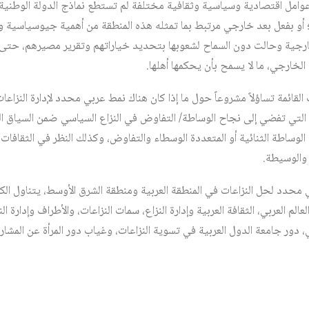
عوامل اقتصادية وسياسية وثقافية مختلفة لم تستطع نماذج الدولة الوطنية ال
؛ أو بفعل بعد خارجي مرتبط بما تمثله هذه المنطقة من أهمية جيوسياسية 
رجية وحالت دون السماح لشعوبها بتحديد خياراتهم وتقرير مصيرهم، حتى س
الخارجي، ما لا يسمح بأن يحكمها أهلها.
لقائمة تساؤلاً مشروعاً حول ما إذا كان هناك نمط عربي محدد لإدارة النزاعات
ي تفضي إلى نجاح الوساطة/ التفاوض في النزاع السياسي ضمن السياق العر
الوساطة الثنائية أو المتعددة الوسطاء والتفاوض، وكذلك النظر في الثقافات
 والوسيطة.
حدد لحل النزاعات في المنطقة العربية ومنطقة الشرق الأوسط، يتناول ا
عالم العربي، الثقافة العربية وإدارة النزاع، سمات النزاعات، والأطراف وإدارة ال
ي، دور جامعة الدول العربية في تسوية النزاعات، وغياب دور المرأة عن المش