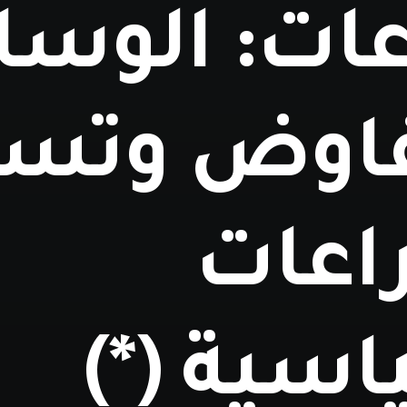
اعات: الوس
فاوض وتسو
اعات
اسية (*)