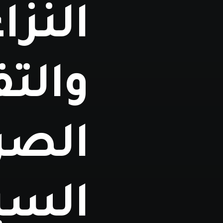
النز
والت
الصر
السي