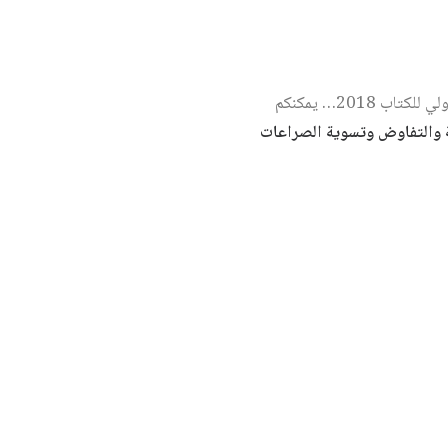
وقد عقد مركز دراسات الوحدة العربية ندوة حول الكتاب ضمن أنشطته على هامش معرض بيروت العربي الدولي للكتاب 2018… يمكنكم
ة والتفاوض وتسوية الصراعات