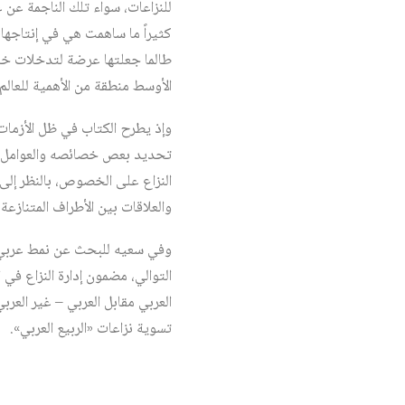
للنزاعات، سواء تلك الناجمة عن 
كثيراً ما ساهمت هي في إنتاجها
طالما جعلتها عرضة لتدخلات خا
الأوسط منطقة من الأهمية للعالم 
وإذ يطرح الكتاب في ظل الأزمات ا
تحديد بعص خصائصه والعوامل الت
النزاع على الخصوص، بالنظر إلى 
والعلاقات بين الأطراف المتنازعة
وفي سعيه للبحث عن نمط عربي م
التوالي، مضمون إدارة النزاع في ال
العربي مقابل العربي – غير العرب
تسوية نزاعات «الربيع العربي».