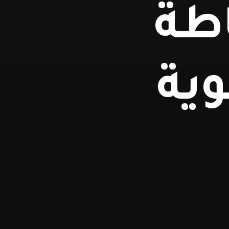
اطة
ية