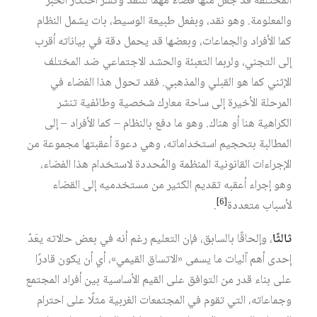
المختلفة قد جعل منها فضاءً مهمًا للنقد وكسر احتكار الخبر
والمعلومة. وهو نقد، وبفعل طبيعة الوسيط، بات يشمل النظام
كما الأفراد والجماعات، وبعضها قد يحمل دقة في بياناته أقرب
إلى التجني، ولربما التعبئة والحشد الاجتماعي ضد المختلف
الإثني كما هو القبلي والمذهبي. فقد تحول هذا الفضاء في
المرحلة الأخيرة إلى ساحة معارك شخصية وطائفية تنشر
الكراهية هنا أو هناك. وهو ما دفع بالنظام – كما الأفراد – إلى
المطالبة بتحجيم استخداماته، وهي دعوة أعقبتها مجموعة من
الإجراءات القانونية المنظمة والمُحددة لاستخدام هذا الفضاء،
وهو إجراء أعقبه تقديم الكثير من مستخدميه إلى القضاء
[6]
لأسباب متعددة
.
ثالثًا
، وإلحاقًا بالسابق، فإن التعليم رغم أنه في بعض حالاته يعَدّ
إحدى أهم آليات ما يسمى «الاتساق القيمي»، أي أن يكون قادرًا
على بناء قدر من التوافق على القيم الأساسية بين أفراد المجتمع
وجماعاته، التي تقوم في المجتمعات الغربية مثلًا على احترام