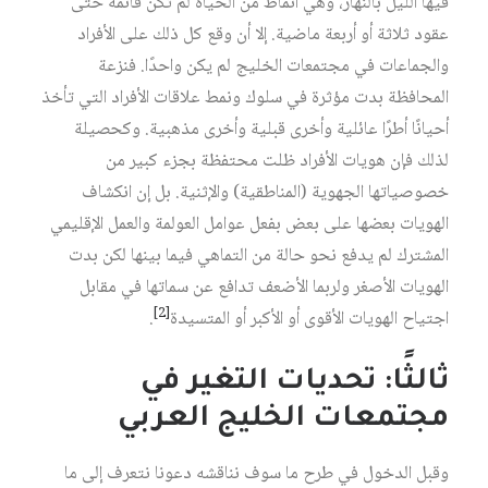
فيها الليل بالنهار، وهي أنماط من الحياة لم تكن قائمة حتى
عقود ثلاثة أو أربعة ماضية. إلا أن وقع كل ذلك على الأفراد
والجماعات في مجتمعات الخليج لم يكن واحدًا. فنزعة
المحافظة بدت مؤثرة في سلوك ونمط علاقات الأفراد التي تأخذ
أحيانًا أطرًا عائلية وأخرى قبلية وأخرى مذهبية. وكحصيلة
لذلك فإن هويات الأفراد ظلت محتفظة بجزء كبير من
خصوصياتها الجهوية (المناطقية) والإثنية. بل إن انكشاف
الهويات بعضها على بعض بفعل عوامل العولمة والعمل الإقليمي
المشترك لم يدفع نحو حالة من التماهي فيما بينها لكن بدت
الهويات الأصغر ولربما الأضعف تدافع عن سماتها في مقابل
[2]
اجتياح الهويات الأقوى أو الأكبر أو المتسيدة
.
ثالثًا: تحديات التغير في
مجتمعات الخليج العربي
وقبل الدخول في طرح ما سوف نناقشه دعونا نتعرف إلى ما