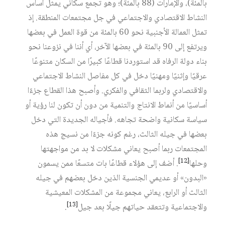
بالمئة)، والإمارات (88 بالمئة)؛ وهو تجمع سكاني يمثل أساس
النشاط الاقتصادي والاجتماعي في جل مجتمعات المنطقة. إذ
تمثل العمالة الأجنبية نحو 60 بالمئة من قوة العمل في بعضها
ويرتفع إلى 90 بالمئة في بعضها الآخر، أي أننا في نزوعنا نحو
بناء دولة الرفاه قد استوردنا قطاعًا كبيرًا من السكان متنوعًا
عرقيًا وإثنيًا ومهنيًا دخل في كل مفاصل النشاط الاجتماعي
والاقتصادي ولربما الثقافي والفكري. وأصبح هذا القطاع جزءًا
أساسيًا من أنماط الانتاج والتنمية من دون أن تكون لنا رؤية أو
سياسة سكانية واضحة تجاهه. فأجياله الجديدة التي دخل
بعضها في جيله الثالث، رغم كونه جزءًا من نسيج هذه
المجتمعات ربما أصبح يعاني مشكلات لا بد من مواجهتها
[12]
وحلها
. أضف إلى هؤلاء قطاعًا بات متسعًا ممن يسمون
«البدون» أو عديمي الجنسية الذين دخل بعضهم في جيله
الثالث أو الرابع، يعاني مجموعة من المشكلات المعيشية
[13]
والاجتماعية وتتعقد حياتهم جيلًا بعد جيل
.