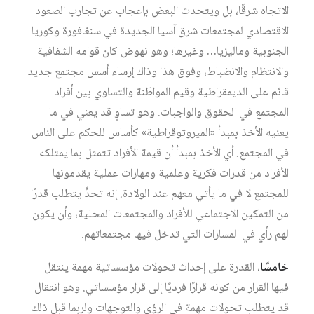
الاتجاه شرقًا، بل ويتحدث البعض بإعجاب عن تجارب الصعود
الاقتصادي لمجتمعات شرق آسيا الجديدة في سنغافورة وكوريا
الجنوبية وماليزيا… وغيرها؛ وهو نهوض كان قوامه الشفافية
والانتظام والانضباط، وفوق هذا وذاك إرساء أسس مجتمع جديد
قائم على الديمقراطية وقيم المواطَنة والتساوي بين أفراد
المجتمع في الحقوق والواجبات. وهو تساوٍ قد يعني في ما
يعنيه الأخذ بمبدأ «الميروتوقراطية» كأساس للحكم على الناس
في المجتمع. أي الأخذ بمبدأ أن قيمة الأفراد تتمثل بما يمتلكه
الأفراد من قدرات فكرية وعلمية ومهارات عملية يقدمونها
للمجتمع لا في ما يأتي معهم عند الولادة. إنه تحدٍّ يتطلب قدرًا
من التمكين الاجتماعي للأفراد والمجتمعات المحلية، وأن يكون
لهم رأي في المسارات التي تدخل فيها مجتمعاتهم.
خامسًا
، القدرة على إحداث تحولات مؤسساتية مهمة ينتقل
فيها القرار من كونه قرارًا فرديًا إلى قرار مؤسساتي. وهو انتقال
قد يتطلب تحولات مهمة في الرؤى والتوجهات ولربما قبل ذلك