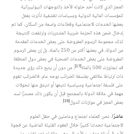
العجز الذي كانت أحد حلوله الأخذ بالتوجهات النيوليبرالية
للمؤسسات المالية الدولية وبسياسات تقشفية تأثرت بفعل
بعضها الخدمات الاجتماعية وقطاعات واسعة من السكان، كما تم
إدخال ضمن هذه الحزمة ضريبة المشتريات وارتفعت كنتيجة
لذلك مجموعة الرسوم المفروضة على بعض الخدمات المقدمة
من الدولة، في بعضها أكثر من 250 بالمئة، بل إن بعض الرسوم
المفروضة على بعض الخدمات الصحية في بعض دول المنطقة
[17]
قد تجاوزت 500 بالمئة
، من دون أن يتبع ذلك رؤى جديدة
ذات ارتباط علائقي بفلسفة الضرائب بوجه عام. فالضرائب تقوم
على فلسفة اجتماعية وسياسية تتبعها أو تنبثق منها تحولات
مهمة في علاقة الدولة بالمجتمع قبل أن يكون ذلك مصدرًا لسد
[18]
بعض العجز في موازنات الدول
.
عاشرًا
، نحن كعلماء اجتماع وعاملين في حقل العلوم
الاجتماعية تحدثنا كثيرًا خلال العقود القليلة الماضية عن فجوة