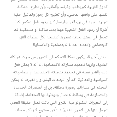
الدول الغربية كبريطانيا وفرنسا وألمانيا، وأن تطرح المشكلة
نفسها على واقعها المحلي، وأن تطيح كل رموز وتماثيل حقبة
تجارة العبيد في بريطانيا وفرنسا. كلها ردود فعل تعكس كما
أشرنا أن ردود الفعل الشعبية مهما بدت ساكنة أو مستكينة قد
تحمل في عمقها لحظة تفجرها كنتيجة لكل عمليات القهر
الاجتماعي وانعدام العدالة الاجتماعية واللامساواة.
بمعنى آخر، قد يكون ممكنًا التحكم في التغيير من حيث هياكله
المادية، ولربما تحديد مساراته الاقتصادية، إلا أنه لا يمكن فعل
ذلك بالقدر نفسه في تحديد نتاجاته الاجتماعية أو مصاحباته
السياسية والثقافية. كما أن اتجاهات البشر، وإن تغيرت، لا يمكن
التحكم في مساراتها بصورة مطلقة. بل إن المتغيرات الجديدة
والمتسارعة في وسائط الاتصال وتوظيفاتها المختلفة، إضافة
إلى التغيرات التكنولوجية الكبرى التي باتت تمثل حقيقة العصر،
تجعل منها هي الأخرى متغيرًا ذا تأثير مفتوح لا يمكن حساب