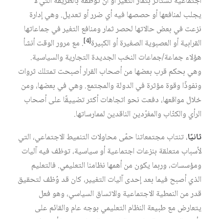
اجتماعية تستأثر بثمار التغير أو أن توظفه بالطريقة التي لا
يجلب لمنافعها أو حصصها فيه أي ضرر أو تعديل. وهي إدارة
نزعت في بعض حالاتها لحصر ثمار ومنافع التغير في جماعاتها
[4]
القرابية أو العصبوية الصغيرة أو الكبيرة
. مع مرور الوقت أنشأ
هؤلاء جماعة/جماعات النخب الجديدة التجارية والسياسية.
وهي بحكم قرب بعضها من أصحاب القرار أصبحت تمتلك ثروات
ونفوذًا وقوة مؤثرة في الدولة والمجتمع. وهي في بعضها، ومن
خلال مواقعها، دفعت نحو اتجاهات أكثر تضييقًا على أصحاب
الرأي والكتّاب والمغرّدين الناقدين لممارساتها.
ثانيًا
، تنتاب مجتمعاتنا حمّى محاولات التنميط الاجتماعي، التي
لأسباب متعلقة بنزعات اجتماعية أو سياسية، توظف فيه آليات
ومؤسسات، وربما يكون من أهمها نظامنا التعليمي. فالتعليم
الذي أصبح فيما بعد إحدى آليات التغيير، كان قد وُظف لتحقيق
قدر من النمطية الاجتماعية والاتساق السياسي، وهو فعل
يتعارض مع طبيعة النظام التعليمي بوجه عام والقائم على