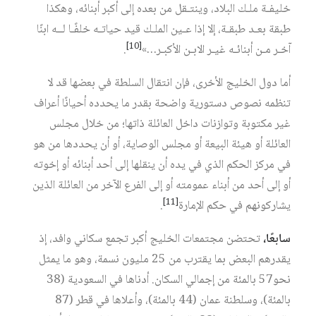
خليفـة ملـك البلاد، وينتـقل من بعده إلى أكبر أبنائه، وهكذا
طبقة بعـد طبقـة، إلا إذا عـين الملـك قيد حياتـه خلفًـا لــه ابنًا
[10]
آخـر مـن أبنائـه غيـر الابـن الأكبـر…»
.
أما دول الخليج الأخرى، فإن انتقال السلطة في بعضها قد لا
تنظمه نصوص دستورية واضحة بقدر ما يحدده أحيانًا أعراف
غير مكتوبة وتوازنات داخل العائلة ذاتها؛ من خلال مجلس
العائلة أو هيئة البيعة أو مجلس الوصاية، أو أن يحددها من هو
في مركز الحكم الذي في يده أن ينقلها إلى أحد أبنائه أو إخوته
أو إلى أحد من أبناء عمومته أو إلى الفرع الآخر من العائلة الذين
[11]
يشاركونهم في حكم الإمارة
.
سابعًا،
تحتضن مجتمعات الخليج أكبر تجمع سكاني وافد، إذ
يقدرهم البعض بما يقترب من 25 مليون نسمة، وهو ما يمثل
نحو57 بالمئة من إجمالي السكان. أدناها في السعودية (38
بالمئة)، وسلطنة عمان (44 بالمئة)، وأعلاها في قطر (87