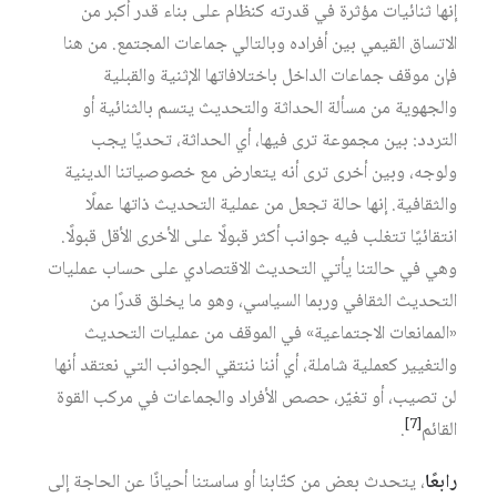
إنها ثنائيات مؤثرة في قدرته كنظام على بناء قدر أكبر من
الاتساق القيمي بين أفراده وبالتالي جماعات المجتمع. من هنا
فإن موقف جماعات الداخل باختلافاتها الإثنية والقبلية
والجهوية من مسألة الحداثة والتحديث يتسم بالثنائية أو
التردد: بين مجموعة ترى فيها، أي الحداثة، تحديًا يجب
ولوجه، وبين أخرى ترى أنه يتعارض مع خصوصياتنا الدينية
والثقافية. إنها حالة تجعل من عملية التحديث ذاتها عملًا
انتقائيًا تتغلب فيه جوانب أكثر قبولًا على الأخرى الأقل قبولًا.
وهي في حالتنا يأتي التحديث الاقتصادي على حساب عمليات
التحديث الثقافي وربما السياسي، وهو ما يخلق قدرًا من
«الممانعات الاجتماعية» في الموقف من عمليات التحديث
والتغيير كعملية شاملة، أي أننا ننتقي الجوانب التي نعتقد أنها
لن تصيب، أو تغيّر، حصص الأفراد والجماعات في مركب القوة
[7]
القائم
.
رابعًا
، يتحدث بعض من كتّابنا أو ساستنا أحيانًا عن الحاجة إلى