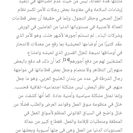
مثلتها هذه العمالة، ليس من حيث عدم انضباطها في تنفيذ
إرشادات السلامة وفي مقاومة بعض رجالات الأمن لكسر نظام
العزل الصحي وحظر التجول، وإنما في حقيقة أن بعض قطاعات
العمالة الأجنبية في مستوياتها الدنيا من العاملين في الورش
وشركات البناء.. لم تستلم أجورها لأشهر خلت، وهو الأمر الذي
عقّد كثيرًا من أوضاعها المعيشية بما رفع من معدلات الانتحار
في أوساطها نتيجة للعزل القسري الذي تعيشه وامتناع
[14]
المشغلين لهم من دفع أجورهم
، كما أن ذلك قد دفع بالبعض
منهم إلى التظاهر والاعتصام وجعل بعض قطاعاتها في مواجهة
رجال الشرطة في عدد من بلدان الخليج العربي، وهو ما جعل
منهم، في نظر البعض، ليس مشكلة اجتماعية–ثقافية فحسب،
وإنما تمثل مشكلة سياسية وأمنية جادة. كما أنها كشفت عن
خلل في منظومة سوق العمل وقواعد العرض والطلب فضلًا عن
خلل واضح في السياق القانوني المنظم لأسواق العمل في
المنطقة ومتطلبات الإقامة والعمل. فقطاع كبير من عمالة
المستويات الدنيا من العمل وهي في جلها آسيوية وبعضها من