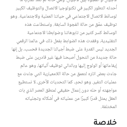
الأجيال أو الفجوة بين الأجيال. وهي حالة لم تعد تقارب ما
أحدثه التطور الكبير في تكنولوجيا الاتصال والتوظيف الكبير
لوسائط الاتصال الاجتماعي في حياتنا العملية والاجتماعية. وهو
توظيف عمّق من حالة الفجوة السابقة. واستطاعت هذه
الوسائط كسر كثير من تابوهاتنا وضوابطنا الاجتماعية
التقليدية، وفقدت هذه الضوابط بفعل ذلك في عالمنا الرقمي
الجديد ليس القدرة على ضبط أجيالنا الجديدة فحسب، بل إنها
حالة جديدة من التحول أصبحنا فيها غير قادرين على ضبط
إيقاعاتها أو الولوج إليها وبالتالي توظيف آلياتها، وهو عالم
جاءت بعض اثاره لتعمق من حالة اللامعيارية التي جاءت مع
عمليات التغير. وهو تحدٍ، كما التحديات الأخرى، لا نستطيع
مواجهته أو حله دون إعمال حقيقي لمنطق العصر الذي بات
العقل يمثل قدرًا كبيرًا من عملياته في أشكاله وتجلياته
المختلفة.
خلاصة