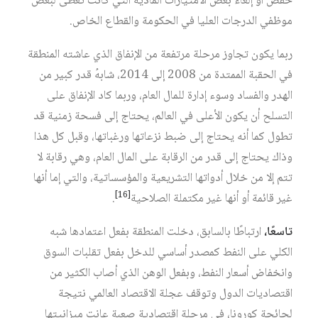
خفض أو إلغاء بعض الامتيازات المادية التي كانت تعطى لبعض
موظفي الدرجات العليا في الحكومة والقطاع الخاص.
ربما يكون تجاوز مرحلة مرتفعة من الإنفاق الذي عاشته المنطقة
في الحقبة الممتدة من 2008 إلى 2014، شابهُ قدر كبير من
الهدر والفساد وسوء إدارة للمال العام، وربما كاد الإنفاق على
التسلح أن يكون الأعلى في العالم، يحتاج إلى فسحة زمنية قد
تطول كما أنه يحتاج إلى ضبط نزعاتها ورغباتها، وقبل كل هذا
وذاك يحتاج إلى قدر من الرقابة على المال العام، وهي رقابة لا
تتم إلا من خلال أدواتها التشريعية والمؤسساتية، والتي إما أنها
[16]
غير قائمة أو أنها غير مكتملة الصلاحية
.
تاسعًا،
ارتباطًا بالسابق، دخلت المنطقة بفعل اعتمادها شبه
الكلي على النفط كمصدر أساسي للدخل بفعل تقلبات السوق
وانخفاض أسعار النفط، وبفعل الوهن الذي أصاب الكثير من
اقتصاديات الدول وتوقف عجلة الاقتصاد العالمي نتيجة
لجائحة كورونا، في مرحلة اقتصادية صعبة عانت ميزانيتها