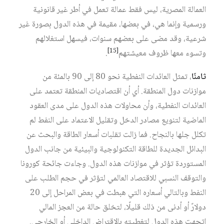
العمالة المصرية، ليس فقط عمالة تعمل في أطر غير قانونية
ورسمية وإنما هي، في بعضها، مقيمة في هذه الدول بصورة غير
شرعية، وقد مضى على بعضهم سنوات، فيسهل استغلالهم
[15]
وتسوء معها ظروف معيشتهم
.
ثامنًا
، تمثل العائدات النفطية نحو 80 إلى 90 بالمئة من
موازنات دول المنطقة. أي أن اقتصاديات المنطقة تعتمد على
العائدات النفطية، وأن محاولات هذه الدول على مدى العقود
الماضية لتنويع مصادر الدخل وتقليل الاعتماد على النفط لم
تكلل جلها بالنجاح. فما زالت تقلبات أسعار الطاقة والبحث عن
البدائل الجديدة للطاقة التكنولوجية والبيئية من جانب الدول
المستوردة تؤثر في موازنات هذه الدول. وجاءت جائحة كورونا
والتوقف النسبي للاقتصاد العالمي لتؤثر في حجم الطلب على
النفط وبالتالي أسعاره التي هبطت في بعض المراحل إلى 20
دولارً أو أدنى من ذلك قليلًا، لتخلق حالة من العجز المالي
اتجهت هذه الدول لتغطيته بالاقتراض الداخلي أو الخارجي.