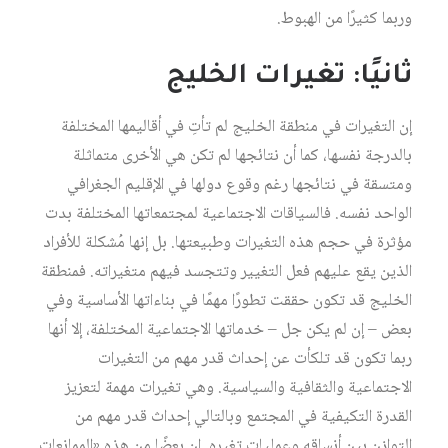
وربما كثيرًا من الهبوط.
ثانيًا: تغيرات الخليج
إن التغيرات في منطقة الخليج لم تأتِ في أقاليمها المختلفة
بالدرجة نفسها، كما أن نتائجها لم تكن هي الأخرى متماثلة
ومتسقة في نتائجها رغم وقوع دولها في الإقليم الجغرافي
الواحد نفسه. فالسياقات الاجتماعية لمجتمعاتها المختلفة بدت
مؤثرة في حجم هذه التغيرات وطبيعتها. بل إنها مُشكلة للأفراد
الذين يقع عليهم فعل التغيير وتتجسد فيهم متغيراته. فمنطقة
الخليج قد تكون حققت تطورًا مهمًا في بناءاتها الأساسية وفي
بعض – إن لم يكن جل – خدماتها الاجتماعية المختلفة، إلا أنها
ربما تكون قد تلكأت عن إحداث قدر مهم من التغيرات
الاجتماعية والثقافية والسياسية. وهي تغيرات مهمة لتعزيز
القدرة التكيفية في المجتمع وبالتالي إحداث قدر مهم من
التوازن بين أنساقه وعمليات تغيره. إن بعضًا من هذه «الممانعات