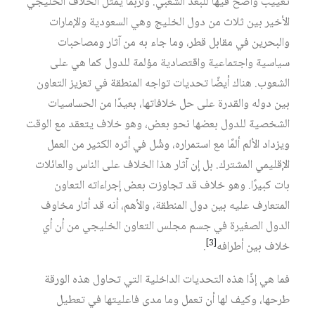
تغييب واضح فيها للبعد الشعبي. ولربما يمثل الخلاف الخليجي
الأخير بين ثلاث من دول الخليج وهي السعودية والإمارات
والبحرين في مقابل قطر، وما جاء به من آثار ومصاحبات
سياسية واجتماعية واقتصادية مؤلمة للدول كما هي على
الشعوب. هناك أيضًا تحديات تواجه المنطقة في تعزيز التعاون
بين دوله والقدرة على حل خلافاتها، بعيدًا من الحساسيات
الشخصية للدول بعضها نحو بعض، وهو خلاف يتعقد مع الوقت
ويزداد الألم ألمًا مع استمراره، وشُل في أثره الكثير من العمل
الإقليمي المشترك. بل إن آثار هذا الخلاف على الناس والعائلات
بات كبيرًا. وهو خلاف قد تجاوزت بعض إجراءاته التعاون
المتعارف عليه بين دول المنطقة، والأهم، أنه قد أثار مخاوف
الدول الصغيرة في جسم مجلس التعاون الخليجي من أن أي
[3]
خلاف بين أطرافه
.
فما هي إذًا هذه التحديات الداخلية التي تحاول هذه الورقة
طرحها، وكيف لها أن تعمل وما مدى فاعليتها في تعطيل