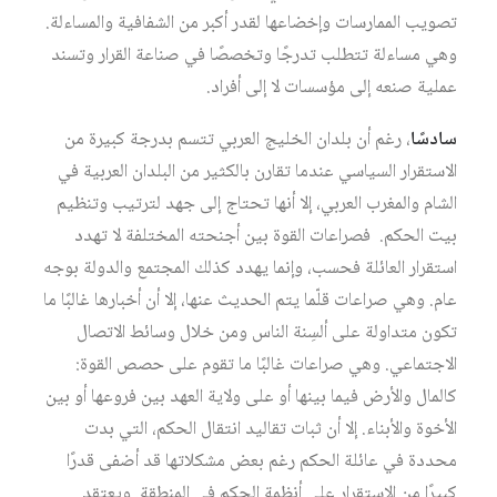
تصويب الممارسات وإخضاعها لقدر أكبر من الشفافية والمساءلة.
وهي مساءلة تتطلب تدرجًا وتخصصًا في صناعة القرار وتسند
عملية صنعه إلى مؤسسات لا إلى أفراد.
سادسًا
، رغم أن بلدان الخليج العربي تتسم بدرجة كبيرة من
الاستقرار السياسي عندما تقارن بالكثير من البلدان العربية في
الشام والمغرب العربي، إلا أنها تحتاج إلى جهد لترتيب وتنظيم
بيت الحكم. فصراعات القوة بين أجنحته المختلفة لا تهدد
استقرار العائلة فحسب، وإنما يهدد كذلك المجتمع والدولة بوجه
عام. وهي صراعات قلّما يتم الحديث عنها، إلا أن أخبارها غالبًا ما
تكون متداولة على ألسِنة الناس ومن خلال وسائط الاتصال
الاجتماعي. وهي صراعات غالبًا ما تقوم على حصص القوة:
كالمال والأرض فيما بينها أو على ولاية العهد بين فروعها أو بين
الأخوة والأبناء. إلا أن ثبات تقاليد انتقال الحكم، التي بدت
محددة في عائلة الحكم رغم بعض مشكلاتها قد أضفى قدرًا
كبيرًا من الاستقرار على أنظمة الحكم في المنطقة. ويعتقد