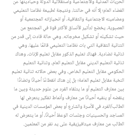
الحريات المدنية والاجتماعية واستقلالية الدولة وحياديتها عن
الفضاء العام؛ إلا أنه في حالتنا، ونتيجة لطبيعة نظامنا التعليمي
ومضامينه الاجتماعية والثقافية، أو انحيازاته المجتمعية أو
العصبوية، يخضع لتأثير الأنساق الأكثر قوة في المجتمع من
حيث تشكيله أو تشكيل مخرجاته. وهي حالة قادت إلى قدر من
الثنائية الثقافية التي بات نظامنا التعليمي قائمًا عليها، وهي
ثنائية تضادية. فهناك تعليم الذكور مقابل تعليم الإناث، وهناك
ثنائية التعليم الديني مقابل التعليم العام، وثنائية التعليم
الحكومي مقابل التعليم الخاص، وفي بعض حالاته ثنائية تعليم
النخبة مقابل تعليم العامة؛ بل إن هناك انقطاعًا أحيانًا وتضادًّا
بين معارف التعليم أو ما يتلقاه الفرد من علوم حديثة وبين ما
ينقضه أو ينفيه أحيانًا من معارف وأنماط تفكير يتعرض لها
الطالب/الفرد في الأسرة والشارع أو بعض المؤسسات الدينية في
المساجد والحسينيات وجلسات الوعظ أحيانًا، أو ما يتعرض له
الطالب من معارف ميتافيزيقية على يد نفر من المعلمين.