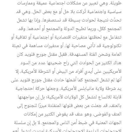
طويلة. وهي تعبير عن مشكلات اجتماعية عميقة وممارسات
سياسية واجتماعية تُركت بلا حل أو مع بعض الحل. وهي قد
تحدُث نتيجة لحوادث بسيطة قد نستصغرها، وإذا بها تشعل
المجتمع ككل، وربما تطيح الدولة والمجتمع أو أحدهما. وقد
تتفاعل مع لحظتها متغيرات اقتصادية أو اجتماعية أو ثقافية أو
تكنولوجية قد تأتي مصاحبة لها، أو متغيرات مساهمة في تعبئة
العامة وشحن الفئة المستهدفة. فقبل مقتل جورج فلويد كان
هناك الكثير من الحوادث التي راح ضحيتها عدد من السود
الأمريكيين على أيدي أفراد من البيض أو الشرطة الأمريكية، إلا
أنها لم تشعل المجتمع كما أشعلها حادث مقتل جورج فلويد على
يد شرطة ولاية مانيابلس الأمريكية، وجعلها حركة احتجاجية
قابلة للاتساع لتشمل كل الولايات الأمريكية؛ بل إن مواجهتها
بالعنف، قد جعلت من بعض فلولها المنفلتة مبررًا للجنوح إلى
العنف والفوضى، وهو عنف قد يقوض الكثير من إمكانات
الجهات المعنية في ضبط أمن الناس والمجتمع. لا بل إن سلسلة
الاحتجاجات الداعمة للاحتجاجات الأمريكية امتدت لتشمل أهم