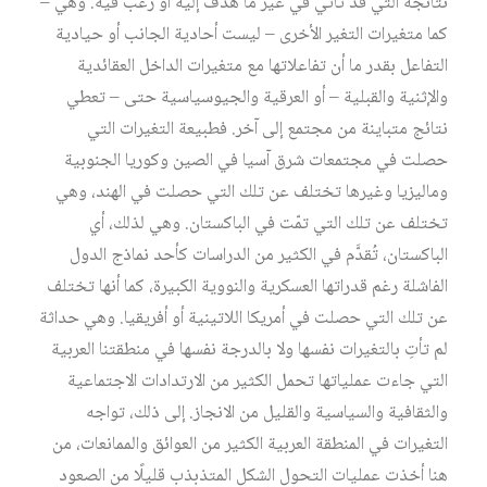
نتائجه التي قد تأتي في غير ما هُدف إليه أو رُغب فيه. وهي –
كما متغيرات التغير الأخرى – ليست أحادية الجانب أو حيادية
التفاعل بقدر ما أن تفاعلاتها مع متغيرات الداخل العقائدية
والإثنية والقبلية – أو العرقية والجيوسياسية حتى – تعطي
نتائج متباينة من مجتمع إلى آخر. فطبيعة التغيرات التي
حصلت في مجتمعات شرق آسيا في الصين وكوريا الجنوبية
وماليزيا وغيرها تختلف عن تلك التي حصلت في الهند، وهي
تختلف عن تلك التي تمّت في الباكستان. وهي لذلك، أي
الباكستان، تُقدَّم في الكثير من الدراسات كأحد نماذج الدول
الفاشلة رغم قدراتها العسكرية والنووية الكبيرة، كما أنها تختلف
عن تلك التي حصلت في أمريكا اللاتينية أو أفريقيا. وهي حداثة
لم تأتِ بالتغيرات نفسها ولا بالدرجة نفسها في منطقتنا العربية
التي جاءت عملياتها تحمل الكثير من الارتدادات الاجتماعية
والثقافية والسياسية والقليل من الانجاز. إلى ذلك، تواجه
التغيرات في المنطقة العربية الكثير من العوائق والممانعات، من
هنا أخذت عمليات التحول الشكل المتذبذب قليلًا من الصعود