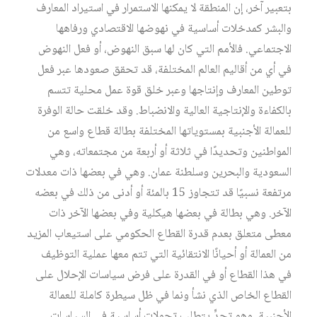
بتعبير آخر، إن المنطقة لا يمكنها الاستمرار في استيراد المعارف
والبشر كمدخلات أساسية في نهوضها الاقتصادي ورفاهها
الاجتماعي. فالأمم التي كان لها سبق النهوض، أو فعل النهوض
في أي من أقاليم العالم المختلفة، قد تحقق صعودها عبر فعل
توطين المعارف وإنتاجها وعبر خلق قوة عمل محلية تتسم
بالكفاءة والإنتاجية العالية والانضباط. وقد خلقت حالة الوفرة
للعمالة الأجنبية بمستوياتها المختلفة بطالة قطاع واسع من
المواطنين وتحديدًا في ثلاثة أو أربعة من مجتمعاته، وهي
السعودية والبحرين وسلطنة عمان. وهي في بعضها ذات معدلات
مرتفعة نسبيًا قد تتجاوز 15 بالمئة أو أدنى من ذلك في بعضه
الآخر. وهي بطالة في بعضها هيكلية وفي بعضها الآخر ذات
معطى متعلق بعدم قدرة القطاع الحكومي على استيعاب المزيد
من العمالة أو أحيانًا الانتقائية التي تتم معها عملية التوظيف
في هذا القطاع أو في القدرة على فرض سياسات الإحلال على
القطاع الخاص الذي نشأ ونما في ظل سيطرة كاملة للعمالة
الأجنبية. وهو تحدٍّ يتطلب تحولات أساسية في السياسات