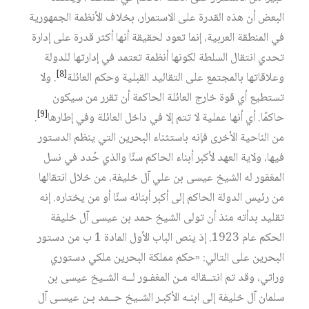
البعض أن هذه القدرة على الاستمرار، بخلاف الأنظمة الجمهورية
في المنطقة العربية، إنما تعود لحقيقة أنها أكثر قدرة على إدارة
تحدي انتقال السلطة لكونها أنظمة تعتمد في إدارتها للدولة
[8]
وعلاقاتها بالمجتمع على التقاليد القبلية وحكم العائلة
. ولا
تستطيع أي قوة خارج العائلة الحاكمة أن تقرر من سيكون
[9]
حاكمًا. أي أنها عملية لا تتم إلا في داخل العائلة وفي إطارها
.
من الناحية الأخرى فإنه باستثناء البحرين التي ينظم الدستور
فيها، ولاية العهد لأكبر أبناء الحاكم سنًا والذي حُدد في نسل
المغفور له الشيخ عيسى بن علي آل خليفة، من خلال انتقالها
من رئيس الدولة الحاكم إلى أكبر أبنائه سنًا أو من يختاره. إنه
تقليد بدأته منذ أن تولى الشيخ حمد بن عيسى آل خليفة
الحكم عام 1923. إذ ينص الباب الأول المادة 1 ب من دستور
البحرين على التالي: «حكم مملكة البحرين ملكي دستوري
وراثي، وقد تم انتــقاله مـن المغفـور لــه الشـيخ عيسى بن
سلمان آل خليفة إلى ابنـه الأكبـر الشـيخ حــمد بـن عيسـى آل