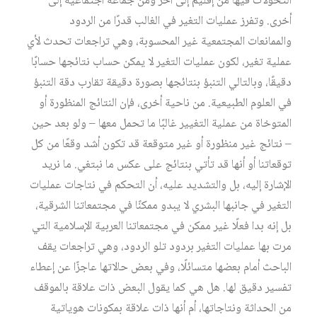
التحولات فيها من إقليم إلى آخر ومن جماعة اجتماعية إلى
أخرى. وتفرز عمليات التغير في الغالب قدرًا من الردود
والممانعات المجتمعية غير المحسوبة، وهي تراجعات تحدث لأي
عملية تغير، لكون عمليات التغير لا يمكن حساب نتائجها حسابًا
دقيقًا، وبالتالي التنبؤ بنتائجها بصورة دقيقة تقارب دقة التنبؤ
في العلوم الطبيعية. من ناحية أخرى، فإن النتائج المنظورة أو
المتوخاة من عملية التغيير غالبًا ما تحمل معها – ولو بعد حين
– نتائج غير منظورة أو غير متوقعة قد تكون أشد وقعًا من كل
توقعاتنا أو أنها قد تأتي بنتائج على عكس ما نبتغي. ما نريد
الإشارة إليه، بل والتشديد عليه، أن التحكم في نتاجات عمليات
التغير في جانبها البشري لا يبدو ممكنًا في مجتمعاتنا الشرقية،
بل إنه بدا فعلًا غير ممكن في مجتمعاتنا العربية الإسلامية التي
مرت بها عمليات التغير بردود تلو الردود، وهي تراجعات يقف
الباحث أمام بعضها متسائلًا، وفي بعض حالاتها عاجزًا عن إعطاء
تفسير دقيق لها. هل هي كما يقول البعض ذات علاقة بالموقف
من الحداثة ونتاجاتها، أم أنها ذات علاقة بمكونات هوياتية