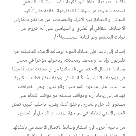
تأكيد التعددية الثقافية والفكرية والسياسية. كما أنه فعل
تستمد فاعليته من سياقاتنا التقليدية القائمة على تأكيد
التماثل أو التطابق بين الأفراد والجماعات. من هنا نُظر دائمًا إلى
الاختلاف الثقافي أو الفكري أو السياسي على أنه خروج عن
[5]
ثوابت المجتمع وتوافقاته المجتمعية
.
إضافة إلى ذلك، فإن امتلاك الدولة لوسائط الإعلام المختلفة من
تلفزيون وإذاعة وصحف ومجلات، ودخولها مؤخرًا في مجال
وسائط الاتصال الاجتماعي، قد مكنها من أن تحدث اختراقًا مهمًا
في توجهات الأفراد، مُشكّلة بالتالي وجهات نظر قطاعات كبيرة
من الناس على مستوى المواطنين والوافدين. وهي اختراقات
تهدف إلى إيجاد آراء ومواقف متسقة مع مواقف النظام على
مستوى الداخل والخارج، وخلق كتلة بشرية داخلية كبيرة تمثل
الحزام الأمني للنظام في مواجهة تهديدات الداخل أو الخارج.
من ناحية أخرى، فإن انتشار وسائط الاتصال الاجتماعي بأشكالها