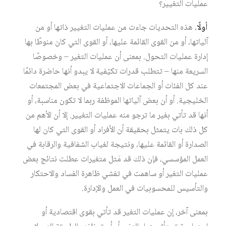
عمليات التغيير؟
أولًا
، هذه التحديات جاءت من عمليات التغيير ذاتها أو من
آلياتها، أو من القوى القائمة عليها، أو القوى التي كان منوطًا بها
إدارة عمليات التحول. بمعنى أن عمليات التغير – وخصوصًا
السريعة منها – تتطلب قدرات تكيّفية لا يبدو أنها حاضرة دائمًا
عند كل الفئات أو الجماعات الاجتماعية في بعض المجتمعات
الخليجية. أو أن بعض آلياتها الموظفة ربما لا تكون مناسبة، أو
أنها قد تأتي بغير ما ترجو منه عمليات التغيير. إلا أن الأهم من
كل ذلك بات يتمثل بحقيقة أن الأفراد أو القوى التي كان لها
الصدارة أو القائمة عليها، ونتيجة لغياب الشفافية والرقابة في
العمل المؤسسي، فإن ذلك قد مَثل متغيرات عطلت نتائج بعض
عمليات التغير أو ساهمت في تفشي ظاهرة الفساد والاحتكار
والتأسيس للمحسوبيات في العمل والإدارة.
بمعنى آخر، إن عمليات التغير قد تأتي بقوى اقتصادية أو