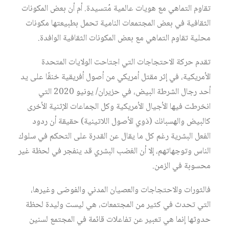
تقاوم التماهي مع هويات عالمية مُتسيدة. أم أن بعض المكونات
الثقافية في بعض المجتمعات النامية تحمل بطبيعتها مكونات
محلية تقاوم التماهي مع بعض المكونات الثقافية الوافدة.
تقدم حركة الاحتجاجات التي اجتاحت الولايات المتحدة
الأمريكية، في إثر مقتل أمريكي من أصول أفريقية خنقًا على يد
أحد رجال الشرطة البيض، في حزيران/ يونيو 2020 التي
انخرطت فيها الأجيال الأمريكية وكل الجماعات الإثنية الأخرى
كالبيض والهسبانك (ذوي الأصول اللاتينية) حقيقة أن ردود
الفعل البشرية رغم كل ما يقال عن القدرة على التحكم في سلوك
الناس وتوجهاتهم، إلا أن الغضب البشري قد ينفجر في لحظة غير
محسوبة في الزمن.
فالثورات والاحتجاجات والعصيان المدني والفوضى وغيرها،
التي تحدث في كثير من المجتمعات، هي ليست وليدة لحظة
حدوثها إنما هي تعبير عن تفاعلات قائمة في المجتمع لسنين