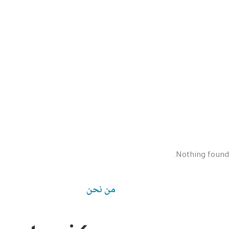
هناك
العديد
من
الأشكال
المختلفة
لهذا
المنتج.
يمكن
Nothing found.
اختيار
الخيارات
من نحن
على
صفحة
المنتج