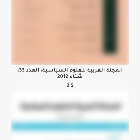
هناك
المجلة العربية للعلوم السياسية، العدد 33،
العديد
شتاء 2012
تحديد أحد الخيارات
من
2
$
الأشكال
المختلفة
لهذا
المنتج.
يمكن