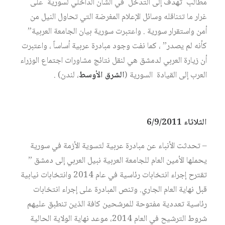
مطالب تهدف إلى التدخل في الشأن الداخلي لسورية على
غرار ما تتناقله وسائل الإعلام المغرضة التي تحاول النيل من
أمن واستقرار سورية . واعتبرت سورية بيان الجامعة العربية”
كأنه لم يصدر” ، كما نفت وجود مبادرة عربية أساساً ، واعتبرت
أن زيارة العربي لدمشق هي لنقل نتائج مشاورات اجتماع الوزراء
العرب إلى القيادة السورية (
الشرق الأوسط
، لندن) .
الثلاثاء 6/9/2011
– تحدثت الأنباء عن مبادرة عربية لتسوية الأزمة في سورية
يحملها الأمين العام للجامعة العربية نبيل العربي إلى دمشق ”
تقترح إجراء انتخابات رئاسية في عام 2014 وانتخابات نيابية
قبل نهاية العام الجاري. وتنص المبادرة على إجراء انتخابات
رئاسية تعددية مفتوحة للمرشحين كافة الذين تنطبق عليهم
شروط الترشيح في العام 2014، موعد نهاية الولاية الحالية