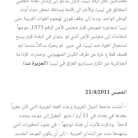
مقترحين لحل أزمة ليبيا، الأول يدعو إلى إرسال لجنة لتقصي
الحقائق في ليبيا، والآخر الى إقامة وساطة تحقن دماء أبناء
الوطن الواحد. ودعا إلى وقف فوري لهجوم القوات الغربية على
ليبيا لتجاوزه تفويض قرار مجلس الأمن الرقم 1973، موجهاً
انتقادات إلى مجلس الأمن الذي لم يتوان في اتخاذ قرار يبيح
استعمال القوة ضد ليبيا، في حين لم يحرك ساكناً عندما تم
قصف قطاع غزة من طرف الكيان الصهيوني. وحذرت الإذاعة
الجزائرية من تكرار سيناريو العراق في ليبيا (
الجزيرة نت
).
الخميس 21/4/2011
– أعلنت جامعة الدول العربية إرجاء القمة العربية التي كان مقرراً
عقدها في بغداد في 11 أيار / مايو المقبل إلى موعد يحدد
لاحقاً . وذكرت الأنباء أن هناك توجهاً – في ضوء التطورات التي
يشهدها عدد من البلدان العربية – إلى أن يكون الموعد الجديد