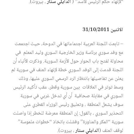
“لإنهاء حكم الرئيس الأسد” (
الدايلي ستار
، بيروت).
الاثنين 31/10/2011
– تابعت اللجنة العربية اجتماعاتها في الدوحة، حيث اجتمعت
مع وفد سوري برئاسة وزير الخارجية السوري وليد المعلم في
محاولة لفتح باب الحوار حول الأزمة السورية. وذكرت الأنباء أن
اللجنة قدمت إلى الوفد السوري خطة لإنهاء العنف في سورية لم
يعلن عن تفاصيلها بانتظار الرد الرسمي السوري عليها، وذلك
وسط توتر في العلاقات بين سورية وقطر، عقب تأكيد الرئيس
السوري في مقابلة صحافية أن أي تدخل غربي في سورية
سوف يشعل المنطقة ، وتعليق رئيس الوزراء القطري على
التحذير السوري ، بالقول: إن المنطقة معرضة للخطر إذا واصلت
سورية “المكر والمناورة” وفشلت باتخاذ “خطوات ملموسة”
لوقف العنف (
الدايلي ستار
، بيروت).