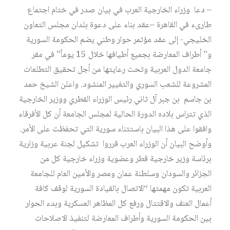
– دعا وزراء الخارجية العرب في بيان صدر في ختام اجتماع
طارىء في القاهرة –عقد بناء على دعوة بلدان مجلس التعاون
الخليجي- إلى عقد مؤتمر حوار وطني يضم الحكومة السورية
و” أطراف المعارضة بجميع أطيافها خلال 15 يوماً” في مقر
جامعة الدول العربية وتحت رعايتها من أجل تحقيق التطلعات
المشروعة للشعب السوري والتغيير المنشود. واعلن الشيخ حمد
بن جاسم بن جبر آل ثاني رئيس الوزراء القطري ووزير الخارجية
الذي تتراس بلاده الدورة الحالية لمجلس الجامعة أن كل الأفرقاء
وافقوا على هذا البيان باستثناء سورية التي تحفظت على الأمر.
وأوضح البيان أن الوزراء العرب قرروا تشكيل لجنة عربية وزارية
برئاسة وزير خارجية قطر وعضوية وزراء خارجية كل من
الجزائر والسودان وسلطنة عمان ومصر والأمين العام للجامعة
العربية تكون مهمتها “الاتصال بالقيادة السورية لوقف كافة
أعمال العنف والاقتتال ورفع كل المظاهر العسكرية وبدء الحوار
بين الحكومة السورية وأطراف المعارضة لتنفيذ الاصلاحات