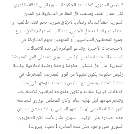
للرئيس السوري. كما تدعو الحكومة السورية إلى الوقف الفوري
لكل أعمال العنف وسحب كل المظاهر العسكرية من المدن
السورية حقناً للدماء وتفادياً لانزلاق سورية نحو فتنة طائفية أو
إعطاء مبررات للتدخل الأجنبي. وتطالب المبادرة بإطلاق سراح
جميع المعتقلين السياسيين أو المتهمين بتهم المشاركة في
الاحتجاجات الأخيرة. وتدعو المبادرة إلى بدء الاتصالات
السياسية الجدية ما بين الرئيس السوري وممثلي قوى المعارضة
السورية من أجل تشكيل حكومة وحدة وطنية ائتلافية برئاسة
رئيس حكومة يكون مقبولاً من قوى المعارضة المنخرطة في
عملية الحوار، وتعمل مع الرئيس وتتحدد مهمتها في إجراء
انتخابات نيابية شفافة وتكون مفتوحة لمراقبين للانتخابات
وتنجز مهامها قبل نهاية العام. وكان المجلس الوزاري للجامعة
العربية كلف العربي نهاية الشهر الماضي بزيارة دمشق وعرض
هذه المبادرة على الرئيس السوري بشار الأسد. لكن التلفزيون
السوري نفى وجود مثل هذه المبادرة
(
الحياة، بيروت).