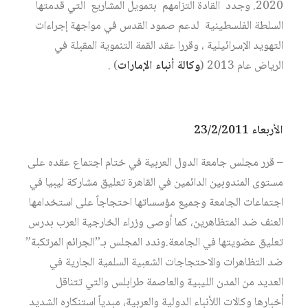
2020. وجدد القادة التزامهم بتمويل المشاريع التي قدمتها
السلطة الفلسطينية لدعم صمود القدس في مواجهة إجراءات
التهويد الإسرائيلية ، وقررا عقد القمة التنموية المقبلة في
الرياض عام 2013 (
وكالة أنباء الإمارات
) .
الأربعاء 23/2/2011
– قرر مجلس جامعة الدول العربية في ختام اجتماع عقده على
مستوى المندوبين الدائمين في القاهرة تعليق مشاركة ليبيا في
اجتماعات الجامعة وجميع مؤسساتها احتجاجاً على استخدامها
العنف ضد المتظاهرين، كما أوصى وزراء الخارجية العرب بدرس
تعليق عضويتها في الجامعة.وندد المجلس بـ”الجرائم المرتكبة”
ضد التظاهرات والاحتجاجات الشعبية السلمية الجارية في
العديد من المدن الليبية والعاصمة طرابلس والتي تتناقل
أخبارها وكالات اللأنباء الدولية والعربية، مبدياً استنكاره الشديد