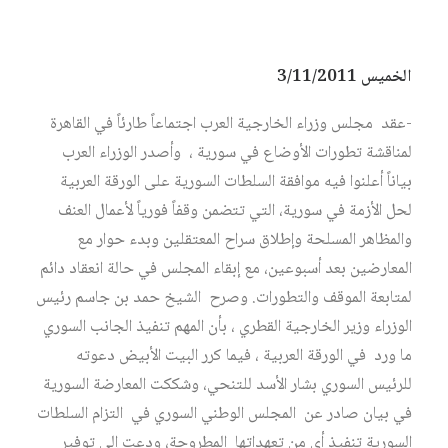
الخميس 3/11/2011
-عقد مجلس وزراء الخارجية العرب اجتماعاً طارئاً في القاهرة
لمناقشة تطورات الأوضاع في سورية ، وأصدر الوزراء العرب
بياناً أعلنوا فيه موافقة السلطات السورية على الورقة العربية
لحل الأزمة في سورية، التي تتضمن وقفاً فورياً لأعمال العنف
والمظاهر المسلحة وإطلاق سراح المعتقلين وبدء حوار مع
المعارضين بعد أسبوعين، مع إبقاء المجلس في حالة انعقاد دائم
لمتابعة الموقف والتطورات. وصرح الشيخ حمد بن جاسم رئيس
الوزراء وزير الخارجية القطري ، بأن المهم تنفيذ الجانب السوري
ما ورد في الورقة العربية ، فيما كرر البيت الأبيض دعوته
للرئيس السوري بشار الأسد للتنحي، وشككت المعارضة السورية
في بيان صادر عن المجلس الوطني السوري في التزام السلطات
السورية تنفيذ أي من تعهداتها المطروحة، ودعت إلى توفير