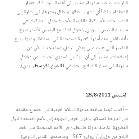
قرار مشابه ضد سورية، مشيراً إلى أهمية سورية لاستقرار
المنطقة، رافضاً أي تشهير يطالها ويطال رموزها، في إشارة إلى
التصريحات الأمريكية والغربية الأخيرة حول التشكيك في
شرعية الرئيس السوري. وحول لقائه مع الرئيس الأسد، صرح
بأنه ناقش معه أموراً كثيرة مستجدة في المنطقة، ومنها رياح
التغيير التي هبت على بعض الدول، وما يحدث الآن من
إصلاحات، مشيراً إلى أن الرئيس السوري تحدث عن دخول
سورية في مسار الإصلاح الحقيقي (
الشرق الأوسط
، لندن).
الخميس 25/8/2011
– أكدت لجنة متابعة مبادرة السلام العربية في اجتماع عقدته
في الدوحة تمسكها بالقرار العربي التوجه إلى الأمم المتحدة لنيل
العضوية الكاملة لدولة فلسطين في الأمم المتحدة على خط
الرابع من حزيران/ يونيو 1967 وعاصمتها القدس الشرقية