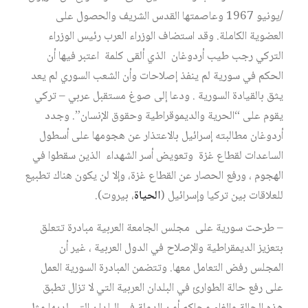
/يونيو 1967 وعاصمتها القدس الشريف والحصول على
العضوية الكاملة. وقد استضاف الوزراء العرب رئيس الوزراء
التركي رجب طيب أردوغان الذي ألقى كلمة اعتبر فيها أن
الحكم في سورية لم ينفذ إصلاحات وأن الشعب السوري لم يعد
يثق بالقيادة السورية . ودعا إلى صوغ مستقبل عربي – تركي
يقوم على “الحرية والديموقراطية وحقوق الإنسان”. وجدد
أردوغان مطالبته إسرائيل بالاعتذار عن هجومها على أسطول
الساعدات لقطاع غزة وتعويض أسر الشهداء الذين سقطوا في
الهجوم ، ورفع الحصار عن القطاع غزة، وإلا لن يكون هناك تطبيع
للعلاقات بين تركيا وإسرائيل (
الحياة
، بيروت).
– طرحت سورية على مجلس الجامعة العربية مبادرة تتعلق
بتعزيز الديمقراطية والإصلاح في الدول العربية ، غير أن
المجلس رفض التعامل معها. وتتضمن المبادرة السورية العمل
على رفع حالة الطوارئ في البلدان العربية التي لا تزال تطبق