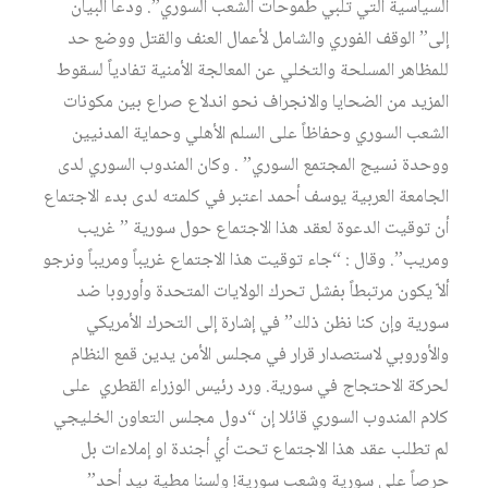
السياسية التي تلبي طموحات الشعب السوري”. ودعا البيان
إلى” الوقف الفوري والشامل لأعمال العنف والقتل ووضع حد
للمظاهر المسلحة والتخلي عن المعالجة الأمنية تفادياً لسقوط
المزيد من الضحايا والانجراف نحو اندلاع صراع بين مكونات
الشعب السوري وحفاظاً على السلم الأهلي وحماية المدنيين
ووحدة نسيج المجتمع السوري” . وكان المندوب السوري لدى
الجامعة العربية يوسف أحمد اعتبر في كلمته لدى بدء الاجتماع
أن توقيت الدعوة لعقد هذا الاجتماع حول سورية ” غريب
ومريب”. وقال : “جاء توقيت هذا الاجتماع غريباً ومريباً ونرجو
ألاّ يكون مرتبطاً بفشل تحرك الولايات المتحدة وأوروبا ضد
سورية وإن كنا نظن ذلك” في إشارة إلى التحرك الأمريكي
والأوروبي لاستصدار قرار في مجلس الأمن يدين قمع النظام
لحركة الاحتجاج في سورية. ورد رئيس الوزراء القطري على
كلام المندوب السوري قائلا إن “دول مجلس التعاون الخليجي
لم تطلب عقد هذا الاجتماع تحت أي أجندة او إملاءات بل
حرصاً على سورية وشعب سورية! ولسنا مطية بيد أحد”