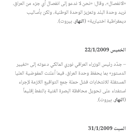
«الانفصال»، وقال: «نحن لا ندعو إلى انفصال أي جزء من العراق،
نريد وحدة البلد وتعزيز الوحدة الوطنية، ولكن بأساليب
ديمقراطية اختيارية» (
النهار
، بيروت).
الخميس 22/1/2009
– جدّد رئيس الوزراء العراقي نوري المالكي دعوته إلى «تغيير
الدستور» بما يحفظ وحدة العراق، فيما أعلنت المفوضية العليا
المستقلة للانتخابات فشل حملة جمع التواقيع اللازمة لإجراء
استفتاء على تحويل محافظة البصرة الغنية بالنفط إقليماً
(
النهار
، بيروت).
السبت 31/1/2009