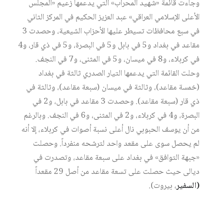
وجاءت قائمة «شهيد المحراب» التي يدعمها زعيم «المجلس
الأعلى الإسلامي العراقي» عبد العزيز الحكيم في المركز الثاني
في سبع محافظات تسيطر عليها الأحزاب الشيعية، وحصدت 3
مقاعد في بغداد و5 في بابل و5 في البصرة، و5 في ذي قار، و4
في كربلاء، و8 في ميسان، و5 في المثنى، و7 في النجف.
وحلت القائمة التي يدعمها التيار الصدري ثالثة في بغداد
(خمسة مقاعد)، وثالثة في ميسان (سبعة مقاعد)، وثالثة في
ذي قار (سبعة مقاعد). وحصدت 3 مقاعد في بابل، و2 في
البصرة، و4 في كربلاء، و2 في المثنى، و6 في النجف. وبالرغم
من أن يوسف الحبوبي نال أعلى نسبة أصوات في كربلاء، إلا أنه
لم يحصل سوى على مقعد واحد لترشحه منفرداً. وحصلت
«جبهة التوافق» في بغداد على سبعة مقاعد، وتصدرت في
ديالى حيث حصلت على تسعة مقاعد من أصل 29 مقعداً
(السفير
، بيروت).