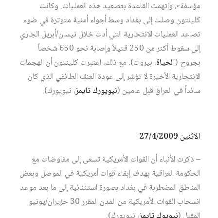
مؤسفة»، واتهمت القاعدة بتصعيد هذه العمليات. وكانت
كلينتون وصلت إلى بغداد وسط أجواء أمنية متوترة في ضوء
تصاعد العمليات الانتحارية التي أدت خلال نيسان/أبريل الجاري
إلى سقوط أكثر من 250 قتيلاً وإصابة نحو 650 شخصاً
بجروح (
الحياة
، بيروت). مع ذلك، اعتبرت كلينتون أن الهجمات
الانتحارية الأخيرة لا تؤشر إلى عودة العنف الطائفي الذي كان
سائداً في العراق قبل عامين (
نيويورك تايمز
، نيويورك).
الاثنين 27/4/2009
– ذكرت الأنباء أن القوات الأمريكية تسعى إلى مفاوضات مع
الحكومة العراقية بهدف إبقاء قوات أمريكية في الموصل وبعض
المناطق المضطربة في بغداد بصورة استثنائية إلى ما بعد موعد
انسحاب القوات الأمريكية من المدن المقرر 30 حزيران/يونيو
المقبل (
نيويوك تايمز
، نيويورك).