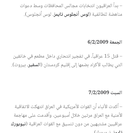
– بدأ العراقيون انتخابات مجالس المحافظات وسط دعوات
مناهضة للطائفية (
لوس أنجلوس تايمز
، لوس أنجلوس).
الجمعة 6/2/2009
– قتل 15 عراقياً، في تفجير انتحاري داخل مطعم في خانقين
التي يطالب الأكراد بضمها إلى إقليم كردستان (
السفير
، بيروت).
السبت 7/2/2009
– أكدت الأنباء أن القوات الأمريكية في العراق انتهكت الاتفاقية
الأمنية مع العراق مرتين خلال أسبوعين، وأقدمت على مهاجمة
عراقيين مشتبهين من دون تنسيق مع القوات العراقية (
نيويورك
تايمز
، نيويورك).