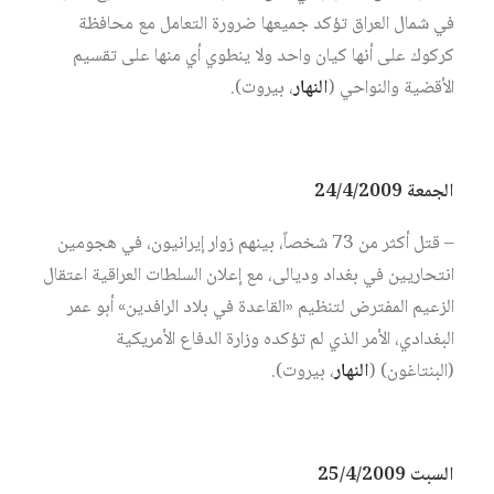
في شمال العراق تؤكد جميعها ضرورة التعامل مع محافظة
كركوك على أنها كيان واحد ولا ينطوي أي منها على تقسيم
الأقضية والنواحي (
النهار
، بيروت).
الجمعة 24/4/2009
– قتل أكثر من 73 شخصاً، بينهم زوار إيرانيون، في هجومين
انتحاريين في بغداد وديالى، مع إعلان السلطات العراقية اعتقال
الزعيم المفترض لتنظيم «القاعدة في بلاد الرافدين» أبو عمر
البغدادي، الأمر الذي لم تؤكده وزارة الدفاع الأمريكية
(البنتاغون) (
النهار
، بيروت).
السبت 25/4/2009