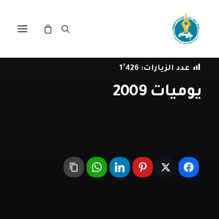
في
شؤون وطنية
•
17 سبتمبر، 2018
عدد الزيارات:
1٬426
يوميات 2009