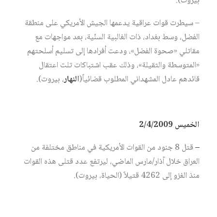
بيروت).
– سيطرت قوات عراقية يدعمها الجيش الأمريكي على منطقة
الفضل، وسط بغداد، ذات الغالبية السنّية، بعد مواجهات مع
مقاتلي «صحوة الفضل»، ودعت أفرادها إلى تسليم أسلحتهم
«المتوسطة والثقيلة»، وذلك عقب اشتباكات تلت اعتقال
قائدهم عادل المشهداني المطلوب قضائياً(
النهار
، بيروت).
الخميس 2/4/2009
–
قتل 8 جنود من القوات الأمريكية في مناطق مختلفة من
العراق خلال آذار/مارس الماضي، ليرتفع عدد قتلى هذه القوات
منذ الغزو إلى 4262 قتيلاً (الحياة، بيروت).