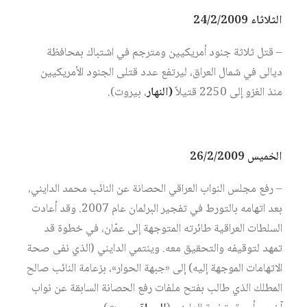
الثلاثاء 24/2/2009
– قتل ثلاثة جنود أمريكيين ومترجم في اشتباك بمحافظة
ديالى في شمال العراق، ليرتفع عدد قتلى الجنود الأمريكيين
منذ الغزو إلى 2250 قتيلاً
(النهار
، بيروت).
الخميس 26/2/2009
– رفع مجلس النواب العراقي الحصانة عن النائب محمد الدايني،
بعد اتهامه بالتورط في تفجير البرلمان عام 2007. وقد أعادت
السلطات العراقية طائرته المتوجهة إلى عمّان، في خطوة قد
تمهد لتوقيفه والتحقيق معه. وينتمي الدايني (الذي نفى صحة
الاتهامات الموجهة إليه) إلى «جبهة الحوار»، بزعامة النائب صالح
المطلك الذي طالب بفتح ملفات رفع الحصانة السابقة عن نواب