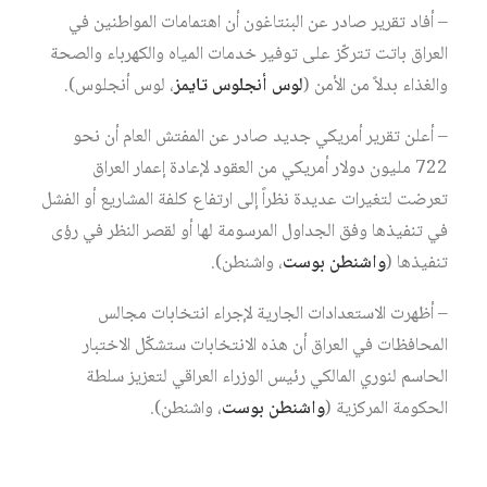
– أفاد تقرير صادر عن البنتاغون أن اهتمامات المواطنين في
العراق باتت تتركّز على توفير خدمات المياه والكهرباء والصحة
والغذاء بدلاً من الأمن (
لوس أنجلوس تايمز
، لوس أنجلوس).
– أعلن تقرير أمريكي جديد صادر عن المفتش العام أن نحو
722 مليون دولار أمريكي من العقود لإعادة إعمار العراق
تعرضت لتغيرات عديدة نظراً إلى ارتفاع كلفة المشاريع أو الفشل
في تنفيذها وفق الجداول المرسومة لها أو لقصر النظر في رؤى
تنفيذها (
واشنطن بوست
، واشنطن).
– أظهرت الاستعدادات الجارية لإجراء انتخابات مجالس
المحافظات في العراق أن هذه الانتخابات ستشكّل الاختبار
الحاسم لنوري المالكي رئيس الوزراء العراقي لتعزيز سلطة
الحكومة المركزية (
واشنطن بوست
، واشنطن).