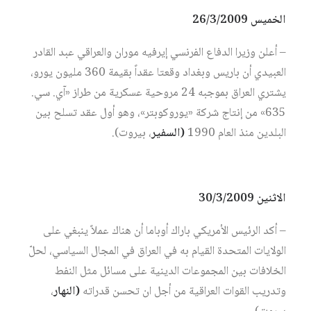
الخميس 26/3/2009
– أعلن وزيرا الدفاع الفرنسي إيرفيه موران والعراقي عبد القادر
العبيدي أن باريس وبغداد وقعتا عقداً بقيمة 360 مليون يورو،
يشتري العراق بموجبه 24 مروحية عسكرية من طراز «آي. سي.
635» من إنتاج شركة «يوروكوبتر»، وهو أول عقد تسلح بين
البلدين منذ العام 1990
(السفير
، بيروت).
الاثنين 30/3/2009
– أكد الرئيس الأمريكي باراك أوباما أن هناك عملاً ينبغي على
الولايات المتحدة القيام به في العراق في المجال السياسي، لحلّ
الخلافات بين المجموعات الدينية على مسائل مثل النفط
وتدريب القوات العراقية من أجل ان تحسن قدراته
(النهار
،