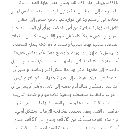
2010، ويبقي على 50 ألف جندي حتى نهاية العام 2011.
وقد توجه إلى العراقيين، قائلا: «إن الولايات المتحدة ليس لها أي
مطامع في أرضكم ولا في مواردكم… نحن نسعى إلى انتقال
كامل لمسؤولية عراقية عن أمن بلدكم». ورأى أن الوقت قد حان
للعراق أن يكون شريكاً كاملاً في حوار إقليمي، مؤكداً أن الولايات
المتحدة ستتبع نهجاً مبدئياً ومستداماً مع كافة بلدان المنطقة،
وسيشمل ذلك إيران وسورية. وأوضح «هذا الأمر يعكس حقيقة
أساسية: لا يمكننا بعد الآن مواجهة التحديات الإقليمية عبر العزل
ـ نحتاج إلى مقاربة أذكى ودائمة بشكل أكثر وشاملة. واعتبر أن
القاعدة في العراق تعرضت إلى ضربة جدية… لكن العراق ليس
آمنا بعد، وستكون هناك أيام صعبة إلى الأمام. وأشار أوباما إلى أن
«القوات الانتقالية ستضطلع بتنفيذ ثلاث مهام واضحة: تدريب
القوات العراقية وإعدادها وتقديم المشورة لها طالما تبقى غير
طائفية، والقيام بمهام محددة لمكافحة الإرهاب. وبشكل أولي،
فإن هذه القوات ستتألف من 35 ألف جندي إلى 50 ألف جندي
أمريكي». وتابع: «بناء على المعاهدة الاستراتيجية الموقعة مع