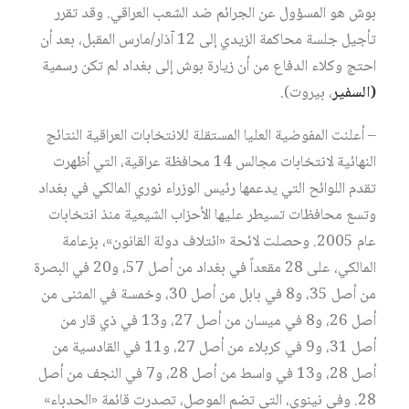
بوش هو المسؤول عن الجرائم ضد الشعب العراقي. وقد تقرر
تأجيل جلسة محاكمة الزيدي إلى 12 آذار/مارس المقبل، بعد أن
احتج وكلاء الدفاع من أن زيارة بوش إلى بغداد لم تكن رسمية
(السفير
، بيروت).
– أعلنت المفوضية العليا المستقلة للانتخابات العراقية النتائج
النهائية لانتخابات مجالس 14 محافظة عراقية، التي أظهرت
تقدم اللوائح التي يدعمها رئيس الوزراء نوري المالكي في بغداد
وتسع محافظات تسيطر عليها الأحزاب الشيعية منذ انتخابات
عام 2005. وحصلت لائحة «ائتلاف دولة القانون»، بزعامة
المالكي، على 28 مقعداً في بغداد من أصل 57، و20 في البصرة
من أصل 35، و8 في بابل من أصل 30، وخمسة في المثنى من
أصل 26، و8 في ميسان من أصل 27، و13 في ذي قار من
أصل 31، و9 في كربلاء من أصل 27، و11 في القادسية من
أصل 28، و13 في واسط من أصل 28، و7 في النجف من أصل
28. وفي نينوى، التي تضم الموصل، تصدرت قائمة «الحدباء»