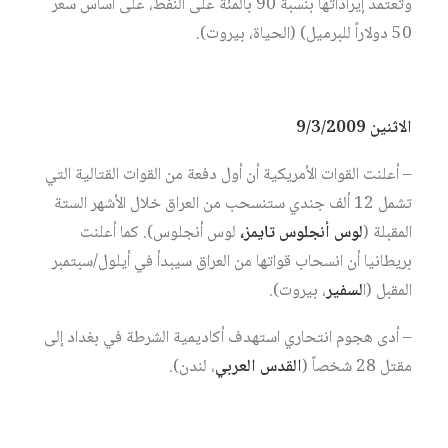
وتعتمد إيراداتها بنسبة 90 بالمئة على النفط، على أساس سعر
50 دولاراً للبرميل) (الحياة، بيروت).
الاثنين 9/3/2009
– أعلنت القوات الأمريكية أن أول دفعة من القوات القتالية التي
تشمل 12 ألف جندي ستنسحب من العراق خلال الأشهر الستة
المقبلة (
لوس أنجلوس تايمز،
لوس أنجلوس). كما أعلنت
بريطانيا أن انسحاب قواتها من العراق سيبدأ في أيلول/سبتمبر
المقبل (ا
لسفير
، بيروت).
– أدى هجوم انتحاري استهدف أكاديمية الشرطة في بغداد إلى
مقتل 28 شخصاً (
القدس العربي
، لندن).