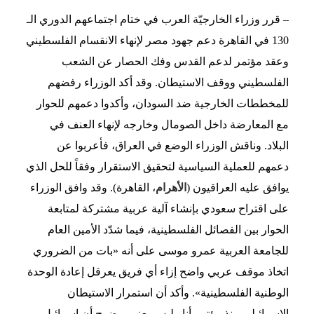
– قرر وزراء الخارجيّة العرب في ختام اجتماعهم الدوري الـ
130 في القاهرة دعم جهود مصر لإنهاء الانقسام الفلسطيني
وعقد مؤتمر لدعم القدس وفك الحصار عن الشعب
الفلسطيني ووقف الاستيطان. وقد أكد الوزراء رفضهم
للمخططات الخارجية ضد السودان، وأكدوا دعمهم للحوار
مع المعارضة داخل الصومال وخارجه لإنهاء العنف في
البلاد. وناقش الوزراء الوضع في العراق، فأعربوا عن
دعمهم للعملية السياسية لتحقيق الاستقرار وفقاً للحل الذي
يوافق عليه العراقيون (
الأهرام
، القاهرة). وقد وافق الوزراء
على اقتراح سعودي بإنشاء آلية عربية مشتركة لمتابعة
الحوار بين الفصائل الفلسطينية، فيما شدّد الأمين العام
للجامعة العربية عمرو موسى على أنه «بات من الضروري
اتخاذ موقف عربي واضح إزاء أي فريق يعرقل إعادة الوحدة
الوطنية الفلسطينية». وأكد أن استمرار الاستيطان
الإسرائيلي منذ مؤتمر أنابوليس يعني بوضوح أن إسرائيل