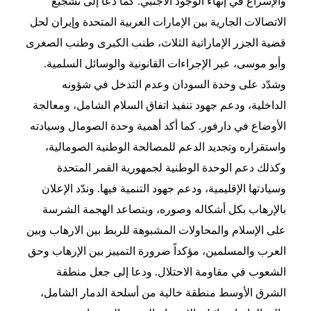
والإسراع في إنهاء الوجود الأجنبي. كما دعا إلى تشجيع
الاتصالات الجارية بين الإمارات العربية المتحدة وإيران لحل
قضية الجزر الإماراتية الثلاث، طنب الكبرى وطنب الصغرى
وأبو موسى، عبر الإجراءات القانونية والوسائل السلمية.
وشدّد على وحدة السودان وعدم التدخل في شؤونه
الداخلية، ودعم جهود تنفيذ اتفاق السلام الشامل، ومعالجة
الأوضاع في دارفور. كما أكد أهمية وحدة الصومال وسيادته
واستقراره وتجديد الدعم للمصالحة الوطنية الصومالية،
وكذلك دعم الوحدة الوطنية لجمهورية القمر المتحدة
وسيادتها الإقليمية، ودعم جهود التنمية فيها. وندّد الإعلان
بالإرهاب بكل أشكاله وصوره، وبتصاعد الهجمة الشرسة
على الإسلام والمحاولات المشبوهة للربط بين الارهاب وبين
العرب والمسلمين، مؤكداً ضرورة التمييز بين الإرهاب وحق
الشعوب في مقاومة الاحتلال. ودعا إلى جعل منطقة
الشرق الأوسط منطقة خالية من أسلحة الدمار الشامل،