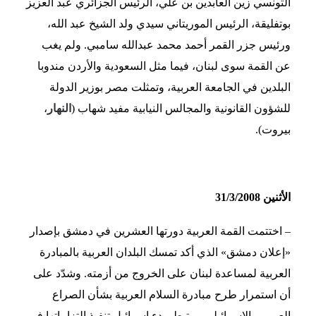
التونسي زين العابدين بن علي، الرئيس الجزائري عبد العزيز
بوتفليقة، الرئيس الموريتاني سيدي ولد الشيخ عبد الله،
ورئيس جزر القمر أحمد محمد عبدالله سامبي. ولم يغب
عن القمة سوى لبنان، فيما مثل السعودية والأردن مندوبا
البلدين في الجامعة العربية، وتمثلت مصر بوزير الدولة
للشؤون القانونية والمجالس النيابية مفيد شهاب (
النهار
،
بيروت).
الأثنين 31/3/2008
– اختتمت القمة العربية دورتها العشرين في دمشق بإصدار
«إعلان دمشق» الذي أكد تمسك البلدان العربية بالمبادرة
العربية لمساعدة لبنان على الخروج من أزمته. وشدّد على
أن استمرار طرح مبادرة السلام العربية بشأن الصراع
العربي ـ الإسرائيلي مرتبط ببدء إسرائيل تنفيذ التزاماتها في