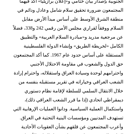
الجنوبية بإصدار بيان ختامي و«إعلان برازيليا» أكد فيهما
المجتمعون ضرورة تحقيق سلام شامل وعادل ودائم في
منطقة الشرق الأوسط على أساس مبدأ الأرض مقابل
السلام ووفقاً لقراري مجلس الأمن رقمي 242 و338، فضلاً
عن مرجعية مدريد و«مبادرة السلام العربية» والتطبيق
الكامل «لخريطة الطريق» وإنشاء الدولة الفلسطينية
المستقلة على أساس حدود عام 1967. كما أكد المجتمعون
حق الدول والشعوب في مقاومة الاحتلال الأجنبي
واحترامهم لوحدة وسيادة العراق واستقلاله، واحترام إرادة
الشعب العراقي وخياراته في تقرير مستقبله بنفسه من
خلال الانتقال السلمي للسلطة لإقامة نظام دستوري
ديمقراطي اتحادي (إذا ما قرر الشعب العراقي ذلك)،
واستكمال العملية السياسية. ودانوا العمليات الإرهابية التي
تستهدف المدنيين ومؤسسات البنية التحتية في العراق.
وأعرب المجتمعون عن قلقهم بشأن العقوبات الأحادية