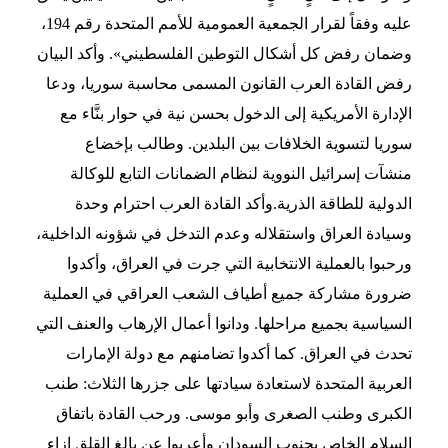
عليه وفقاً لقرار الجمعية العمومية للأمم المتحدة رقم 194،
وضمان رفض كل أشكال التوطين الفلسطيني». وأكد البيان
رفض القادة العرب القانون المسمى محاسبة سوريا، ودعا
الإدارة الأمريكية إلى الدخول بحسن نية في حوار بنَّاء مع
سوريا لتسوية الخلافات بين البلدين. وطالب بإخضاع
منشآت إسرائيل النووية لنظام الضمانات التابع للوكالة
الدولية للطاقة الذرية.وأكد القادة العرب احترام وحدة
وسيادة العراق واستقلاله وعدم التدخل في شؤونه الداخلية،
ورحبوا بالعملية الانتخابية التي جرت في العراق، وأكدوا
ضرورة مشاركة جميع أطياف الشعب العراقي في العملية
السياسية بجميع مراحلها. ودانوا أعمال الإرهاب والعنف التي
تحدث في العراق. كما أكدوا تضامنهم مع دولة الإمارات
العربية المتحدة لاستعادة سيادتها على جزرها الثلاث: طنب
الكبرى وطنب الصغرى وأبو موسى. ورحب القادة باتفاق
السلام الخاص بجنوب السودان وأعربوا عن بالغ القلق إزاء