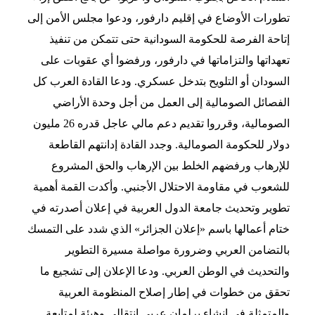
تطورات الأوضاع في إقليم دارفور، ودعوا مجلس الأمن إلى
إتاحة الفرصة للحكومة السودانية حتى تتمكن من تنفيذ
تعهداتها والتزاماتها في دارفور، ورفضوا أي عقوبات على
السودان أو التلويح بتدخل عسكري. ودعا القادة العرب كل
الفصائل الصومالية إلى العمل من أجل وحدة الأراضي
الصومالية، وقرروا تقديم دعم مالي عاجل قدره 26 مليون
دولار للحكومة الصومالية. وجدد القادة إدانتهم القاطعة
للإرهاب ورفضهم الخلط بين الإرهاب والحق المشروع
للشعوب في مقاومة الاحتلال الأجنبي. وأكدت القمة أهمية
تطوير وتحديث جامعة الدول العربية في إعلان أصدرته في
ختام أعمالها باسم «إعلان الجزائر» الذي شدد على التمسك
بالتضامن العربي وضرورة مواصلة مسيرة التطوير
والتحديث في الوطن العربي. ودعا الإعلان إلى تشجيع ما
تحقق من خطوات في إطار إصلاح المنظومة العربية
والمتمثلة في إنشاء برلمان عربي انتقالي وهيئة لمتابعة