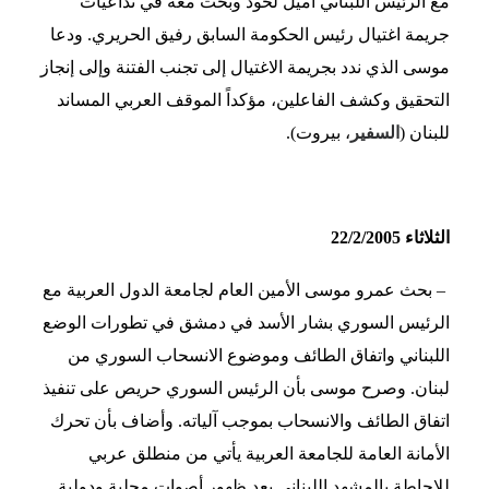
مع الرئيس اللبناني أميل لحود وبحث معه في تداعيات
جريمة اغتيال رئيس الحكومة السابق رفيق الحريري. ودعا
موسى الذي ندد بجريمة الاغتيال إلى تجنب الفتنة وإلى إنجاز
التحقيق وكشف الفاعلين، مؤكداً الموقف العربي المساند
للبنان (
السفير
، بيروت).
الثلاثاء 22/2/2005
– بحث عمرو موسى الأمين العام لجامعة الدول العربية مع
الرئيس السوري بشار الأسد في دمشق في تطورات الوضع
اللبناني واتفاق الطائف وموضوع الانسحاب السوري من
لبنان. وصرح موسى بأن الرئيس السوري حريص على تنفيذ
اتفاق الطائف والانسحاب بموجب آلياته. وأضاف بأن تحرك
الأمانة العامة للجامعة العربية يأتي من منطلق عربي
للإحاطة بالمشهد اللبناني بعد ظهور أصوات محلية ودولية