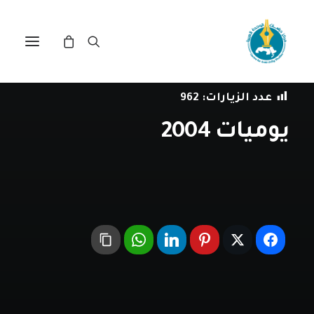
في
العلاقات العربية-العربية
•
31 ديسمبر، 2004
عدد الزيارات:
962
يوميات 2004