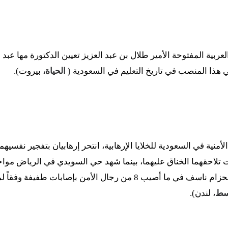
عربية المفتوحة الأمير طلال بن عبد العزيز تعيين الدكتورة مها عبد 
 هذا المنصب في تاريخ التعليم في السعودية
( الحياة،
بيروت).
أمنية في السعودية للخلايا الإرهابية، انتحر إرهابيان بتفجير نفسيهم
 تلاحقهما الخناق عليهما، بينما شهد حي السويدي في الرياض مواجه
الإرهابيين الذي كان متحزماً بحزام ناسف في ما أصيب 8 من رجال الأمن بإ
سط
، لندن).