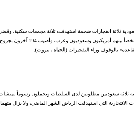
عودية ثلاثة انفجارات ضخمة استهدفت ثلاثة مجمعات سكنية، وقض
حصيلة رسمية سعودية 20 شخصاً بينهم أمريكيو
قاعدة» بالوقوف وراء التفجيرات (
الحياة
، بيروت).
 ثلاثة سعوديين مطلوبين لدى السلطات ويحملون رسوماً لمنشآت ح