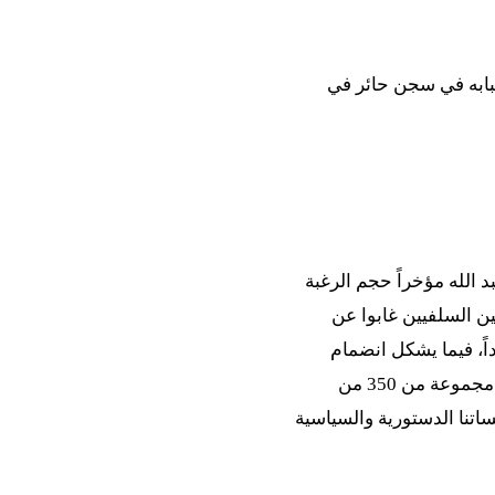
 تعرف أسبابه في سجن حائر في
 الله مؤخراً حجم الرغبة
ين السلفيين غابوا عن
اً، فيما يشكل انضمام
النساء إلى لائحة الموقعين، تطوراً غير مسبوق في المملكة. وأكدت العريضة التي جمعت تواقيع مجموعة من 350 من
اتنا الدستورية والسياسية