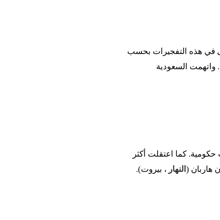
ى في هذه التفجيرات بحسب
ن وسعوديون وعرب، وأصيب 194 آخرون بجروح. واتهمت السعودية
كومية. كما اعتقلت أكثر
النهار
، بيروت).