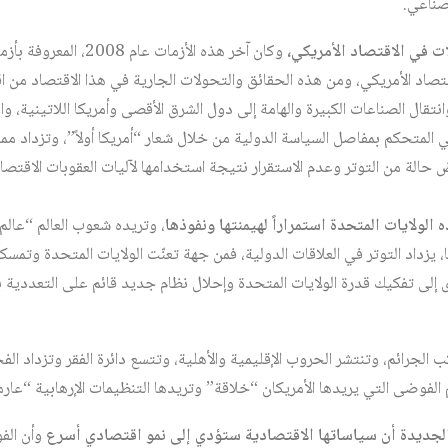
صناعي.
ات في الاقتصاد الأمريكي،
وكان آخر هذه الأزمات عام
اد الأمريكي، ومن هذه الحقائق والتحولات الجارية في هذا الاقتصاد من ا
نتقال الصناعات الكبيرة والهامة إلى دول الشرق الأقصى وأمريكا اللاتينية، وا
ي المتحكم بمفاصل السياسة الدولية من خلال شعار “أمريكا أولاً”، وتزداد مما
ض حالة من التوتر وعدم الاستقرار نتيجة استخدامها لآليات العقوبات الاقتص
 الولايات المتحدة استمراراً لهيمنتها ونفوذها
، وتريده شعوب العالم “عال
ا، يزداد التوتر في العلاقات الدولية، فمن جهة تعنّت الولايات المتحدة وتمسكها
 إلى تفكيك قدرة الولايات المتحدة وإحلال نظام جديد قائم على التعددية 
 الجرائم، وتنتشر الحروب الإقليمية والأهلية، وتتسع دائرة الفقر وتزداد الفج
لفوضى التي يريدها الأمريكان “خلاقة” وتريدها التنظيمات الإرهابية “عارم
 الجديدة أن سياساتها الاقتصادية ستؤدي إلى نمو اقتصادي أسرع
وأن الف