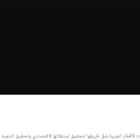
 الأقطار العربية شقّ طريقها لتحقيق استقلالها الاقتصادي وتحقيق التنمية