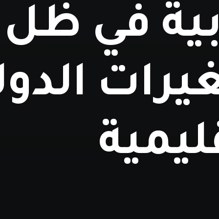
بية في ظل
يرات الدول
ليمية