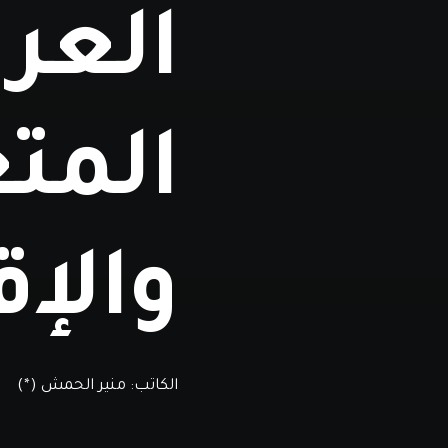
العر
المتغ
والإق
الكاتب:
منير الحمش (*)