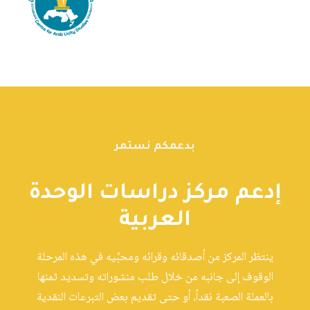
بدعمكم نستمر
إدعم مركز دراسات الوحدة
العربية
ينتظر المركز من أصدقائه وقرائه ومحبِّيه في هذه المرحلة
الوقوف إلى جانبه من خلال طلب منشوراته وتسديد ثمنها
بالعملة الصعبة نقداً، أو حتى تقديم بعض التبرعات النقدية