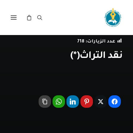
في
مراجعة اصدارات
•
17 أبريل، 2020
عدد الزيارات:
718
نقد التراث(*)