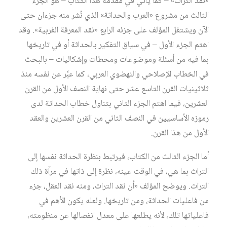
«نقد التراث» – كما يأتي في مقدمة هذا الكتاب – هو الجزء
الثالث من مشروع «العرب والحداثة» الذي نُشر منه جزءان حتى
الآن ويشتغل المؤلف على جزئه الرابع «نقد المعرفة الغربية». وقد
اهتم الجزء الأول – في سياق التفكير بالحداثة أو في تاريخها
بما فيه من أسئلة وموضوعات ومحطات وإشكاليات – بالبحث
في الخطاب الإصلاحي والنهضوي العربي، كما عبَّر عن نفسه منذ
ثلاثينيات القرن التاسع عشر حتى نهاية النصف الأول من القرن
العشرين، فيما اهتم الجزء الثاني بتناول خطاب الحداثة لدى
رموزه الأساسيين في النصف الثاني من القرن العشرين والعقد
الأول من هذا القرن.
أما الجزء الثالث من الكتاب، فيرتبط بنظرة الحداثة نفسها إلى
التراث بما هي، في الوقت عينه، نظرة إلى ذاتها في مرآة ذلك
التراث. ويوضح المؤلف «أن نقد التراث، ومنه نقد العقل، جزء
من فاعليات الحداثة، ومن تاريخها. ولعله يكون الأهم في
فاعلياتها تلك، لأنه يطلعها على معدل انفصالها عن منظومته،