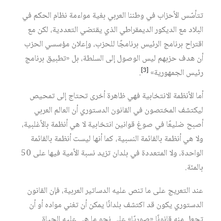
تتأسّس الأحزاب في وطننا العربي بغية مواءمة نظام الحكم في
البلاد مع الديكور الديمقراطي الذي يقتضي التعددية، لكن مع
اقتراح برنامج الرئيس برنامجًا للحزب، وإعلان مؤسسي الحزب
أن هدف حزبهم ليس الوصول إلى السلطة، بل «تطبيق برنامج
[3]
رئيس الجمهورية»
.
أما الأنظمة الانتخابية فهي ظاهرة أخرى تحتاج إلى تمحيص
ليكتشف المختصون في القانون الدستوري أن العالم العربي
أصبح ضليعًا في صوغ قوانين انتخابية لا هي أنظمة بالأغلبية،
ولا هي أنظمة بالقائمة النسبية، كما أنها ليست أنظمة بالقائمة
الواحدة، ولا المتعددة في بلدان تزيد نسبة الأمية فيها على 50
بالمئة.
عند التعريج على ما تنص عليه الدساتير العربية، فإن القانون
الدستوري يكون قد اكتشف بلدانًا يمكن أن تغني مواده أو أن
تجعل منه قانونًا «صوريًا» على نحو ما هي عليه الحياة