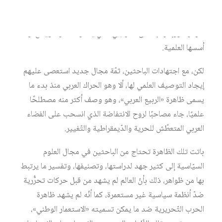
والانتقال نحو الدّيمقراطية، والحزبية، والدّكتاتورية، والحرّية،
إلى ما ذلك من المصطلحات التي تحاول معاجم العلوم السّياسية
شرحها، وربطها بالنّسق المنهجي الذي يفسّر الظّاهرة، ويضع لها
أسسها العلمية.
لكن، مع اجتهادات الباحثين، ثمّة مجال جديد استعصى عليهم
إيجاد التوصيف العلمي لها، ألا وهو الحراك العربي منذ بدء ما
يسمى ظاهرة «الربيع العربي»، وهو وصف أكثر منه مصطلحًا
علميًا، جاء مصاحبًا لروح الانتفاضة الذي انسحب على الفضاء
العربي المتعطّش للحرية والدّيمقراطية والتّغيير.
باتت تلك الظاهرة تحتاج من الباحثين في مجال العلوم
السيّاسية إلى كثير جهد لدراستها، وتصنيفها، وتفسير ما يرتبط
بها من ظواهر، ذلك بأنّ العالم لم يشهد من قبل حركات تحرُّرية
ضدّ أنظمة سياسية غير مستعمرة، كما أنّه لم يشهد ظاهرة
الحرب التّحريرية ضد ما يمكن تسميته «الاستعمار الوطني»،