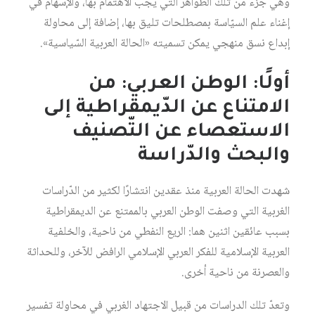
وهي جزء من تلك الظّواهر التي يجب الاهتمام بها، والإسهام في
إغناء علم السيّاسة بمصطلحات تليق بها، إضافة إلى محاولة
إبداع نسق منهجي يمكن تسميته «الحالة العربية السّياسية».
أولًا: الوطن العربي: من
الامتناع عن الدّيمقراطية إلى
الاستعصاء عن التّصنيف
والبحث والدّراسة
شهدت الحالة العربية منذ عقدين انتشارًا لكثير من الدّراسات
الغربية التي وصفت الوطن العربي بالممتنع عن الديمقراطية
بسبب عائقين اثنين هما: الريع النفطي من ناحية، والخلفية
العربية الإسلامية للفكر العربي الإسلامي الرافض للآخر، وللحداثة
والعصرنة من ناحية أخرى.
وتعدّ تلك الدراسات من قبيل الاجتهاد الغربي في محاولة تفسير