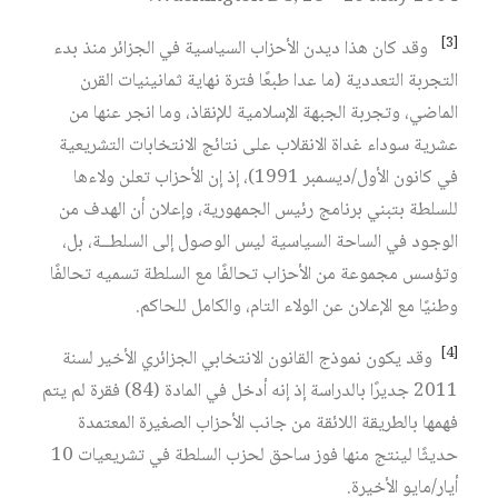
[3]
وقد كان هذا ديدن الأحزاب السياسية في الجزائر منذ بدء
التجربة التعددية (ما عدا طبعًا فترة نهاية ثمانينيات القرن
الماضي، وتجربة الجبهة الإسلامية للإنقاذ، وما انجر عنها من
عشرية سوداء غداة الانقلاب على نتائج الانتخابات التشريعية
في كانون الأول/ديسمبر 1991)، إذ إن الأحزاب تعلن ولاءها
للسلطة بتبني برنامج رئيس الجمهورية، وإعلان أن الهدف من
الوجود في الساحة السياسية ليس الوصول إلى السلطــة، بل،
وتؤسس مجموعة من الأحزاب تحالفًا مع السلطة تسميه تحالفًا
وطنيًا مع الإعلان عن الولاء التام، والكامل للحاكم.
[4]
وقد يكون نموذج القانون الانتخابي الجزائري الأخير لسنة
2011 جديرًا بالدراسة إذ إنه أدخل في المادة (84) فقرة لم يتم
فهمها بالطريقة اللائقة من جانب الأحزاب الصغيرة المعتمدة
حديثًا لينتج منها فوز ساحق لحزب السلطة في تشريعيات 10
أيار/مايو الأخيرة.