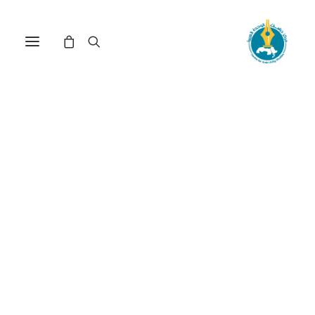
في
دراسات
•
6 مايو، 2026
عدد الزيارات:
202
نحو مدرسة عربية في
العلوم السياسية
الكاتب:
محمد سي بشير
DOI:
https://doi.org/10.65506/240906