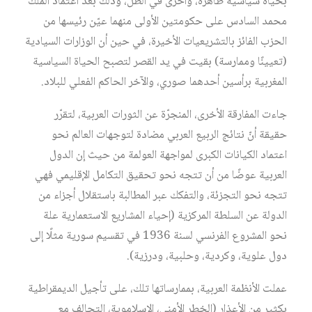
بحياة سياسية ظاهرة، وأخرى في الظل، وذلك بعد اعتماد الملك
محمد السادس على حكومتين الأولى منهما عيّن رئيسها من
الحزب الفائز بالتشريعيات الأخيرة، في حين أن الوزارات السيادية
(تعيينًا وممارسة) بقيت في يد القصر لتصبح الحياة السياسية
المغربية برأسين أحدهما صوري، والآخر الحاكم الفعلي للبلاد.
جاءت المفارقة الأخرى، المنجرّة عن الثورات العربية، لتقرّر
حقيقة أنّ نتائج الربيع العربي مضادة لتوجهات العالم نحو
اعتماد الكيانات الكبرى لمواجهة العولمة من حيث إن الدول
العربية عوضًا من أن تتجه نحو تحقيق التكامل الإقليمي فهي
تتجه نحو التجزئة، والتفكك عبر المطالبة باستقلال أجزاء من
الدولة عن السلطة المركزية (إحياء المشاريع الاستعمارية علة
نحو المشروع الفرنسي لسنة 1936 في تقسيم سورية مثلًا إلى
دول علوية، وكردية، وحلبية، ودرزية).
عملت الأنظمة العربية، بممارساتها تلك، على تأجيل الديمقراطية
بكثير من الأعذار (الخطر الأمني، الإسلاموية، التحالف مع