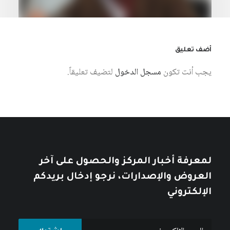
أضف تعليق
يجب أنت تكون
مسجل الدخول
لتضيف تعليقاً.
28 يوليو، 2026
علي الكنز: عالم الاجتماع المنسي في قومه
كتبه عبد الحليم مهورباشة
لمعرفة أخبار المركز والحصول على آخر
العروض والإصدارات، نرجو إدخال بريدكم
الإلكتروني