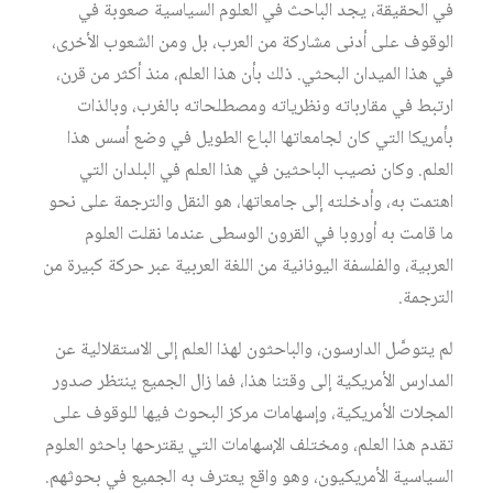
في الحقيقة، يجد الباحث في العلوم السياسية صعوبة في
الوقوف على أدنى مشاركة من العرب، بل ومن الشعوب الأخرى،
في هذا الميدان البحثي. ذلك بأن هذا العلم، منذ أكثر من قرن،
ارتبط في مقارباته ونظرياته ومصطلحاته بالغرب، وبالذات
بأمريكا التي كان لجامعاتها الباع الطويل في وضع أسس هذا
العلم. وكان نصيب الباحثين في هذا العلم في البلدان التي
اهتمت به، وأدخلته إلى جامعاتها، هو النقل والترجمة على نحو
ما قامت به أوروبا في القرون الوسطى عندما نقلت العلوم
العربية، والفلسفة اليونانية من اللغة العربية عبر حركة كبيرة من
الترجمة.
لم يتوصَّل الدارسون، والباحثون لهذا العلم إلى الاستقلالية عن
المدارس الأمريكية إلى وقتنا هذا، فما زال الجميع ينتظر صدور
المجلات الأمريكية، وإسهامات مركز البحوث فيها للوقوف على
تقدم هذا العلم، ومختلف الإسهامات التي يقترحها باحثو العلوم
السياسية الأمريكيون، وهو واقع يعترف به الجميع في بحوثهم.