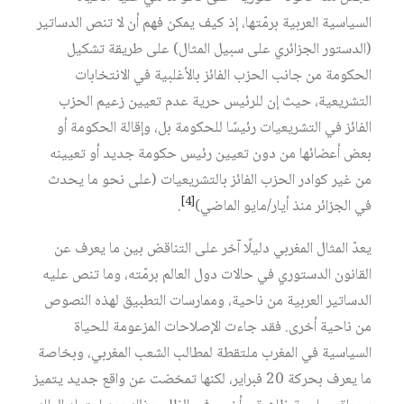
السياسية العربية برمّتها، إذ كيف يمكن فهم أن لا تنص الدساتير
(الدستور الجزائري على سبيل المثال) على طريقة تشكيل
الحكومة من جانب الحزب الفائز بالأغلبية في الانتخابات
التشريعية، حيث إن للرئيس حرية عدم تعيين زعيم الحزب
الفائز في التشريعيات رئيسًا للحكومة بل، وإقالة الحكومة أو
بعض أعضائها من دون تعيين رئيس حكومة جديد أو تعيينه
من غير كوادر الحزب الفائز بالتشريعيات (على نحو ما يحدث
[4]
في الجزائر منذ أيار/مايو الماضي)
.
يعدّ المثال المغربي دليلًا آخر على التناقض بين ما يعرف عن
القانون الدستوري في حالات دول العالم برمّته، وما تنص عليه
الدساتير العربية من ناحية، وممارسات التطبيق لهذه النصوص
من ناحية أخرى. فقد جاءت الإصلاحات المزعومة للحياة
السياسية في المغرب ملتقطة لمطالب الشعب المغربي، وبخاصة
ما يعرف بحركة 20 فبراير، لكنها تمخضت عن واقع جديد يتميز