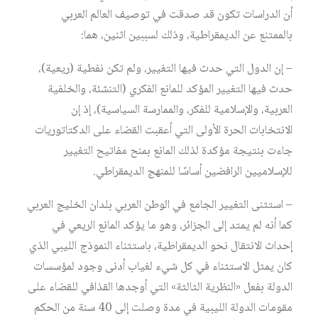
أن الدراسات تكون قد صدقت في توصيف العالم العربي
بالممتنع عن الديمقراطية، وذلك لسببين اثنين، هما:
– إن الدول التي حدث فيها التغيير، ولم تكن نفطية (ريعية)،
حدث فيها التغيير المؤكد للمانع الفكري (التنشئة، والخلفية
العربية، والإسلامية للفكر، والممارسة السياسية)، إذ إن
الانتخابات الحرة الأولى التي أعقبت القضاء على الدكتاتوريات
جاءت بنتيجة مؤكدة لذلك المانع بمنح مفاتيح التغيير
للإسلاميين الرافضين أساسًا للمنهج الديمقراطي.
– استثنى التغيير الجامع في الوطن العربي بلدان الخليج العربي
كما أنه لم يمتد إلى الجزائر، وهو ما يؤكد المانع الريعي في
إحداث الانتقال نحو الديمقراطية، باستثناء النموذج الليبي الذي
كان يمثل الاستثناء في كل شيء لغياب أدنى وجود لمؤسسات
الدولة بفعل «النظرية الثالثة» التي أوجدها القذافي للقضاء على
مقومات الدولة الليبية في مدة وصلت إلى 40 سنة من الحكم