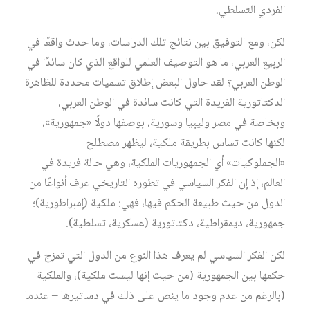
الفردي التسلطي.
لكن، ومع التوفيق بين نتائج تلك الدراسات، وما حدث واقعًا في
الربيع العربي، ما هو التوصيف العلمي للواقع الذي كان سائدًا في
الوطن العربي؟ لقد حاول البعض إطلاق تسميات محددة للظاهرة
الدكتاتورية الفريدة التي كانت سائدة في الوطن العربي،
وبخاصة في مصر وليبيا وسورية، بوصفها دولًا «جمهورية»،
لكنها كانت تساس بطريقة ملكية، ليظهر مصطلح
«الجملوكيات» أي الجمهوريات الملكية، وهي حالة فريدة في
العالم، إذ إن الفكر السياسي في تطوره التاريخي عرف أنواعًا من
الدول من حيث طبيعة الحكم فيها، فهي: ملكية (إمبراطورية)؛
جمهورية، ديمقراطية، دكتاتورية (عسكرية، تسلطية).
لكن الفكر السياسي لم يعرف هذا النوع من الدول التي تمزج في
حكمها بين الجمهورية (من حيث إنها ليست ملكية)، والملكية
(بالرغم من عدم وجود ما ينص على ذلك في دساتيرها – عندما