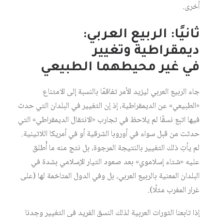
أخرى.
ثانيًا: الربيع العربي:
ديمقراطية وتغيير
في غير محيطهما الطبيعي
جاء الربيع العربي ليزيد الأمر تفاقمًا بالنسبة إلى الامتناع
«الطبيعي» عن الديمقراطية، إذ إن التغيير في البلدان التي حدث
فيها اتبع نسقًا لم يلاحظ في تجارب «الانتقال الديمقراطي» التي
حدثت من قبل سواء في أوروبا الشرقية أو في أمريكا اللاتينية.
لم يأتِ ذلك التغيير بالنتيجة المرجوة، بل نتج منه ما أُطلق
عليه «شتاء إسلاموي» بعد صعود التيار الإسلامي بشدة في
البلدان المعنية بالربيع العربي، بل وفي الدول المتاخمة لها (على
غرار المغرب مثلًا).
إذا تابعنا الثورات العربية لذلك النسق الفريد في التغيير وجدنا