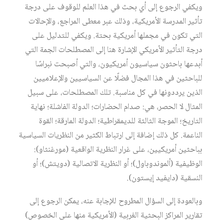
ويكفي الرجوع إلى أي بحث في هذا العلم للوقوف على درجة
تأثير المدرسة الأمريكية، وذلك عبر معطى المراجع، والإحالات
التي تكون في مجملها أمريكية بحتة. ويكفي للتدليل على
درجة التأثير الأمريكي الإشارة هنا إلى المصطلحات الجمة التي
أبدعها باحثون سياسيون أمريكيون، والتي أصبحت نبراسًا
للباحثين في هذا المجال فضلًا عن السياسيين والإعلاميين
الذين يرددونها في كل مناسبة. تلك المصطلحات، على سبيل
المثال لا الحصر، هي: صدام الحضارات؛ الدولة الفاشلة؛ نهاية
التاريخ؛ الموجة الثالثة للديمقراطية؛ الدولة المارقة؛ القوة
الناعمة. كل ذلك إضافة إلى ارتباط الكثير من النظريات السياسية
بباحثين أمريكيين، على غرار النظرية الواقعية (مورغنثاو):
الوظيفية (ألموندوباول)؛ أو النظرية الاتصالية (دويتش)؛ أو
النسقية (دايفيد إيستون).
وبالعودة إلى السؤال المطروح للإجابة عنه، يمكن الرجوع إلى
تقارير المراكز البحثية الغربية (الأمريكية منها على الخصوص)