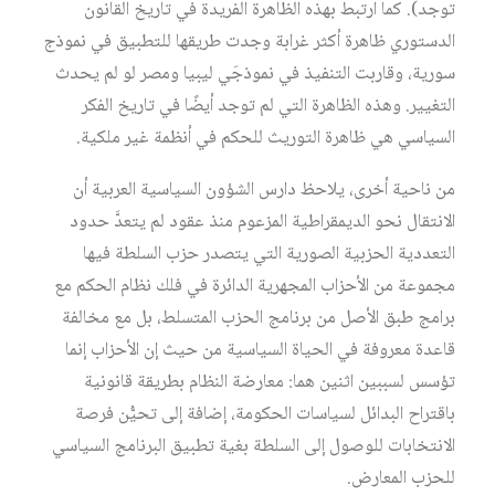
توجد). كما ارتبط بهذه الظاهرة الفريدة في تاريخ القانون
الدستوري ظاهرة أكثر غرابة وجدت طريقها للتطبيق في نموذج
سورية، وقاربت التنفيذ في نموذجَي ليبيا ومصر لو لم يحدث
التغيير. وهذه الظاهرة التي لم توجد أيضًا في تاريخ الفكر
السياسي هي ظاهرة التوريث للحكم في أنظمة غير ملكية.
من ناحية أخرى، يلاحظ دارس الشؤون السياسية العربية أن
الانتقال نحو الديمقراطية المزعوم منذ عقود لم يتعدَّ حدود
التعددية الحزبية الصورية التي يتصدر حزب السلطة فيها
مجموعة من الأحزاب المجهرية الدائرة في فلك نظام الحكم مع
برامج طبق الأصل من برنامج الحزب المتسلط، بل مع مخالفة
قاعدة معروفة في الحياة السياسية من حيث إن الأحزاب إنما
تؤسس لسببين اثنين هما: معارضة النظام بطريقة قانونية
باقتراح البدائل لسياسات الحكومة، إضافة إلى تحيُّن فرصة
الانتخابات للوصول إلى السلطة بغية تطبيق البرنامج السياسي
للحزب المعارض.