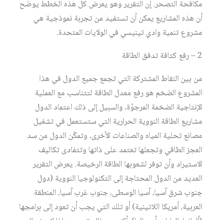
مكافحة التصحر. إن التقرير وهو يعرض كل هذه الخطط يوضح
أن هذه المشاريع يمكن أن تستفيد من تجربة نموذجية هي
مشروع تنمية وادي تينيسي في الولايات المتحدة.
2 – رفع كثافة تدفق الطاقة
من بين النقاط المشتركة التي تجمع جميع الدول في هذا
المشروع الضخم هو رفع معدل الطاقة لتتناسب مع العملية
الإنتاجية الضخمة المرجوّة، والسبيل إلى ذلك اعتماد الدول
مشاريع الطاقة النووية الحرارية التي ستستعمل في تشغيل
مصانع تحلية المياه والصناعات الأخرى، وتمكّن الدول من سد
العجز الطاقي وتجعلها تعتمد على ذاتها وتتفادى تكاليف
الاستيراد وأن توفر لشعوبها الطاقة الرخيصة. يعرض التقرير
العديد من الدول المحتاجة إلى التكنولوجيا النووية (دول
جنوب شرق آسيا، آسيا الوسطى، جنوب غرب آسيا، المنطقة
العربية، أمريكا اللاتينية) أو تلك التي يجب أن تعود إلى برامجها