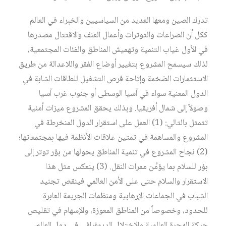
تدرك الصين ومعها العديد من السياسيين والخبراء في العالم
ككل أن الصراعات والتوترات وأعمال العنف والاقتتال مصدرها
في الأول غياب التنمية وتهميش المناطق والفئات المجتمعية،
لذلك سيسمح المشروع بتغيير أوضاع الفقر واللاعدالة من طريق
الاستثمارات الضخمة وإتاحة فرص التشغيل للطاقات الشابة في
الدول المعنية سواء في آسيا الوسطى أو جنوب غرب آسيا
وصولاً إلى شمال أفريقيا. وبذلك يحقق المشروع ميزات أمنية
تتمثل بالتالي: (1) العمل على استقرار الدول المنخرطة في
المشروع والمساهمة في تمتين علاقات الأنظمة فيها بمجتمعاتها؛
(2) نجاح المشروع في تنمية المناطق يحولها من بؤر توتر إلى
بؤر للسلام بما يؤمِّن ممرات النقل. (3) ينعكس مثل هذا
الاستقرار والسلام حتى على الأمن العالمي فينقص تجنيد
الشباب في الجماعات الإرهابية ومنظمات الجريمة العابرة
للحدود، وخصوصاً من المناطق المعوزة، والإسهام في تقليص
حركة الهجرة العالمية والاختلال الديمغرافي في دول العالم،