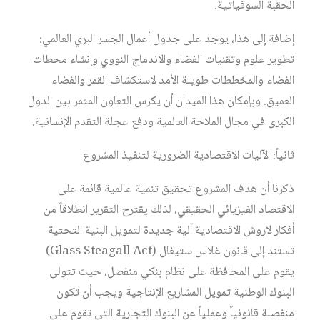
الحقبة السوفياتية.
إضافة إلى هذا، يوجد على جدول أعمال الجسر البري العالمي:
تطوير علوم وتقنيات الفضاء والاندماج النووي وإنشاء محطات
الفضاء والمخططات طويلة الأمد لاستكشاف القمر والفضاء
العميق. وبإمكان هذا الميدان أن يكرس التعاون المثمر بين الدول
الكبرى في مجال الملاحة العالمية ودفع عجلة التقدم الإنسانية.
ثانياً: الآليات الاقتصادية الضرورية لتنفيذ المشروع
ذكرنا أن هدف المشروع تحقيق تنمية عالمية قائمة على
الاقتصاد الفيزيائي الحقيقي، لذلك يقترح التقرير انطلاقاً من
أفكار لاروش الاقتصادية آلية جديدة لتمويل البنية التحتية
تستند إلى قانون غلاس ستيغال (Glass Steagall Act)
يقوم على المحافظة على نظام بنكي منفصل، حيث تتولى
البنوك الوطنية تمويل المشاريع الإنتاجية ويجب أن تكون
منفصلة قانونياً وعملياً عن البنوك التجارية التي تقوم على