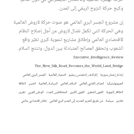
وكبح حركة النزوح الريفي إلى المدن.
إن مشروع الجسر البري العالمي هو صوت حركة لاروش العالمية
وهي الحركة التي تكمل نضال لاروش من أجل إصلاح النظام
الاقتصادي العالمي وإطلاق مشاريع تنموية كبرى تغيِّر واقع
الشعوب وتحقق المصالح المتبادلة بين الدول، وتنتج السلام.
Executive_Intelligence_Review
The_New_Silk_Road_Becomes_the_World_Land_Bridge
إعادة_إعمار_سورية
إكزكتف_انتلجنس_ريفيو
التنمية_العالمية
الجسر_البري_العالمي
الجيوبوليتيكيا
الحزام_القاري_العالمي
السلام_العالمي
السياسة_العالمية
الصين
الطاقة
الطاقة_النووية
القوى_الصغرى
القوى_الكبرى
المحافظين_الجدد
الوطن_العربي
تقرير،
تقارير
سياسة
من طريق الحرير الجديد إلى الجسر البري العالمي
نظام_اقتصادي_عالمي