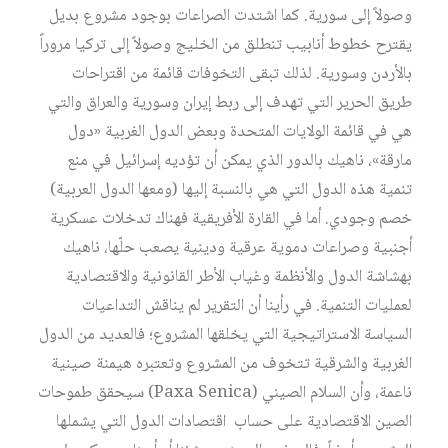
وصولاً إلى سورية. كما اشتدت الصراعات بوجود مشروع بديل
يقترح خطوط أنابيب تنطلق من الخليج وصولاً إلى تركيا مروراً
بالأردن وسورية. لذلك تبقى التخوفات قائمة من اقتراحات
طريق الحرير التي تهدف إلى ربط إيران وسورية والعراق والتي
هي في قائمة الولايات المتحدة وبعض الدول الغربية «دول
مارقة»، ناهيك بالدور الذي يمكن أن تؤديه إسرائيل في منع
تنمية هذه الدول التي هي بالنسبة إليها (ومعها الدول العربية)
خصم وجودي. أما في القارة الأفريقية فهناك تدخلات عسكرية
أجنبية وصراعات دموية عرقية ودينية يصعب حلّها، ناهيك
بهشاشة الدول والأنظمة وغياب الأطر القانونية والاقتصادية
لعمليات التنمية. في رأينا أن التقرير لم يناقش التداعيات
السياسة الاستراتيجية التي يخلقها المشروع؛ فالعديد من الدول
الغربية والشرقية تتخوف من المشروع وتعتبره هيمنة صينية
ناعمة، وأن السلام الصيني (Paxa Senica) سيحقق طموحات
الصين الاقتصادية على حساب اقتصادات الدول التي يشملها