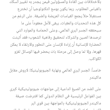
بالاختلافات بين القادة والمسؤولين فيمن يجدر به تغيير السكك
بالقياس المطلوب. ربما يكون بوسع التكنولوجيا أن تخترع
مستقبلاً حلاً يجمع القياسات العريضة والضيقة. على الرغم من
كل هذه التحديات والعقبات، يبقى الأمل معقوداً على ما
سيحققه الجسر البري العالمي، وعلى الحماسة والموارد التي
ترصدها الصين والشركاء لتحقيق رفاهية الشعوب؛ فقد أثبتت
الحضارة الإنسانية أن إرادة الإنسان على التطور والارتقاء لا يمكن
قهرها، وإلا لما وصل إلى مرحلة بات يحضر فيها الوسائل لغزو
الكواكب.
خامساً: الجسر البري العالمي ونهاية الجيوبوليتيكا: لاروش مقابل
ماكيندر
على الضد من الصيغ الداعية إلى مواجهات جيوبوليتيكية كبرى
بين الفواعل الرئيسية في النظام الدولي كما افترضت صيغة
ماكيندر الجيوبوليتيكية بالمواجهة بين قوى البر