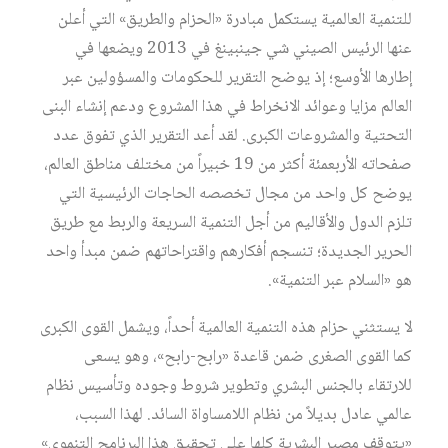
للتنمية العالمية يستكمل مبادرة «الحزام والطريق» التي أعلن
عنها الرئيس الصيني شي جينبينغ في 2013 ويضعها في
إطارها الأوسع؛ إذ يوضح التقرير للحكومات والمسؤولين عبر
العالم مزايا وعوائد الانخراط في هذا المشروع ودعم إنشاء البنى
التحتية والمشروعات الكبرى. لقد أعد التقرير الذي تفوق عدد
صفحاته الأربعمئة أكثر من 19 خبيراً من مختلف مناطق العالم،
يوضح كل واحد من مجال تخصصه الحاجات الرئيسية التي
تلزم الدول والأقاليم من أجل التنمية السريعة والربط مع طريق
الحرير الجديدة؛ تنسجم أفكارهم واقتراحاتهم ضمن مبدأ واحد
هو «السلام عبر التنمية».
لا يستثني حزام هذه التنمية العالمية أحداً، ويشمل القوى الكبرى
كما القوى الصغرى ضمن قاعدة «رابح-رابح»، وهو يسعى
للارتقاء بالجنس البشري وتطوير شروط وجوده وتأسيس نظام
عالمي عادل بديلاً من نظام اللامساواة السائد. لهذا السبب،
«يتوقف مصير البشرية كلها على تحقيق هذا البرنامج التنموي»