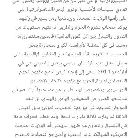
(التيليروكراتيا) والتي تعبّر الآن عن الصين وروسيا والدول التي
تعادي السياسات الأطلسية، وقوى البحر (التالاسوكراتيا) التي
على رأسها الولايات المتحدة وبريطانيا ومن يسير في ركبهما،
يؤكد أصحاب مشروع الحزام والطريق أنه يتيح مستويات من
التعاون والتبادل بين كل القوى العالمية؛ فالصين ستتعاون مع
روسيا في كل المنطقة الأوراسية الكبرى متجاوزة بعض
الحساسيات التاريخية أو المواجهة بين المشاريع الإقليمية. على
سبيل المثال تعهد الرئيسان الروسي بوتين والصيني شي في
أيار/مايو 2014 السعي إلى إيجاد فرص لدمج مفهوم الحزام
الاقتصادي لطريق الحرير مع مفهوم الاتحاد الاقتصادي
الأوراسيوي. وبخصوص الهند فليس من مصلحتها أن تستمر في
منافستها للصين في المحيطين الهادي والهندي، بل تجد
الدولتان نفسيهما في مواجهة التحديات لتوفير سبل العيش
اللائقة لما يقارب ثلاثة مليارات نسمة، وقد خطتا خطوات هامة
في التنسيق والتعاون من طريق البريكس. أما الولايات المتحدة
الأمريكية المتهالكة بناها التحتية والمتراجع اقتصادها فتحتاج