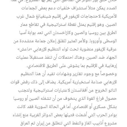
خلال خلق بؤر التوتر في المناطق التي يمر بها المشروع. في هذا
الصدد يمكن مثلاً استشراف خلفيات دعم بعض الجماعات
الأمريكية لاحتجاجات الإيغور في إقليم شينغيانغ شمال غرب
الصين، وهو إقليم يمثل نقطة استراتيجية في تقاطع ممار
الطرق بين روسيا والصين وكازاخستان التي تعد بوابة آسيا
الوسطى وأوروبا. والأمر المثير للقلق إعلان جماعة متشددة من
عرقية الإيغور منضوية تحت لواء التنظيم الإرهابي «داعش»
الجهاد ضد الصين، وهناك احتمالات أن تنفذ مستقبلاً عمليات
إرهابية في الإقليم بما يشوش على الطريق الاقتصادي،
وخصوصاً مع وجود تقارير وشهادات تفيد أن هذا التنظيم
الإرهابي صناعة استخبارية أمريكية. يضاف إلى ذلك رفض قوات
الناتو الخروج من أفغانستان لاعتبارات استراتيجية ولتجنب
حصول فراغ القوة الذي يتخوف من أن تشغله الصين أو روسيا
بشكل عسكري أو اقتصادي. أما في الحالة السورية فقد كانت
بوادر الحرب التي أشعلت فتيلها بعض الدوائر الغربية منع إنشاء
مشروع أنابيب الغاز والنفط التي تنطلق من إيران ثم العراق