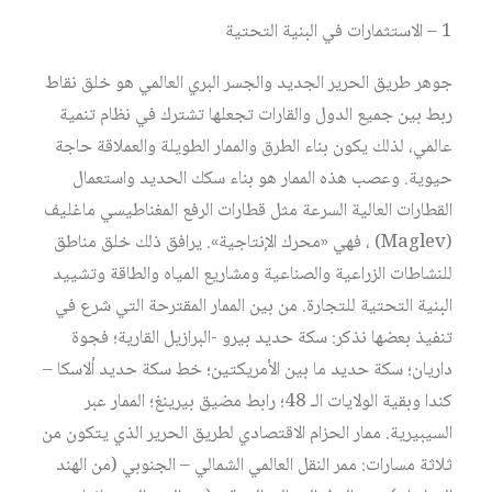
1 – الاستثمارات في البنية التحتية
جوهر طريق الحرير الجديد والجسر البري العالمي هو خلق نقاط
ربط بين جميع الدول والقارات تجعلها تشترك في نظام تنمية
عالمي، لذلك يكون بناء الطرق والممار الطويلة والعملاقة حاجة
حيوية. وعصب هذه الممار هو بناء سكك الحديد واستعمال
القطارات العالية السرعة مثل قطارات الرفع المغناطيسي ماغليف
(Maglev) ، فهي «محرك الإنتاجية». يرافق ذلك خلق مناطق
للنشاطات الزراعية والصناعية ومشاريع المياه والطاقة وتشييد
البنية التحتية للتجارة. من بين الممار المقترحة التي شرع في
تنفيذ بعضها نذكر: سكة حديد بيرو -البرازيل القارية؛ فجوة
داريان؛ سكة حديد ما بين الأمريكتين؛ خط سكة حديد ألاسكا –
كندا وبقية الولايات الـ 48؛ رابط مضيق بيرينغ؛ الممار عبر
السيبيرية. ممار الحزام الاقتصادي لطريق الحرير الذي يتكون من
ثلاثة مسارات: ممر النقل العالمي الشمالي – الجنوبي (من الهند