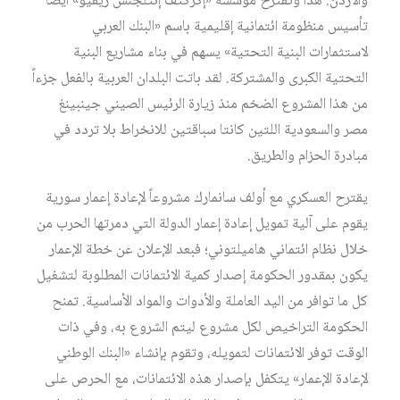
والأردن. هذا وتقترح مؤسسة «إكزكتف إنتلجنس ريفيو» أيضاً
تأسيس منظومة ائتمانية إقليمية باسم «البنك العربي
لاستثمارات البنية التحتية» يسهم في بناء مشاريع البنية
التحتية الكبرى والمشتركة. لقد باتت البلدان العربية بالفعل جزءاً
من هذا المشروع الضخم منذ زيارة الرئيس الصيني جينبينغ
مصر والسعودية اللتين كانتا سباقتين للانخراط بلا تردد في
مبادرة الحزام والطريق.
يقترح العسكري مع أولف سانمارك مشروعاً لإعادة إعمار سورية
يقوم على آلية تمويل إعادة إعمار الدولة التي دمرتها الحرب من
خلال نظام ائتماني هاميلتوني؛ فبعد الإعلان عن خطة الإعمار
يكون بمقدور الحكومة إصدار كمية الائتمانات المطلوبة لتشغيل
كل ما توافر من اليد العاملة والأدوات والمواد الأساسية. تمنح
الحكومة التراخيص لكل مشروع ليتم الشروع به، وفي ذات
الوقت توفر الائتمانات لتمويله، وتقوم بإنشاء «البنك الوطني
لإعادة الإعمار» يتكفل بإصدار هذه الائتمانات، مع الحرص على