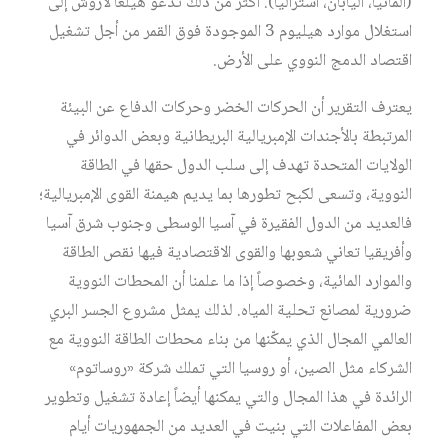
(ألمانيا، اليابان، أستراليا). أكثر من ذلك تدعو هيلغا لاروش إلى
استغلال موارد هيليوم 3 الموجودة فوق القمر من أجل تشغيل
اقتصاد الدمج النووي على الأرض.
يعترف التقرير أن الحركات الخضر وحركات الدفاع عن البيئة
المرتبطة بالأجندات الإمبريالية البريطانية وبعض الدوائر في
الولايات المتحدة تهدف إلى سلب الدول حقها في الطاقة
النووية، وتسعى لكبح تطورها بما يديم هيمنة القوى الإمبريالية؛
فالعديد من الدول الفقيرة في آسيا الوسطى وجنوب شرق آسيا
وأفريقيا تعاني شعوبها والقوى الاقتصادية فيها نقص الطاقة
والموارد المائية، وخصوصاً إذا ما علمنا أن المحطات النووية
ضرورية لمصانع تحلية المياه. لذلك يمثل مشروع الجسر البري
العالمي المجال الذي يمكّنها من بناء محطات الطاقة النووية مع
الشركاء مثل الصين، أو روسيا التي تملك شركة «روساتوم»
الرائدة في هذا المجال والتي يمكنها أيضاً إعادة تشغيل وتطوير
بعض المفاعلات التي بنيت في العديد من الجمهوريات أيام