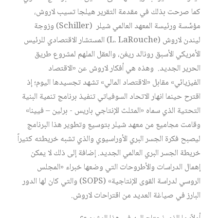
كما صرحت بذلك في مقدمة التقرير هيلجا تسيب لاروش،
مؤسِّسة ورئيسة المعهد العالمي شيلر (Schiller) وزوجة
ليندن لاروش (L. LaRouche) المستشار الاقتصادي للرئيس
الأمريكي الأسبق رونالد ريغن، والعقل الملهم لمشروع طريق
الحرير الجديد. وهذه هي أفكار لاروش عن «الاقتصاد
الفيزيائي» مقابل «الاقتصاد المالي» تشهد تجسيدها اليوم؛ إذ
اقترح حينما انهار الاتحاد السوفياتي تنفيذ برنامج تنمية البنية
التحتية الذي سماه «المثلث الإنتاجي باريس - برلين – فيينا»
وقامت مجاميع من معهد شيلر بتوسيع وتطوير هذا البرنامج
ليصبح فكرة الجسر البري الأوراسيوي والذي تشبه خريطته كثيراً
خريطة الجسر البري العالمي الجديد. إضافة إلى ذلك لا يمكن
إهمال الدراسات والأطروحات التي وضعها خبراء «المجلس
الروسي لدراسة القوى الإنتاجية» (SOPS) والتي كان لها الدور
البارز في صياغة العديد من اقتراحات لاروش.