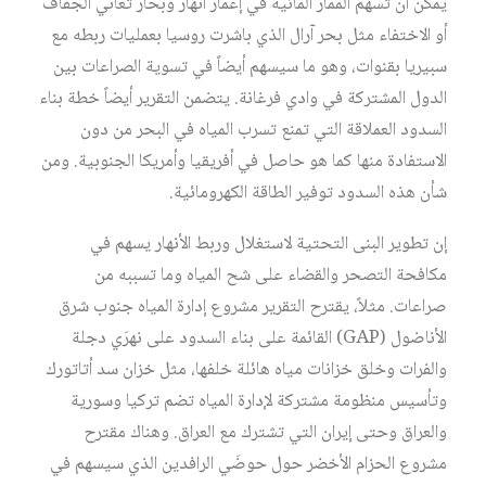
يمكن أن تسهم الممار المائية في إعمار أنهار وبحار تعاني الجفاف
أو الاختفاء مثل بحر آرال الذي باشرت روسيا بعمليات ربطه مع
سبيريا بقنوات، وهو ما سيسهم أيضاً في تسوية الصراعات بين
الدول المشتركة في وادي فرغانة. يتضمن التقرير أيضاً خطة بناء
السدود العملاقة التي تمنع تسرب المياه في البحر من دون
الاستفادة منها كما هو حاصل في أفريقيا وأمريكا الجنوبية. ومن
شأن هذه السدود توفير الطاقة الكهرومائية.
إن تطوير البنى التحتية لاستغلال وربط الأنهار يسهم في
مكافحة التصحر والقضاء على شح المياه وما تسببه من
صراعات. مثلاً، يقترح التقرير مشروع إدارة المياه جنوب شرق
الأناضول (GAP) القائمة على بناء السدود على نهرَي دجلة
والفرات وخلق خزانات مياه هائلة خلفها، مثل خزان سد أتاتورك
وتأسيس منظومة مشتركة لإدارة المياه تضم تركيا وسورية
والعراق وحتى إيران التي تشترك مع العراق. وهناك مقترح
مشروع الحزام الأخضر حول حوضَي الرافدين الذي سيسهم في