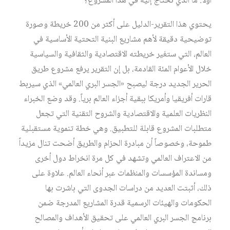
أولاً: ما الذي نحتاج إليه في هذا المشروع؟
يحتوي هذا التقرير-الدليل على أكثر من 200 خريطة وصورة
توضيحية دقيقة لأهم مشاريع البنية التحتية الأساسية في
العالم، التي ستغير خريطته الاقتصادية والثقافية والسياسية
خلال الأعوام المئة القادمة، بل إن التقرير يرفع مشروع طريق
الحرير الجديد درجة ليصبح «الجسر البري العالمي» الذي سيربط
قارات أفريقيا وأمريكا ببقية أجزاء العالم برياً. وقد وضع الخبراء
النظريات العلمية والاقتصادية والشروح التقنية التي تجعل
متطلبات المشروع قابلة للتطبيق. وهي خطة تنموية مستقبلية
طموحة، وخصوصاً أن مبادرة الحزام والطريق أضحت تنال مزيداً
من الاعتراف العالمي وتشهد في كل مرة انخراط دول أخرى
ومساندة المؤسسات والمنظمات عبر أنحاء العالم. علاوة على
ذلك، أثبتت العديد من دراسات الجدوى التي باشرت بها
الحكومات والهيئات الرسمية قدرة المشاريع المدرجة ضمن
برنامج الجسر البري العالمي على تحقيق الأهداف والمصالح