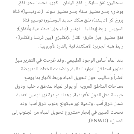
ساخالين؛ نفق سايكان؛ نفق اليابان – كوريا تحت البحر؛ نفق
بوهاي؛ جسر مضيق ملقا؛ جسر مضيق سوندا (إندونيسيا)؛ قناة
برزخ كرا (تايلند)؛ نفق سكك حديد البوسفور؛ توسيع قناة
السويس؛ رابط إيطاليا – تونس (بناء جزر اصطناعية وأنفاق)؛
نفق مضيق جبل طارق؛ القنال الإنكليزي (بين فرنسا وإنكلترا)؛
رابط شبه الجزيرة الاسكندنافية بالقارة الأوروبية.
يعد الماء أساس الوجود الطبيعي، وقد طُرحت في التقرير سبل
تطوير استغلال الموارد المائية. وتضمنت الخطط المعروضة
أفكاراً وأساليب حول تحويل المياه وربط الأنهار بما يوسع
مساحات المناطق المروية، أو يوفر المياه لمناطق داخلية ودول
حبيسة مثل الدول الأفريقية. وهناك مبادرة نهر تومين لتنمية
شمال شرق آسيا، وتنمية نهر ميكونغ جنوب شرق آسيا. وقد
نجحت الصين في إنجاز «مشروع تحويل المياه من الجنوب إلى
الشمال» (SNWD).