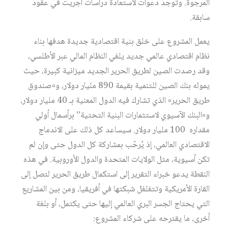
المرجوة. وتوجد دعوات لاستعادة دراسات أجريت في عقود
سابقة.
يعمل المشروع على خلق بنية اقتصادية جديدة هدفها بناء
نظام اقتصادي عالمي جديد يلغي النظام المالي عبر الأطلسي،
وقد رصدت الصين لطريق الحرير الجديد ميزانية كبيرة، حيث
يموله بنك الصين للتنمية بقيمة 890 مليار دولار، و»صندوق
طريق الحرير» الذي تشارك فيه الدول المعنية بـ 40 مليار دولار،
و»البنك الآسيوي لاستثمارات البنية التحتية” برأسمال أولي
مقداره 100 مليار دولار. سيساعد كل ذلك على الاندماج
الاقتصادي العالمي، إذ يُرحّب بمشاركة كل الدول حتى وإن لم
تكن آسيوية، مثل الولايات المتحدة والدول الأوروبية. في هذه
النقطة يدعو خبراء التقرير إلى استكمال طريق الحرير لتصل إلى
القارة الأمريكية وتتغلغل شبكتها في أفريقيا، ومن بين المشاريع
التي يحتاج الجسر البري العالمي إليها حتى يكتمل، أو بلغة
أخرى، ما يقترحه على شركاء المشروع: