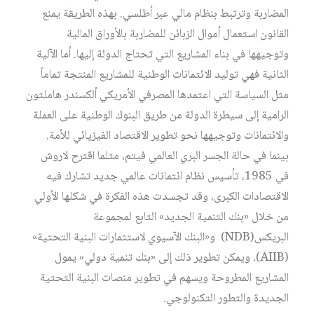
المضاربة وترتبط بنظام مالي عبر أطلسي. بهذه الطريقة يمنع
القانون استعمال أموال الزبائن للمضاربة بالأوراق المالية
وتوجيهها في بناء المشاريع التي تحتاج الدولة إليها. أما الآلية
الثانية فهي توليد الائتمانات الوطنية للمشاريع المنتجة تماماً
مثل السياسة التي اعتمدها المصرفي الأمريكي ألكسندر هاملتون
الرامية إلى سيطرة الدولة من طريق البنوك الوطنية على العملة
والائتمانات وتوجيهها نحو تطوير الاقتصاد الفيزيائي للأمة.
بينما في حالة الجسر البري العالمي فيتم، مثلما اقترح لاروش
في 1985، تأسيس نظام ائتمانات عالمي جديد تشارك فيه
الاقتصادات الكبرى، وقد تجسدت هذه الفكرة في شكلها الأولي
من خلال «بنك التنمية الجديد» التابع لمجموعة
البريكس(NDB) و«البنك الآسيوي لاستثمارات البنية التحتية»
(AIIB)، ويمكن تطوير ذلك إلى «بنك تنمية دولي» يمول
المشاريع المطروحة ويسهم في تطوير منصات البنية التحتية
الجديدة والتطور التكنولوجي.