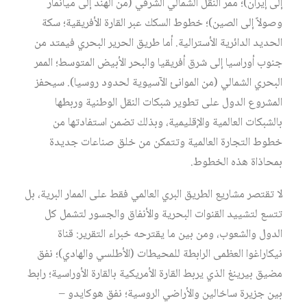
إلى إيران)؛ ممر النقل الشمالي الشرقي (من الهند إلى ميانمار
وصولاً إلى الصين)؛ خطوط السكك عبر القارة الأفريقية؛ سكة
الحديد الدائرية الأسترالية. أما طريق الحرير البحري فيمتد من
جنوب أوراسيا إلى شرق أفريقيا والبحر الأبيض المتوسط؛ الممر
البحري الشمالي (من الموانئ الآسيوية لحدود روسيا). سيحفز
المشروع الدول على تطوير شبكات النقل الوطنية وربطها
بالشبكات العالمية والإقليمية، وبذلك تضمن استفادتها من
خطوط التجارة العالمية وتتمكن من خلق صناعات جديدة
بمحاذاة هذه الخطوط.
لا تقتصر مشاريع الطريق البري العالمي فقط على الممار البرية، بل
تتسع لتشييد القنوات البحرية والأنفاق والجسور لتشمل كل
الدول والشعوب، ومن بين ما يقترحه خبراء التقرير: قناة
نيكاراغوا العظمى الرابطة للمحيطات (الأطلسي والهادي)؛ نفق
مضيق بيرينغ الذي يربط القارة الأمريكية بالقارة الأوراسية؛ رابط
بين جزيرة ساخالين والأراضي الروسية؛ نفق هوكايدو –