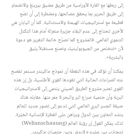
إلى ربطها مع القارة الأوراسية من طريق مضيق بيرينغ والانضمام
إلى طريق الحرير بما يحقق مصالحها، ومضطرة إلى أن تضع
قطيعة مع استراتيجيات الهيمنة والاستثنائية. كما أن اليابان هي
الأخرى تحتاج إلى عدم البقاء جزيرة منعزلة أمام هذا التكتل
التنموي العالمي. فالمشروع كما تصرّح خاتمة التقرير هو دعوة
لأن «نتخلص من الجيوبوليتيك ونصنع مستقبلاً يليق
بالبشرية».
يمكننا أن نؤكد في هذه النقطة أن نموذج ماكيندر مستمر تفصح
عنه الصراعات الحالية التي تقودها القوى الأطلسية، بل إن هذه
القوى تعتبر مشروع الطريق الصيني ينتمي إلى الاستراتيجيات
البرية وأن حتمية صراع البر والبحر لا مفر منها. مقابله هناك
صيغة الجسر البري العالمي التي تدعو إلى تصور جديد للعالم
ينشد التعاون بين الدول ويراهن على الفطرة الإنسانية الخيّرة.
لذلك يمكن القول إن رؤية العالم (Weltanschauung)
تتجاذب بين مشروع لاروش وبين حتميات ماكيندر.