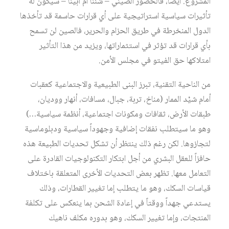
المشروع. أيضاً، فالحضور الصيني – شئنا أم أبينا – سيكون له
تأثيرات سياسية استراتيجية على أي قرارات حاسمة قد تأخذها
الدول المنخرطة في طريق الحزام والحرير، فالصين لن تسمح
بأي قرارات قد تؤثر في استثماراتها، ويزيد من هذا التأثير
امتلاكها حق الفيتو في مجلس الأمن.
من الناحية التقنية، تبرز البنى الطبيعية والاجتماعية كعقبات
أمام شيْد الممار (مناخ، تربة، جبال، مسافات، أنهار ووديان،
طبقات الأرض، ثقافات ومكونات اجتماعية، أنظمة سياسية…)
وهو ما سيتطلب نفقات إضافية وجهوداً سياسية ودبلوماسية
لتجازوها. لكن رغم ذلك ينتظر أن تشكل تحديات الطبيعة هذه
حافزاً للعقل البشري من أجل ابتكار التكنولوجيات القادرة على
التعامل معها. تظهر بعض التحديات الأخرى المتعلقة باختلاف
قياسات السكك، وهو ما يتطلب إما تغيير القطارات، وذلك
يستدعي جهداً ووقتاً في إعادة الشحن بما ينعكس على تكلفة
المنتجات، وإما تغيير السكك، وهو بدوره مكلف ناهيك