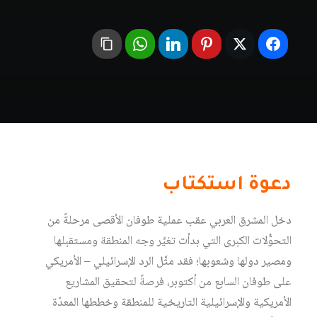
دعوة استكتاب
دخل المشرق العربي عقب عملية طوفان الأقصى مرحلةً من
التحوُّلات الكبرى التي بدأت تغيِّر وجه المنطقة ومستقبلها
ومصير دولها وشعوبها؛ فقد مثَّل الرد الإسرائيلي – الأمريكي
على طوفان السابع من أكتوبر، فرصةً لتحقيق المشاريع
الأمريكية والإسرائيلية التاريخية للمنطقة وخططها المعدّة