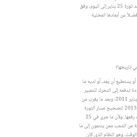
الصريحة، وبحرصه على مستقبل مصر، في حوار موسّع يقدم فيه قراءة لتطور الأحداث في مصر، وبخاصة بعد ثورة 25 يناير إلى اليوم، وفق
ـلاً عن أبعادها المحلية
اك طرف يملك أو يستطيع أن يَعِد، أو لديه ما
ة تدفعه إلى التحرك للتعبير
عن احتجاجه على السياسات المتبعة في عهد مبارك، وهو ما أدى إلى اندلاع ثورة كبرى في 25 كانون الثاني/يناير 2011؛ وبعد ما يقرب من
عامين ونصف العام على هذه الثورة تراكمت أسباب أخرى دفعته إلى النزول إلى الشارع في 30 حزيران/يونيو 2013 لتصحيح مسار الثورة
التي أدرك أنها تعرضت للاختطاف. وفي كلتا الحالتين كانت للشعب المصري مطالب محددة عبّر عنها بشعارات رفعها. ولأن ما جرى في 25
ة من الشعب ممن ينتمون إلى ما
لوقت، وهو النظام الذي كان