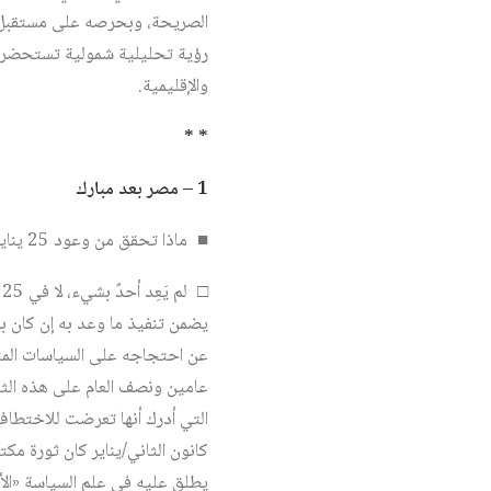
رؤية تحليلية شمولية تستحضر الخ
والإقليمية.
* *
1 – مصر بعد مبارك
■ ماذا تحقق من وعود 25 يناير و30 يونيو؟ وكيف يمكن فهم ما جرى في مصر خلال تلك الحقبة الفريدة في تاريخها؟
يضمن تنفيذ ما وعد به إن كان بم
كانون الثاني/يناير كان ثورة م
يطلق عليه في علم السياسة «الأغ