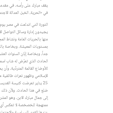
يقف مبارك على رأسه، في مقدمة 
في «الحرية، الخبز، العدالة الا
يجيدون إدارة وسائل التواصل الا
منها بالحريات العامة ونشاط المج
بمستويات المعيشة، وبخاصة بالنس
جداً، وبخاصة إبّان السنوات الع
الحادث الذي تعرّض له شاب اسمه 
للأوضاع القائمة المتردِّية، وأن 
الإسلامي وظهور نعرات طائفية مت
25 يناير تعرضت كنيسة القديسي
ضلع في هذا الحادث. ولأن ذلك 
إلى جمال مبارك الابن، وهو المشر
ممنهجة للخصخصة لا تعكس أي إح
عندها القوى السياسية والاجتماعي