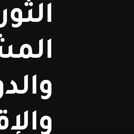
الثور
المش
والدو
والإق