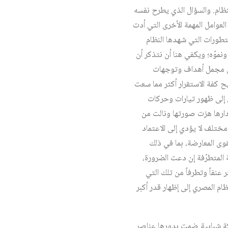
نظام. والسؤال الذي يطرح نفسه
الضوء على أحد العوامل المهمة الأخرى التي أدت
لتطورات التي شهدها النظام
ور هذا الحراك ونموّه؛ ويكفي هنا أن نتذكر أن
في مجمل أهداف وتوجهات
ح كفة الاستقرار أكثر مما سعت
ى إلى ظهور تيارات وحركات
 دارها هزت صورتها ونالت من
ختلف لا يؤدي إلى الاعتماد
وى المعارضة، بما في ذلك
ة المتطرّفة إن دعت الضرورة،
عنفاً وتطرفاً من تلك التي
م المصري إلى إظهار قدر أكبر
حركات معارضة أخرى، كان من أهمها حركة 6 أبريل، وهي حركة شبابية ضمت بدورها عناصر