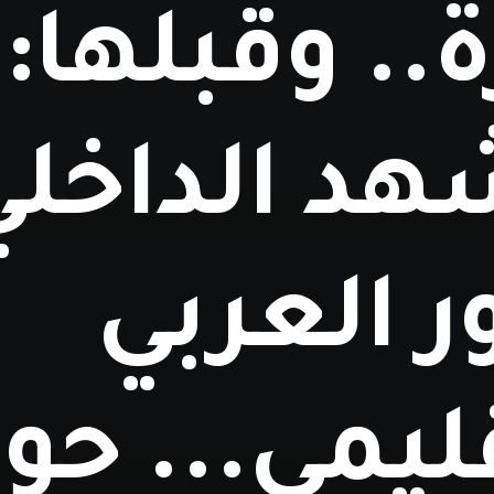
ة.. وقبلها:
هد الداخلي
ر العربي
ليمي... حوا