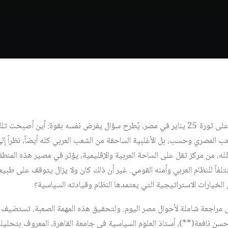
بعد مرور أكثر من ثماني سنوات على ثورة 25 يناير في مصر، يُطرح سؤال يفرض نفسه بقوة: أي
لشعب المصري وحسب، بل الأغلبية الساحقة من الشعب العربي كله أيضاً، نظراً إل
ثّله، من مركز ثقل على الساحة العربية والإقليمية، يؤثر في مصير هذه المن
فاً للنظام العربي وأمنه القومي. غير أن ذلك كان ولا يزال يتوقف على طبيعة
لخيارات الاستراتيجية التي يعتمدها النظام وقيادته السياسية؟
لى مراجعة شاملة لأحوال مصر اليوم. ولتحقيق هذه المهمة الصعبة، تستضيف م
حسن نافعة(**)، أستاذ العلوم السياسية في جامعة القاهرة، المعروف بتحلي