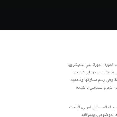
ن أصبحت تلك الثورة؛ الثورة التي استبشر بها
ى ما مثّلته مصر، في تاريخها
طقة وفي رسم مساراتها وتحديد
 النظام السياسي والقيادة
جلة المستقبل العربي، الباحث
له الموضوعي، وبمواقفه