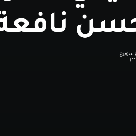
سن نافعة(
و سويرح
*)