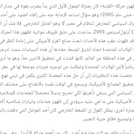
ور حركة «كفاية» كان بمنزلة المِعول الأول الذي بدأ يضرب بقوة في جدار ال
هنا: لماذا تأخر ظهور هذه الحركة حتى عام 2005؟ وهو سؤال تساعد الإجابة عنه على إلقاء 
حراك السياسي المعارض للنظام في مصر، ألا وهو العامل الخارجي. فلا شك أن ا
الدولي، وبخاصة عقب أحداث 11 أيلول/سبتمبر 2001، ساعدت على خلق ظروف مواتية لظه
قد ظهرت عقب هذه الأحداث تحث صانع القرار الأمريكي على إعادة النظر 
 الولايات المتحدة تجاه الشرق الوسط، مفادها أن هذه السياسات سعت لترجي
في هذه المنطقة من العالم، لكنها فشلت في تحقيق الاثنين معاً، وهو ما أد
مباشراً لأمن الولايات المتحدة وتمكنت من توجيه ضربات موجعة لها في عقر
 خلصت هذه التنظيرات إلى أن حل هذه المعضلة الكبرى يكمن في تبني نهج م
 تحقيق المصالح الأمريكية، ويسمح في الوقت نفسه بالانفتاح على مختلف الق
م السياسي التي ينبغي تأهيلها لكي تصبح بديـلاً محتمـلاً للجماعات الإسلامي
 الأمريكية على ما هي عليه سيؤدي إلى ظهور جماعات وتيارات إسلامية أكثر 
ة أخرى، يمكن القول إن الضغط الخارجي كان أحد العوامل التي دفعت بالنظا
وتوسيع نطاق حرية التعبير.
في ظل هذا المناخ المتسامح نسبياً بدأت تظهر 