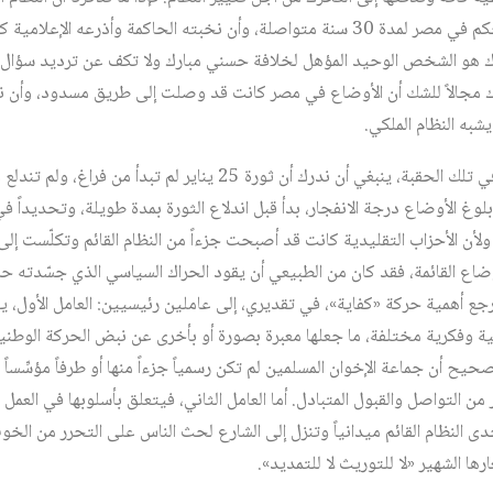
السلطة من الأب إلى الابن ظل يحكم في مصر لمدة 30 سنة متواصلة، وأن نخبته الحاكمة و
رك هو الشخص الوحيد المؤهل لخلافة حسني مبارك ولا تكف عن ترديد سؤال أرا
ترك مجالاً للشك أن الأوضاع في مصر كانت قد وصلت إلى طريق مسدود، وأن ن
شبه النظام الملكي.
ولفهم حقيقة ما جرى في مصر في تلك الحقبة، ينبغي أن ندرك أن ثورة 25 يناي
. ولأن الأحزاب التقليدية كانت قد أصبحت جزءاً من النظام القائم وتكلّست إلى
وضاع القائمة، فقد كان من الطبيعي أن يقود الحراك السياسي الذي جسّدته ح
ترجع أهمية حركة «كفاية»، في تقديري، إلى عاملين رئيسيين: العامل الأول، ي
ة وفكرية مختلفة، ما جعلها معبرة بصورة أو بأخرى عن نبض الحركة الوطنية
يح أن جماعة الإخوان المسلمين لم تكن رسمياً جزءاً منها أو طرفاً مؤسِّساً 
ن التواصل والقبول المتبادل. أما العامل الثاني، فيتعلق بأسلوبها في العم
النظام القائم ميدانياً وتنزل إلى الشارع لحث الناس على التحرر من الخ
ا الشهير «لا للتوريث لا للتمديد».