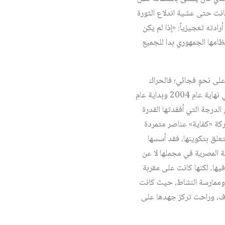
أذرعه الإعلامية كانت حتى عشية اندلاع الثورة
دته تعجيزياً: «إذا لم يكن
ظامها الجمهوري بدا للجميع
ر لم تبدأ من فراغ، ولم تندلع على نحوٍ فجائي؛ فالحراك
السياسي، الذي أدى بالتراكم إلى بلوغ الأوضاع درجة الانفجار، بدأ قبل اندلاع الثورة بمدة طويلة، وتحديداً في نهاية عام 2004 وبداية عام
 الدرجة التي أفقدتها القدرة
ركة «كفاية» عناصر متمردة
تعلق بتكوينها، فقد أسسها
 المصرية في مجملها لا عن
فيها، لكنها كانت على مقربة
ل وممارسة النشاط، حيث كانت
وف، وراحت تركز جهدها على