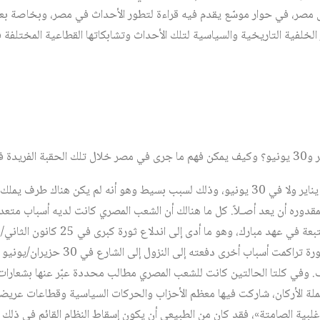
لفية التاريخية والسياسية لتلك الأحداث وتشابكاتها القطاعية المختلفة فض
□ لم يَعِد أحدٌ بشيء، لا في 25 يناير ولا في 30 يونيو، وذلك لسبب بسيط وهو أنه لم يكن هن
قدوره أن يعد أصـلاً. كل ما هنالك أن الشعب المصري كانت لديه أسباب متعدد
كتملة الأركان، شاركت فيها معظم الأحزاب والحركات السياسية وقطاعات عريض
لبية الصامتة»، فقد كان من الطبيعي أن يكون إسقاط النظام القائم في ذلك ا