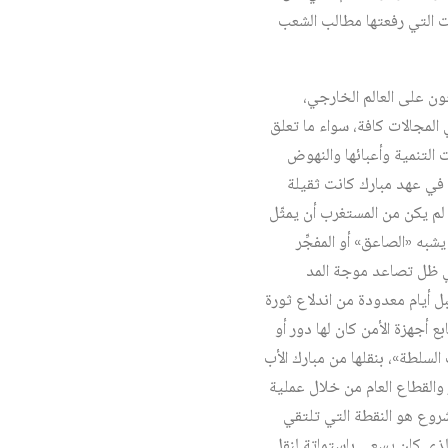
ت التي رفعتها مطالب الشعب
ية، منفتحون على العالم الخارجي،
المجالات كافة، سواء ما تعلق
 التنمية وأعبائها والنهوض
 في عهد مبارك كانت ثقيلة
لم يكن من المستغرب أن يمثّل
به «الصاعق» أو المفجِّر
ط في ظل تصاعد موجة المد
ل أيام معدودة من اندلاع ثورة
 أجهزة الأمن كان لها دور أو
لطة»، بنقلها من مبارك الأب
ر والقطاع العام من خلال عملية
روع هو النقطة التي تلتقي
 الذي كان يسعى باستماتة لنقل