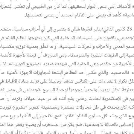
الأهداف التي سعى الثوار لتحقيقها، كما كان من الطبيعي أن تعكس الشعارا
جتماعية» كأهداف ينبغي على النظام الجديد أن يسعى لتحقيقها.
الثورة التي اندلعت في مصر يوم 25 كانون الثاني/يناير فجّرها شبّان لا ينتمون إلى أي أحزاب سياس
جتماعي، ناقمون على السياسات الداخلية التي كان ينتهجها النظام القائم في 
تمع المدني والأحزاب والحركات السياسية، أو ما تعلّق بعملية توزيع مكتسبات
بة إلى الطبقات الفقيرة والمتوسطة. ومن المعروف أن قبضة الأجهزة الأمنية
شر الأخيرة من حكمه، وهي الحقبة التي شهدت صعود «مشروع التوريث». لذا، 
خالد سعيد، والذي عكس أحد المظاهر البشعة لتجاوزات الأجهزة الأمنية، ما يش
يمثّل تكرار الاعتداءات على الكنائس شاهداً ودليـلاً على تزايد معاناة الأقبا
طرفة تمثّل تهديداً وتحدياً وجودياً لوحدة النسيج الاجتماعي في مصر. فقب
ن في الإسكندرية لحادث إرهابي بشع أثناء قداس عيد الميلاد، وتردد أن أصابع
كله كان يحدث في ظل محاولات مستمرة ومستميتة لتمرير «مشروع توريث الس
وع الذي جسّد كل مساوئ النظام القائم: القمع، الانحياز إلى الأغنياء، بيع مص
ساس بالعدالة الاجتماعية، فلم يكن من المستغرب أن يصبح رفض هذا المش
ة كافة وتدفعها إلى التحرك من أجل تغيير النظام. فإذا ما تذكّرنا أن النظام