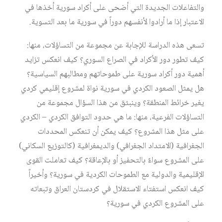
والتفاعلات الجديدة التي أضحى على أكراد سورية أخذها في
الاعتبار إذا ما أرادوا لأنفسهم دوراً في سورية ما بعد التسوية.
تسعى هذه الدراسة للإجابة عن مجموعة من التساؤلات، منها:
كيف تطور دور الأكراد في الصراع السوري؟ كيف انعكس تزايد
أهمية دور أكراد سورية على طموحاتهم ومطالبهم السياسية؟
هل يمثل الصعود الكردي في سورية نواة لمشروع إقليمي كردي
يغير خرائط المنطقة؟ وينبثق من هذا السؤال مجموعة من
التساؤلات الفرعية، منها: ما هي حدود التوافق الكردي – الكردي
على مثل هذا المشروع؟ كيف يمكن أن تنعكس المحددات
الجغرافية (الامتداد الجغرافي) والديمغرافية (كالتوزيع السكاني)
على المشروع سواءٌ بالتحفيز أو بالإعاقة؟ كيف تعاملت القوى
الإقليمية والدولية مع الطموحات الكردية في سورية؟ وأخيراً
كيف انعكس استفتاء الاستقلال في كردستان العراق وتبعاته
على المشروع الكردي في سورية؟