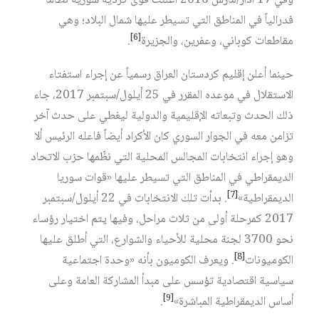
وفي 17 آذار/مارس 2016 أعلنت قوى كردية سورية نظاماً
فدرالياً في المناطق التي تسيطر عليها شمال البلاد؛ وهي
[6]
مقاطعات كوباني، وعفرين، والجزيرة
.
حينما أعلن إقليم كردستان العراق رسمياً عن إجراء استفتاء
الاستقلال في موعده المقرر في 25 أيلول/سبتمبر 2017، جاء
ذلك الحدث وتبعاته الإقليمية والدولية ليغطي على حدث آخر
تزامن معه في الجوار السوري كان الأكراد أيضاً فاعله الرئيس ألا
وهو إجراء انتخابات المجالس المحلية التي نظّمها حزب الاتحاد
الديمقراطي في المناطق التي تسيطر عليها «قوات سوريا
[7]
الديمقراطية»
. بدأت تلك الانتخابات في 22 أيلول/سبتمبر
2017 كمرحلة أولى من ثلاث مراحل، وفيها يتم اختيار رؤساء
نحو 3700 لجنة محلية للأحياء والشوارع، التي أطلق عليها
[8]
الكوميونات
. ويعرف الكوميون بأنه «وحدة اجتماعية
سياسية اقتصادية تؤسس على مبدأ المشاركة العامة وعلى
[9]
أساس الديمقراطية المباشرة»
.