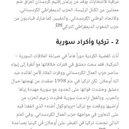
مراقبة الانتخابات بوفد من برلمان إقليم كردستان العراق ضم
ممثلين عن الكتل الرئيسة، الحزب الديمقراطي الكردستاني،
والاتحاد الوطني الكردستاني، والتغيير، كما شارك قياديون من
[29]
حزب الشعوب الديمقراطي التركي
.
2 – تركيا وأكراد سورية
أدّت القضية الكردية دوراً هاماً في صياغة العلاقات السورية –
التركية. فقد سعت دمشق في فترات خلافاتها مع أنقرة إلى إيواء
عناصر حزب العمال الكردستاني ووفرت الملاذ الآمن لقائده عبد
الله أوجلان. لكن تركيا في عام 1998 صعّدت من لهجتها حيال
دمشق وحشدت قواتها على الحدود مع سورية مهددة إياها
بالحرب. وبالفعل ارتدعت سورية فطردت زعيم الحزب من
أراضيها ووقعت مع تركيا «بروتوكول أضنه» الذي اتفقتا فيه
على التعاون في مواجهة حزب العمال الكردستاني. وفي العام
التالي نجحت تركيا في القبض على أوجلان في كينيا بمساعدة