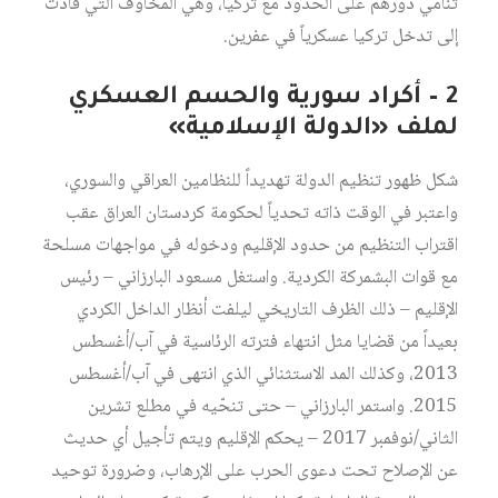
تنامي دورهم على الحدود مع تركيا، وهي المخاوف التي قادت
إلى تدخل تركيا عسكرياً في عفرين.
2 – أكراد سورية والحسم العسكري
لملف «الدولة الإسلامية»
شكل ظهور تنظيم الدولة تهديداً للنظامين العراقي والسوري،
واعتبر في الوقت ذاته تحدياً لحكومة كردستان العراق عقب
اقتراب التنظيم من حدود الإقليم ودخوله في مواجهات مسلحة
مع قوات البشمركة الكردية. واستغل مسعود البارزاني – رئيس
الإقليم – ذلك الظرف التاريخي ليلفت أنظار الداخل الكردي
بعيداً من قضايا مثل انتهاء فترته الرئاسية في آب/أغسطس
2013، وكذلك المد الاستثنائي الذي انتهى في آب/أغسطس
2015. واستمر البارزاني – حتى تنحّيه في مطلع تشرين
الثاني/نوفمبر 2017 – يحكم الإقليم ويتم تأجيل أي حديث
عن الإصلاح تحت دعوى الحرب على الإرهاب، وضرورة توحيد