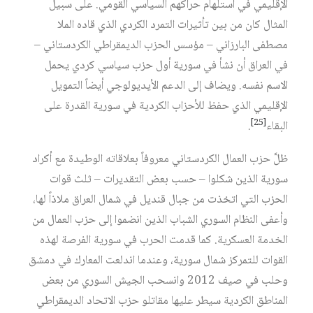
الإقليمي في استلهام حراكهم السياسي القومي. على سبيل
المثال كان من بين تأثيرات التمرد الكردي الذي قاده الملا
مصطفى البارزاني – مؤسس الحزب الديمقراطي الكردستاني –
في العراق أن نشأ في سورية أول حزب سياسي كردي يحمل
الاسم نفسه. ويضاف إلى الدعم الأيديولوجي أيضاً التمويل
الإقليمي الذي حفظ للأحزاب الكردية في سورية القدرة على
[25]
البقاء
.
ظلَّ حزب العمال الكردستاني معروفاً بعلاقاته الوطيدة مع أكراد
سورية الذين شكلوا – حسب بعض التقديرات – ثلث قوات
الحزب التي اتخذت من جبال قنديل في شمال العراق ملاذاً لها،
وأعفى النظام السوري الشباب الذين انضموا إلى حزب العمال من
الخدمة العسكرية. كما قدمت الحرب في سورية الفرصة لهذه
القوات للتمركز شمال سورية، وعندما اندلعت المعارك في دمشق
وحلب في صيف 2012 وانسحب الجيش السوري من بعض
المناطق الكردية سيطر عليها مقاتلو حزب الاتحاد الديمقراطي