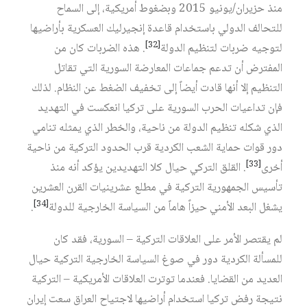
منذ حزيران/يونيو 2015 وبضغوط أمريكية، إلى السماح
للتحالف الدولي باستخدام قاعدة إنجيرليك العسكرية بأراضيها
[32]
لتوجيه ضربات لتنظيم الدولة
. هذه الضربات كان من
المفترض أن تدعم جماعات المعارضة السورية التي تقاتل
التنظيم إلا أنها قادت أيضاً إلى تخفيف الضغط عن النظام. لذلك
فإن تداعيات الحرب السورية على تركيا انعكست في التهديد
الذي شكله تنظيم الدولة من ناحية، والخطر الذي يمثله تنامي
دور قوات حماية الشعب الكردية قرب الحدود التركية من ناحية
[33]
أخرى
. القلق التركي حيال كلا التهديدين يؤكد أنه منذ
تأسيس الجمهورية التركية في مطلع عشرينيات القرن العشرين
[34]
يشغل البعد الأمني حيزاً هاماً من السياسة الخارجية للدولة
.
لم يقتصر الأمر على العلاقات التركية – السورية، فقد كان
للمسألة الكردية دور في صوغ السياسة الخارجية التركية حيال
العديد من القضايا. فعندما توترت العلاقات الأمريكية – التركية
نتيجة رفض تركيا استخدام أراضيها لاجتياح العراق سعت إيران