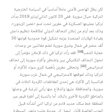
لكن يظل الهاجس الأمني عاملاً أساسياً في السياسة الخارجية
التركية حيال سورية. ففي 20 كانون الثاني/يناير 2018 بدأت
تركيا عمليتها العسكرية في عفرين تحت اسم «غصن الزيتون»،
وذلك بعد أيام من إعلان التحالف الدولي لمكافحة تنظيم داعش
بقيادة الولايات المتحدة عزمه تشكيل قوة حدودية قوامها 30
ألف عنصر في شمال وشرق سورية تضم مقاتلين من وحدات
[44]
حماية الشعب
. فقد رأت تركيا في ذلك الإعلان مؤشراً إلى
تحول التحالف التكتيكي بين واشنطن وأكراد سورية إلى تحالف
[45]
استراتيجي
. وتحظى عفرين بأهمية كبرى سواء للأكراد أو
لتركيا وذلك لموقعها الاستراتيجي في شمال غرب سورية.
فبالنسبة إلى الأكراد هي إحدى المقاطعات الكردية الثلاث في
سورية، والمحافظة عليها والدفاع عنها يأتي للرغبة في وصلها
بالمناطق الكردية الأخرى بالبلاد. أما بالنسبة إلى أنقرة فيمر عبر
المنطقة خط سكك حديد قادم من تركيا التي أنشأته قبيل
الحرب العالمية الأولى ليصل إلى مدينة حلب؛ وتعني السيطرة