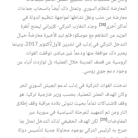
المعارضة للنظام السوري. وتمثل ذلك أيضاً بانسحاب جماعات
معارضة من حلب ونقل نشاطها لمواجهة تنظيم الدولة في
[38]
أماكن أخرى
. وجاء التقارب التركي- الإيراني ليمنح أنقرة
المزيد من التفاهم مع موسكو؛ فلم تبدِ الأخيرة معارضةً حيال
التدخل التركي في إدلب في تشرين الأول/أكتوبر 2017، وبينما
يعتبر ذلك موافقة منها ودعماً غير مباشر، توقفت القوات
الروسية عن قصف المدينة خلال العملية؛ بل تواردت أنباء عن
وجود دعم جوي روسي.
تدخلت القوات التركية في إدلب لدعم الجيش السوري الحر
وكان الهدف المعلن للعملية، بحسب وزير خارجية تركيا، هو
وقف الاشتباكات تماماً بحيث تتولى بلاده مراقبة وقف إطلاق
النار ومن ثم التمهيد للمرحلة السياسية في سورية عبر
[39]
المفاوضات
. لكن الهدف الحقيقي لذلك التدخل تمثل بما
صرح به الرئيس التركي بوجود محاولة جدية لتأسيس دولة