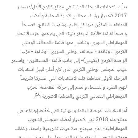
بدأت انتخابات المرحلة الثانية في مطلع كانون الأول/ديسمبر
2017 لاختيار رؤساء مجالس الإدارة المحلية وأعضاء
المقاطعات المكوَّن منها كل إقليم. وشهدت النتائج اكتساحاً
واضحاً لقائمة «الأمة الديمقراطية» التي يتزعمها حزب الاتحاد
الديمقراطي السوري، وتنافس معها قائمة «التحالف الوطني
الكردي»، وقائمة «التحالف الوطني السوري»، وقائمة «حزب
الوحدة الكردي (يكيتي)» إلى جانب قائمة «المستقلون». واستمر
غياب المجلس الوطني الكردي الذي كان أعلن قبيل انتخابات
المرحلة الأولى مقاطعة تلك الانتخابات التي اعتبرها تكريساً
لنهج التفرد والتسلط. وانضم إلى حركة المقاطعة الحزب
[10]
الديمقراطي التقدمي الكردي والمنظمة الآشورية
.
أما انتخابات المرحلة الثالثة والنهائية التي خُطِّط إجراؤها في
مطلع عام 2018 فهي لاختيار أعضاء «مجلس الشعوب
الديمقراطية» الذي سيمنح صلاحيات تشريعية واسعة، وكذلك
«مؤتمر الشعوب الديمقراطية» الذي يعمل على رسم السياسة