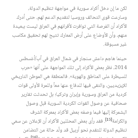
لكن ما إن دخل أكراد سورية في مواجهة تنظيم الدولة،
وسارعت قوى التحالف وروسيا لتقديم الدعم لهم، حتى أدرك
الأكراد أن الفرصة التي توافرت لأقرانهم في العراق ليست ببعيدة
منهم، وأن الأوضاع على أرض المعارك تتيح لهم تحقيق مكاسب
غير مسبوقة.
حينما هاجم داعش سنجار في شمال العراق في آب/أغسطس
2014، نظر بعض الأكراد إلى تلك المواجهة على أنها «حرب
للسيطرة على المناطق والهوية». فالمنطقة هي الموطن التاريخي
للإيزيديين، والتقى فيها للدفاع عنها معاً وللمرة الأولى قوات
كردية من العراق وسورية وإيران وتركيا؛ بل تحدثت تقارير
صحافية عن وصول القوات الكردية السورية قبل وصول
البشمركة إليها فيما وصفه بعض الأكراد بمعركة الشرف
[15]
والكرامة
. فقد رأى بعض المحللين الأكراد أن الإعلان عن سعي
تنظيم الدولة للتقدم نحو أربيل قد ولّد حالة من التضامن
[16]