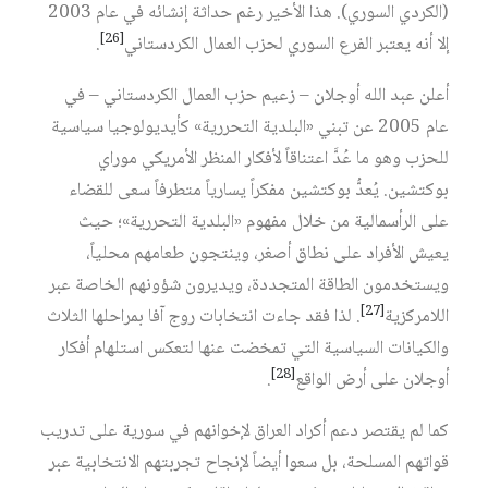
(الكردي السوري). هذا الأخير رغم حداثة إنشائه في عام 2003
[26]
إلا أنه يعتبر الفرع السوري لحزب العمال الكردستاني
.
أعلن عبد الله أوجلان – زعيم حزب العمال الكردستاني – في
عام 2005 عن تبني «البلدية التحررية» كأيديولوجيا سياسية
للحزب وهو ما عُدَّ اعتناقاً لأفكار المنظر الأمريكي موراي
بوكتشين. يُعدُّ بوكتشين مفكراً يسارياً متطرفاً سعى للقضاء
على الرأسمالية من خلال مفهوم «البلدية التحررية»؛ حيث
يعيش الأفراد على نطاق أصغر، وينتجون طعامهم محلياً،
ويستخدمون الطاقة المتجددة، ويديرون شؤونهم الخاصة عبر
[27]
اللامركزية
. لذا فقد جاءت انتخابات روج آفا بمراحلها الثلاث
والكيانات السياسية التي تمخضت عنها لتعكس استلهام أفكار
[28]
أوجلان على أرض الواقع
.
كما لم يقتصر دعم أكراد العراق لإخوانهم في سورية على تدريب
قواتهم المسلحة، بل سعوا أيضاً لإنجاح تجربتهم الانتخابية عبر