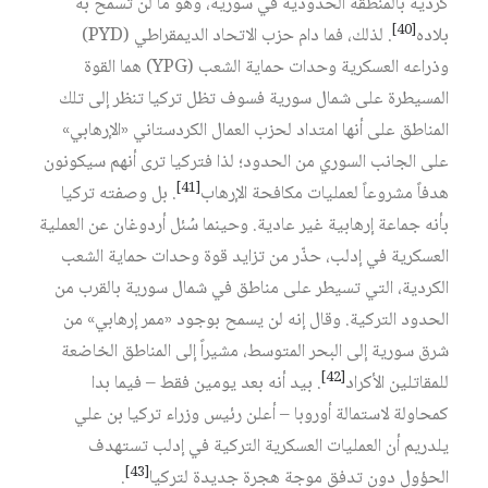
كردية بالمنطقة الحدودية في سورية، وهو ما لن تسمح به
[40]
بلاده
. لذلك، فما دام حزب الاتحاد الديمقراطي (PYD)
وذراعه العسكرية وحدات حماية الشعب (YPG) هما القوة
المسيطرة على شمال سورية فسوف تظل تركيا تنظر إلى تلك
المناطق على أنها امتداد لحزب العمال الكردستاني «الإرهابي»
على الجانب السوري من الحدود؛ لذا فتركيا ترى أنهم سيكونون
[41]
هدفاً مشروعاً لعمليات مكافحة الإرهاب
. بل وصفته تركيا
بأنه جماعة إرهابية غير عادية. وحينما سُئل أردوغان عن العملية
العسكرية في إدلب، حذّر من تزايد قوة وحدات حماية الشعب
الكردية، التي تسيطر على مناطق في شمال سورية بالقرب من
الحدود التركية. وقال إنه لن يسمح بوجود «ممر إرهابي» من
شرق سورية إلى البحر المتوسط، مشيراً إلى المناطق الخاضعة
[42]
للمقاتلين الأكراد
. بيد أنه بعد يومين فقط – فيما بدا
كمحاولة لاستمالة أوروبا – أعلن رئيس وزراء تركيا بن علي
يلدريم أن العمليات العسكرية التركية في إدلب تستهدف
[43]
الحؤول دون تدفق موجة هجرة جديدة لتركيا
.