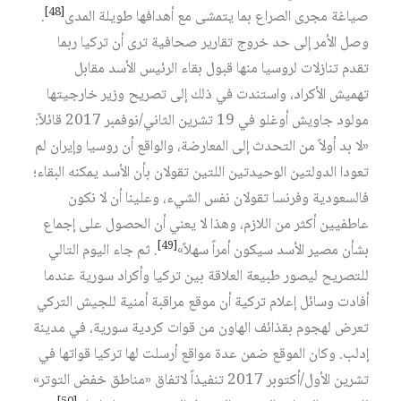
[48]
صياغة مجرى الصراع بما يتمشى مع أهدافها طويلة المدى
.
وصل الأمر إلى حد خروج تقارير صحافية ترى أن تركيا ربما
تقدم تنازلات لروسيا منها قبول بقاء الرئيس الأسد مقابل
تهميش الأكراد، واستندت في ذلك إلى تصريح وزير خارجيتها
مولود جاويش أوغلو في 19 تشرين الثاني/نوفمبر 2017 قائلاً:
«لا بد أولاً من التحدث إلى المعارضة، والواقع أن روسيا وإيران لم
تعودا الدولتين الوحيدتين اللتين تقولان بأن الأسد يمكنه البقاء؛
فالسعودية وفرنسا تقولان نفس الشيء، وعلينا أن لا نكون
عاطفيين أكثر من اللازم، وهذا لا يعني أن الحصول على إجماع
[49]
بشأن مصير الأسد سيكون أمراً سهلاً»
. ثم جاء اليوم التالي
للتصريح ليصور طبيعة العلاقة بين تركيا وأكراد سورية عندما
أفادت وسائل إعلام تركية أن موقع مراقبة أمنية للجيش التركي
تعرض لهجوم بقذائف الهاون من قوات كردية سورية، في مدينة
إدلب. وكان الموقع ضمن عدة مواقع أرسلت لها تركيا قواتها في
تشرين الأول/أكتوبر 2017 تنفيذاً لاتفاق «مناطق خفض التوتر»