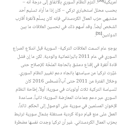
[30]
أمريكية
. التزم النظام السوري بالاتفاق إلى درجة أنه –
بحسب محلل استخباري تركي – كان إذا ما أراد تسليم أحد
مشتبهي حزب العمال الكردستاني فإنه كان يسلّم لأنقرة أقارب
الشخص أيضاً. وقد أسهم ذلك في تحسين العلاقات ما بين
[31]
الدولتين
.
بوجهٍ عام اتسمت العلاقات التركية- السورية قبل اندلاع الصراع
السوري في عام 2011 بالبراغماتية والودية. لكن ما إن فشل
قادة أنقرة في إقناع دمشق بالحاجة الملحّة للإصلاح حتى
غيَّرت تركيا من سياستها باتجاه دعم تغيير النظام السوري.
وخلال الفترة من 2011 حتى آب/أغسطس 2016 كان
للسياسة التركية ثلاث أولويات في سورية: أولاً، إطاحة النظام
السوري عبر دعم جماعات المعارضة السورية؛ ثانياً، مساعدة
الإخوان المسلمين في سورية على الوصول إلى الحكم. ثالثاً،
العمل على منع قيام دولة كردية مستقلة بشمال سورية ترتبط
بحزب العمال الكردستاني. غير أن تركيا وجدت نفسها مضطرة