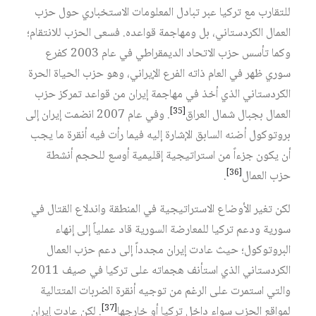
للتقارب مع تركيا عبر تبادل المعلومات الاستخباري حول حزب
العمال الكردستاني، بل ومهاجمة قواعده. فسعى الحزب للانتقام؛
وكما تأسس حزب الاتحاد الديمقراطي في عام 2003 كفرع
سوري ظهر في العام ذاته الفرع الإيراني، وهو حزب الحياة الحرة
الكردستاني الذي أخذ في مهاجمة إيران من قواعد تمركز حزب
[35]
العمال بجبال شمال العراق
. وفي عام 2007 انضمت إيران إلى
بروتوكول أضنه السابق الإشارة إليه فيما رأت فيه أنقرة ما يجب
أن يكون جزءاً من استراتيجية إقليمية أوسع للحجم أنشطة
[36]
حزب العمال
.
لكن تغير الأوضاع الاستراتيجية في المنطقة واندلاع القتال في
سورية ودعم تركيا للمعارضة السورية قاد عملياً إلى إنهاء
البروتوكول؛ حيث عادت إيران مجدداً إلى دعم حزب العمال
الكردستاني الذي استأنف هجماته على تركيا في صيف 2011
والتي استمرت على الرغم من توجيه أنقرة الضربات المتتالية
[37]
لمواقع الحزب سواء داخل تركيا أو خارجها
. لكن عادت إيران