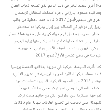
مرة أخرى لتعيد النظر في ذلك الدعم الذي تمنحه لحزب العمال
بعد قيام مسعود البارزاني بإجراء استفتاء استقلال كردستان
العراق في سبتمبر/أيلول 2017. قادت هذه الخطوة من جانب
أربيل إلى توافق في المصالح بين إيران وتركيا مع استشعار
الخطر المحيط باحتمال قيام دولة كردية على حدودهما فاضطر
الطرفان إلى اتخاذ خطوات لمنع ذلك، وكان منها زيارة الرئيس
التركي لطهران ومقابلته المرشد الأعلى ورئيس الجمهورية
الإيرانية في مطلع تشرين الأول/أكتوبر 2017.
كما تأثرت السياسة التركية في سورية بعلاقتها المعقدة بروسيا.
فبعد إسقاط تركيا الطائرة الحربية الروسية في تشرين الثاني/
نوفمبر 2015 على الحدود التركية- السورية تصاعدت نبرة
الخطاب العدائي الروسي نحو تركيا حتى بدا الأمر تمهيداً
لمواجهة عسكرية بين الطرفين. لكن من جانبها سعت تركيا
للتهدئة حتى نجحت في تطبيع العلاقات بنهاية عام 2016.
وكان من متطلبات ذلك التطبيع خفض الدعم للجماعات