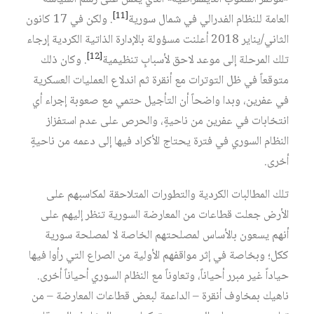
[11]
العامة للنظام الفدرالي في شمال سورية
. ولكن في 17 كانون
الثاني/يناير 2018 أعلنت مسؤولة بالإدارة الذاتية الكردية إرجاء
[12]
تلك المرحلة إلى موعد لاحق لأسبابٍ تنظيمية
. وكان ذلك
متوقعاً في ظل التوترات مع أنقرة ثم اندلاع العمليات العسكرية
في عفرين، وبدا واضحاً أن التأجيل حتمي مع صعوبة إجراء أي
انتخابات في عفرين من ناحيةٍ، والحرص على عدم استفزاز
النظام السوري في فترة يحتاج الأكراد فيها إلى دعمه من ناحيةٍ
أخرى.
تلك المطالبات الكردية والتطورات المتلاحقة لمكاسبهم على
الأرض جعلت قطاعات من المعارضة السورية تنظر إليهم على
أنهم يسعون بالأساس لمصلحتهم الخاصة لا لمصلحة سورية
ككل؛ وبخاصة في إثر مواقفهم الأولية من الصراع التي رأوا فيها
حياداً غير مبرر أحياناً، وتعاوناً مع النظام السوري أحياناً أخرى.
ناهيك بمخاوف أنقرة – الداعمة لبعض قطاعات المعارضة – من