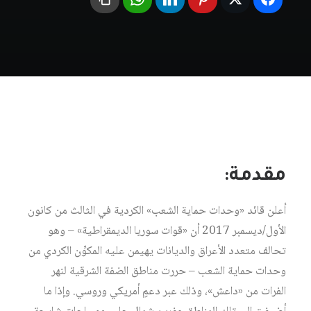
مقدمة:
أعلن قائد «وحدات حماية الشعب» الكردية في الثالث من كانون
الأول/ديسمبر 2017 أن «قوات سوريا الديمقراطية» – وهو
تحالف متعدد الأعراق والديانات يهيمن عليه المكوِّن الكردي من
وحدات حماية الشعب – حررت مناطق الضفة الشرقية لنهر
الفرات من «داعش»، وذلك عبر دعمٍ أمريكي وروسي. وإذا ما