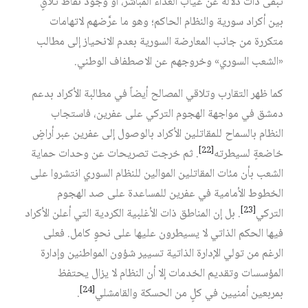
تبقى ذات دلالة عن غياب العداء المباشر، أو وجود نقاط تلاقٍ
بين أكراد سورية والنظام الحاكم؛ وهو ما عرَّضهم لاتهامات
متكررة من جانب المعارضة السورية بعدم الانحياز إلى مطالب
«الشعب السوري» وخروجهم عن الاصطفاف الوطني.
كما ظهر التقارب وتلاقي المصالح أيضاً في مطالبة الأكراد بدعم
دمشق في مواجهة الهجوم التركي على عفرين، فاستجاب
النظام بالسماح للمقاتلين الأكراد بالوصول إلى عفرين عبر أراضٍ
[22]
خاضعةٍ لسيطرته
. ثم خرجت تصريحات عن وحدات حماية
الشعب بأن مئات المقاتلين الموالين للنظام السوري انتشروا على
الخطوط الأمامية في عفرين للمساعدة على صد الهجوم
[23]
التركي
. بل إن المناطق ذات الأغلبية الكردية التي أعلن الأكراد
فيها الحكم الذاتي لا يسيطرون عليها على نحوٍ كامل. فعلى
الرغم من تولي الإدارة الذاتية تسيير شؤون المواطنين وإدارة
المؤسسات وتقديم الخدمات إلا أن النظام لا يزال يحتفظ
[24]
بمربعين أمنيين في كلٍ من الحسكة والقامشلي
.