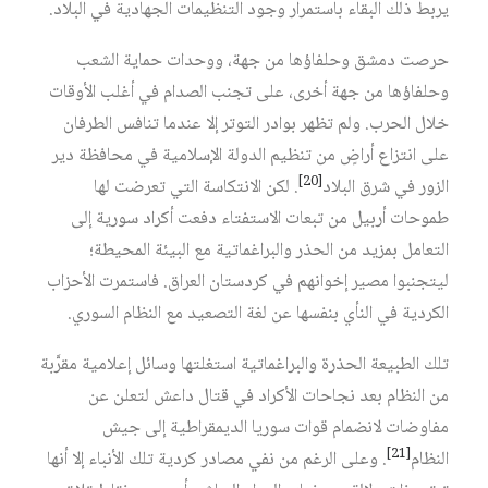
يربط ذلك البقاء باستمرار وجود التنظيمات الجهادية في البلاد.
حرصت دمشق وحلفاؤها من جهة، ووحدات حماية الشعب
وحلفاؤها من جهة أخرى، على تجنب الصدام في أغلب الأوقات
خلال الحرب. ولم تظهر بوادر التوتر إلا عندما تنافس الطرفان
على انتزاع أراضٍ من تنظيم الدولة الإسلامية في محافظة دير
[20]
الزور في شرق البلاد
. لكن الانتكاسة التي تعرضت لها
طموحات أربيل من تبعات الاستفتاء دفعت أكراد سورية إلى
التعامل بمزيد من الحذر والبراغماتية مع البيئة المحيطة؛
ليتجنبوا مصير إخوانهم في كردستان العراق. فاستمرت الأحزاب
الكردية في النأي بنفسها عن لغة التصعيد مع النظام السوري.
تلك الطبيعة الحذرة والبراغماتية استغلتها وسائل إعلامية مقرَّبة
من النظام بعد نجاحات الأكراد في قتال داعش لتعلن عن
مفاوضات لانضمام قوات سوريا الديمقراطية إلى جيش
[21]
النظام
. وعلى الرغم من نفي مصادر كردية تلك الأنباء إلا أنها