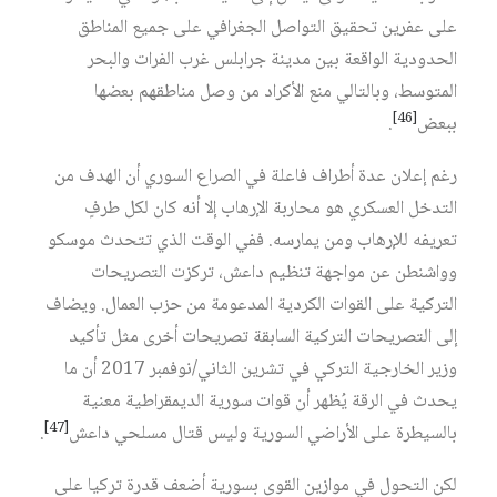
على عفرين تحقيق التواصل الجغرافي على جميع المناطق
الحدودية الواقعة بين مدينة جرابلس غرب الفرات والبحر
المتوسط، وبالتالي منع الأكراد من وصل مناطقهم بعضها
[46]
ببعض
.
رغم إعلان عدة أطراف فاعلة في الصراع السوري أن الهدف من
التدخل العسكري هو محاربة الإرهاب إلا أنه كان لكل طرفٍ
تعريفه للإرهاب ومن يمارسه. ففي الوقت الذي تتحدث موسكو
وواشنطن عن مواجهة تنظيم داعش، تركزت التصريحات
التركية على القوات الكردية المدعومة من حزب العمال. ويضاف
إلى التصريحات التركية السابقة تصريحات أخرى مثل تأكيد
وزير الخارجية التركي في تشرين الثاني/نوفمبر 2017 أن ما
يحدث في الرقة يُظهر أن قوات سورية الديمقراطية معنية
[47]
بالسيطرة على الأراضي السورية وليس قتال مسلحي داعش
.
لكن التحول في موازين القوى بسورية أضعف قدرة تركيا على