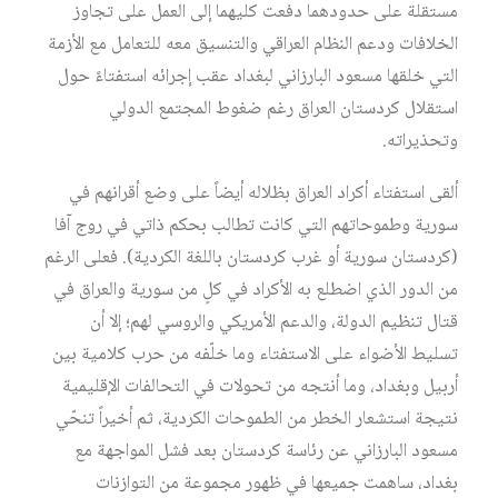
مستقلة على حدودهما دفعت كليهما إلى العمل على تجاوز
الخلافات ودعم النظام العراقي والتنسيق معه للتعامل مع الأزمة
التي خلقها مسعود البارزاني لبغداد عقب إجرائه استفتاءً حول
استقلال كردستان العراق رغم ضغوط المجتمع الدولي
وتحذيراته.
ألقى استفتاء أكراد العراق بظلاله أيضاً على وضع أقرانهم في
سورية وطموحاتهم التي كانت تطالب بحكم ذاتي في روج آفا
(كردستان سورية أو غرب كردستان باللغة الكردية). فعلى الرغم
من الدور الذي اضطلع به الأكراد في كلٍ من سورية والعراق في
قتال تنظيم الدولة، والدعم الأمريكي والروسي لهم؛ إلا أن
تسليط الأضواء على الاستفتاء وما خلّفه من حرب كلامية بين
أربيل وبغداد، وما أنتجه من تحولات في التحالفات الإقليمية
نتيجة استشعار الخطر من الطموحات الكردية، ثم أخيراً تنحّي
مسعود البارزاني عن رئاسة كردستان بعد فشل المواجهة مع
بغداد، ساهمت جميعها في ظهور مجموعة من التوازنات