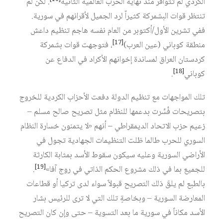
الكردي لم تتوافر منذ نهاية الحرب العالمية الثانية
. لكن لم
تنتظر قوات البشمركة كثيراً لرد الجميل لأقرانهم في سورية.
ففي تشرين الأول/أكتوبر من العام نفسه هاجم تنظيم داعش
[17]
منطقة كوباني (عين العرب)
، فتوجهت قوات بشمركة
كردستان العراق لمساندة إخوانهم الأكراد في الدفاع عن
[18]
كوباني
.
تلك المواجهات مع تنظيم الدولة دفعت الأحزاب الكردية للخروج
بتصريحات فُسِّرت بدعمها للنظام مثل تصريح صالح مسلم –
زعيم حزب الاتحاد الديمقراطي – أنهم «لا يتمنون خسارة النظام
السوري للحرب طالما ظلت التنظيمات الجهادية تجول في
الأراضي السورية وعليه سيكون سقوط الأسد بمثابة الكارثة
[19]
للجميع بما في ذلك مشروع الحكم الذاتي في روج آفا»
.
بالطبع لم يلقَ ذلك التصريح قبولاً سواء لدى تركيا أو قطاعات
المعارضة السورية – وبخاصةٍ تلك التي لا ترى للرئيس بشار
الأسد مكاناً في سورية ما بعد التسوية – حتى وإن كان التصريح