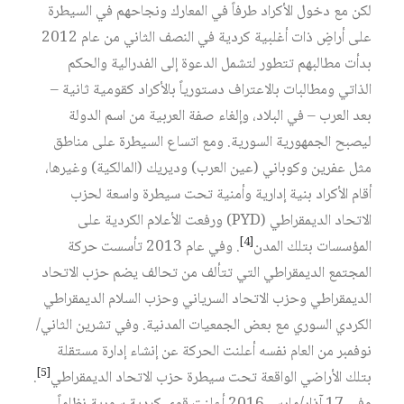
لكن مع دخول الأكراد طرفاً في المعارك ونجاحهم في السيطرة
على أراضٍ ذات أغلبية كردية في النصف الثاني من عام 2012
بدأت مطالبهم تتطور لتشمل الدعوة إلى الفدرالية والحكم
الذاتي ومطالبات بالاعتراف دستورياً بالأكراد كقومية ثانية –
بعد العرب – في البلاد، وإلغاء صفة العربية من اسم الدولة
ليصبح الجمهورية السورية. ومع اتساع السيطرة على مناطق
مثل عفرين وكوباني (عين العرب) وديريك (المالكية) وغيرها،
أقام الأكراد بنية إدارية وأمنية تحت سيطرة واسعة لحزب
الاتحاد الديمقراطي (PYD) ورفعت الأعلام الكردية على
[4]
المؤسسات بتلك المدن
. وفي عام 2013 تأسست حركة
المجتمع الديمقراطي التي تتألف من تحالف يضم حزب الاتحاد
الديمقراطي وحزب الاتحاد السرياني وحزب السلام الديمقراطي
الكردي السوري مع بعض الجمعيات المدنية. وفي تشرين الثاني/
نوفمبر من العام نفسه أعلنت الحركة عن إنشاء إدارة مستقلة
[5]
بتلك الأراضي الواقعة تحت سيطرة حزب الاتحاد الديمقراطي
.