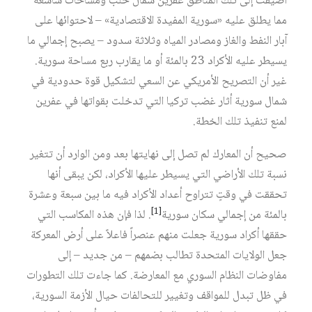
أضيفت إلى تلك المناطق عفرين شمال حلب ومساحات شاسعة
مما يطلق عليه «سورية المفيدة الاقتصادية» – لاحتوائها على
آبار النفط والغاز ومصادر المياه وثلاثة سدود – يصبح إجمالي ما
يسيطر عليه الأكراد 23 بالمئة أو ما يقارب ربع مساحة سورية.
غير أن التصريح الأمريكي عن السعي لتشكيل قوة حدودية في
شمال سورية أثار غضب تركيا التي تدخلت بقواتها في عفرين
لمنع تنفيذ تلك الخطة.
صحيح أن المعارك لم تصل إلى نهايتها بعد ومن الوارد أن تتغير
نسبة تلك الأراضي التي يسيطر عليها الأكراد، لكن يبقى أنها
تحققت في وقتٍ تتراوح أعداد الأكراد فيه ما بين سبعة وعشرة
[1]
بالمئة من إجمالي سكان سورية
. لذا فإن هذه المكاسب التي
حققها أكراد سورية جعلت منهم عنصراً فاعلاً على أرض المعركة
جعل الولايات المتحدة تطالب بضمهم – من جديد – إلى
مفاوضات النظام السوري مع المعارضة. كما جاءت تلك التطورات
في ظل تبدل للمواقف وتغيير للتحالفات حيال الأزمة السورية،