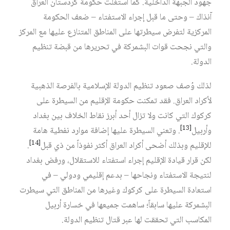
جهود الجبهة الداخلية. كما استغلت حكومة كردستان العراق
آنذاك – وحتى ما قبل إجراء الاستفتاء – ضعف الحكومة
المركزية لتفرض سيطرتها على المناطق المتنازع عليها مع المركز
والتي نجحت قوات البشمركة في تحريرها من قبضة تنظيم
الدولة.
لذلك وُصف صعود تنظيم الدولة الإسلامية بالفرصة الذهبية
لأكراد العراق. فقد تمكنت حكومة الإقليم من السيطرة على
كركوك التي كانت ولا تزال أحد أبرز نقاط الخلاف بين بغداد
[13]
وأربيل
. وتعني السيطرة عليها إضافة موارد نفطية هامة
[14]
للإقليم وبذلك أضحى أكراد العراق أكثر نفوذاً من ذي قبل
.
لكن قرار قيادة الإقليم إجراء استفتاء للاستقلال، ورفض بغداد
لنتيجة الاستفتاء ونجاحها – بدعم إقليمي ودولي – في
استعادة السيطرة على كركوك وغيرها من المناطق التي سيطرت
البشمركة عليها سابقاً؛ ساهمت جميعها في خسارة أربيل
المكاسب التي تحققت لها عبر قتال تنظيم الدولة.