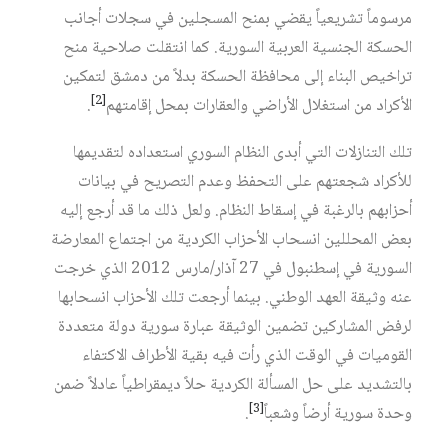
مرسوماً تشريعياً يقضي بمنح المسجلين في سجلات أجانب
الحسكة الجنسية العربية السورية. كما انتقلت صلاحية منح
تراخيص البناء إلى محافظة الحسكة بدلاً من دمشق لتمكين
[2]
الأكراد من استغلال الأراضي والعقارات بمحل إقامتهم
.
تلك التنازلات التي أبدى النظام السوري استعداده لتقديمها
للأكراد شجعتهم على التحفظ وعدم التصريح في بيانات
أحزابهم بالرغبة في إسقاط النظام. ولعل ذلك ما قد أرجع إليه
بعض المحللين انسحاب الأحزاب الكردية من اجتماع المعارضة
السورية في إسطنبول في 27 آذار/مارس 2012 الذي خرجت
عنه وثيقة العهد الوطني. بينما أرجعت تلك الأحزاب انسحابها
لرفض المشاركين تضمين الوثيقة عبارة سورية دولة متعددة
القوميات في الوقت الذي رأت فيه بقية الأطراف الاكتفاء
بالتشديد على حل المسألة الكردية حلاً ديمقراطياً عادلاً ضمن
[3]
وحدة سورية أرضاً وشعباً
.