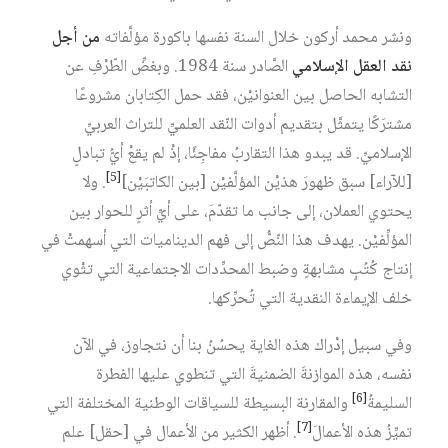
ونشر محمد أركون خلال السنة نفسها باكورة مؤلَّفاته
من أجل
نقد العقل الإسلامي
الصَّادر سنة 1984. وبغضِّ الطّرْفِ عن
التشابه الحاصل بين العنوانيْن، فقد حمل الكِتابان مشروعًا
مشترَكًا يتمثَّل بتقديم أدوات النّقد العلميِّ للتراث العربيِّ
الإسلاميِّ. قد يبدو هذا التقاربُ مفاجِئًا، إذْ لم يقعْ أيُّ تبادلٍ
[5]
[للآراء] سبق ظهورَ هذيْن المؤلَّفيْن [بين الكاتبَيْن]‏
. ولا
يحتوي العملان، إلى جانب ما تقدّمَ، على أيِّ أثرٍ للحوار بين
المؤلِّفيْن. يهدف هذا النّصُّ إلى فهم الديناميات التي أسهمتْ في
إنتاج كُتُبٍ مشابهةٍ وضبط المحدِّدات الاجتماعية التي تثْوي
خلف الإيماءة النقدية التي تُحرِّكها.
وفي سبيل إدْراك هذه الغاية يحسُنُ بنا أن نتجاوز، في الآن
نفسه، هذه الموازنةَ الضمنيةَ التي تنطوي عليها الفطرة
[6]
السليمةُ‏
والمقارنة البسيطة للسياقات الوطنية المختلفة التي
[7]
تميِّزُ هذه الأعمالَ‏
. أظهر الكثير من الأعمال في [حقل] علم