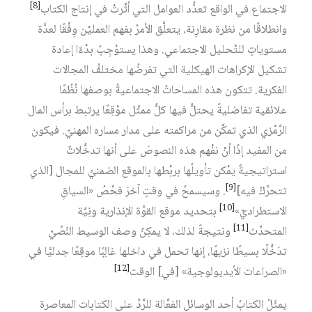
[8]
الاجتماع في الواقع تعدُّد العوامل التي أثَّرتْ في إنتاج الكتاب‏
وانطلاقًا من نظرة مقارِنة، يتعلَّق الأمرُ بفهم العمليْن وِفْقًا لعدَّة
مستوياتٍ للتَّحليل الاجتماعي. وهذا يستوْجِبُ بدْءًا إعادة
تشكيل الإكراهات الهيكلية التي تفرضُها مختلفُ المجالات
الفكرية. تتكون هذه المساحاتُ الاجتماعيةُ بوصفها نُظُمًا
علائقية تفاضليةً يحتلُّ فيها كلُّ ممثِّل موْقِعًا يرتبط برأس المال
الرَّمْزي الذي تمكَّن من مراكمته على مدار مساره المهنيِّ. فيكون
من المفيد إذًا أنْ نفْهم هذه النصوصَ على أنها تدخُّلاتٌ
استراتيجيةٌ يمْكن تأويلُها بربْطها بالموقع الضمنيِّ للمجال [الذي
[9]
تتحرَّكُ فيه]‏
. وسيسمحُ في وقتٍ آخرَ فحْصُ «السياقِ
[10]
الاستطراديِّ»‏
بتحديد موقع القوَّة الإنذارية ونِيَّة
[11]
المتحدِّث‏
ونتيجةً لذلك، لا يمكِنُ وصف الوسيط النّصِّيِّ
تدَخُّلًا بسيطًا نزيهًا، إنها تحمل في داخلها غالِبًا موقِعًا جدليًّا في
[12]
«الصراعات الأيديولوجية» [في] الوقت‏
يمثّلُ الكتابُ أحد الوسائل الفعَّالة للرَّدِّ على الكتابات المعاصرة