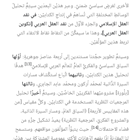
الأخرى لغرضٍ سياسيٍّ ضمنيٍّ. وعبر هذيْن البعدَينِ سيتِمُّ تحليلُ
الوسائطِ المختلفةِ التي تُساهمُ في إنتاجِ الكتابيْن:
في نقد
العقل الإسلامي
والجزء الأوَّل من
نقد العقل العربي [تكوين
العقل العربي]،
وهذا ما سيمكِّنُ من التقاط نقاط الالتقاء التي
تربط هذين المؤلَّفيْن.
وسيتمُّ تطوير حجَّتنا مستندين إلى أربعة عناصرَ جوهريةٍ:
أوَّلها
[13]
السياق السياسيُّ والفكريُّ العامُّ للعالَم العربي الإسلاميِّ‏
هدفًا
لتحليل هذين الكتابيْن، و
ثانيهما
اتِّباع استكْشاف مسارات
السيرة الذَّاتية لمحمّد أركون ومحمّد عابد الجابري، و
ثالثها
[بلْورة] مشروعيْهما الفكرييْن الخاصَّيْن، وسيتمُّ
أخيرًا
تحليل
المرجعيات النّظرية المستخدمة في الكتابيْن. وكلُّ مقياس [من
هذه المقاييس الأربعة] (السياق العامّ، ومسار السيرة الذاتية،
والمشروع الفكريّ، المرجعية النّظرية) يعيدُ تشكيل جزْءٍ من
[14]
فضاء الاحتمالات‏
، حيث يتبوَّأُ المؤلِّفون مواقعهم. وستسمح
لنا المقارنةُ إذًا بفهم الرّهانات الأكثر عمومية المشترَكةِ بين هذيْن