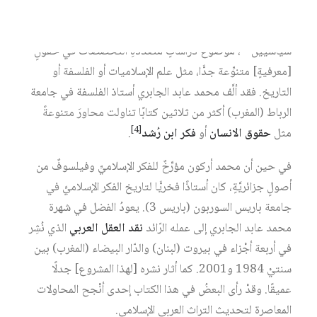
أعمالُهم، رغْبةً حقيقيةً في انتهاك الحدود الفكرية المختلفة. فقد
مثَّلَا، سواءٌ بوصفهما فلاسفةً أو أكاديميين أو فاعلين
[3]
سياسيين‏
، موضوعَ دراساتٍ متعدِّدةِ التخصُّصات في حقولٍ
[معرفيةٍ] متنوِّعة جدًّا، مثل علم الإسلاميات أو الفلسفة أو
التاريخ. فقد ألَّف محمد عابد الجابري أستاذ الفلسفة في جامعة
الرباط (المغرب) أكثر من ثلاثين كتابًا تناولت محاورَ متنوعةً
[4]
مثل
حقوق الانسان
أو
فكر ابن رُشد
.
في حين أن محمد أركون مؤرِّخٌ للفكر الإسلاميِّ وفيلسوفٌ من
أصولٍ جزائريَّةٍ، كان أستاذًا فخريًّا لتاريخ الفكر الإسلاميِّ في
جامعة باريس السوربون (باريس 3). يعودُ الفضل في شهرة
محمد عابد الجابري إلى عمله الرّائد
نقد العقل العربي
الذي نُشِر
في أربعة أجْزاء في بيروت (لبنان) والدّار البيضاء (المغرب) بين
سنتيْ 1984 و2001. كما أثار نشره [لهذا المشروع] جدلًا
عميقًا. وقدْ رأى البعضُ في هذا الكتاب إحدى أنْجح المحاولات
المعاصرة لتحديث التراث العربي الإسلامي.