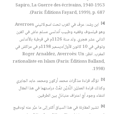
Sapiro, La Guerre des écrivains, 1940-1953
(Paris: Éditions Fayard, 1999), p. 687.
[4]
ابن رشد: عرِفَ في الغرب تحت اسم لاتيني Averroes
وهو فيلسوف وفقيه وطبيب أندلسي مسلم عاش في القرن
الثاني عشر هجري. ولد سنة 1126م في قرطبة بالأندلس
وتوفي في 10 كانون الأول/ديسمبر 1198م في مراكش في
المغرب. انظر: Roger Arnaldez, Averroès: Un
rationaliste en Islam (Paris: Éditions Balland,
1998).
[5]
تؤكِّد قراءة مذكّرات محمد أركون ومحمد عابد الجابري
وكذلك قراءة العمليْن اللَّذيْن تمَّتْ دراستهما في هذا المقال
انتفاء وجود أيِّ اعتراف متبادَلٍ بين الطرفين.
[6]
تشير المقارنة في هذا السياق أكثر إلى ما عبَّر عنه لودفيج