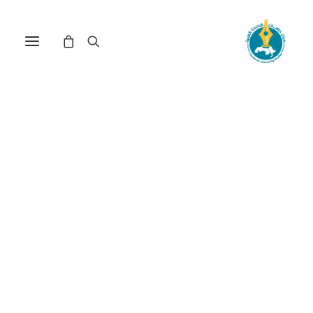
في
دراسات
•
9 يناير، 2026
عدد الزيارات:
735
اللقاء غير الوارد بين محمد
عابد الجابري ومحمد
أركون: تحليل مقارن لإنتاج
الكتب الفلسفية
الإسلامية المعاصرة
الكاتب:
محمد أمين براهيمي، ترجمة: عز الدين كبسي