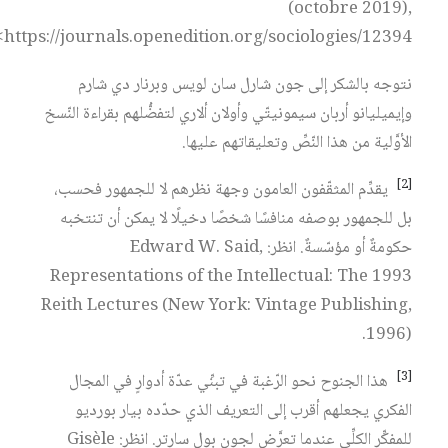
(octobre 2019),
<https://journals.openedition.org/sociologies/12394>.
نتوجه بالشكر إلى جون شارل سان لويس وبرنار دي شارم
وإيميليانو أربان سيمونيتّي وأولان ألاري لتفضُّلهم بقراءة النّسخ
الأوَّلية من هذا النّصِّ وتعليقاتهم عليها.
[2]
يقدِّم المثقّفون العامون وجهة نظرهم لا للجمهور فحسب،
بل للجمهور بوصفه منافسًا شخصًا دخيلًا لا يمكن أن تنتخبه
حكومةٌ أو مؤسّسةٌ. انظر: Edward W. Said,
Representations of the Intellectual: The 1993
Reith Lectures (New York: Vintage Publishing,
1996).
[3]
هذا الجنوح نحو الرّغبة في تبنِّي عدّة أدوارٍ في المجال
الفكري يجعلهم أقرب إلى التعريف الذي حدّده بيار بورديو
للمفكِّر الكلِّي عندما تعرَّض لجون بول سارتر. انظر: Gisèle