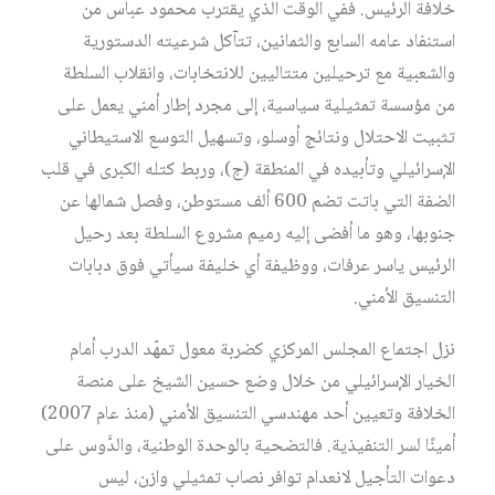
خلافة الرئيس. ففي الوقت الذي يقترب محمود عباس من
استنفاد عامه السابع والثمانين، تتآكل شرعيته الدستورية
والشعبية مع ترحيلين متتاليين للانتخابات، وانقلاب السلطة
من مؤسسة تمثيلية سياسية، إلى مجرد إطار أمني يعمل على
تثبيت الاحتلال ونتائج أوسلو، وتسهيل التوسع الاستيطاني
الإسرائيلي وتأبيده في المنطقة (ج)، وربط كتله الكبرى في قلب
الضفة التي باتت تضم 600 ألف مستوطن، وفصل شمالها عن
جنوبها، وهو ما أفضى إليه رميم مشروع السلطة بعد رحيل
الرئيس ياسر عرفات، ووظيفة أي خليفة سيأتي فوق دبابات
التنسيق الأمني.
نزل اجتماع المجلس المركزي كضربة معول تمهّد الدرب أمام
الخيار الإسرائيلي من خلال وضع حسين الشيخ على منصة
الخلافة وتعيين أحد مهندسي التنسيق الأمني (منذ عام 2007)
أمينًا لسر التنفيذية. فالتضحية بالوحدة الوطنية، والدَّوس على
دعوات التأجيل لانعدام توافر نصاب تمثيلي وازن، ليس