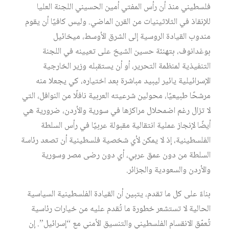
فلسطيني منذ أن رأس المفتي أمين الحسيني اللجنة العليا
للإنقاذ في الثلاثينيات من القرن الماضي. وليس كافيًا أن يقوم
مندوب القيادة الروسية إلى الشرق الأوسط، ميخائيل
بوغدانوف، بتهنئة حسين الشيخ على تعيينه في اللجنة
التنفيذية لمنظمة التحرير، أو أن يستقبله وزير الخارجية
الإسرائيلية يائير ليبيد مباشرة بعد اختياره، كي يجعلا منه
مرشحًا طبيعيًا، محولين شرعيته العربية نافلًا من النوافل، التي
لا تزال رغم اضمحلال مراكزها في سورية والأردن، ضرورية هي
أيضًا لإنجاز عملية انتقالية مقبولة عربيًا في رأس السلطة
الفلسطينية، إذ لا يمكن لأي شخصية فلسطينية أن تصعد رئاسة
السلطة من دون عمق عربي، أي دون رضى مصر وسورية
والأردن والسعودية والجزائر.
بناءً على كل ما تقدم، يتبين أن القيادة الفلسطينية السياسية
الحالية لا تستشعر خطورة ما تُقدم عليه من خيارات رئاسية
تُعمّق الانقسام الفلسطيني والتنسيق الأمني مع “إسرائيل”. إن