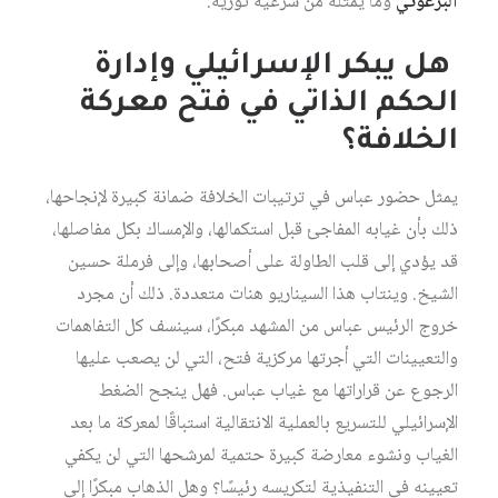
البرغوثي
وما يمثله من شرعية ثورية.
هل يبكر الإسرائيلي وإدارة
الحكم الذاتي في فتح معركة
الخلافة؟
يمثل حضور عباس في ترتيبات الخلافة ضمانة كبيرة لإنجاحها،
ذلك بأن غيابه المفاجئ قبل استكمالها، والإمساك بكل مفاصلها،
قد يؤدي إلى قلب الطاولة على أصحابها، وإلى فرملة حسين
الشيخ. وينتاب هذا السيناريو هنات متعددة. ذلك أن مجرد
خروج الرئيس عباس من المشهد مبكرًا، سينسف كل التفاهمات
والتعيينات التي أجرتها مركزية فتح، التي لن يصعب عليها
الرجوع عن قراراتها مع غياب عباس. فهل ينجح الضغط
الإسرائيلي للتسريع بالعملية الانتقالية استباقًا لمعركة ما بعد
الغياب ونشوء معارضة كبيرة حتمية لمرشحها التي لن يكفي
تعيينه في التنفيذية لتكريسه رئيسًا؟ وهل الذهاب مبكرًا إلى