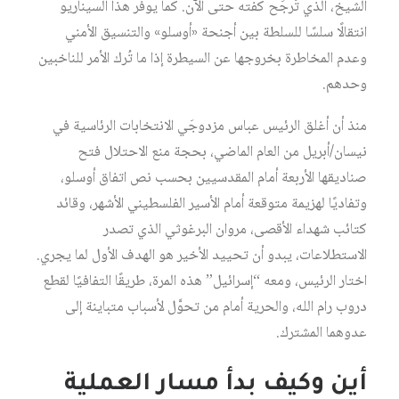
الشيخ، الذي تَرجَح كفته حتى الآن. كما يوفر هذا السيناريو
انتقالًا سلسًا للسلطة بين أجنحة «أوسلو» والتنسيق الأمني
وعدم المخاطرة بخروجها عن السيطرة إذا ما تُرك الأمر للناخبين
وحدهم.
منذ أن أغلق الرئيس عباس مزدوجَي الانتخابات الرئاسية في
نيسان/أبريل من العام الماضي، بحجة منع الاحتلال فتح
صناديقها الأربعة أمام المقدسيين بحسب نص اتفاق أوسلو،
وتفاديًا لهزيمة متوقعة أمام الأسير الفلسطيني الأشهر، وقائد
كتائب شهداء الأقصى، مروان البرغوثي الذي تصدر
الاستطلاعات، يبدو أن تحييد الأخير هو الهدف الأول لما يجري.
اختار الرئيس، ومعه “إسرائيل” هذه المرة، طريقًا التفافيًا لقطع
دروب رام الله، والحرية أمام من تحوَّل لأسباب متباينة إلى
عدوهما المشترك.
أين وكيف بدأ مسار العملية