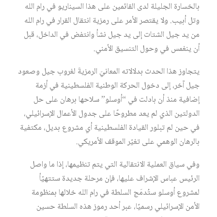
بالخسارة الجليلة لدى القائمين على هذا السيناريو في رام الله
وتل أبيب. ولا يقتصر الأمر على رمزية انتقال القرار في رام الله
من يد جيل الشتات إلى يد جيل نشأ وانتفض في الداخل، قبل
أن ينغمس في وحول التنسيق الأمني.
يتجاوز هذا الحدث بدلالاته المعانيَ الرمزيةَ لغروب جيل وصعود
جيل آخر، إلى دخول الحركة الوطنية الفلسطينية في أزمة
إضافية منذ أن بادلت في “أوسلو” سلاحها برهان على حل
الدولتين الذي لم يعد مطروحًا على جدول الأعمال الإسرائيلي،
في حين لم تبلور القيادة الفلسطينية أي مشروع بديل، مكتفية
بالرهان الوهمي على تغيّر الموقف الأمريكي.
وفي سياق العملية الانتقالية التي يتم تنظيمها، إذا ما واصل
الرئيس عباس الإشراف عليها، فإن مرحلة جديدة ستتهيّأ
لمشروع أوسلو ستُدمَج السلطة في رام الله خلالها بمنظومة
الأمن الإسرائيلي رسميًا، عبر أحد رموز هذه السلطة حسين