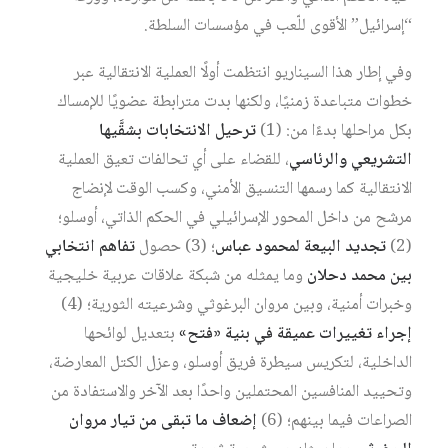
“إسرائيل” الأقوى للّعب في مؤسسات السلطة.
وفي إطار هذا السيناريو انتظمت أولًا العملية الانتقالية عبر
خطوات متباعدة زمنيًا، ولكنها بدت مترابطة عضويًا للإمساك
بكل مراحلها بدءًا من: (1)
ترحيل الانتخابات بشقَّيها
التشريعي والرئاسي
، للقضاء على أي تحالفات تعيق العملية
الانتقالية كما رسمها التنسيق الأمني، وكسب الوقت لإنضاج
مرشح من داخل المحور الإسرائيلي في الحكم الذاتي، أوسلو؛
(2)
تجديد البيعة لمحمود عباس
؛ (3) حصول
تفاهم انتخابي
بين محمد دحلان
وما يمثله من شبكة علاقات عربية خليجية
وخبرات أمنية، وبين مروان البرغوثي وشرعيته الثورية؛ (4)
إجراء
تغييرات عميقة في بنية «فتح»
بتعديل لوائحها
الداخلية، لتكريس سيطرة فريق أوسلو، وعزل الكتل المعارضة،
وتحييد المنافسين المحتملين واحدًا بعد الآخر والاستفادة من
الصراعات فيما بينهم؛ (6)
إضعاف ما تبقى من تيار مروان