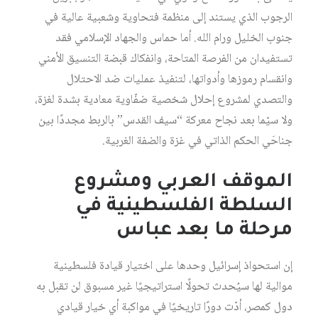
الرجوب الذي يستند إلى منظمة فتحاوية وشعبية عالية في
جنوب الخليل ورام الله. أما حماس والجهاد الإسلامي فقد
تستفيدان من الفرصة المتاحة، وانفكاك قبضة التنسيق الأمني
وانقسام رموزها وأدواتها، لتنفيذ عمليات ضد الاحتلال
والتصدي لمشروع إحلال شخصية ضفّاوية معادية بشدة لغزة،
ولا سيّما بعد نجاح معركة “سيف القدس” بالربط مجددًا بين
جناحَي الحكم الذاتي في غزة والضفة الغربية.
الموقف العربي ومشروع
السلطة الفلسطينية في
مرحلة ما بعد عباس
إن استحواذ إسرائيل وحدها على اختيار قيادة فلسطينية
موالية لها سيُحدث تحولًا استراتيجيًا غير مسبوق لن تقبل به
دول كمصر، أدّت دورًا تاريخيًا في مواكبة أي خيار قيادي