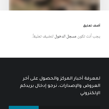
أضف تعليق
يجب أنت تكون
مسجل الدخول
لتضيف تعليقاً.
9 نوفمبر، 2024
الحرب البرية الإسرائيلية على لبنان:
أهدافها ومساراتها
كتبه مركز دراسات الوحدة العربية
لمعرفة أخبار المركز والحصول على آخر
العروض والإصدارات، نرجو إدخال بريدكم
الإلكتروني