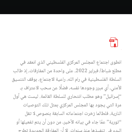
انطوى اجتماع المجلس المركزي الفلسطيني الذي انعقد في
مطلع شباط/ فبراير 2022، على واحدة من المفارقات، إذ طالب
السلطة الفلسطينية في رام الله، راعية الاجتماع، بوقف التنسيق
الأمني، أي مبرر وجودها نفسه، فضلًا عن سحب الاعتراف بـ
“إسرائيل” وهو مطلب انتحاري للسلطة القائمة. ليست هي أول
مرة التي يجود بها المجلس المركزي بمثل تلك التوصيات
النارية، فلطالما زخرت اجتماعاته السابقة بنصوص لا تقل
“ثورية” عمّا جاء في بيانه الأخير، من دون أن يتم تفعيلها أو
البدء في تنفيذها منذ سنوات. إلا أن المفارقة الجديدة تطرح