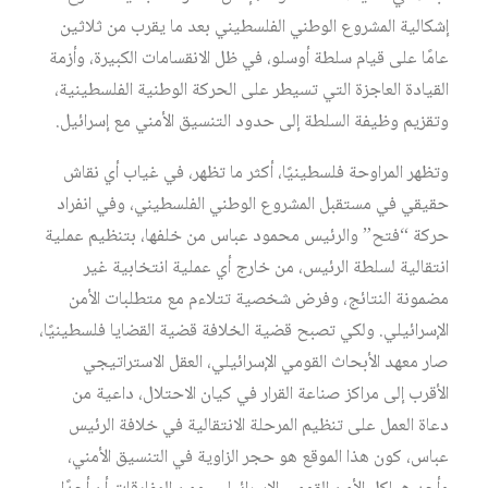
إشكالية المشروع الوطني الفلسطيني بعد ما يقرب من ثلاثين
عامًا على قيام سلطة أوسلو، في ظل الانقسامات الكبيرة، وأزمة
القيادة العاجزة التي تسيطر على الحركة الوطنية الفلسطينية،
وتقزيم وظيفة السلطة إلى حدود التنسيق الأمني مع إسرائيل.
وتظهر المراوحة فلسطينيًا، أكثر ما تظهر، في غياب أي نقاش
حقيقي في مستقبل المشروع الوطني الفلسطيني، وفي انفراد
حركة “فتح” والرئيس محمود عباس من خلفها، بتنظيم عملية
انتقالية لسلطة الرئيس، من خارج أي عملية انتخابية غير
مضمونة النتائج، وفرض شخصية تتلاءم مع متطلبات الأمن
الإسرائيلي. ولكي تصبح قضية الخلافة قضية القضايا فلسطينيًا،
صار معهد الأبحاث القومي الإسرائيلي، العقل الاستراتيجي
الأقرب إلى مراكز صناعة القرار في كيان الاحتلال، داعية من
دعاة العمل على تنظيم المرحلة الانتقالية في خلافة الرئيس
عباس، كون هذا الموقع هو حجر الزاوية في التنسيق الأمني،