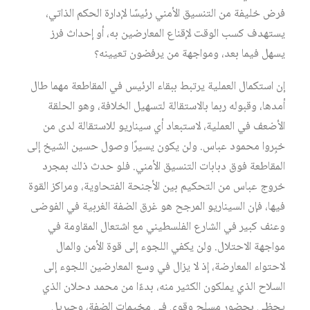
فرض خليفة من التنسيق الأمني رئيسًا لإدارة الحكم الذاتي،
يستهدف كسب الوقت لإقناع المعارضين به، أو إحداث فرز
يسهل فيما بعد، ومواجهة من يرفضون تعيينه؟
إن استكمال العملية يرتبط ببقاء الرئيس في المقاطعة مهما طال
أمدها، وقبوله ربما بالاستقالة لتسهيل الخلافة، وهو الحلقة
الأضعف في العملية، لاستبعاد أي سيناريو للاستقالة لدى من
خبِروا محمود عباس. ولن يكون يسيرًا وصول حسين الشيخ إلى
المقاطعة فوق دبابات التنسيق الأمني. فلو حدث ذلك بمجرد
خروج عباس من التحكيم بين الأجنحة الفتحاوية، ومراكز القوة
فيها، فإن السيناريو المرجح هو غرق الضفة الغربية في الفوضى
وعنف كبير في الشارع الفلسطيني مع اشتعال المقاومة في
مواجهة الاحتلال. ولن يكفي اللجوء إلى قوة الأمن والمال
لاحتواء المعارضة، إذ لا يزال في وسع المعارضين اللجوء إلى
السلاح الذي يملكون الكثير منه، بدءًا من محمد دحلان الذي
يحظى بحضور مسلح وقوي في مخيمات الضفة، وجبريل