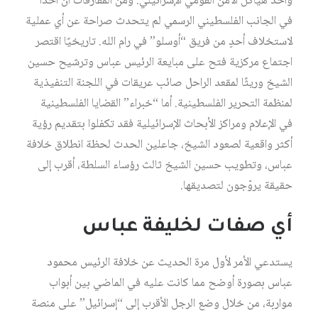
وأحد هياكل الأمن القومي الإسرائيلي. ومن المفارقات أن أحدًا
في الجانب الفلسطيني الرسمي لم يتحدث صراحة عن أي عملية
لاستخلاف أحدٍ من فريق “أوسلو” في رام الله. تاريخيًا اقتصر
اجتماع مركزية فتح على مبايعة الرئيس عباس وترشيح حسين
الشيخ وريثًا لمقعد الراحل صائب عريقات في اللجنة التنفيذية
لمنظمة التحرير الفلسطينية. أما “خبراء” القضايا الفلسطينية
في الإعلام ومراكز الأبحاث الإسرائيلية فقد تكفلوا بتقديم رؤية
أكثر واقعية لصعود الشيخ، جاعلين الحدث لحظة انطلاق خلافة
عباس، وتطويب حسين الشيخ ثالث رؤساء السلطة، أقرب إلى
حقيقة يروّجون لتصديقها.
أي صفات لخليفة عباس
يستدعي الأمر لأول مرة الحديث عن خلافة الرئيس محمود
عباس بصورة أوضح مما كانت عليه في الماضي بين أبواب
مواربة، من خلال وضع الرجل الأقرب إلى “إسرائيل” على منصة