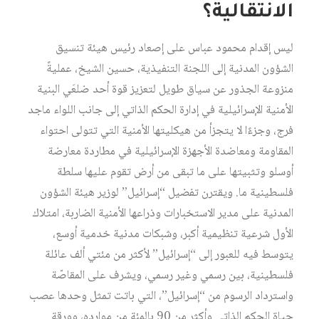
الانتقالية؟
ليس إقدام محمود عباس على إصعاد رئيس هيئة تنسيق
الشؤون المدنية إلى اللجنة التنفيذية، حسين الشيخ، عمليةً
منزوعة الجذور عن سياق طويل لتعزيز قوة أحد ضلعَي البنية
الأمنية الإسرائيلية في إدارة الحكم الذاتي إلى جانب اللواء ماجد
فرج، وجزءًا لا يتجزأ من هيكليتها الأمنية التي تتولى احتواء
المقاومة ومعاضدة الأجهزة الإسرائيلية في مطاردة معارضة
أوسلو وتثبيتها على ما تبقى من أرض تقوم عليها سلطة
فلسطينية ما. ويقترن تفضيل “إسرائيل” لوزير هيئة الشؤون
المدنية على مدير الاستخبارات وذراعها الأمنية الضاربة، امتلاك
الأول شرعية تنظيمية أكبر، وشبكات مدنية خدمية أوسع،
يتوسط فيه للعبور إلى “إسرائيل” لأكثر من مئتي ألف عائلة
فلسطينية، بين رسمي وغير رسمي، ويشرف على المقاصّة
واسترداد الرسوم من “إسرائيل”، التي باتت تمثل وحدها عصب
حياة الحكم الذاتي وأكثر من 90 بالمئة من موارده، وورقة