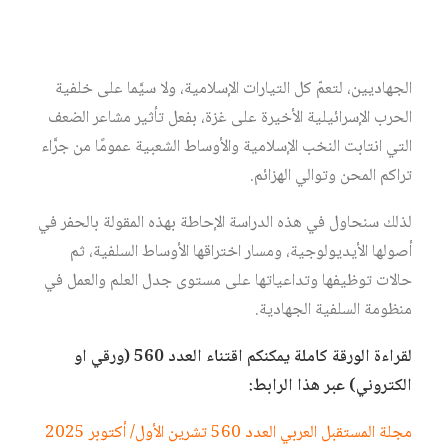
ورغم كون المقولة مجرد بدعة مستحدثة، لم يقل بها أحد من
أهل العلم ولم ترد في أي من المباحث الفقهية وليست قاعدة
أصولية، فهي ازدهرت وازدادت انتشارًا، حتى خارج صفوف
الجهاديين، لتعمّ كل التيارات الإسلامية، ولا سيَّما على خلفية
الحرب الإسرائيلية الأخيرة على غزة، بفعل تأثير مشاعر الضعف
التي انتابت النخب الإسلامية والأوساط الشعبية عمومًا من جرَّاء
تراكم المحن وتوالي الهزائم.
لذلك سنحاول في هذه الدراسة الإحاطة بهذه المقولة بالحفر في
أصولها الأيديولوجية، ومسار اختراقها الأوساط السلفية، ثم
حالات توظيفها وتداعياتها على مستوى جدل العلم والعمل في
منظومة السلفية الجهادية.
لقراءة الورقة كاملة يمكنكم اقتناء العدد 560 (ورقي او
الكتروني) عبر هذا الرابط:
مجلة المستقبل العربي العدد 560 تشرين الأول/ أكتوبر 2025