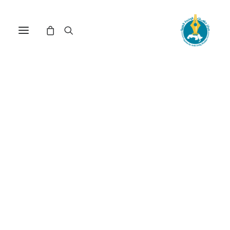
في
دراسات
•
19 ديسمبر، 2025
عدد الزيارات:
353
«لا يفتي قاعد لمجاهد»...
جدل العلم والعمل في
منظومة السلفية
الجهادية
الكاتب:
محمد بوشيخي
DOI:
https://doi.org/10.65506/231211