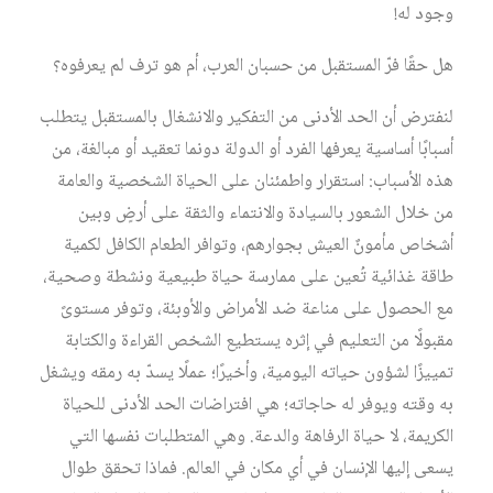
وجود له!
هل حقًا فرّ المستقبل من حسبان العرب، أم هو ترف لم يعرفوه؟
لنفترض أن الحد الأدنى من التفكير والانشغال بالمستقبل يتطلب
أسبابًا أساسية يعرفها الفرد أو الدولة دونما تعقيد أو مبالغة، من
هذه الأسباب: استقرار واطمئنان على الحياة الشخصية والعامة
من خلال الشعور بالسيادة والانتماء والثقة على أرضٍ وبين
أشخاص مأمونٌ العيش بجوارهم، وتوافر الطعام الكافل لكمية
طاقة غذائية تُعين على ممارسة حياة طبيعية ونشطة وصحية،
مع الحصول على مناعة ضد الأمراض والأوبئة، وتوفر مستوىً
مقبولًا من التعليم في إثره يستطيع الشخص القراءة والكتابة
تمييزًا لشؤون حياته اليومية، وأخيرًا؛ عملًا يسدّ به رمقه ويشغل
به وقته ويوفر له حاجاته؛ هي افتراضات الحد الأدنى للحياة
الكريمة، لا حياة الرفاهة والدعة. وهي المتطلبات نفسها التي
يسعى إليها الإنسان في أي مكان في العالم. فماذا تحقق طوال