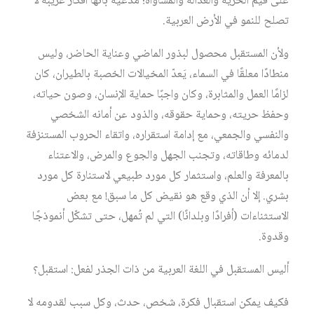
على قيم الحرية والعدالة والمساواة؛ مدعيةً بأنها أفكار غريبة لا
تصلح للنمو في الأرض العربية.
ولأن المستقبل محصول لبذور الماضي وعناية الحاضر، وليس
منطادًا معلقًا في السماء، يَعدّ المخيالات الخصبة بالطيران، كان
لزامًا العمل والمثابرة، وكان واجبًا حماية الإنسان، وصون حياته،
وحفظ حريته، وحماية حقوقه، والذود عن أمانه الشخصي
والنفسي والجمعي، مع إدامة استقراره، واتقاء الحروب المستنزفة
لدمائه وطاقاته، وتجنب الجهل والجوع والمرض، والاعتناء
بالمعرفة والعلم، واستثمار كل مورد طبيعي لاستنارة كل مورد
بشري. إلا أن الذي وقع هو نقيض كل ما سبق! مع بعض
الاستثناءات (أفرادًا وبلدانًا) التي لم تُمهل، حتى تشكّل أنموذجًا
وقدوة.
أليس المستقبل في اللغة العربية من ذات الجذر لفعل: استقبل؟
فكيف يمكن استقبال فكرة، شخص، حدث، وكل سبب لقدومه لا