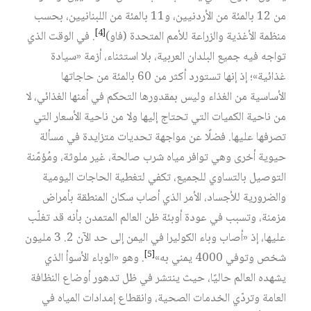
من 12 بالمئة من الأردنيين، و11 بالمئة من اللبنانيين، بحسب
[4]
منظمة الأغذية والزراعة للأمم المتحدة (فاو)
. في الوقت الذي
تواجه فيه جميع البلدان العربية، بلا استثناء، أزمة «سيادة
غذائية»؛ إذ إنها تستورد أكثر من 60 بالمئة من حاجاتها
الأساسية من الغذاء وليس بمقدورها التحكم في أمنها الغذائي، لا
من ناحية الكميات التي تحتاج إليها ولا من ناحية الأسعار التي
تصرفها عليها. فضلًا عن مواجهة تحديات متزايدة في مسألة
حيوية أخرى وهي توافر مياه شرب صالحة، غير ملوثة، ومُؤمّنة
التوصيل بالتساوي للجميع، تكفي لتغطية الحاجات اليومية
والضرورية للأجساد، الأمر الذي أصاب سكان المنطقة بأمراض
مزمنة، وتسبب في عودة أوبئة ظن العالم المتمدن بأنه قد تغلّب
عليها، إذ «أصاب وباء الكوليرا في اليمن إلى حد الآن 2. 3 مليون
[5]
شخص وتوفي 4000 يمني به»
. وهو «الوباء الأسوأ الذي
يشهده العالم حاليًا، حيث ينتشر في ظل تدهور أوضاع النظافة
العامة وتردّي الخدمات الصحية، وانقطاع إمدادات المياه في