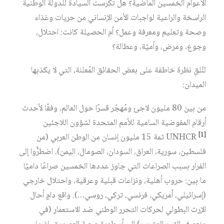
الأعوام الخمسين الماضية؟ هل تكرست السيادة للدولة الوطنية
الراسخة والراعية لواجبات الأمن الإنساني من حريات وغذاء
وصحة وتعليم ومعرفة وعمل؟ أم الحصيلة كانت: احتلال،
وجوع، ومرض، وأميّة، وعطالة؟
لنُلقِ نظرة خاطفة على بعض الحقائق المُعلنة، التي لا يكذبها
الميدان:
من بين 80 مليون لاجئ ومُهجّر قسرًا حول العالم، وفقًا لأحدث
أرقام المفوضية السامية للأمم المتحدة لشؤون اللاجئين
[1]
UNHCR
ثمة 15 مليون إنسان من الوطن العربي (من
فلسطين، سورية، العراق، السودان، الصومال، اليمن)، اضطرُّوا إلى
الفرار بسبب الصراعات التي جاوز عددها الخمسين صراعًا داميًا
ما بين: حروب أهلية، ونزاعات قبلية وعرقية، واحتلال خارجي
(إسرائيلي، أمريكي، فرنسي، تركي، روسي…). واقع دامٍ أحال
الإرث البطولي لحركات التحرر الوطني ضد الاستعمار (في