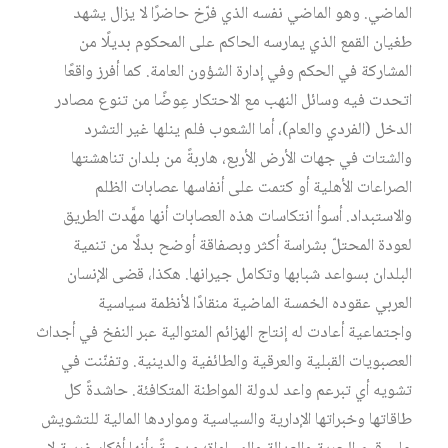
الماضي. وهو الماضي نفسه الذي فرّخ حاضرًا لا يزال يشهد
طغيان القمع الذي يمارسه الحاكم على المحكوم بديلًا من
المشاركة في الحكم وفي إدارة الشؤون العامة. كما أفرز واقعًا
اتحدت فيه وسائل النهب مع الاحتكار عِوضًا من تنوع مصادر
الدخل (الفردي والعام)، أما الشعوب فلم ينلها غير التشرد
والشتات في جهات الأرض الأربع، هاربةً من بلدان تناهشتها
الصراعات الأهلية أو كتمت على أنفاسها عصابات الظلم
والاستبداد. أسوأ انتكاسات هذه العصابات أنها مهَّدت الطريق
لعودة المحتلّ بشراسة أكثر وبصفاقة أوضح بدلًا من تنمية
البلدان بسواعد شبابها وتكامل جيرانها. هكذا، قضى الإنسان
العربي عقوده الخمسة الماضية منقادًا لأنظمة سياسية
واجتماعية أعادت له إنتاج الهزائم المتوالية عبر النفخ في أجداث
العصبويات القبلية والعرقية والطائفية والدينية. وتفنّنت في
تشويه أي تبرعم واعد لدولة المواطنة المتكافئة. حاشدةً كل
طاقاتها وخبراتها الإدارية والسياسية ومواردها المالية للتشويش