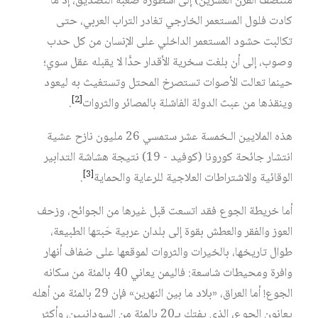
منتصف القرن العشرين) إلى أسطورة صعبة التصديق، إذ ما
كادت فلول المستعمر الخارجي تغادر التراب العربي، حتى
تكالبت حشود المستعمر الداخلي على الإنسان من كل حدب
وصوب، إلى أن بلغت سخرية الأقدار حدًّا لا يقبله عقل سوي؛
حينما تعالت الأصوات تستصرخ المحتل وتستغيث به ليعود
[2]
وينقذها من عبث الدولة الفاشلة بالمصائر والثروات
.
هذه الملايين الـخمسة عشر ستمسي 26 مليون نازح عشية
انتشار جائحة كورونا (كوفيد - 19) نتيجة هشاشة التدابير
[3]
الوقائية والاشتراطات العلاجية للرعاية والحماية
.
أما خريطة الجوع فقد اتسعت قبل غيرها من الجوائح، وزحف
العوز والفقر والعطش بقوة إلى بلدان عربية حَبتها الطبيعة،
طوال تاريخها، بالخيرات والثروات لموقعها على ضفاف أنهار
وافرة ومحيطات شاسعة: فاليمن يعاني 40 بالمئة من سكانه
الجوع! أما العراق، «بلاد ما بين النهرين» فإن 29 بالمئة من أهله
يعانون الجوع، الذي يفتك بـ20 بالمئة من السودانيين، وأكثر