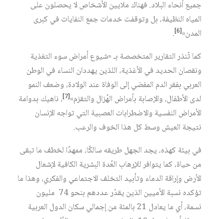
جميع أنحاء البلاد. فهناك ملايين الأشخاص لا يحصلون على
المياه النظيفة، بل وتوقفت خدمات جمع النفايات في كبرى
[6]
المدن»
.
كما تُنذر التقارير المتخصصة بـ «شيوع أمراض سوء التغذية
ونقصان الحديد في الأغذية، اللذين يهددان النساء في الوطن
العربي بفقر الدم المفضي إلى الوفاة عند الولادة، وضعف النمو
[7]
لدى الأطفال، والإصابة بأمراض الهُزال والتقزم»
، ناهيك بدوامة
الأمراض النفسية والاضطرابات العصبية التي تواجه الإنسان
نتيجة العيش وسط كل هذا الخوف والرعب.
في بيئة كهذه، يجد الجهل طريقه سالكًا، ممهدًا لخطف ما تبقى
من حياة، كما يتوافر للإرهاب العُدة البشرية الكافية لإشعال
الأرض وإراقة الدماء وتأبيد التخلف الاجتماعي والفكري، وهذا ما
تؤكده نسبة الأميين الذين يقدّر عددهم بنحو 74 مليون
نسمة، أي ما يعادل 21 بالمئة من إجمالي سكان الدول العربية