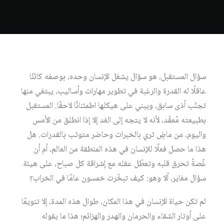
سؤال المستقبل، هو سؤال يشغل الإنسان وحده، بوصفه كائنًا
عاقلًا له القدرة والرغبة في تطوير مهارات وأساليب، يبتغي منها
تجنّب أذى سابق، ويبني على هيكلها اطمئنانًا لاحقًا. المستقبل
بطبيعته مُعقّد، لأنه لا يتجه إلى الغد إلا إذا انطلق من الأمس
واليوم، من ماضٍ ثري بالخبرات وحاضر متوثب بالقدرات. هل
هذا ما حصل فعلًا للإنسان في هذه المنطقة من العالم، أم أن
غُصةً تحرق قلبه وتعطّل عقله مع إشراقة كل صباح، على هيئة
سؤال مغاير، ألا وهو: كيف تبخّرت خمسون عامًا في الخراب؟
لم تكن حياة الإنسان في هذا المكان، طوال هذه المدة، إلا تنويعًا
على أوتار الشقاء والحرمان والهدر والهزائم؛ هذا ما يقوله