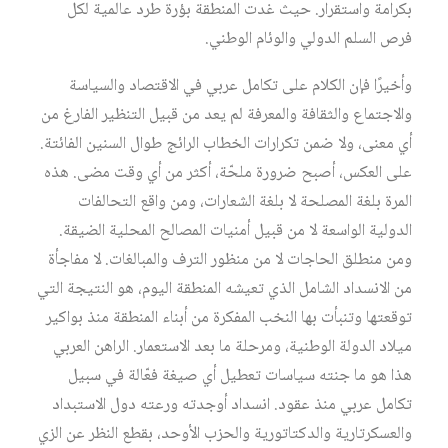
بكرامة واستقرار. حيث غدت المنطقة بؤرة طرد عالمية لكل
فرص السلم الدولي والوئام الوطني.
وأخيرًا فإن الكلام على تكامل عربي في الاقتصاد والسياسة
والاجتماع والثقافة والمعرفة لم يعد من قبيل التنظير الفارغ من
أي معنى، ولا ضمن تكرارات الخطاب الرائج طوال السنين الفائتة.
على العكس، أصبح ضرورة ملحّة، أكثر من أي وقت مضى. هذه
المرة بلغة المصلحة لا بلغة الشعارات، ومن واقع التحالفات
الدولية الواسعة لا من قبيل أمنيات المصالح المحلية الضيقة.
ومن منطلق الحاجات لا من منظور الترف والمبالغات. لا مفاجأة
من الانسداد الشامل الذي تعيشه المنطقة اليوم، هو النتيجة التي
توقعتها وتنبأت بها النخب المفكرة من أبناء المنطقة منذ بواكير
ميلاد الدولة الوطنية، ومرحلة ما بعد الاستعمار. الراهن العربي
هذا هو ما جنته سياسات تعطيل أي صيغة فعّالة في سبيل
تكامل عربي منذ عقود. انسداد أوجدته ورعته دول الاستبداد
والعسكرتارية والدكتاتورية والحزب الأوحد، بقطع النظر عن الزي