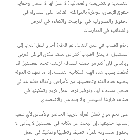
التنفيذية والتشريعية والقضائية) لا عمل لها إلا ضمان وحماية
حقوق الإنسان، مؤطرةً بالمواطنة، القائمة على المساواة في
الحقوق والمسؤولية في الواجبات والكفاءة في الفرص
والشفافية في الممارسات.
وضع الشباب في عين العناية، هو قاطرة أخرى لنقل العرب إلى
المستقبل، إذ يمثل الشباب أكثر من نصف سكان الوطن العربي.
وبالتالي فإن أكثر من نصف المسافة الزمنية تجاه المستقبل قد
قُطعت بسبب هذه الهِبة السكانية النفيسة، إذا ما تعهدت الدولة
بتعليم هذه الفئة وتحصينها من الأمراض، وكفالة نظام غذائي
صحي مستدام لها، وتوفير فرص عمل كريم وتمكينها في
صناعة قرارها السياسي والاجتماعي والاقتصادي.
على نحوٍ موازٍ؛ تُمثّل المرأة العربية الحاضن والأساس لأي تنمية
إنسانية حقيقية. إن البحث عن مكانة في المستقبل لا يتأتى إلا
بحقوق متساوية للمرأة؛ تعليمًا وتطبيبًا وتمكينًا في العمل