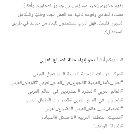
يفهم جذوره، يُحّيد مساؤه، يبني جسورًا لتجاوزه، وأفكارًا
مضادة لتفادي وقوعه ثانية، مع العمل الجاد وطنيًا والتكامل
الصبور إقليميًا. فهل العرب مستعدون للبدء من جديد في طريق
المستقبل؟.
قد يهمكم أيضاً
نحو إنهاء حالة الضياع العربي
#مركز_دراسات_الوحدة_العربية #المستقبل_العربي
#حال_الأمة_العربية #الجوع_في_العالم_العربي #الوطن_العربي
#العالم_العربي #التشرد #المشردين_في_العالم_العربي
#الحروب_في_العالم_العربي #الصراعات #أطفال_العرب
#التنمية_في_العالم_العربي #الضياع_العربي
#تفتيت_المنطقة_العربية #الاحتلال #السيادة
#الدولة_الوطنية