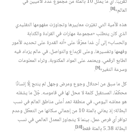
تقريبًا، أي ما يمثل 10 بالمئة من مجموع عدد الأمّيين في
[8]
العالم»
.
هذه الأمية التي تغيّرت معاييرها وتجاوزت مفهومها التقليدي
الذي كان يتطلب «مجموعة مهارات في القراءة والكتابة
والحساب» إلى أن غدا معرّفًا على «أنه القدرة على تحديد الأمور
وفهمها وتفسيرها، وعلى الإبداع والتواصل، في عالم يزداد فيه
الطابع الرقمي، ويعتمد على المواد المكتوبة، وثراء المعلومات
[9]
وسرعة التغير»
.
كل ما سبق من احتلال وجوع ومرض وجهل لم ينتج إلّا إنسانًا
محطّمًا، المستقبل كلمة لا محل لها في قاموسه. جُلّ ما يشغله
هو معاشه اليومي، في منطقة تعد أعلى مناطق العالم في نسب
البطالة؛ إذ يعاني بالمئة 10 من إجمالي سكانها من التعطّل وعدم
توافر أي فرص عمل، بينما لا يتجاوز المعدل العالمي في نسب
[10]
البطالة 5.38 بالمئة فقط
.