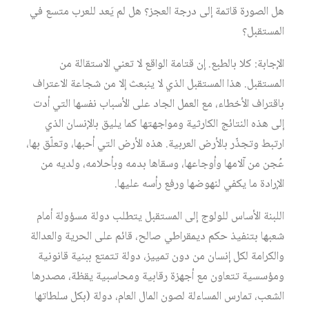
هل الصورة قاتمة إلى درجة العجز؟ هل لم يَعد للعرب متسع في
المستقبل؟
الإجابة: كلا بالطبع. إن قتامة الواقع لا تعني الاستقالة من
المستقبل. هذا المستقبل الذي لا ينبعث إلا من شجاعة الاعتراف
باقتراف الأخطاء، مع العمل الجاد على الأسباب نفسها التي أدت
إلى هذه النتائج الكارثية ومواجهتها كما يليق بالإنسان الذي
ارتبط وتجذّر بالأرض العربية. هذه الأرض التي أحبها، وتعلّق بها،
عُجن من آلامها وأوجاعها، وسقاها بدمه وبأحلامه، ولديه من
الإرادة ما يكفي لنهوضها ورفع رأسه عليها.
اللبنة الأساس للولوج إلى المستقبل يتطلب دولة مسؤولة أمام
شعبها بتنفيذ حكم ديمقراطي صالح، قائم على الحرية والعدالة
والكرامة لكل إنسان من دون تمييز، دولة تتمتع ببنية قانونية
ومؤسسية تتعاون مع أجهزة رقابية ومحاسبية يقظة، مصدرها
الشعب، تمارس المساءلة لصون المال العام، دولة (بكل سلطاتها