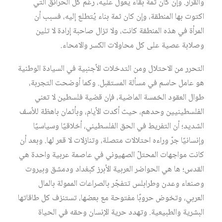
والقرار. وإن كان ثمة بقاء يعوّل عليه، رغم كل الحرائق التي
اكتوت بها المنطقة، وإن كان ثمة بناء يُتطلع إليه، فسبب أن
المرأة في هذه المنطقة كانت، ولا تزال صاحبة إرادة لا تلين
وصلابة عصية على كل محاولات الكسر والامحاء.
التحرر من الاحتلال ومن التدخلات الأجنبية في السيادة الوطنية
هو عامل حاسم في مسألة المستقبل. وكما أوضحت التجربة،
طوال العقود الخمسة الماضية، فإن قضية فلسطين لا تعني
الفلسطينيين وحدهم، حيث أكدت الأيام، وبأثمان باهظة للأسف
الشديد؛ أن التفريط في الحق الفلسطيني، أخلاقيًا وسياسيًا
وإنسانيًا جرّ وراءه احتلالات متصلة، وتنازلات لا قعر لها. وبعد أن
كانت مواجهات المحتلّ الصهيوني في عاصمة عربية واحدة هي
القدس؛ ها هي الحواضر العربية الأبرز كبغداد ودمشق وبيروت
وصنعاء وعدن وطرابلس تتفجّر بالصراعات الممولة بالمال
العربي، وتخوض حروبًا مفتوحة مع بعضها، تستنزف كل طاقاتها
البشرية والطبيعية. وتهدد حرية الإنسان وحقه في الحياة