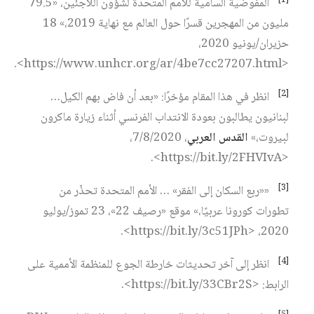
المفوضية السامية للأمم المتحدة لشؤون اللاجئين، «79.5
مليون من المهجرين قسرًا حول العالم مع نهاية 2019،» 18
حزيران/يونيو 2020،
<https://www.unhcr.org/ar/4be7cc27207.html>.
[2]
انظر في هذا المقام مؤخرًا: «بعد أن فاض بهم الكيل…
لبنانيون يطالبون بعودة الانتداب الفرنسي أثناء زيارة ماكرون
لبيروت،»
القدس العربي
، 7/8/2020،
<https://bit.ly/2FHVIvA>.
[3]
««ربع السكان إلى الفقر» … الأمم المتحدة تحذّر من
تطورات كورونا عربيًا،» موقع «رصيف 22»، 23 تموز/يوليو
2020، <https://bit.ly/3c51JPh>.
[4]
انظر إلى آخر تحديثات خارطة الجوع للمنظمة الأممية على
الرابط: <https://bit.ly/33CBr2S>.