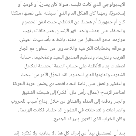
الأيديولوجي الذي كانت تلبسه، سواءٌ كان يساريًا أو قوميًا أو
إسلامويًا، ومهما كان الشكل العام الذي أصبغته على نفسها؛ ملكيًا
كان أم جمهوريًا أم هجينًا من اللانظام. حيث اتفق الخصوم
والحلفاء على هدف واحد: قهر الإنسان، هدر طاقاته، نهب
موارده، محو المستقبل من ذهنه، بإشغاله بأساسيات العيش،
وإغراقه بخطابات الكراهية واللاجدوى، من التعاون مع الجار
القريب وتقزيمه، وتعظيم الصديق البعيد وتضخيمه، حمايةً
لصفقات بقاء الأنظمة على حساب القيمة الحقيقة لتكامل
الشعوب وتعاونها العابر للحدود. لقد تحوّل الأمر من البحث
والتفكير والعمل على إقامة اتحاد اقتصادي يضمن حرية الحركة
لعناصر الإنتاج (عمال، رأس مال، أفكار) إلى شيطنة الشقيق
والجار ودفعه إلى العداء والشقاق من خلال إبداع أسباب للحروب
والصراعات والتدخلات في الشؤون الداخلية. فكانت الهزيمة،
وكان الخراب الذي اكتوى بنيرانه الجميع.
بيد أن المستقبل يبدأ من إدراك كل هذا، لا يعاديه ولا يُنكره، إنما