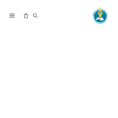
في
مقالات
•
27 أبريل، 2026
عدد الزيارات:
324
فهم علماء الإسلام
للظاهرة اللغوية
وتوظيفهم إياه في
دراساتهم
الكاتب:
عز الدين بلقاسم كِبْسي
DOI:
https://doi.org/10.65506/241109