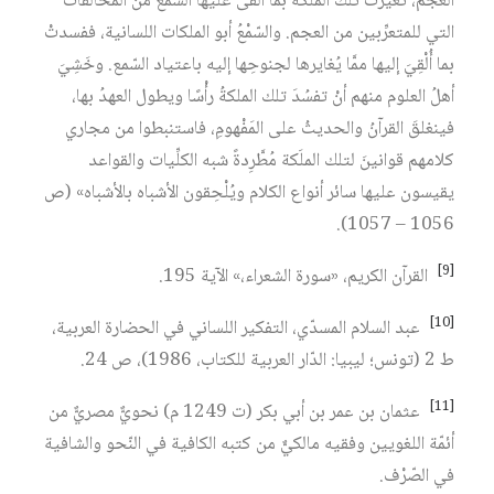
العجمَ، تغيَّرتْ تلك المَلَكةُ بما ألْقى عليها السّمع من المخالفات
التي للمتعرِّبين من العجم. والسّمْعُ أبو الملكات اللسانية، ففسدتْ
بما أُلْقِيَ إليها ممَّا يُغايرها لجنوحِها إليه باعتياد السّمع. وخَشِيَ
أهلُ العلوم منهم أنْ تفسُدَ تلك الملكةُ رأْسًا ويطول العهدُ بها،
فينغلقَ القرآنُ والحديثُ على المَفْهومِ، فاستنبطوا من مجاري
كلامهم قوانينَ لتلك الملَكة مُطَّرِدةً شبه الكلِّيات والقواعد
يقيسون عليها سائر أنواع الكلام ويُلْحِقون الأشباه بالأشباه» (ص
1056 – 1057).
[9]
القرآن الكريم، «سورة الشعراء،» الآية 195.
[10]
عبد السلام المسدّي، التفكير اللساني في الحضارة العربية،
ط 2 (تونس؛ ليبيا: الدّار العربية للكتاب، 1986)، ص 24.
[11]
عثمان بن عمر بن أبي بكر (ت 1249 م) نحويٌّ مصريٌّ من
أئمّة اللغويين وفقيه مالكيٌّ من كتبه الكافية في النّحو والشافية
في الصّرْف.