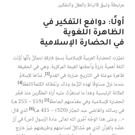
مرتبطةٌ وثيقَ الاتباط بالعقل والتفكير.
أولًا: دوافع التفكير في
الظاهرة اللغوية
في الحضارة الإسلامية
تميَّزت الحضارةُ العربيةُ الإسلاميةُ بسمةٍ فارقةٍ تتمثَّلُ بأنَّها أوْلَت
اللغةَ أهميةً بارزةً وأعطتها القيمة المركزيةَ. وهي في الحقيقة
[3]
ظاهرة موغلة في التّاريخ ضاربة في القِدَمِ
، غذّاها الإسلامُ
[4]
عندما نزلَ مساوِقًا لهذه النّزْعةِ وذلك بإعْطائه الكلمةَ/اللفظَ
المكانةَ الرئيسيةَ وهذا ما استقرَّتْ عليه آراءُ المفكِّرين منذ فجْر
[5]
الحضارة الإسلامية وفي مقدّمتهم الجاحظُ
(159 – 255 هـ)
[6]
في رسائله والقاضي عبد الجبَّار (320؟ – 415 هـ)
الذي قال:
«… وعلى هذا الوجْه أجْرى الله تعالى عادةَ الرّسولِ (ص) في أنْ
خصَّه بالقرآن الذي هو مُشَاكِلٌ لصناعتهم وطريقتهم غيرُ خارج