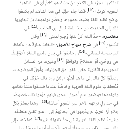
التفكيرِ المجرّد في الكلامِ منْ حيْثُ هو كلامٌ أيْ في الظاهرة
[10]
اللغوية كونيًّا»
. فكما جاء جلِيًّا في هذا الشاهد لم يكتفُوا
بوضعِ نظام اللغة بضبط حدودِها وحصْرِ قواعدِها، بل تجاوزوا
[11]
ذلك إلى الحديث عن حدِّ اللغة فقال ابن الحاجب
في
[12]
مختصره
: «حدُّ اللغة كلُّ لفظٍ وُضِع لمعنى»
وقال
[13]
الأسْنوي
في
شرح منهاج الأصول
: «اللغاتُ عبارةٌ عن الألفاظ
[14]
الموضوعة للمعاني»
، وخاضوا في بيان واضع اللغة: «أتوْقِيفٌ
[15]
هي ووحْيٌ، أمْ اصطلاحٌ وتواطُؤٌ»
وغيرها من المسائل
التجريدية النَّظرية حتّى بلغوا أدقّ الجزئيات وأجلَّ الموضوعاتِ،
وتعدَّوْا كلَّ ذلك إلى ما هو أهمَّ: «ولئنْ ورد ذلك جُزْئيًّا في
مُنْعطفاتِ علوم اللغة العربية وخاصّةً عندما فلسفُوا منشَأَ نظامها
وقواعدَها فوضعوا علم أصول النحو، فإنهم دوّنوا ذلك خصوصًا
[16]
في جداولِ تراثهم الآخر غير اللغوي أساسًا»
، وهذا يفسِّرُ بكلِّ
جلاءٍ أنَّ العربَ لم يتَّجهوا في أبحاثِهمْ إلى: «علمٍ تقنيٍّ منطلقُه
[17]
وغايتهُ نظام اللغة العربية في حدِّ ذاتها لا غير»
كما ذهب إلى
ذلك بعض الدّارسين – جهلًا أو تجاهُلًا – أو أنهم لم يجَشِّموا