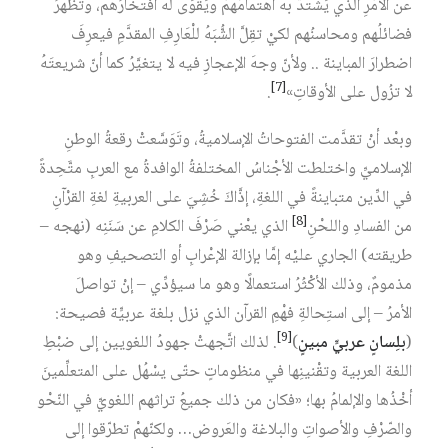
عن الأمْرِ الذي يَشتدُّ به اهتمامُهمْ ويَقْوَى له افتخارُهم، وتَظْهَرُ
فضائلُهم ومحاسنُهم لكيْ تقِلَّ الشُّبَهُ للْعَارِفِ المقدَّمِ فيعرِفَ
اضطرارَ المباينة .. ولأنّ وجهَ الإعجازِ فيه لا يتغيَّرُ كما أنّ شريعتَهُ
[7]
لا تزُول على الأوقاتِ»
.
وبعْد أنْ تقدَّمت الفتوحاتُ الإسلاميةُ، وتَوَسَّعتْ رقعةُ الوطنِ
الإسلاميِّ واختلطت الأجْناسُ المختلفةُ الوافدةُ مع العربِ متَّحِدةً
في الدِّين متباينةً في اللغةِ، إذَّاكَ خُشِيَ على العربيةِ لغةِ القرْآنِ
[8]
من الفسادِ واللحْنِ
الذي يعْني صَرْفَ الكلامِ عن سَنَنِه (نهجه –
طريقته) الجاري عليْه إمَّا بإزالة الإعْرابِ أو التصحيفِ وهو
مذمومٌ، وذلك الأكْثُرُ استعمالًا وهو ما سيؤدِّي – إنْ تواصلَ
الأمرُ – إلى استِحالةِ فهْمِ القرآن الذي نزل بلغة عربيٍّة فصيحة:
[9]
(
بلِسانٍ عربيٍّ مبينٍ
)
. لذلك اتَّجهتْ جهودُ اللغويين إلى ضبْطِ
اللغة العربية وتقْنينِها في منظوماتٍ حتّى يسْهُل على المتعلِّمينَ
أخْذُها والإلمامُ بها؛ «فكان من ذلك جميعُ تراثهم اللغويِّ في النّحْو
والصّرْفِ والأصواتِ والبلاغة والعَروض… ولكنّهمْ تطرّقوا إلى