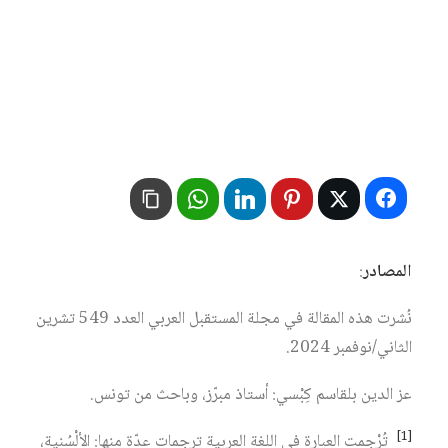
المصادر
:
نُشرت هذه المقالة في مجلة المستقبل العربي العدد 549 تشرين
الثاني/نوفمبر 2024.
عز الدين بلقاسم كِبْسي: أستاذ مبرّز، وباحث من تونس.
[1]
تُرْجِمت العبارة في اللغة العربية ترجمات عدّة منها: الألْسُنية،