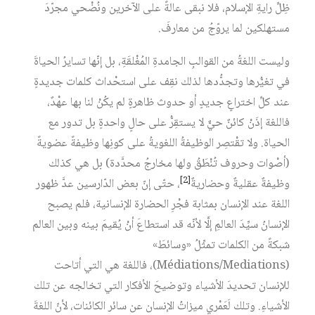
ظِلِّ رايةِ الإسلام، فلا نبقى عالةً على الآخرين ونُضْحي مجرّدَ
مستهلكين لما يروّجُ من معارفَ.
وليست اللغةُ من القوالبِ الجامدةِ المُغْلقَةِ، بل إنّها تسايرُ الحياةَ
في تغيُّرها وتجدُّدها لذلك نقِف على استحْداث كلمات جديدةٍ
عند كلِّ اختراعٍ جديدٍ أو حدوث ظاهرةٍ لم يكُنْ لنا بها عهْدٌ،
فاللغة إذَنْ كائنٌ حيٌّ لا يستقِرُّ على حالٍ واحدةٍ بل تدور مع
الحياة. ولا تقْتصِر الوظيفةُ اللغويةُ على كونِها وظيفةً عضويةً
(أصْوات وحروف تُنْطَقُ ولها مخارجُ محدَّدة) بل هي كذلك
[2]
وظيفةٌ عقليةٌ وحضاريةٌ
، حتّى إنّ بعض الدّارسين عدَّ ظهور
اللغة عند الإنسان بمثابة فجْرِ الحضارة الإنسانية، فلم يصبح
الإنسانُ سيِّدَ العالمِ إلَّا لأنّه قد استطاعَ أنْ يُقيمَ بينه وبين العالم
شبكةً من الكلمات تمثِّلُ «وسائطَ»
(Médiations/Mediations)، فاللغة هي التي أتاحت
للإنسان تحديدَ الأشياء وتوضيحَ الأفكار التي تخالجه عن تلك
الأشياءِ. وتلك لَعَمْري ميزاتُ الإنسان عن سائر الكائنات، لأنّ اللغةَ