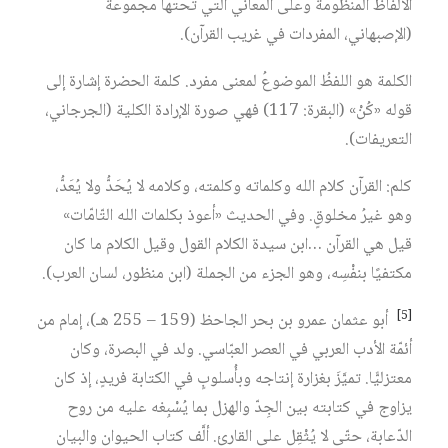
الألفاظ المنظومة وعلى المعاني التي تحتها مجموعةٌ
(الإصبهاني، المفردات في غريب القرآن).
الكلمة هو اللفظُ الموضوعُ لمعنى مفرد. كلمة الحضرة إشارة إلى
قوله «كُنْ» (البقرة: 117) فهي صورة الإرادة الكلية (الجرجاني،
التعريفات).
كلم: القرآن كلام الله وكلماته وكلمته، وكلامه لا يُحَدُّ ولا يُعَدُّ،
وهو غيرُ مخلوقٍ. وفي الحديث «أعوذ بكلمات الله التّامّات»
قيل هي القرآن …ابن سيدة الكلام القول وقيل الكلام ما كان
مكتفيًا بنفْسِه، وهو الجزء من الجملة (ابن منظور، لسان العرب).
[5]
أبو عثمان عمرو بن بحر الجاحظ (159 – 255 هـ)، إمام من
أئمّة الأدب العربي في العصر العبّاسي. ولد في البصرة، وكان
معتزليًّا. تميَّزَ بغزارة إنتاجه وبأُسلوبٍ في الكتابة فريدٍ، إذ كان
يزاوج في كتابته بين الجِدّ والهزل بما يُسْبِغه عليه من روح
الدّعابة، حتّى لا يُثْقِل على القارئ. ألَّف كتاب الحيوان والبيان