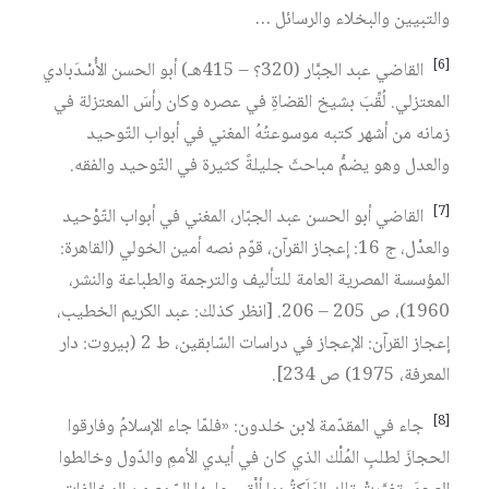
والتبيين والبخلاء والرسائل …
[6]
القاضي عبد الجبَّار (320؟ – 415هـ) أبو الحسن الأُسْدَبادي
المعتزلي. لُقِّبَ بشيخ القضاةِ في عصره وكان رأسَ المعتزلة في
زمانه من أشهر كتبه موسوعتُهُ المغني في أبواب التّوحيد
والعدل وهو يضمُّ مباحثَ جليلةً كثيرة في التّوحيد والفقه.
[7]
القاضي أبو الحسن عبد الجبّار، المغني في أبواب التّوْحيد
والعدْل، ج 16: إعجاز القرآن، قوّم نصه أمين الخولي (القاهرة:
المؤسسة المصرية العامة للتأليف والترجمة والطباعة والنشر،
1960)، ص 205 – 206. [انظر كذلك: عبد الكريم الخطيب،
إعجاز القرآن: الإعجاز في دراسات السّابقين، ط 2 (بيروت: دار
المعرفة، 1975) ص 234].
[8]
جاء في المقدّمة لابن خلدون: «فلمّا جاء الإسلامُ وفارقوا
الحجازَ لطلبِ المُلْك الذي كان في أيدي الأممِ والدّول وخالطوا