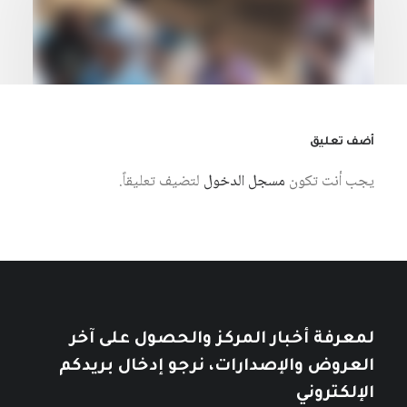
أضف تعليق
يجب أنت تكون
مسجل الدخول
لتضيف تعليقاً.
27 يوليو، 2026
الديون والاستدامة المالية في أفريقيا:
الواقع والمآلات في عالم مأزوم
كتبه مركز دراسات الوحدة العربية
لمعرفة أخبار المركز والحصول على آخر
العروض والإصدارات، نرجو إدخال بريدكم
الإلكتروني