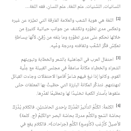
اللسانيات، اللسْنيات، علم اللغة، علم اللسان، فقه اللغة…
[2]
اللغة هي هوية الشعب والعلامة الفارقة التي تميِّزه عن غيره
وتعكس مدى تطوّره وتكشف عن جوانب حياتية كثيرةٍ من
خلالها نحكم على مدى تطوّرهِ وما بلغه من رُقِيٍّ، لأنّها ببساطةٍ
تعكِسُ فكْرَ الشّعْب وثقافته ودرجة وعْيِه.
[3]
احتفال العرب في الجاهلية بالشعر والخطابة وتبويئهم
الشعراءَ والخطباءَ مكانةً سامقةً في مجلس القبيلة مع عِلْية
القوم، وكانوا إذا نبغ فيهم شاعرٌ أقاموا الاحتفالات وجاءت القبائل
لتهنئتهم. نتذكَّر المكانةَ البارزة التي حظيتْ بها المعلقات حتّى
علقوها بأستار الكعبة تخليدًا لها وتعظيمًا لقدْرِها.
[4]
الكلمةُ: الكَلْمُ التأثيرُ المُدْرَكُ بإحدى الحاسّتيْنِ، فالكلام يُدْرَكُ
بحاسّة السّمع والكلْم مدركٌ بحاسّة البصر «والكَلِمُ (ج. كلمة)
الأصيلُ كأرْعَب (كأوسع) الكَلْمِ (جراحات)». فالكلام يقع في