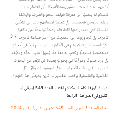
أنفسهم عناءَ البحث المعمَّق ومشاقَّه، ذلك أنّ اهتمامَ علماء
الإسلام لم ينصبَّ إلى معرفة قواعد النحو والصّرف والبلاغة
وعلم العروض فحسب… بل تجاوزَ اهتمامُهم ذلك إلى تقصِّي
الفلسفة التي تصدر عنها اللغة فلم يتحدَّثوا مثلًا عن ظاهرة
[18]
الإعراب بل تجاوزوها إلى الحديث عن: «سرّ صناعة الإعراب»
.
لكنَّ المعضلةَ أنّ تفكيرَهم في الظَّاهرة اللغوية لم يَرِدْ في أبحاثٍ
متخصّصةٍ مستقلَّةٍ وكتبٍ جامعة ممَّا يَسهُل علينا أخذُهُ وتتبُّعُه،
بل ورد مبثوثًا وموزَّعًا في بحوثٍ بعيدة كلَّ البُعْدِ عن البحوث
اللغوية – في أغلب الأحيان – مثل الموسوعات والرّسائل
الكلامية والفلسفية وكتب التفسير … فأيْن يتجلَّى هذا الفهمُ؟
لقراءة الورقة كاملة يمكنكم اقتناء العدد 549 (ورقي او
الكتروني) عبر هذا الرابط:
مجلة المستقبل العربي العدد 549 تشرين الثاني/نوفمبر 2024