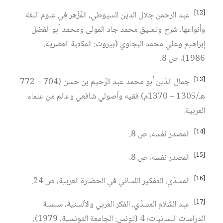
[12]
عبد الرحمن جلال الدين السيوطي، المُزْهر في علوم اللغة
وأنواعها، شرح وتعليق محمد جاد المولى ومحمد أبو الفضل
إبراهيم وعلي محمد البجاوي (بيروت: المكتبة العصرية،
1986)، ص 8.
[13]
جمال الدّين أبو محمد عبد الرّحيم بن حسن (704 – 772
هـ/1305 – 1370م) فقيه وأصولي شافعي وعالم من علماء
العربية.
[14]
المصدر نفسه، ص 8.
[15]
المصدر نفسه، ص 8.
[16]
المسدّي، التفكير اللساني في الحضارة العربية، ص 24.
[17]
عبد السّلام المسدِّي، الفكر العربي والألسنية، سلسلة
الدراسات اللسانيات؛ 4 (تونس: الجامعة التونسية، 1979)،