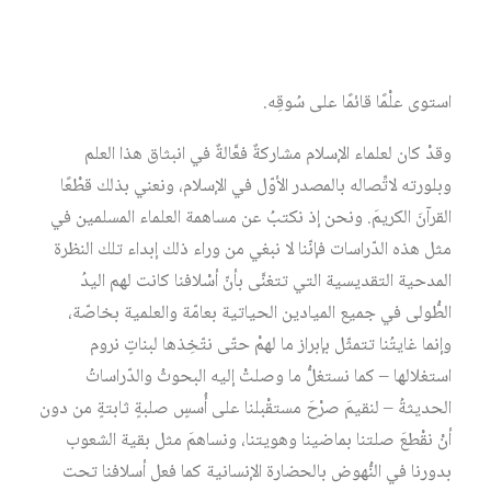
الاجتماع…) لكنَّ المؤَكَّدَ أنّ هذا العلمَ لم ينشَأْ من فراغٍ ولمْ
ينبثق من عَدَمٍ ولم يكُن مجرّدَ طفْرةٍ طفتْ على السّطْحِ من دون
سابق تجارب تسنده وتؤازره وتعضده، مهَّدتْ له الطريقَ حتّى
استوى علْمًا قائمًا على سُوقِه.
وقدْ كان لعلماء الإسلام مشاركةٌ فعَّالةٌ في انبثاق هذا العلم
وبلورته لاتِّصاله بالمصدر الأوّل في الإسلام، ونعني بذلك قطْعًا
القرآنَ الكريمَ. ونحن إذ نكتبُ عن مساهمة العلماء المسلمين في
مثل هذه الدّراسات فإنّنا لا نبغي من وراء ذلك إبداء تلك النظرة
المدحية التقديسية التي تتغنَّى بأنّ أسْلافنا كانت لهم اليدُ
الطُّولى في جميع الميادين الحياتية بعامّة والعلمية بخاصّة،
وإنما غايتُنا تتمثّل بإبراز ما لهمْ حتّى نتّخِذها لبناتٍ نروم
استغلالها – كما نستغلُّ ما وصلتْ إليه البحوثُ والدّراساتُ
الحديثةُ – لنقيمَ صرْحَ مستقْبلنا على أُسسٍ صلبةٍ ثابتةٍ من دون
أنْ نقْطعَ صلتنا بماضينا وهويتنا، ونساهمَ مثل بقية الشعوب
بدورنا في النُّهوض بالحضارة الإنسانية كما فعل أسلافنا تحت