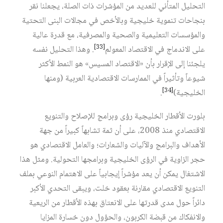
التحليل المتأني للعديد من المؤشرات ذات الصلة، يجعلنا نقر
بنجاحات تنموية خليجية وبالأخص في مجالات البنى التحتية
والمؤسسات التعليمية والصحية والمصرفية، مع قدرة عالية
[33]
على الاندماج في الاقتصاد المعولم
. وهذا التحليل نفسه
يلجئنا إلى الإقرار بأن «الاقتصاد المسيس» هو النمط الأكثر
شيوعاً وتأثيراً في الممارسات الاقتصادية العربية (ومنها
[34]
الخليجية)
.
بلورت الأقطار الخليجية رؤى وبرامج للإصلاح والتنويع
الاقتصادي منذ 2008، على أن ثمة تشابهاً كبيراً من جهة
الأهداف والبرامج والآليات والشعارات؛ والعامل الاقتصادي هو
حجر الزاوية في الرؤى الخليجية وبرامجها التحولية. ومثل هذا
الاشتغال يمكن أن يعد مؤشراً إيجابياً على الاهتمام النوعي بملف
التنويع الاقتصادي مقارنة بعقود خلت، ويبقى التحدي الأكبر
دائراً حول مدى قدرتها على الانعتاق بهذه الأقطار من الريعية
والانفكاك من قبضة الكربون، والحؤول دون خسارة المزايا