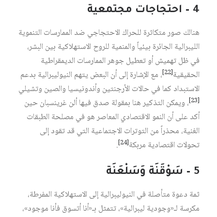
4 – احتجاجات مجتمعية
هنالك صور متكاثرة للحراك الاحتجاجي ضد الممارسات التنموية
الليبرالية الجائرة بيئياً والمنمية للروح الاستهلاكية بين البشر،
في ظل تهميش أو تعطيل جوهر الممارسات الديمقراطية
[22]
الحقيقية
، مع الإشارة إلى أن البعض يتهم النيوليبرالية بدعم
الاستبداد كما في حالات الأرجنتين وأندونيسيا والصين وتشيلي
[23]
، ويمكن التذكير هنا بمقولة صدق فيها ألن غرينسبان حين
أكد على أن النمو الاقتصادي المعاصر هو في مصلحة الطبقات
الغنية، محذراً من التوترات الاجتماعية التي قد تقود إلى
[24]
تحولات اقتصادية مربكة
.
5 – سَوْقَنَة وَسَلْعَنَة
ثمة دعوة متأصلة في النيوليبرالية إلى الاستهلاكية المفرطة،
مكرسة لـ«وجودية ليبرالية»، تتمثل بـ«أنا أتسوق فأنا موجود»،