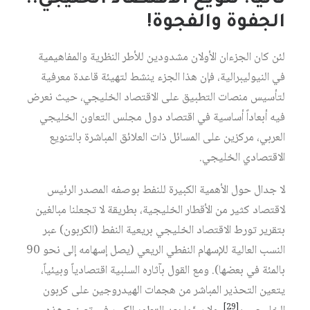
الجفوة والفجوة!
لئن كان الجزءان الأولان مشدودين للأطر النظرية والمفاهيمية
في النيوليبرالية، فإن هذا الجزء ينشط لتهيئة قاعدة معرفية
لتأسيس منصات التطبيق على الاقتصاد الخليجي، حيث نعرض
فيه أبعاداً أساسية في اقتصاد دول مجلس التعاون الخليجي
العربي، مركزين على المسائل ذات العلائق المباشرة بالتنويع
الاقتصادي الخليجي.
لا جدال حول الأهمية الكبيرة للنفط بوصفه المصدر الرئيس
لاقتصاد كثير من الأقطار الخليجية، بطريقة لا تجعلنا مبالغين
بتقرير تورط الاقتصاد الخليجي بريعية النفط (الكربون) عبر
النسب العالية للإسهام النفطي الريعي (يصل إسهامه إلى نحو 90
بالمئة في بعضها). ومع القول بآثاره السلبية اقتصادياً وبيئياً،
يتعين التحذير المباشر من هجمات الهيدروجين على كربون
[29]