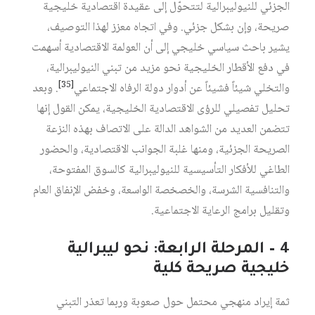
الجزئي للنيوليبرالية لتتحوّل إلى عقيدة اقتصادية خليجية
صريحة، وإن بشكل جزئي. وفي اتجاه معزز لهذا التوصيف،
يشير باحث سياسي خليجي إلى أن العولمة الاقتصادية أسهمت
في دفع الأقطار الخليجية نحو مزيد من تبني النيوليبرالية،
[35]
والتخلي شيئاً فشيئاً عن أدوار دولة الرفاه الاجتماعي
. وبعد
تحليل تفصيلي للرؤى الاقتصادية الخليجية، يمكن القول إنها
تتضمن العديد من الشواهد الدالة على الاتصاف بهذه النزعة
الصريحة الجزئية، ومنها غلبة الجوانب الاقتصادية، والحضور
الطاغي للأفكار التأسيسية للنيوليبرالية كالسوق المفتوحة،
والتنافسية الشرسة، والخصخصة الواسعة، وخفض الإنفاق العام
وتقليل برامج الرعاية الاجتماعية.
4 – المرحلة الرابعة: نحو ليبرالية
خليجية صريحة كلية
ثمة إيراد منهجي محتمل حول صعوبة وربما تعذر التبني