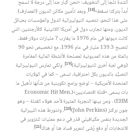
الشدة تلجأ إلى التخويف: «نحن كبار جداً إلى درجة لا تسمح
[18]
أبداً بتركنا نسقط»
. وبعد تأمين مكائن الديون (المصارف)
على هذا النحو، تتصيد النيوليبرالية الدول والمؤسسات بحبائل
الديون، ومنها تجارب دول في أمريكا اللاتينية كالأرجنتين، التي
كانت ديونها في عام 1976 ما يقارب 7 مليارات دولار فقط،
لتصبح 139.3 مليار في عام 1996، مع تخصيص نحو 90
بالمئة من هذه المديونية لمصلحة الأنشطة المالية المغامرة
[19]
(وهي لعبة أخرى للنيوليبرالية)
. ولكي تمارس النيوليبرالية
التصيُّد بالديون بكل احترافية، تسعى – كما في الولايات
المتحدة الأمريكية – لوضع برامج تكوينية من شأنها تأهيل ما
بات يسمى «قتلة اقتصاديين»(Economic Hit Men,
EHM) ، ومن بينها التجربة المثيرة لأحد هولاء القتلة – وهو
[20]
جون بركنز (John Perkins)
، وتتورط هذه الليبرالية
الجديدة بنفس مكيافيلي قذر في دعم عمليات للتزوير في
[21]
الانتخابات أو دفع رُشى لتمرير فساد هنا أو هناك
.