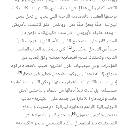
روزفلت)
. وقد شكل ذلك منعطفاً تاريخياً لانشراخ الليبرالية
الكلاسيكية. وفي هذا إعلان لبداية ولوج «الكينزية» الكلاسيكية
بوصفها العقيدة الاقتصادية الناجعة التي يجب أن تحل محل
ليبرالية «دعْهُ يعمل دعْهُ يمر». وبالفعل، حلق الاقتصاد الأمريكي
– ومعه حليفه الأوروبي – في سماء «كينزية» لا تؤمن بأن
السوق قادر على التصحيح الذاتي، الأمر الذي يستوجب قدراً
[2]
جيداً من التدخل الحكومي
. كان ذلك بُعيد الحرب العالمية
الثانية، وتحققت نتائج اقتصادية مذهلة وفق العديد من
المؤشرات. وفي سبعينيات القرن العشرين أصيب الاقتصاد بركود
[3]
متوقع، إلا أنه تحول إلى ركود تضخمي خطير غير منتظر
.
إبان العقود «الكينزية» الزاهية، وحينها لم تكن الليبرالية نائمة ولا
مستسلمة، بل كانت تُعِدّ أبطالها من العلماء والباحثين (مثل
هايك وفريدمان) للإغارة من جديد على «الكينزية» بقالب
النيوليبرالية (الزاعم بتجاوزه ليبرالية آدم سميث والسماح
[4]
بتدخل حكومي معقول)
، وتحقق لليبرالية مرادها في
الثمانينيات بعد استفحال الركود التضخمي وعجز «الكينزية»