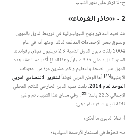
ج- لا تركز على بثور الشباب.
2 – «حاذر الغرماء»
هنا نعيد التذكير بنهج النيوليبرالية في توريط الدول بالديون،
ونسوق بعض الإحصاءات المدعِّمة لذلك، ومنها أنه في عام
2004 بلغت ديون الدول النامية 2,5 تريليون دولار، وفوائدها
السنوية تزيد على 375 ملياراً. وهذا المبلغ أكثر مما تنفقه هذه
الدول على الصحة والتعليم وأكثر عشرين مرة من المعونات
[38]
الأجنبية
. أما الوطن العربي فوفقاً
للتقرير الاقتصادي العربي
الموحد لعام 2014
، بلغت نسبة الدين الخارجي للناتج المحلي
[39]
الإجمالي 22.3 بالمئة
. وفي سياق هذا التنبيه، تم وضع
ثلاثة تنبيهات فرعية، وهي:
أ- تفادَ الديون ما أمكن؛
ب- تحوّط في استثمار الأرصدة السيادية؛