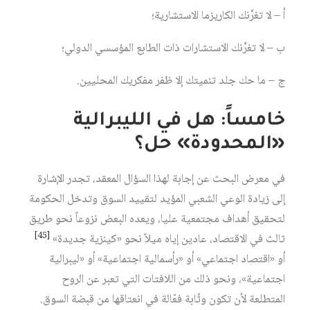
أ – لا تغرَّنك الكاريزما الاستشارية؛
ب – لا تغرَّنك الاستشارات ذات الطابع المؤسسي الدولي؛
ج – ما حك جلد تنميتك إلا ظفر مفكريك المحليين.
خامساً: هل في الليبرالية
«المحدودة» حل؟
في معرض البحث عن إجابة لهذا السؤال المعقد، تجدر الإشارة
إلى زيادة الوعي الشعبي المؤيد لتقييد السوق وتدخل الحكومة
لتحقيق أهداف مجتمعية عليا، ويعده البعض نزوعاً نحو طريق
[45]
ثالث في الاقتصاد، عادين إياه ميلاً نحو «كينزية جديدة»
أو «اقتصاد اجتماعي» أو «رأسمالية اجتماعية» أو «ليبرالية
اجتماعية»، ونحو ذلك من اللافتات التي تعبر عن الروح
المتطلعة لأن تكون وثّابة فعّالة في انعتاقها من قبضة السوق.