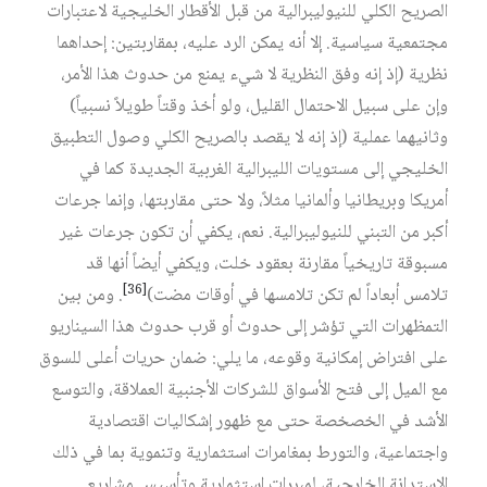
الصريح الكلي للنيوليبرالية من قبل الأقطار الخليجية لاعتبارات
مجتمعية سياسية. إلا أنه يمكن الرد عليه، بمقاربتين: إحداهما
نظرية (إذ إنه وفق النظرية لا شيء يمنع من حدوث هذا الأمر،
وإن على سبيل الاحتمال القليل، ولو أخذ وقتاً طويلاً نسبياً)
وثانيهما عملية (إذ إنه لا يقصد بالصريح الكلي وصول التطبيق
الخليجي إلى مستويات الليبرالية الغربية الجديدة كما في
أمريكا وبريطانيا وألمانيا مثلاً، ولا حتى مقاربتها، وإنما جرعات
أكبر من التبني للنيوليبرالية. نعم، يكفي أن تكون جرعات غير
مسبوقة تاريخياً مقارنة بعقود خلت، ويكفي أيضاً أنها قد
[36]
تلامس أبعاداً لم تكن تلامسها في أوقات مضت)
. ومن بين
التمظهرات التي تؤشر إلى حدوث أو قرب حدوث هذا السيناريو
على افتراض إمكانية وقوعه، ما يلي: ضمان حريات أعلى للسوق
مع الميل إلى فتح الأسواق للشركات الأجنبية العملاقة، والتوسع
الأشد في الخصخصة حتى مع ظهور إشكاليات اقتصادية
واجتماعية، والتورط بمغامرات استثمارية وتنموية بما في ذلك
الاستدانة الخارجية، لمبررات استثمارية وتأسيس مشاريع