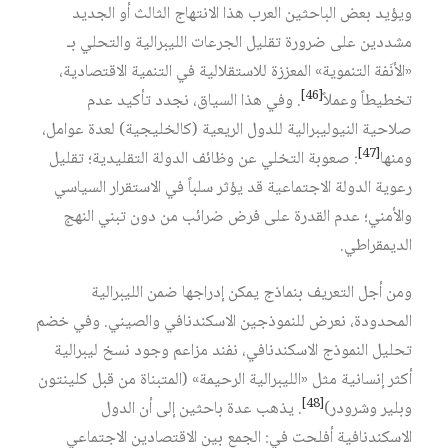
ويؤيد بعض الباحثين العرب هذا الانتهاج الثالث أو الجديد
مشددين على ضرورة تقليل الجرعات الليبرالية والتحلي بـ
«الأنَفة التنموية» المعززة للاستقلالية في التنمية الاقتصادية،
[46]
تخطيطاً وعملاً
. وفي هذا السياق، نجدد تأكيد عدم
صلاحية النيوليبرالية للدول الريعية (كالخليجية) لعدة عوامل،
[47]
ومنها
: صعوبة التخلي عن وظائف الدولة التقليدية؛ تقليل
رعوية الدولة الاجتماعية قد يؤثر سلباً في الاستقرار السياسي
والأمني؛ عدم القدرة على فرض ضرائب من دون تبني النهج
الديمقراطي.
ومن أجل التعريف بنماذج يمكن إدراجها ضمن الليبرالية
المحدودة، نعرض للنموذجين الاسكندنافي والصيني. وفي خضم
تحليل النموذج الاسكندنافي، نفند مزاعم وجود نسخ ليبرالية
أكثر إنسانية مثل «الليبرالية الرحيمة» (المتبناة من قبل كلينتون
[48]
وبلير وشرودر)
. يذهب عدة باحثين إلى أن الدول
الاسكندنافية أفلحت في: الجمع بين الاقتصادين الاجتماعي