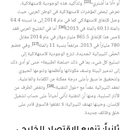
[25]
أو «أنا ما أشتري»
. ولتأكيد هذه الوجودية الاستهلاكية،
نعرض لبعض المؤشرات الاستهلاكية في الوطن العربي، حيث
وصل الإنفاق الاستهلاكي كما في عام 2014 إلى ما نسبته 64.4
[26]
بالمئة (60.1 بالمئة في 2013)
. أما في الخليج العربي فقد
لامس هذا الإنفاق 865.5 مليار دولار في عام 2014 مقابل
[27]
780 ملياراً في 2013، مرتفعاً بنسبة 11 بالمئة
. وفي خضم
الحمّى الليبرالية الجديدة، تنزع الوجودية الاستهلاكية إلى
تسليع كل شيء، بما في ذلك «سلعنة الطبيعة» حتى لو أدى ذلك
إلى تدمير البيئة ونسف مكوناتها وأنظمتها وتنوعها الحيوي.
ولتحقيق ما سبق بأعلى درجة ممكنة من الكفاءة والفاعلية،
[28]
تعقد الليبرالية عقداً مع «غول التقنية»
، وتغض الطرف عن
الآثار السلبية، ومنها أن التقنية تأتي أحياناً على حساب تشغيل
الإنسان، وحينها تهتف الليبرالية: لا تقلقوا فالسوق قادر على
خلق وظائف جديدة.
ثانياً: تنويع الاقتصاد الخليجي..