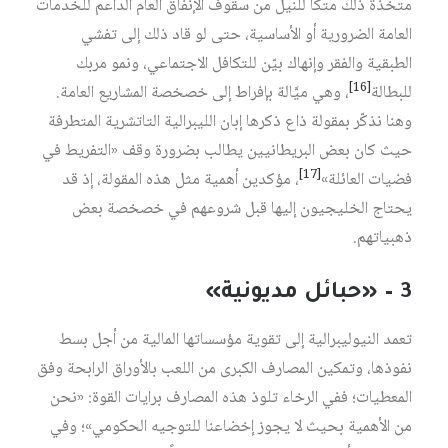
متخذة ذلك متكأً للنيل من سقوف الإنفاق العام الداعم للخدمات
العامة الضرورية أو الأساسية، حتى لو قاد ذلك إلى تفشي
الطبقية والفقر وإنهاك بيّن للتكافل الاجتماعي، ونمو مربك
[16]
للبطالة
، وهي ميَّالة بإفراط إلى خصخصة المشاريع العامة.
وهنا نذكّر بمقولة ذاع ذكرها إبان الليبرالية التاتشرية المتطرفة
حيث كان بعض البريطانيين يطالب بضرورة وقف «التفريط في
[17]
فضيات العائلة»
، مؤكدين أهمية مثل هذه المقولة، إذ قد
يحتاج الخليجيون إليها قبل شروعهم في خصخصة بعض
ذهبياتهم.
3 – «حبائل مديونية»
تعمد النيوليبرالية إلى تقوية مؤسساتها المالية من أجل بسط
نفوذها، وتمكين المصارف الكبرى من اللعب بالأوراق الرابحة وفق
المعطيات؛ ففي الرخاء تلوذ هذه المصارف برايات القوة: «نحن
من الأهمية بحيث لا يجوز إخضاعنا للتوجيه الحكومي»؛ وفي