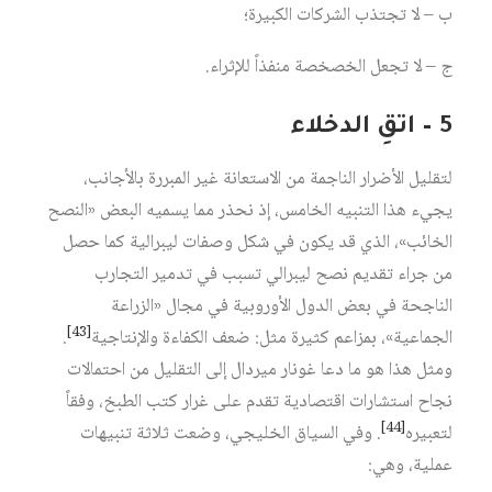
ب – لا تجتذب الشركات الكبيرة؛
ج – لا تجعل الخصخصة منفذاً للإثراء.
5 – اتقِ الدخلاء
لتقليل الأضرار الناجمة من الاستعانة غير المبررة بالأجانب،
يجيء هذا التنبيه الخامس، إذ نحذر مما يسميه البعض «النصح
الخائب»، الذي قد يكون في شكل وصفات ليبرالية كما حصل
من جراء تقديم نصح ليبرالي تسبب في تدمير التجارب
الناجحة في بعض الدول الأوروبية في مجال «الزراعة
[43]
الجماعية»، بمزاعم كثيرة مثل: ضعف الكفاءة والإنتاجية
.
ومثل هذا هو ما دعا غونار ميردال إلى التقليل من احتمالات
نجاح استشارات اقتصادية تقدم على غرار كتب الطبخ، وفقاً
[44]
لتعبيره
. وفي السياق الخليجي، وضعت ثلاثة تنبيهات
عملية، وهي: