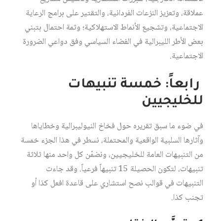
عملاقة، وتعزيز النزعات الفردانية، والتقتير على برامج الرعاية
الاجتماعية، وتشجيع الأنماط الاستهلاكية؛ وثمة احتمال بتبني
بعض الأطر الليبرالية في الفضاء السياسي وفق دواعي الضرورة
الاجتماعية.
رابعاً: خمسة تنبيهات
للخليجيين
في ضوء ما سبق تقريره حول فخاخ النيوليبرالية وخطاياها
وآثارها السلبية الواقعية والمحتملة، نسطر في هذا الجزء خمسة
من التنبيهات العامة للخليجيين، ونضمّن كل واحد منها ثلاثة
تنبيهات، لتكون الحصيلة 15 تنبيهاً فرعياً. وقد جاءت
التنبيهات في قوالب نصح استشاري على قاعدة افعل كذا أو
تجنب كذا.