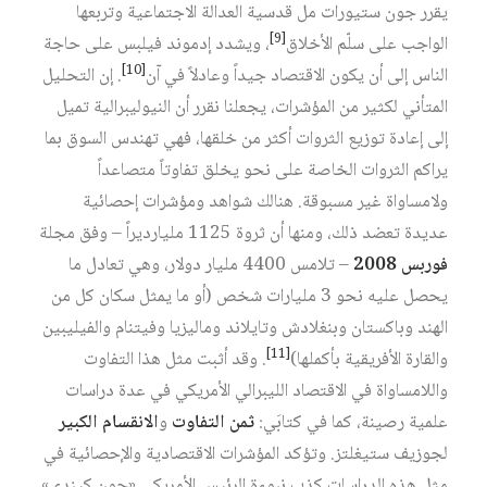
يقرر جون ستيورات مل قدسية العدالة الاجتماعية وتربعها
[9]
الواجب على سلّم الأخلاق
، ويشدد إدموند فيلبس على حاجة
[10]
الناس إلى أن يكون الاقتصاد جيداً وعادلاً في آن
. إن التحليل
المتأني لكثير من المؤشرات، يجعلنا نقرر أن النيوليبرالية تميل
إلى إعادة توزيع الثروات أكثر من خلقها، فهي تهندس السوق بما
يراكم الثروات الخاصة على نحو يخلق تفاوتاً متصاعداً
ولامساواة غير مسبوقة. هنالك شواهد ومؤشرات إحصائية
عديدة تعضد ذلك، ومنها أن ثروة 1125 مليارديراً – وفق مجلة
فوربس 2008
– تلامس 4400 مليار دولار، وهي تعادل ما
يحصل عليه نحو 3 مليارات شخص (أو ما يمثل سكان كل من
الهند وباكستان وبنغلادش وتايلاند وماليزيا وفيتنام والفيليبين
[11]
والقارة الأفريقية بأكملها)
. وقد أثبت مثل هذا التفاوت
واللامساواة في الاقتصاد الليبرالي الأمريكي في عدة دراسات
علمية رصينة، كما في كتابَي:
ثمن التفاوت
و
الانقسام الكبير
لجوزيف ستيغلتز. وتؤكد المؤشرات الاقتصادية والإحصائية في
مثل هذه الدراسات كذب نبوءة الرئيس الأمريكي «جون كيندي»