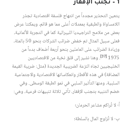
1 – تجنَّب الإفقار
يتعين التحذير مجدداً من انتهاج فلسفة اقتصادية تجذر
اللامساواة والطبقية بمعدلات أعلى مما هو قائم، ويمكننا عرض
بعض من ملامح التراجيديا الليبرالية كما في التجربة الألمانية،
فعلى سبيل المثال تم خفض ضرائب الشركات بنحو 50 بالمئة،
وزيادة الضرائب على العاملين بنحو أربعة أضعاف بدءاً من
[37]
1975
. وهنا نشير إلى قلق نخبة من الاقتصاديين
الخليجيين تجاه النزعة الضريبية الجديدة (مثل: ضريبة القيمة
المضافة) في هذه الأقطار وانعكاساتها الاقتصادية والاجتماعية
السلبية، ومنها التأثير السلبي في نمو الطبقة الوسطى. وفي
خضم التنبيه بتجنب الإفقار، تأتي ثلاثة تنبيهات فرعية، وهي:
أ- لا تُراكم مشاعر الحرمان؛
ب- لا تُزاوج المال بالسلطة؛