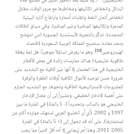
الخليجيين
، ولا سيَّما بعد التطور الكبير في تصنيع هذه
البدائل وانخفاض تكاليفها ومخاطرها مع مرور الوقت، مقابل
انخفاض أثمان النفط وتقلبات أسعاره وارتفاع آثاره البيئية
المدمرة وتكاليفها المباشرة وغير المباشرة. وفي سياق الطاقات
المتجددة، نذكِّر بالتجربة الأيسلندية الجسورة التي تتوشح
بتحد مفاده: سنصبح المملكة العربية السعودية لاقتصاد
[30]
الهيدروجين
. وهو ما يفرض تساؤلاً جوهرياً: هل ثمة يقظة
طاقوية خليجية؟ هنالك ممارسات رائدة في بعض الأقطار
الخليجية في هذا المضمار، إلا أنها غير كافية مع التشديد على
ضرورة حسن توجيه الأموال الكافية أوقات الطفرة والوفرة
للمشروعات الاستراتيجية الطاقية ونحوها، مع التشديد الجازم
على أهمية الادخار الحقيقي، ومشيراً إلى أن معدل الإدخار
الخليجي هو بالسالب وتحديداً (- 5 بالمئة) في الفترة ما بين
1997 و 2002، (أي أن الخليج العربي استهلك موارده أكثر من
استثمارها)، على أنه قد تحول إلى (+ 5 بالمئة) في الفترة
2005-2011، وهذا أمر إيجابي إلا أنه أقل كثيراً مما يجب