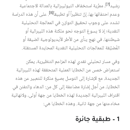
[7]
رشيد
، معرِّية استخفاف النيوليبرالية بالعدالة الاجتماعية
[8]
وعدم احتفائها بها، إنْ تنظيراً أو تطبيقاً
. على أن هذه الدراسة
تشدد على وجوب تحقيق التوازن في المعالجة التحليلية
النقدية؛ إذ لا يسوغ التوجه نحو ملكنة هذه الليبرالية أو
شيطنتها، في نهج ينأى من الأطر الأيديولوجية الضيقة أو
المُضيِّقة للمعالجات التحليلية النقدية المحايدة المستقلة.
وفي مسار تحليلي نقدي لهذه المزاعم التنظيرية، يمكن
استعراض خمس من الخطايا العملية المتحققة لهذه الليبرالية
الجديدة، مع الإشارة إلى التوسل بصيغ منكرة للتعبير عن هذه
الخطايا، من أجل إشارة مضاعفة إلى كل من: الدهاء والتفنن في
اقتراف الليبرالية الجديدة لهذه الخطايا من جهة أولى، ولانهائية
مخادعتها من جهة ثانية. وهذه الخطايا هي:
1 – طبقية جائرة