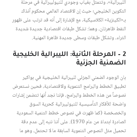
الليبرالية»، وتتمثل بغياب وجودي للنيوليبرالية في مرحلة
التكوين الخليجي؛ حيث إن الاقتصاد العالمي محكوم آنذاك
بـ«الكينزية» الكلاسيكية، مع الإشارة إلى أنه قد ترتب على ظهور
النفط ظاهرتان، وهما: تشكل طبقات اقتصادية جديدة شديدة
الثراء، وتشكل طبقات وسطى جديدة ظاهرة المهنية.
2 – المرحلة الثانية: الليبرالية الخليجية
الضمنية الجزئية
بان الوجود الضمني الجزئي لليبرالية الخليجية في بواكير
تطبيق الخطط والبرامج التنموية والاقتصادية، فحين نستعرض
نصوصاً من هذه الخطط والبرامج، فإننا نجد أنها تتضمن إشارات
واضحة للأفكار التأسيسية للنيوليبرالية كحرية السوق
والخصخصة (كما ظهرت في نصوص خطط التنمية السعودية
الصادرة ابتداءً من عام 1970). على أننا ننبه إلى عدم دقة
تحميل مثل النصوص التنموية السابقة ما لا تحتمل، وهو ما