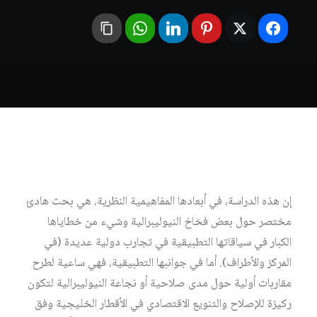
إن هذه الدراسة، في أبعادها المفاهيمية النظرية، هي بحث هادئ
مختصر حول بعض فخاخ النيوليبرالية وشيء من خطاياها
الكبار في سياقاتها التطبيقية في تجارب دولية عديدة (في
المركز والأطراف). أما في جوانبها التطبيقية، فهي ساعية لطرح
مقاربات أولية حول مدى صلاحية أو نجاعة النيوليبرالية لتكون
ركيزة للإصلاح والتنويع الاقتصادي في الأقطار الخليجية وفق