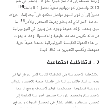
وارتفع عددهم إلى 30 (مع حيازة نحو 1.5 بالمئة) في عام
[14]
2013 واستمرار نمو ثرواتهم سنوياً بمعدل 6.4 بالمئة
،
مشيراً إلى أن قوى السوق تواصل تحكمها في آليات إنماء الثروات
[15]
الخاصة، الأمر الذي قد يخلق زعزعة للاستقرار والأمن
. ما
سبق، يجعلنا نؤكد حقيقة وجود خلل بنيوي في النيوليبرالية
من شأنه تكريس تصاعد الطبقية واللامساواة، وهذا ما يقودنا
إلى هذه المقولة المكبسلة: النيوليبرالية تمنحنا جميعاً حرية
متوهمة، وتُكسب الكثيرين منا فاقة أكيدة.
2 – لاتكافلية اجتماعية
اللاتكافلية الاجتماعية هي الخطيئة الثانية التي نعرض لها في
هذه الدراسة. فالنيوليبرالية هي فلسفة منمية للاقتصاد بقوالب
داروينية نيتشوية، مستخدمة قوتها لإضعاف برامج الرعاية
الاجتماعية، وتمجيد الفردانية بصيغها الصراعية الذاهبة إلى
تحميل الضعفاء والفقراء الفشل في تحصيل الثروات والمنافع،