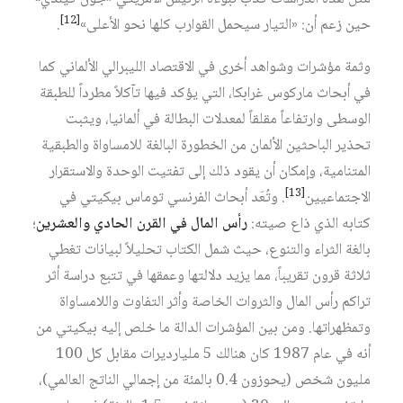
[12]
حين زعم أن: «التيار سيحمل القوارب كلها نحو الأعلى»
.
وثمة مؤشرات وشواهد أخرى في الاقتصاد الليبرالي الألماني كما
في أبحاث ماركوس غرابكا، التي يؤكد فيها تآكلاً مطرداً للطبقة
الوسطى وارتفاعاً مقلقاً لمعدلات البطالة في ألمانيا، ويثبت
تحذير الباحثين الألمان من الخطورة البالغة للامساواة والطبقية
المتنامية، وإمكان أن يقود ذلك إلى تفتيت الوحدة والاستقرار
[13]
الاجتماعيين
. وتُعَد أبحاث الفرنسي توماس بيكيتي في
كتابه الذي ذاع صيته:
رأس المال في القرن الحادي والعشرين
؛
بالغة الثراء والتنوع، حيث شمل الكتاب تحليلاً لبيانات تغطي
ثلاثة قرون تقريباً، مما يزيد دلالتها وعمقها في تتبع دراسة أثر
تراكم رأس المال والثروات الخاصة وأثر التفاوت واللامساواة
وتمظهراتها. ومن بين المؤشرات الدالة ما خلص إليه بيكيتي من
أنه في عام 1987 كان هنالك 5 مليارديرات مقابل كل 100
مليون شخص (يحوزون 0.4 بالمئة من إجمالي الناتج العالمي)،