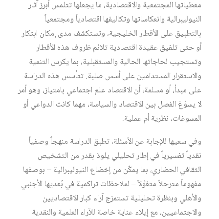
معطياتها المجتمعية والاقتصادية، ما يجعلها تتلمس أبرز آثار
النيوليبرالية وانعكاساتها وتكاليفها اقتصادياً ومجتمعياً
بالتطبيق على الأقطار الخليجية، وتستكشف مدى إمكان ابتكار
أو حتى تلفيق عقيدة اقتصادية تلائم ظروف هذه الأقطار
وتستجيب لحاجاتها الحالية والمستقبلية، بما يكرس التنمية
والاستقرار المستدامين على أسس صلبة. تتأسس هذه الدراسة
على مبدأ، أو مسلمة، أن الاقتصاد علم اجتماعي بامتياز، وهو أمر
لا يسوّغ الفصل بين الاقتصاد والسياسة، مهما كانت الدواعي أو
المسوغات، نظرية أم عملية.
وفي سعيها للإجابة عن الأسئلة، تطبق الدراسة منهجاً وصفياً
نقدياً تفسيرياً في إطار تحليلي يلوذ بقدر من التشخيص
الثقافي الحضاري، بما يمكّن من إخضاع النيوليبرالية – بوصفها
مفهوماً مترحلاً متغوِّلاً – لملاحظات تراكمية في بُعديها الأجنبي
والأهلي وبنظرة تحليلية تستمزج آراء كبار الاقتصاديين
والاجتماعيين، مع إيلاء عناية خاصة للآراء العلمية والنقدية