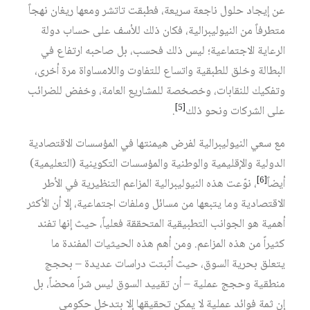
عن إيجاد حلول ناجعة سريعة، فطبقت تاتشر ومعها ريغان نهجاً
متطرفاً من النيوليبرالية، فكان ذلك للأسف على حساب دولة
الرعاية الاجتماعية؛ ليس ذلك فحسب، بل صاحبه ارتفاع في
البطالة وخلق للطبقية واتساع للتفاوت واللامساواة مرة أخرى،
وتفكيك للنقابات، وخصخصة للمشاريع العامة، وخفض للضرائب
[5]
على الشركات ونحو ذلك
.
مع سعي النيوليبرالية لفرض هيمنتها في المؤسسات الاقتصادية
الدولية والإقليمية والوطنية والمؤسسات التكوينية (التعليمية)
[6]
أيضاً
، نوّعت هذه النيوليبرالية المزاعم التنظيرية في الأطر
الاقتصادية وما يتبعها من مسائل وملفات اجتماعية، إلا أن الأكثر
أهمية هو الجوانب التطبيقية المتحققة فعلياً، حيث إنها تفند
كثيراً من هذه المزاعم. ومن أهم هذه الحيثيات المفندة ما
يتعلق بحرية السوق، حيث أثبتت دراسات عديدة – بحجج
منطقية وحجج عملية – أن تقييد السوق ليس شراً محضاً، بل
إن ثمة فوائد عملية لا يمكن تحقيقها إلا بتدخل حكومي