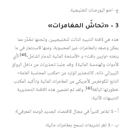
ج- احمِ البورصات الخليجية.
3 – «تحاشَ المغامرات»
هذه هي لافتة التنبيه الثالث للخليجيين، وتحتها نحُذّر مما
يمكن وصفه بالمغامرات غير المحسوبة، ومنها الاستثمار في ما
[40]
ينعته «وارين بافت» بـ «الأسلحة المالية للدمار الشامل»
(أي
الأدوات والهندسة المالية). وقد جلبنا تحذيرات من داخل الرواق
الليبرالي ذاته، كالتحذير الوارد من «مكتب المحاسبة العامة»
التابع للكونغرس الأمريكي من المغامرات المالية وتأكيد المكتب
[41]
خطورتها البالغة
. ولقد تم تضمين هذه اللافتة التحذيرية
التنبيهات الآتية:
أ – لا تغامر كثيراً في مجال الاقتصاد الجديد (ومنه المعرفي)؛
ب – لا تقر تشريعات تسمح بمغامرات مالية؛