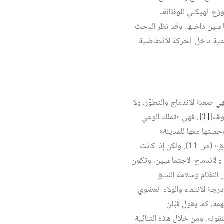
توزع الهيكلي للوظائف
اعلين داخلها. وقد نظر الباحث
عية داخل الحركة الانتفاضية
ه «الفئة الفلاحية الريفية النازحة» (ص 11) التي تعتبر «عنصراً مضاداً للتغيير» (ص 11)، فهي صعبة الاندماج والتطوّر، ولا
دوف]
[1]
. فهي «تملك الوعي
حملتها معها للمدينة»
(ص 11). «فالهياكل المؤسسية تخلق نماذج من الأجوبة التي عادة ما تكون وليدة تهيئة وتكوين ثقافي مسبق» (ص 11). ولكن إذا كانت
والاندماج الاجتماعيين، وتكون
 النظام وسلامة النسق
لال درجة الانتماء والولاء العضوي
ه، كما يقول فَبْلن
تنقونه. ومن خلال هذه الثنائية