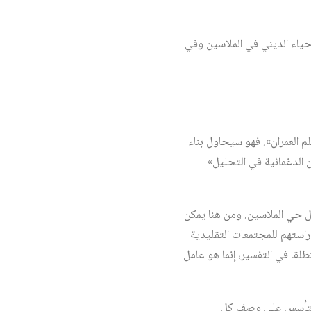
إحياء الديني في الملاسين وفي
لم العمران». فهو سيحاول بناء
 الدغمائية في التحليل»
خل حي الملاسين. ومن هنا يمكن
راستهم للمجتمعات التقليدية
لقا في التفسير، إنما هو عامل
خي يتأسس على وصف كل