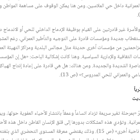
لعمرانية داخل حي الملاسين، ومن هنا يمكن الوقوف على مساهمة المواطن ود
أسرة غير قادرتين على القيام بوظيفة الإدماج الداخلي للحي أو الاندماج داخ
 استقطاب جديدة ومؤسسات قادرة على التوجيه والتأطير العمراني، رغم المشرو
زاحمتين من مؤسسات أخرى حديثة مثل مجالس البلدية ومراكز التهيئة العمرا
 الثقافية والإدارية السياسية. وهنا كانت إشكالية الباحث: «هل إن المؤسس
صرة الشديدة والجديدة. ومن هنالك: هل هي قادرة على إعادة إنتاج الهياكل ا
اعي والعمراني للحي المدروس؟» (ص 13).
حديث
«بمرحلة تغير سريعة تزداد اتساعاً وعمقاً بانتشار الأحياء العفوية حولها، وي
انية. وتؤدي هذه المشكلات بدورها إلى قلق الإنسان القاطن داخل هذه الأح
مقدرته المعيشية والإنتاجية من ناحية أخرى» (ص 15). وذلك يقتضي معرفة المستوى الت