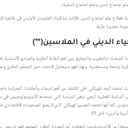
 اجتماع الدين وعلم اجتماع التنمية.
ة بقطاع علم اجتماع الدين. فكانت مذكّرتاه العلميتان الأوليان في ظاهرة ال
روية بجزيرة جرْبة.
حياء الديني في الملاسين(**)
 المبحث «بالتقريب والتوفيق بين أهم النقاط النظرية والمبادئ الأساسية لع
 واسعة ومستقبلية. ولهذا فهو سيحاول الابتعاد «عن التحجّر النظري وعن
 اعتماد البعد الهيكلي «في الكشف عن أهم السمات والعلامات العمرانية دا
 الدراسة القطبية للحي، وهي الدراسة التي اعتمدها الأنتروبولوجيون في د
، كما أنها تعتمد التفسير الهيكلي الذي لا يضع المستويات الاقتصادي منط
سرة والدين» (ص 9).
عاراً من الأنثروبولوجيا الثقافية. أما النموذج النظري المعتمد فهو تاري