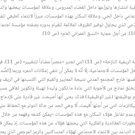
كيفية انتشارها وتوزّعها داخل الفضاء المدروس، وعلاقة المؤسسات ببعضها وال
اعي داخل الحي، وعلاقة السكان بهذه المؤسسات، مبرزاً الانتماء الطبقي للف
تماعي الذي يحاول توفير الظروف الملائمة للقيام بدوره بصفته مؤسسة اجتما
من أهمها في نظر
المؤسسات الاجتماعية، إلّا أنّه لا يمكن أن ننفي إمكانات التمرد وربما [الصُّ
نفسها خارج المجتمع المدني نتيجة المعايير والقيم التي اكتسبتها في الريف و
 بوظيفتها (غير الوظيفية) فذلك يعني أنها أصبحت غير قادرة على الإدماج 
انزمات التي من أجلها أُقيمت، ألا وهي الحد من حالة التوتر مع الحفاظ على
تماعي والعمران» (ص 12). وعدم تفاعل هؤلاء السكان مع هذه المؤسسات «يمكن كشفه وفهمه من خ
ورات العقائدية والفكرية التي يحملها هؤلاء عن هذه المؤسسات، إذ يمكن فهم
نسبة التباعد بين الانتماء الاجتماعي لهؤلاء المتساكنين والرمز المرجعي الذي يع