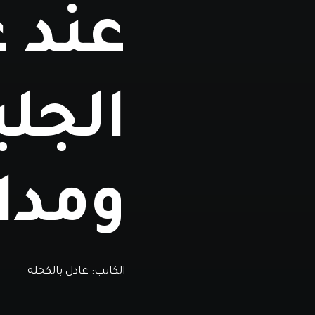
عند ع
الجل
ومدا
الكاتب:
عادل بالكحلة