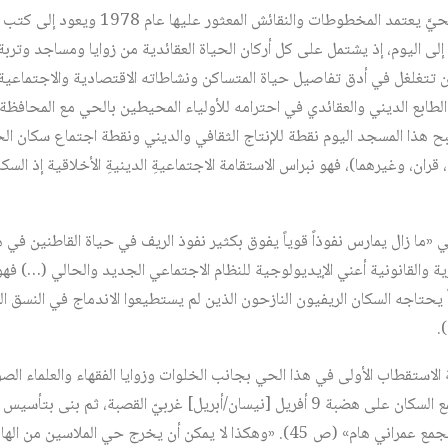
في تقديم عبد القادر الجليدي الحيَّ يعتمد المخط
يط إلى اليوم، إذ يشتمل على كل أركان الحياة العقائدية من زوايا ومساجد وترب
تغلغل في أدق تفاصيل حياة المتساكن ونشاطاته الاقتصادية والاجتماعية إلى
لطابع الديني والعقائدي في احترامه للأولياء المحيطين بالحي مع المحافظ
 هذا المسجد اليوم نقطة للإنتاج الثقافي والديني ونقطة اجتماع سكان الحي
، قران، وغيرهما)، فهو نبراس الاستقامة الاجتماعيةِ الدينيةِ الأخلاقية إذ السكان 
 «ما زال يمارس نفوذاً قوياً يفوق بكثير نفوذ الريف في حياة القاطنين في ه
ة والقانونية أعني الإيديولوجية للنظام الاجتماعي الجديد والحالي (…) فه
يحتاجه السكان الريفيون النازحون الذين لم يستطيعوا الاندماج في النسق ا
 الاستقطاب الأولى في هذا الحي بجانب الخلوات وزوايا الفقهاء والعلماء 
التوفيق في العهد الحفصي، تجمع السكان على هضبة 9 أفريل [نيسان/أبريل] غربيّ القصب
بعد، تحول السفح المنبسط إلى تجمع عمراني هام» (ص 45). «وهكذا لا يمكن أن يخرج حي 