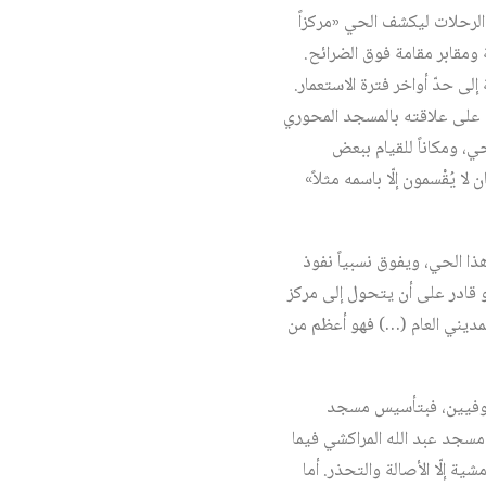
وطات والنقائش المعثور عليها عام 1978 ويعود إلى كتب الرحلات ليكشف الحي «مركزاً
ة ومقابر مقامة فوق الضرائح.
 حدّ أواخر فترة الاستعمار.
ة على علاقته بالمسجد المحوري
، ومكاناً للقيام ببعض
لا يُقْسمون إلّا باسمه مثلاً»
ذا الحي، ويفوق نسبياً نفوذ
و قادر على أن يتحول إلى مركز
لمديني العام (…) فهو أعظم من
الصوفيين، فبتأسيس مسجد
ة، ثم بنى بتأسيس مسجد عبد الله المراكشي فيما
الملاسين من الهامشية إلّا الأصالة والتحذر. أما