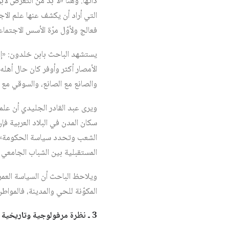
ذاتها. وهنا «لا بدّ من التعرض ل
التي أراد أن يكشف عنها علم الاج
فعالج ولأوّل مرّة الأسس الاجتما
يستشهد الباحث بابن خلدون: «إن
الأمصار أكثر وأوفر كان حال أهله
والصانع مع الصانع، والسوقي مع ا
ويرى عبد القادر الجليدي أن عل
سكان المدن في البلاد العربية فإ
المستقبلية بين الشباب الجامعي ال
ويلاحظ الباحث أن السياسة العمر
المكوّنة للحي والمدينة، فالمواط
3 ـ نظرة مرفولوجية وتاريخية لحي الملاسين