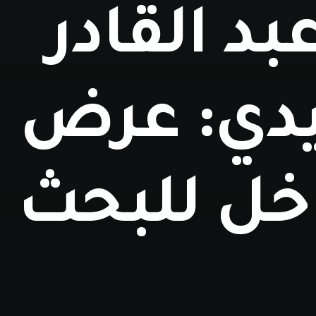
بد القادر
يدي: عرض
خل للبحث