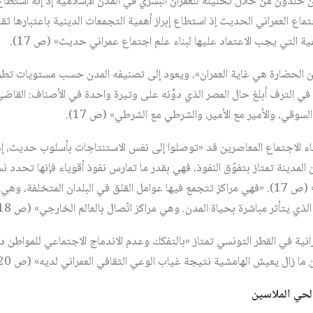
ابن خلدون من خلال تحليله للعمران البشري في المدن الإسلامية إذ إنه استط
تماع العمراني الحديث إذ استطاع إبراز أهمية التجمعات الدينية باعتبارها ث
عية التي يجب الاعتماد عليها لبناء علم اجتماع عمراني حديث» (ص 17).
 الحضارة هي غاية العمران»، ويعود إلى تصنيفه المدن حسب مستويات تطور
 في الترف أبلغ حال المصر الذي دوَّنه على وتيرة واحدة في الأصناف: القاضي
لسوقي، والأمير مع الأمير، والشرطي مع الشرطي» (ص 17).
ماء الاجتماع المعاصرين قد «توصلوا إلى نفس الاستنتاجات بأسلوب حديث، إ
ن المدينة تمتاز بتفوّق النفوذ، فهي بقدر ما تمارس نفوذ أقوياء فإنها تحدد 
الشعب وتحدد سياسة الحكومة» (ص 17). «فهي مراكز تتجمع فيها عوامل القلق في البلدان المت
ذي يتأثر مباشرة بحياة المدن. وهي مراكز اتّصال بالعالم الخارجي» (ص 18).
انية في القطر التونسي تمتاز «بالتفكك وعدم الاندماج الاجتماعي للمواطن د
ن ما زال يعيش الهامشية نتيجة غياب الوعي الثقافي العمراني لديه» (ص 20).