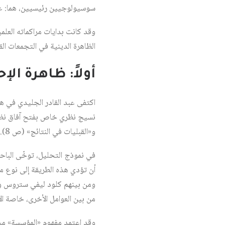
سوسيولوجيين رئيسيين، هما: علم
وقد كانت بدايات مراكماته العلمي
الظاهرة الدينية في التجمعات الق
أولاً: ظاهرة الإ
اكتفى عبد القادر الجليدي في هذا
نسيج نظري خاص بفتح آفاق نظرية
و«القبليات في النتائج» (ص 8).
في نموذج التحليل، توخّى الباحث
أن تؤدي هذه الطريقة إلى نوع من
ومن بينهم كلود ليفي ستروس وموس
من بين العوامل الأخرى، خاصة الأ
وقد اعتمد مفهوم «المؤسسة» مست