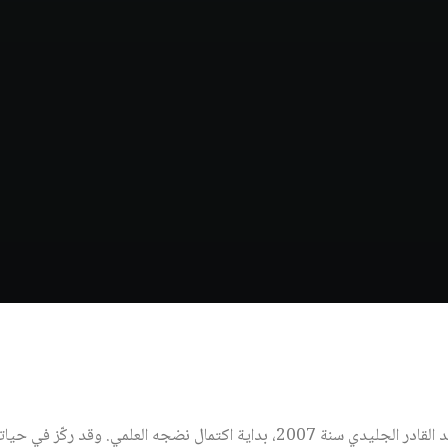
توفي عَالم الاجتماع التونسي عبد القادر الجليدي سنة 2007، بداية اكتمال نضجه العلم