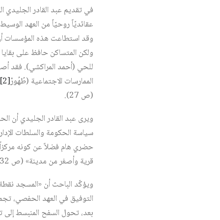
عقائديّاً روحيّاً من العهد الوس
وقد استطاعت هذه المؤسسات أن ت
ولكن المتساكن حافظ على بقايا ا
للحي (أحمد المراكشي). فقد أصبح
الممارسات الاجتماعية (طُهُورْ
[2]
(ص 27).
ويرى عبد القادر الجليدي أن الحي
سياسة الحكومة والسلطات الإداري
حضري هام فضلاً عن كونه مركزاً 
قرية وأصغر من مدينة» (ص 32).
ويؤكّد الباحث أن «المسجد نقطة