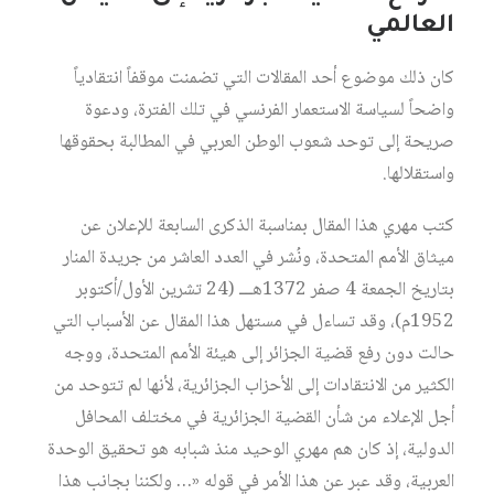
العالمي
كان ذلك موضوع أحد المقالات التي تضمنت موقفاً انتقادياً
واضحاً لسياسة الاستعمار الفرنسي في تلك الفترة، ودعوة
صريحة إلى توحد شعوب الوطن العربي في المطالبة بحقوقها
واستقلالها.
كتب مهري هذا المقال بمناسبة الذكرى السابعة للإعلان عن
ميثاق الأمم المتحدة، ونُشر في العدد العاشر من جريدة المنار
بتاريخ الجمعة 4 صفر 1372هـــ (24 تشرين الأول/أكتوبر
1952م)، وقد تساءل في مستهل هذا المقال عن الأسباب التي
حالت دون رفع قضية الجزائر إلى هيئة الأمم المتحدة، ووجه
الكثير من الانتقادات إلى الأحزاب الجزائرية، لأنها لم تتوحد من
أجل الإعلاء من شأن القضية الجزائرية في مختلف المحافل
الدولية، إذ كان هم مهري الوحيد منذ شبابه هو تحقيق الوحدة
العربية، وقد عبر عن هذا الأمر في قوله «… ولكننا بجانب هذا