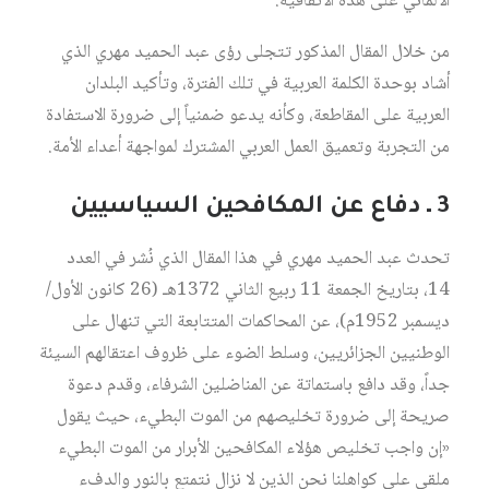
الألماني على هذه الاتفاقية.
من خلال المقال المذكور تتجلى رؤى عبد الحميد مهري الذي
أشاد بوحدة الكلمة العربية في تلك الفترة، وتأكيد البلدان
العربية على المقاطعة، وكأنه يدعو ضمنياً إلى ضرورة الاستفادة
من التجربة وتعميق العمل العربي المشترك لمواجهة أعداء الأمة.
3 ـ دفاع عن المكافحين السياسيين
تحدث عبد الحميد مهري في هذا المقال الذي نُشر في العدد
14، بتاريخ الجمعة 11 ربيع الثاني 1372هـ (26 كانون الأول/
ديسمبر 1952م)، عن المحاكمات المتتابعة التي تنهال على
الوطنيين الجزائريين، وسلط الضوء على ظروف اعتقالهم السيئة
جداً، وقد دافع باستماتة عن المناضلين الشرفاء، وقدم دعوة
صريحة إلى ضرورة تخليصهم من الموت البطيء، حيث يقول
«إن واجب تخليص هؤلاء المكافحين الأبرار من الموت البطيء
ملقى على كواهلنا نحن الذين لا نزال نتمتع بالنور والدفء