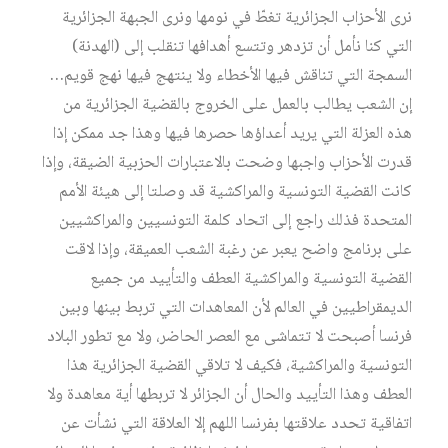
نرى الأحزاب الجزائرية تغطّ في نومها ونرى الجبهة الجزائرية
التي كنا نأمل أن تزدهر وتتسع أهدافها تنقلب إلى (الهدنة)
السمجة التي تناقش فيها الأخطاء ولا ينتهج فيها نهج قويم…
إن الشعب يطالب بالعمل على الخروج بالقضية الجزائرية من
هذه العزلة التي يريد أعداؤها حصرها فيها وهذا جد ممكن إذا
قدرت الأحزاب واجبها وضحت بالاعتبارات الحزبية الضيقة، وإذا
كانت القضية التونسية والمراكشية قد وصلتا إلى هيئة الأمم
المتحدة فذلك راجع إلى اتحاد كلمة التونسيين والمراكشيين
على برنامج واضح يعبر عن رغبة الشعب العميقة، وإذا لاقت
القضية التونسية والمراكشية العطف والتأييد من جميع
الديمقراطيين في العالم لأن المعاهدات التي تربط بينها وبين
فرنسا أصبحت لا تتماشى مع العصر الحاضر، ولا مع تطور البلاد
التونسية والمراكشية، فكيف لا تلاقي القضية الجزائرية هذا
العطف وهذا التأييد والحال أن الجزائر لا تربطها أية معاهدة ولا
اتفاقية تحدد علاقتها بفرنسا اللهم إلا العلاقة التي نشأت عن