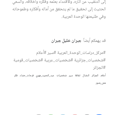
إلى التنقيب عن آثاره، والاقتداء بعلمه وفكره وأخلاقه، والسعي
الحثيث إلى تحقيق ما لم يتحقق من آماله وأفكاره وطموحاته
وفي طليعتها الوحدة العربية.
قد يهمكم أيضاً
جبران خليل جبران
#مركز_دراسات_الوحدة_العربية #سير #أعلام
#شخصيات_جزائرية #شخصيات_عربية #شخصيات_قومية
#الجزائر
أعلام
الجزائر
النضال
ثقافة
سير
شخصيات
عبد_الحميد_مهري
فرحات_حشاد
فكر
معن_بشور