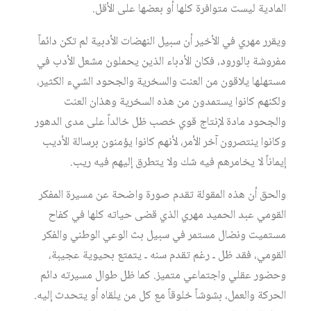
المادية ليست متوافرة كلها أو بعضها على الأقل.
ويقرر مهري في الأخير أن سبيل النهضات الأدبية لم تكن دائماً
مفروشة بالورود، فكان الأدباء الذين يحملون مشعل الأدب في
مستهلها يلاقون من العنت والسخرية والجحود الشيء الكثير،
ولكنهم كانوا يستمدون من هذه السخرية وهذان العنت
والجحود مادة لإنتاج قوي خصب ظل خالداً على مدى الدهور
وكانوا ينتصرون آخر الأمر، لأنهم كانوا يؤمنون برسالة الأديب
إيماناً لا يخامرهم فيه شك ولا يتطرق إليهم فيه ريب.
والحق أن هذه المقولة تقدم صورة واضحة عن مسيرة المفكر
القومي عبد الحميد مهري الذي قضى حياته كلها في كفاح
مستميت ونضال مستمر في سبيل بث الوعي الوطني والفكر
القومي، فقد ظل ـ رغم تقدم سنه ـ يتمتع بحيوية عجيبة،
وحضور عقلي واجتماعي متميز. كما ظل طوال مسيرته دائم
الحركة والعمل، بشوشاً خلوقاً مع كل من يلقاه أو يتحدث إليه.