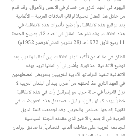
اليهود في العهد النازي من خسائر في الأنفس والأموال. وقد قدم
من خلال هذا المقال تحليلاً لوقائع العلاقات العربية – الألمانية
بعد توقيع هذه الاتفاقية، وأوضح تأثيرات هذه الاتفاقية في
هذه العلاقات، وقد نشر هذا المقال في العدد 12، بتاريخ الجمعة
11 ربيع الأول 1972هـ (28 تشرين الثاني/نوفمبر 1952م).
انطلق في مقاله من تأكيد توتر العلاقات بين ألمانيا والعرب بعد
توقيع الاتفاقية المذكورة، وأشار إلى أن ألمانيا تريد بهذه
الاتفاقية تنفيذ التزاماتها الأدبية للغربيين بتعويض المضطهدين
في العهد النازي عمّا لحقهم من أضرار، بيد أن البلدان العربية لا
تزال قانونياً في حالة حرب مع إسرائيل رأت في هذه الاتفاقية
خطراً يهدد كيانها، لأن إسرائيل ستستعمل هذه التعويضات في
تقوية إنتاجها الصناعي والحربي. وقد اجتمعت كلمة الدول
العربية في الاجتماع الأخير الذي عقدته اللجنة السياسية
للجامعة العربية على مقاطعة ألمانيا اقتصادياً إذا صادق البرلمان