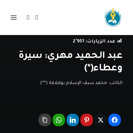
في
مقالات
•
1 أبريل، 2020
عدد الزيارات:
2٬951
عبد الـحميد مهري: سيرة
وعطاء(*)
الكاتب:
محمد سيف الإسلام بوفلاقة (**)