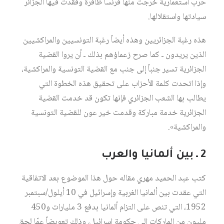
حرب استعمارية خرجت منها فرنسا ظافرة وفقدت فيها الجزائر
سيادتها واستقلالها.
هذه رغبة الجزائريين وهذه أيضاً رغبة التونسيين والمراكشيين
الذين يريدون ـ كما صرح زعماؤهم بذلك ـ أن يروا القضية
الجزائرية تسير جنباً إلى جنب مع القضية التونسية والمراكشية،
وإذا اتحدت كلمة الأحزاب على تحقيق هذه الخطوة التي
يطالب بها الشعب الجزائري فإنها تكون قد خدمت القضية
الجزائرية خدمة مباركة وقدمت خير عون للقضية التونسية
والمراكشية».
2 ـ بين ألمانيا والعرب
كتب عبد الحميد مهري مقاله حول هذا الموضوع بعد الاتفاقية
التي عقدت بين ألمانيا الغربية وإسرائيل في 10 أيلول/سبتمبر
1952، التي تنص على التزام ألمانيا بدفع 3 مليارات و450
مليون من الماركات إلى حكومة إسرائيل، وذلك تعويضاً عمّا لحق