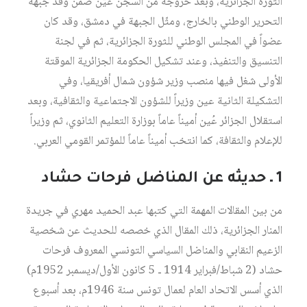
الثورة الجزائرية، وبعد خروجه من السجن عيّن ضمن وفد جبهة
التحرير الوطني بالخارج، ومثّل الجبهة في دمشق، وقد كان
عضواً في المجلس الوطني للثورة الجزائرية، ثم في لجنة
التنسيق والتنفيذ، وعند تشكيل الحكومة الجزائرية الموقتة
الأولى شغل فيها منصب وزير شؤون شمال أفريقيا، وفي
التشكيلة الثانية عين وزيراً للشؤون الاجتماعية والثقافية، وبعد
استقلال الجزائر عُين أميناً عاماً بوزارة التعليم الثانوي، ثم وزيراً
للإعلام والثقافة، كما انتخب أميناً عاماً للمؤتمر القومي العربي.
1 ـ حديثه عن المناضل فرحات حشاد
من بين المقالات المهمة التي كتبها عبد الحميد مهري في جريدة
المنار الجزائرية، ذلك المقال الذي خصصه للحديث عن شخصية
الزعيم النقابي والمناضل السياسي التونسي المعروف فرحات
حشاد (2 شباط/فبراير 1914 ـ 5 كانون الأول/ديسمبر 1952م)
الذي أسس الاتحاد العام لعمال تونس سنة 1946م، بعد أسبوع