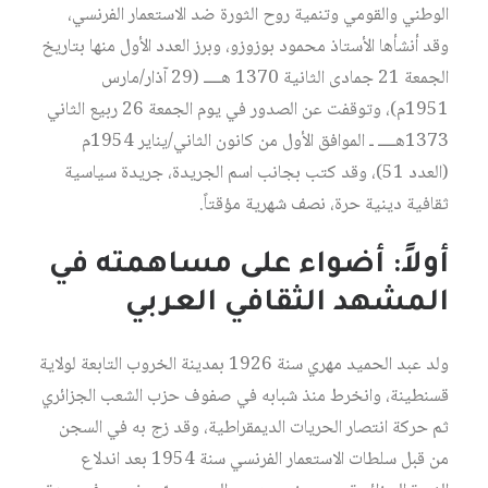
الوطني والقومي وتنمية روح الثورة ضد الاستعمار الفرنسي،
وقد أنشأها الأستاذ محمود بوزوزو، وبرز العدد الأول منها بتاريخ
الجمعة 21 جمادى الثانية 1370 هــــ (29 آذار/مارس
1951م)، وتوقفت عن الصدور في يوم الجمعة 26 ربيع الثاني
1373هــــ ـ الموافق الأول من كانون الثاني/يناير 1954م
(العدد 51)، وقد كتب بجانب اسم الجريدة، جريدة سياسية
ثقافية دينية حرة، نصف شهرية مؤقتاً.
أولاً: أضواء على مساهمته في
المشهد الثقافي العربي
ولد عبد الحميد مهري سنة 1926 بمدينة الخروب التابعة لولاية
قسنطينة، وانخرط منذ شبابه في صفوف حزب الشعب الجزائري
ثم حركة انتصار الحريات الديمقراطية، وقد زج به في السجن
من قبل سلطات الاستعمار الفرنسي سنة 1954 بعد اندلاع