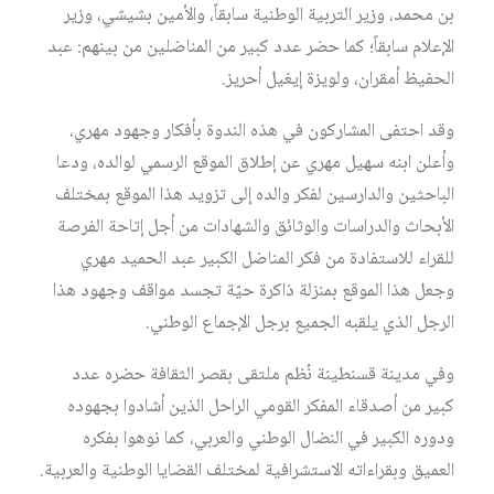
بن محمد، وزير التربية الوطنية سابقاً، والأمين بشيشي، وزير
الإعلام سابقاً؛ كما حضر عدد كبير من المناضلين من بينهم: عبد
الحفيظ أمقران، ولويزة إيغيل أحريز.
وقد احتفى المشاركون في هذه الندوة بأفكار وجهود مهري،
وأعلن ابنه سهيل مهري عن إطلاق الموقع الرسمي لوالده، ودعا
الباحثين والدارسين لفكر والده إلى تزويد هذا الموقع بمختلف
الأبحاث والدراسات والوثائق والشهادات من أجل إتاحة الفرصة
للقراء للاستفادة من فكر المناضل الكبير عبد الحميد مهري
وجعل هذا الموقع بمنزلة ذاكرة حيّة تجسد مواقف وجهود هذا
الرجل الذي يلقبه الجميع برجل الإجماع الوطني.
وفي مدينة قسنطينة نُظم ملتقى بقصر الثقافة حضره عدد
كبير من أصدقاء المفكر القومي الراحل الذين أشادوا بجهوده
ودوره الكبير في النضال الوطني والعربي، كما نوهوا بفكره
العميق وبقراءاته الاستشرافية لمختلف القضايا الوطنية والعربية.