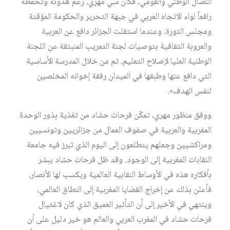
النضال الوطني والقومي، فكان سي مهري، رغم هدوئه وتحفظه
رافعاً لواء الاتجاه العربي في جبهة التحرير والحكومة المؤقتة
ومجلس الثورة، وعندما استقلت الجزائر دافع عن العربية
والعروبة الثقافية بتوصيات لجنة التعريب المنبثقة عن اللجنة
الوطنية العليا لإصلاح التعليم، ثم من خلال المدرسة الأساسية
التي دافع عنها وطبقها في الميدان رفقة إخوانه المخلصين
لنفس الهدف».
ووفق منظور مهري، تمكّن فرحات حشاد من تغذية بذور الوحدة
المغربية والعربية في صفوف العمال من جزائريين وتونسيين
ومراكشيين وجعلهم يتطلعون إلى اليوم الذي تبرز فيه جامعة
النقابات المغربية إلى الوجود. وقد ظل فرحات حشاد يبشر
بأفكاره هذه في الأوساط النقابية العالمية ويكسب لها الأنصار،
فأعلن بذلك عن إخراج القضايا المغربية إلى النطاق العالمي،
وينتهي في الأخير إلى أن التأثير العميق الذي كان لاغتيال
فرحات حشاد في المغرب العربي والعالم هو خير دليل على أن