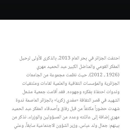
احتفت الجزائر في بحر العام 2013، بالذكرى الأولى لرحيل
المفكر القومي والمناضل الكبير عبد الحميد مهري
(1926 ـ 2012)، حيث نظمت مجموعة من الجامعات
الجزائرية والمؤسسات الثقافية والعلمية لقاءات وملتقيات
وندوات احتفاءً بفكره وجهوده. فقد أقامت جمعية مشعل
الشهيد في قصر الثقافة «مفدي زكريا» بالجزائر العاصمة ندوة
شهدت حضوراً مكثفاً من قبل رفاق وأصدقاء المفكر عبد الحميد
مهري إضافة إلى عائلته وعدد من المسؤولين والوزراء، نذكر من
بينهم: جمال ولد عباس، وزير الشؤون الاجتماعية سابقاً، وعلي