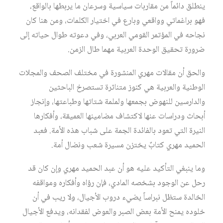
ينطلق دائماً من مقاربات سياسية وسرعان ما يربطها بالواقع،
فهو براغماتي وواقعي وبارع في اختيار الكلمات، ومن هنا كان
نجاحه في المؤتمر القومي العربي، وفي دعوته طوال حياته إلى
ضرورة تحقيق الوحدة العربية مهما طال الزمن.
والحق أن مقالات مهري المنشورة في مختلف الصحف والمجلات
الوطنية والعربية هي كنوز متناثرة تستصرخ الباحثين
والدارسين للنهوض بجمعها ولملمة شتاتها وطباعتها، وإنجاز
أبحاث ودراسات عنها لاكتشاف مضامينها العميقة، وأفكارها
النيرة التي تعود بالفائدة الجمة على شباب هذه الأمة. فعبد
الحميد مهري كتابٌ يختزن مسيرة شعب ونضال أمة.
وما ينبغي التأكيد عليه هو أن عبد الحميد مهري وإن كان قد
رحل عن الوجود بشخصه المادي، فإن رؤاه وأفكاره ومواقفه
الخالدة ستظل نبراساً يضيء دروب الأجيال، ولا ريب في أن
خلوده يمنح الأمة بعض الصبر والعوض لفقدانه، ويدفع الأجيال