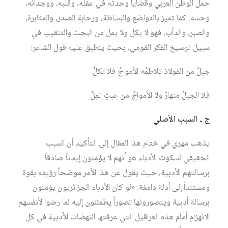
حمل الوطن العربي وقضايا وحدته في عقله، وقلبه، ووجدانه،
وحسه. كما تميز بالتواضع والبساطة، ورحابة الصدر، والمثابرة،
والصبر، والدأب، فهو لا يكل ولا يمل من البحث والتنقيب في
سبيل ترسيخ الفكر القومي، بحيث ينطبق عليه قول الشاعر:
جبلٌ من الفولاذ تلاطمُه الأمواجُ فلا تكلُّ
فلا الجبلُ منهارٌ ولا الأمواجُ من عبثٍ تمِلُ
ج ـ السبب الأصلي
يذهب مهري في ختام هذا المقال إلى التأكيد أن السبب
الحقيقي لسكوت الأدباء هو أنهم لا يؤمنون إيماناً صادقاً
برسالتهم الأدبية، حيث يقول عن هذا الأمر موضحاً رؤيته بقوة
ومستنداً إلى أدلة دامغة: «لو كان الأدباء الجزائريون يؤمنون
برسالة أدبية ويتصورونها تصوراً يطمئنون إليه لما رضوا لأنفسهم
الانهزام أمام هذه العراقيل التي عرفتها النهضات الأدبية في كل