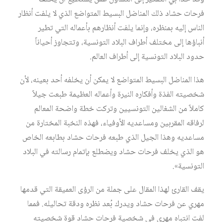
فرحات حشاد ذلك المناضل البسيط المتواضع الذي لا يلفت أنظار
الناس إليه بمنظره، وإنما يلفت أنظارهم بأعماله التي تطير
أنباؤها إلى مختلف أطراف البلاد التونسية، وتتجاوز أحياناً
حدود البلاد التونسية إلى أطراف العالم.
هذا المناضل البسيط المتواضع لا يمكن أن يخلفه أحد بعينه، لأن
شخصيته الفذة وأفكاره النيرة وأعماله العظيمة طبعت جيلاً
كاملاً من الشغالين التونسيين وتركت خطة واضحة المعالم
لرفاقه المقربين ومساعديه الأوفياء، فهذه النخبة المختارة من
مساعديه وهذا الجيل الذي طبعه فرحات حشاد بطابعه الخاص
هو الذي يخلف فرحات حشاد ويضطلع بإتمام رسالته في البلاد
التونسية».
يقف القارئ لهذا المقال على جملة من الرؤى العميقة التي قدمها
مهري عن فرحات حشاد ويدرك بُعد نظره ودقة تحاليله. فمما
لفت انتباه مهري في شخصية فرحات حشاد قوة شخصيته