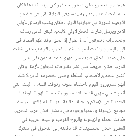
هوجاء وتتدحرج على صخور حادة، وكان يريد إنقاذها فكان
دائم البحث عمن يمد إليه يده، وفي النهاية بقي في قلة من
الأوفياء للثورة في طهارتها الأولى، فكان يكتب الرسائل لأولي
الأمر ويرسل إشارات الخطر لأولي الألباب، فيقرأ الناس رسائله
وتحذيراته ويعرفون أنه لا يقول إلا الحق. وقد ظهر الفساد في
البر والبحر وارتفعت أصوات أغنياء الحرب والإرهاب حتى غطت
على صوت الحق، صوت سي مهري وأمثاله ممن بقي على
الدرب، فكان حريصاً على نشر مقترحاته لتجاوز الأزمة، وكان
كثير التحذير لأصحاب السلطة وحتى لخصومه الذين لا شك
أنهم مسرورون اليوم باختفاء صوته وتوقف قلمه…، البيئة التي
أنجبت سي مهري قد حملته مسؤولية حماية الهوية الوطنية
المتمثلة في الإسلام والجزائر واللغة العربية، ثم زكتها الدراسة
بجامع الزيتونة ودعمها وجوده في دمشق خلال حرب التحرير،
فكانت العائلة والزيتونة والروح القومية والبيئة العربية في
المشرق خلال الخمسينيات قد دفعته إلى الدخول في معترك