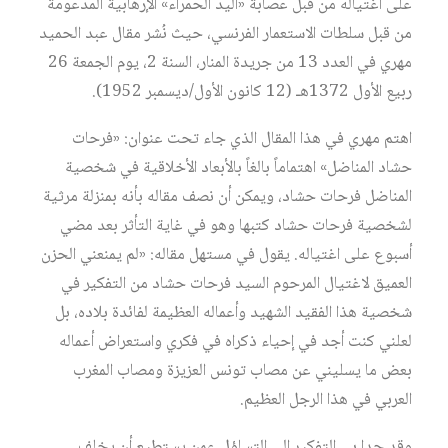
على اغتياله من قبل عصابة «اليد الحمراء» الإرهابية المدعومة
من قبل سلطات الاستعمار الفرنسي، حيث نُشر مقال عبد الحميد
مهري في العدد 13 من جريدة المنار، السنة 2، يوم الجمعة 26
ربيع الأول 1372هـ (12 كانون الأول/ديسمبر 1952).
اهتم مهري في هذا المقال الذي جاء تحت عنوان: «فرحات
حشاد المناضل» اهتماماً بالغاً بالأبعاد الأخلاقية في شخصية
المناضل فرحات حشاد، ويمكن أن نصف مقاله بأنه بمنزلة مرثية
لشخصية فرحات حشاد كتبها وهو في غاية التأثر بعد مضي
أسبوع على اغتياله. يقول في مستهل مقاله: «لم يمنعني الحزن
العميق لاغتيال المرحوم السيد فرحات حشاد من التفكير في
شخصية هذا الفقيد الشهيد وأعماله العظيمة لفائدة بلاده، بل
لعلني كنت أجد في إحياء ذكراه في فكري واستعراض أعماله
بعض ما يسليني عن مصاب تونس العزيزة ومصاب المغرب
العربي في هذا الرجل العظيم.
وقد حدا بي التفكير إلى التساؤل عمن يستطيع أن يخلف