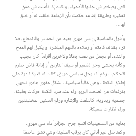
التي يتبختر في حللها الأدعياء، ولكنك إذا تأملت في عمق
تفكيره وطريقة إقناعه حكمت بأن الزعامة خلقت له أو خلق
لها…
وأقول بالمناسبة إن سي مهري بعيد عن الحماس والاندفاع، فلا
تراه يقذف قادته أو زملاءه بالتهم المباشرة أو يكيل لهم المدح
والثناء، أو يجعل من نفسه بطلاً والآخرين أقزاماً. كان يجيب
وكأنه يخشى وخز الضمير أو سيف التاريخ أو إدانة قاض صارم
الأحكام… رغم أنه رجل سياسي عريق، كانت له قدرة نادرة على
إطلاق النكتة ـ وهي غالباً سياسية ـ بشكل عفوي هادئ تنتهي
بفرقعات من الضحك البرئ. وله عند سرد النكتة حركات بطيئة،
جسمية ويدوية، كالتلفت والإشارة ورفع العينين المختبئتين
وراء نظارات سميكة.
بداية من التسعينيات اتسع جرح الجزائر أمام سي مهري،
وكمناضل غير أناني كان يرقب السفينة وهي تشق عاصفة