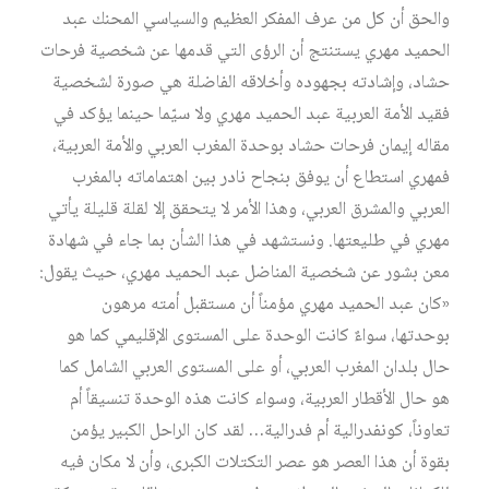
والحق أن كل من عرف المفكر العظيم والسياسي المحنك عبد
الحميد مهري يستنتج أن الرؤى التي قدمها عن شخصية فرحات
حشاد، وإشادته بجهوده وأخلاقه الفاضلة هي صورة لشخصية
فقيد الأمة العربية عبد الحميد مهري ولا سيّما حينما يؤكد في
مقاله إيمان فرحات حشاد بوحدة المغرب العربي والأمة العربية،
فمهري استطاع أن يوفق بنجاح نادر بين اهتماماته بالمغرب
العربي والمشرق العربي، وهذا الأمر لا يتحقق إلا لقلة قليلة يأتي
مهري في طليعتها. ونستشهد في هذا الشأن بما جاء في شهادة
معن بشور عن شخصية المناضل عبد الحميد مهري، حيث يقول:
«كان عبد الحميد مهري مؤمناً أن مستقبل أمته مرهون
بوحدتها، سواءٌ كانت الوحدة على المستوى الإقليمي كما هو
حال بلدان المغرب العربي، أو على المستوى العربي الشامل كما
هو حال الأقطار العربية، وسواء كانت هذه الوحدة تنسيقاً أم
تعاوناً، كونفدرالية أم فدرالية… لقد كان الراحل الكبير يؤمن
بقوة أن هذا العصر هو عصر التكتلات الكبرى، وأن لا مكان فيه