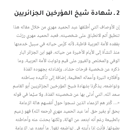
2 ـ شهادة شيخ المؤرخين الجزائريين
إن الأوصاف التي أطلقها عبد الحميد مهري من خلال مقاله هذا
تنطبق أتم الانطباق على شخصيته، فعبد الحميد مهري رزئت
بفقده الأمة العربية قاطبة، لأنه كرّس حياته في سبيل خدمتها
منذ النشأة إلى الأيام الأخيرة من حياته، فهو ابن الجزائر البار
الوفي والمخلص والغيور على قيم وثوابت الأمة العربية، وما
ذكره عن شخصية فرحات حشاد، وإشادته بجهوده الفذة
وأفكاره النيرة وأعماله العظيمة، إضافة إلى تأكيده بساطته
وتواضعه، يذكّرنا بشهادة شيخ المؤرخين الجزائريين أبو القاسم
سعد الله، التي أدلى بها عن شخصيته الفذة، ولا سيِّما في قوله
«… كُثر هم الزعماء الذين نسجوا حول أنفسهم هالة الزعامة
بحق أو بغير حق. أما عبد الحميد مهري (رحمه الله) فهو زعيم
بالطبيعة رغم أنه ابتعد عن الهالة، ولكنها بحثت عنه وأحاطته
بضوئها. فأنت إذا رأيته في تواضعه تقول ما أبعده عن الزعامة