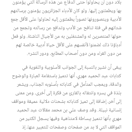
بلاد دون أن يحاولوا حتى الدفاع عن هذه الرسالة التي يؤمنون
بها ويطمئنون إليها. ولو كان الأدباء الجزائريون يؤمنون برسالتهم
الأدبية ويتصورونها تصوراً يطمئنون إليه لحاولوا على الأقل جمع
شتاتهم في فئة تنافح عن الأدب وتدافع عن رسالته وتجمع من
حولها المنتصرين له والمشتغلين به من الأجيال الناشئة. ولو فعل
أدباؤنا ذلك لضمنوا لأنفسهم على الأقل حياة أدبية خالصة لهم
من دون القراء ومن دون أصحاب المطابع، ودور النشر».
يبقى أن نشير بالنسبة إلى الجوانب الأسلوبية واللغوية في
كتابات عبد الحميد مهري، أنها تتميز باستقامة العبارة والوضوح
والدقة، ويعجب المتأمل في كتاباته بأسلوبه الجذاب، ويشعر
بلذة في يسره وانتقاله بالقارئ من فكرة إلى أخرى، ومن معنى
إلى آخر، إضافة إلى تميز كتاباته بشحنات دلالية عميقة ومواقف
إنسانية نبيلة. وقد وصف علي بن محمد مقالات عبد الحميد
مهري بأنها تتميز ببساطة لامتناهية وفيها يسجل الكثير من
المواقف التي لا بد من صفحات وصفحات للتعبير عنها، إذ