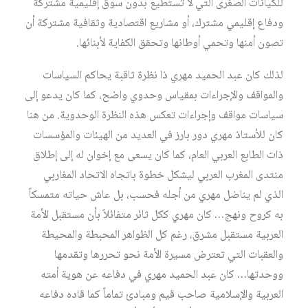
للكيانات الصغرى التي لا تستطيع بدون سوق إقليمية مشتركة
ودفاع إقليمي مشترك، أو مشاريع اقتصادية وثقافية مشتركة أن
تصون أمنها وتحمي أوطانها وتحقق الكفاية لأبنائها.
لذلك كان عبد الحميد مهري ذا نظرة ثاقبة يحاكم السياسات
والمواقف والإجراءات بمقياس وحدوي واضح، كما كان يدعو إلى
سياسات مواقف وإجراءات تعكس هذه النظرة الوحدوية. من هنا
كان للأستاذ مهري دور بارز في العديد من الهيئات والمؤسسات
ذات الطابع العربي العام، كما كان يسعى مع إخوان له إلى إطلاق
منتدى المغرب العربي ليشكل خطوة باتجاه الاتحاد المغاربي
الذي لم يناضل مهري من أجله فحسب، بل عاش حياته متمسكاً
به كروح ونهج… كان مهري ككل ثائر متفائلاً بأن مستقبل الأمة
العربية مستقبل مشرق، رغم كل الظواهر المحبطة والمحيطة
والعقبات التي تعترض مسيرة الأمة نحو تحررها وتقدمها
ووحدتها… كان عبد الحميد مهري في دفاعه عن هوية أمته
العربية والإسلامية صاحب قيم ومبادئ تماماً كما قاده دفاعه