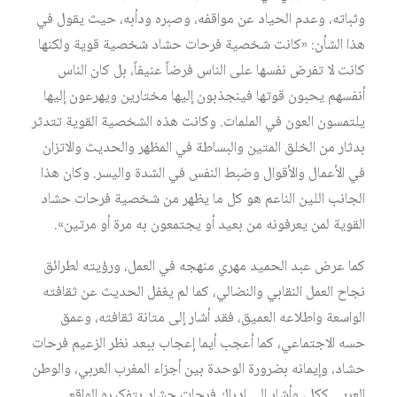
وثباته، وعدم الحياد عن مواقفه، وصبره ودأبه، حيث يقول في
هذا الشأن: «كانت شخصية فرحات حشاد شخصية قوية ولكنها
كانت لا تفرض نفسها على الناس فرضاً عنيفاً، بل كان الناس
أنفسهم يحبون قوتها فينجذبون إليها مختارين ويهرعون إليها
يلتمسون العون في الملمات. وكانت هذه الشخصية القوية تتدثر
بدثار من الخلق المتين والبساطة في المظهر والحديث والاتزان
في الأعمال والأقوال وضبط النفس في الشدة واليسر. وكان هذا
الجانب اللين الناعم هو كل ما يظهر من شخصية فرحات حشاد
القوية لمن يعرفونه من بعيد أو يجتمعون به مرة أو مرتين».
كما عرض عبد الحميد مهري منهجه في العمل، ورؤيته لطرائق
نجاح العمل النقابي والنضالي، كما لم يغفل الحديث عن ثقافته
الواسعة واطلاعه العميق، فقد أشار إلى متانة ثقافته، وعمق
حسه الاجتماعي، كما أعجب أيما إعجاب ببعد نظر الزعيم فرحات
حشاد، وإيمانه بضرورة الوحدة بين أجزاء المغرب العربي، والوطن
العربي ككل، وأشار إلى إدراك فرحات حشاد بتفكيره الواقعي