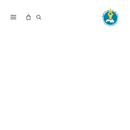
في
دراسات
,
طوفان الأقصى
•
11 مايو، 2026
عدد الزيارات:
324
طوفان الأقصى: هل من
توازنات إقليمية ودولية
جديدة؟
الكاتب:
عبد الكريم بن الدخلي
DOI:
https://doi.org/10.65506/240805