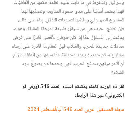
بإسرائيل وتنخرط في ما دأبت عليه أنظمة حكمها من اتّفاقيّات،
فهذا يعتمد أساسًا على مدى صمود المقاومة وتصدّيها لهذا
المشروع الصهيونيّ ورفضها لتسويات الإذلال. بناءً على ذلك،
فإنّ نتائج الحرب هي من سيقرّر طبيعة المرحلة المقبلة، وهو ما
يدفعنا إلى التّساؤل عمّا إذا كان طوفان الأقصى قادرًا على فرض
معادلات جديدة للحرب والسّلام، فهل المقاومة قادرة على إرساء
مشاريع سلام جديدة ببنود مختلفة عمّا سبقها من اتّفاقيّات؟ أم
أن الأمر مرتهن بنتائج الحرب، فهي وحدها من يصوغ بنود
السّلام؟
لقراءة الورقة كاملة يمكنكم اقتناء العدد 546 (ورقي او
الكتروني) عبر هذا الرابط:
مجلة المستقبل العربي العدد 546 آب/أغسطس 2024