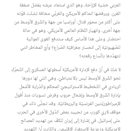
العربي خشية الإزاحة، وهو الذي استعاد عرشه بفضل صفقة
القرن. ويرفضها الحاكم الأمريكيّ والغربّي مخافة تشتّت قوّته
على أكثر من محور قتال: أوراسيا من جهة والشّرق الأوسط من
جهة أخرى، وانهيار النّظام العالمي الأمريكي، وهو في حالة
احتضار. وعلى هذا الأساس كيف ستدفع القوى الموالية
للصّهيونيّة إلى انحسار جغرافيّة الصّراع؟ وأيّ المخاطر التي
تتهدّدها باتّساع رقعته؟
لا شكّ في أنّ دفع الإدارة الأمريكيّة أسطولها العسكريّ إلى التّحرّك
نحو الشّرق الأوسط ليس بالاعتباطيّ، وهي التي لها دورها
الريادي في التّخطيط الاستراتيجيّ المحكم والدّراية الأشمل
بإدارة الشّرق الأوسط وإشعال حروب وفرض تسويات منذ أفول
الإمبراطوريّتين الفرنسيّة والبريطانيّة. وقد تجلّى ذلك في
موقف لاري كورب من تحييد بعض الدّول الأخرى في الحرب
على إسرائيل، في إشارة إلى إيران للكفّ عن تهديد المصالح
الامريكيّة وزعزعة الاستقرار الإقليميّ. والثّابت أنّ التّهديد