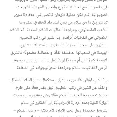
في طمس واضح لحقائق الصّراع وانحياز للسّرديّة التّاريخيّة
الصّهيونيّة؛ فلم تكن عمليّة طوفان الأقصى في اعتقادنا سوى
تذكير بأنّ ما من سلام من دون استرداد الحقوق المشروعة
للشّعب الفلسطينيّ، ومراجعة اتّفاقيّات السّلام السابقة. فلا السّلام
اللاهوتي في اتفاقيّات أبراهام، ولا السّير في ركب التّطبيع
بقادرَين على محو القضيّة الفلسطينيّة واستئناف مشاريع
الهيمنة في تسمياتها المختلفة لفظًا والمتماثلة مضمونًا؛ فالشّرق
الأوسط كبيرًا كان أم جديدًا لن تكتمل معالمه من دون صحوة
الرّاعي لاتّفاقيات السّلام ومراجعة استراتيجيّاته في المنطقة.
ولمّا كان طوفان الأقصى دعوة إلى استكمال مسار السّلام المعطّل،
والكفّ عن السّير في ركب التّطبيع، فهل يقدر فعلًا على طرح
معادلات جديدة للحرب والسّلام معًا؟ وهل بمقدوره أن يحدث
توازنًا للقوّة يدفع الإدارة الإسرائيليّة إلى التّفكير في سلام
بشروط جديدة؟ وهل يجبر الإدارة الأمريكيّة – راعية السّلام –