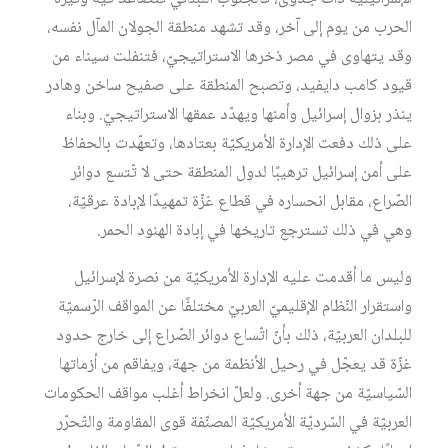
الحرب من يوم إلى آخر، وقد تشهد منطقة الجولان المآل نفسه،
وقد يتهاوى في مصر ذخرها الاستراتيجيّ، فتنفلت سيناء من
قيود كامب دايفيد، وتصبح المنطقة على صفيح ساخن وهادر
ينذر بزوال إسرائيل وأمنها ويهدّد عمقها الاستراتيجيّ. وبناء
على ذلك دفعت الإدارة الأمريكيّة بعتادها، وتعهّدت بالحفاظ
على أمن إسرائيل ترهيبًا لدول المنطقة حتى لا تّتسع دوائر
الصّراع، مقابل انحساره في قطاع غزّة تمهيدًا لإبادة عرقيّة،
وهي في ذلك تسترجع تاريخها في إبادة الهنود الحمر.
وليس ما أقدمت عليه الإدارة الأمريكيّة من نصرة لإسرائيل
واستقرار النّظام الإقليميّ العربيّ مختلفًا عن المواقف الرّسميّة
للبلدان العربيّة، ذلك بأنّ اتّساع دوائر الصّراع إلى خارج حدود
غزّة قد يعجّل في رحيل الأنظمة من جهة، ويفاقم من أزماتها
السّياسيّة من جهة أخرى. ولعلّ انخراط أغلب مواقف الحكومات
العربيّة في السّرديّة الأمريكيّة المصنّفة قوى المقاومة والتّحرّر