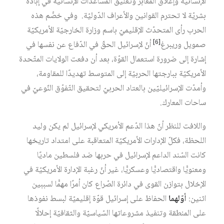
الإنسانيّة وإغلاق المعابر وتعليق المساعدات الإنسانيّة في إبادة
بشريّة لا تحترم القوانين والأعراف الدّوليّة. وفي خضّم هذه
الحرب رأى المتحدّث الإقليميّ باسم وزارة الخارجيّة الأمريكيّة
[6]
صمويل وريبرغ
أنّ لإسرائيل الحقّ في الدّفاع عن نفسها في
إشارة إلى ضرورة استعمال القوّة، بعد أن دفعت الولايات المتّحدة
الأمريكيّة ببارجتها الحربيّة إلى المتوسط تهديدًا للمقاومة،
وأمدّت الإسرائيليّين بالعتاد الحربيّ لتحقيق التّفوّق النّوعيّ في
ساحات المعارك.
واللافت للنظر أنّ هذا الدّعم الأمريكي لإسرائيل لم يكن وليد
اللحظة، فكلّ الإدارات الأمريكيّة المتعاقبة على امتداد تاريخها
كانت السّند الداعم لإسرائيل في حربها ضد فلسطين ماديًا
ومعنويًّا واقتصاديًّا وعسكريًّا، غير أنّ رغبة الإدارة الأمريكيّة في
الإخلال بتوازن القوى في دائرة الصّراع كان أمرًا مهمًّا لسببين
اثنين:
أوّلهما
الحفاظ على إسرائيل قوّة إقليميّة لبسط نفوذها
على المنطقة وتنفيذ مشروعاتها السّياسيّة والثقافيّة إحلالًا