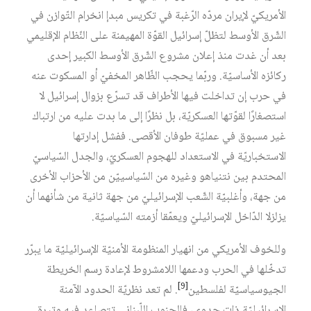
الأمريكيّ لإيران مردّه الرّغبة في تكريس مبدإ انخرام التّوازن في
الشّرق الأوسط لتظلّ إسرائيل القوّة المهيمنة على النّظام الإقليمي
بعد أن غدت منذ إعلان مشروع الشّرق الأوسط الكبير إحدى
ركائزه الأساسيّة. وربّما يحجب الظّاهر المخفيّ أو المسكوت عنه
في حرب إن تداخلت فيها الأطراف قد تسرّع بزوال إسرائيل لا
استصغارًا لقوّتها العسكريّة، بل نظرًا إلى ما بدت عليه من ارتباك
غير مسبوق في عمليّة طوفان الأقصى. ففشل إدارتها
الاستخباريّة في الاستعداد للهجوم العسكريّ، والجدل السّياسيّ
المحتدم بين نتنياهو وغيره من السّياسييّن من الأحزاب الأخرى
من جهة، وأغلبيّة الشّعب الإسرائيليّ من جهة ثانية من شأنهما أن
يزلزلا الدّاخل الإسرائيليّ ويعمّقا أزمته السّياسيّة.
وللخوف الأمريكي من انهيار المنظومة الأمنيّة الإسرائيليّة ما يبرّر
تدخّلها في الحرب ودعمها اللامشروط لإعادة رسم الخريطة
[9]
الجيوسياسيّة لفلسطين
. لم تعد نظريّة الحدود الآمنة
الإسرائيليّة ذات جدوى، فالجنوب اللّبناني تتصاعد فيه وتيرة