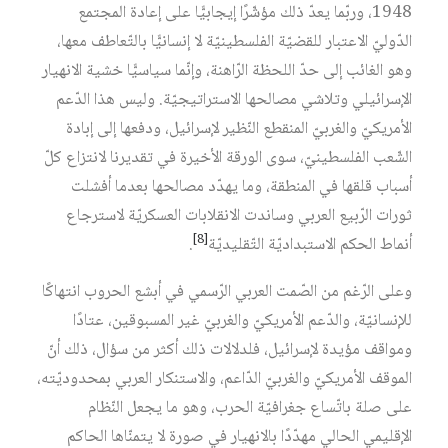
1948، وربّما يعدّ ذلك مؤشّرًا إيجابيًّا على إعادة المجتمع
الدّوليّ الاعتبار للقضيّة الفلسطينيّة لا إنسانيًّا بالتّعاطف معها،
وهو الغائب إلى حدّ اللحظة الرّاهنة، وإنّما سياسيًّا خشية الانهيار
الإسرائيلي وتلاشي مصالحها الاستراتيجيّة. وليس هذا الدّعم
الأمريكيّ والغربيّ المنقطع النّظير لإسرائيل، ودفعها إلى إبادة
الشّعب الفلسطينيّ، سوى الورقة الأخيرة في تقديرنا لانتزاع كلّ
أسباب قلقها في المنطقة، وما يهدّد مصالحها بعدما أفشلت
ثورات الرّبيع العربي وساندت الانقلابات العسكريّة لاسترجاع
[8]
أنماط الحكم الاستبداديّة التّقليديّة
.
وعلى الرّغم من الصّمت العربي الرّسمي في أبشع الحروب انتهاكًا
للإنسانيّة، والدّعم الأمريكيّ والغربيّ غير المسبوقين، عتادًا
ومواقف مؤيدة لإسرائيل، فلدلالات ذلك أكثر من سؤال، ذلك أنّ
الموقف الأمريكيّ والغربيّ الدّاعم، والاستنكار العربي بمحدوديّته،
على صلة باتّساع جغرافيّة الحرب، وهو ما يجعل النّظام
الإقليمي الحالي مهدّدًا بالانهيار في صورة لا يتمنّاها الحاكم