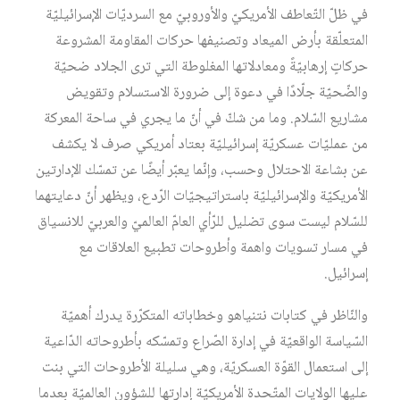
في ظلّ التّعاطف الأمريكيّ والأوروبيّ مع السرديّات الإسرائيليّة
المتعلّقة بأرض الميعاد وتصنيفها حركات المقاومة المشروعة
حركاتٍ إرهابيّةً ومعادلاتها المغلوطة التي ترى الجلاد ضحيّة
والضّحيّة جلّادًا في دعوة إلى ضرورة الاستسلام وتقويض
مشاريع السّلام. وما من شكّ في أنّ ما يجري في ساحة المعركة
من عمليّات عسكريّة إسرائيليّة بعتاد أمريكي صرف لا يكشف
عن بشاعة الاحتلال وحسب، وإنّما يعبّر أيضًا عن تمسّك الإدارتين
الأمريكيّة والإسرائيليّة باستراتيجيّات الرّدع، ويظهر أنّ دعايتهما
للسّلام ليست سوى تضليل للرّأي العامّ العالميّ والعربيّ للانسياق
في مسار تسويات واهمة وأطروحات تطبيع العلاقات مع
إسرائيل.
والنّاظر في كتابات نتنياهو وخطاباته المتكرّرة يدرك أهميّة
السّياسة الواقعيّة في إدارة الصّراع وتمسّكه بأطروحاته الدّاعية
إلى استعمال القوّة العسكريّة، وهي سليلة الأطروحات التي بنت
عليها الولايات المتّحدة الأمريكيّة إدارتها للشؤون العالميّة بعدما