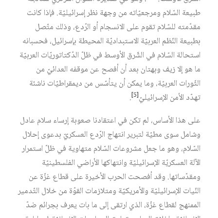
طبيعة السّلام ومرجعيّاته من وجهة نظر إسرائيليّة. فإذا كانت
مقدّمته للسّلام تقوم على الانسجام أو الرّدع، وذلك متّصل
بطبيعة النّظم العربيّة الاستبداديّة المحيطة بإسرائيل، فحسبانه
استحالة السّلام في الشّرق الأوسط في ظلّ الدّكتاتوريّات العربيّة
ما هو إلا زيف وبهتان بعد أن أفصح عن موقفه العدائيّ من
الثّورات العربيّة، وما يمكن أن يتأسّس من ديمقراطيّات ناشئة
[5]
تهدّد الأمن الإسرائيليّ
.
على هذا الأساس، لم تكن في اعتقادنا صعوبة إرساء سلام عادل
وشامل سوى مطيّة لتبرير انتهاج الرّدع العسكريّ بدعوى إحلال
السّلام، وهو ما جعل مشروعات السّلام متهاوية في ظلّ استمرار
الآلة العسكريّة الإسرائيليّة وانتهاكها الأراضي الفلسطينيّة
ومقدّساتها. وقد أفصحت الحرب الأخيرة على قطاع غزّة عن
النّيات الإسرائيليّة والأمريكيّة ومتلازمات القوّة من خلال التّدمير
الممنهج لقطاع غزّة، الذي ارتقى إلى ما بات يعرف بجرائم ضدّ