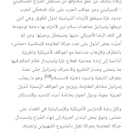
إرهابًا يكشف عن عمق مخاوفها من مستقبل الصّراع الفلسطينيّ
– الإسرائيليّ ومن عواقب الحرب على غزّة. فتخطّي الحرب
حدود غزّة سيعمّق الأزمات السّياسيّة لدول الطّوق، وهي التي
تربطها بإسرائيل معاهدات سلام ترى الالتزام بها دعامة لوجودها
في كنف الرّضا الأمريكي عليها، وسيعجّل برحيلها. ومن ثمّ
أصرّت بعض الدّول على نعت حركة المقاومة الإسلامية «حماس»
بالتطرّف والإرهاب متناغمة مع المواقف الأمريكيّة والغربيّة
الدّاعية إلى إبادة جماعيّة لقطاع غزّة واستبدال نظام الحكم فيها
بما يتمشى ومسار التّطبيع والاعتراف بإسرائيل حتّى تمتدّ
[10]
جغرافيا التّبعيّة وتسود ذهنيّة الاستسلام
. وهو ما يجنّب
إسرائيل مخاطر المقاومة، ويزيح عن المواقف الرّسميّة للدّول
العربيّة عمومًا ودول الجوار بخاصّة أعباء التّنديد والاستنكار.
ولكنّ رغبة الإدارتين الأمريكيّة والإسرائيليّة في القضاء على
حماس، وتوقَ بعض البلدان العربيّة إلى إنهاء الصّراع واستبدال
حركة المقاومة بحركة تقبل بالمشروع الصّهيوني وتعترف