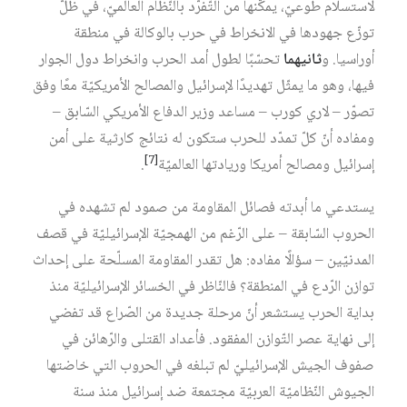
لاستسلام طوعيّ، يمكّنها من التّفرّد بالنّظام العالميّ، في ظلّ
توزّع جهودها في الانخراط في حرب بالوكالة في منطقة
أوراسيا. و
ثانيهما
تحسّبًا لطول أمد الحرب وانخراط دول الجوار
فيها، وهو ما يمثّل تهديدًا لإسرائيل والمصالح الأمريكيّة معًا وفق
تصوّر – لاري كورب – مساعد وزير الدفاع الأمريكي السّابق –
ومفاده أنّ كلّ تمدّد للحرب ستكون له نتائج كارثية على أمن
[7]
إسرائيل ومصالح أمريكا وريادتها العالميّة
.
يستدعي ما أبدته فصائل المقاومة من صمود لم تشهده في
الحروب السّابقة – على الرّغم من الهمجيّة الإسرائيليّة في قصف
المدنيّين – سؤالًا مفاده: هل تقدر المقاومة المسلّحة على إحداث
توازن الرّدع في المنطقة؟ فالنّاظر في الخسائر الإسرائيليّة منذ
بداية الحرب يستشعر أنّ مرحلة جديدة من الصّراع قد تفضي
إلى نهاية عصر التّوازن المفقود. فأعداد القتلى والرّهائن في
صفوف الجيش الإسرائيليّ لم تبلغه في الحروب التي خاضتها
الجيوش النّظاميّة العربيّة مجتمعة ضد إسرائيل منذ سنة