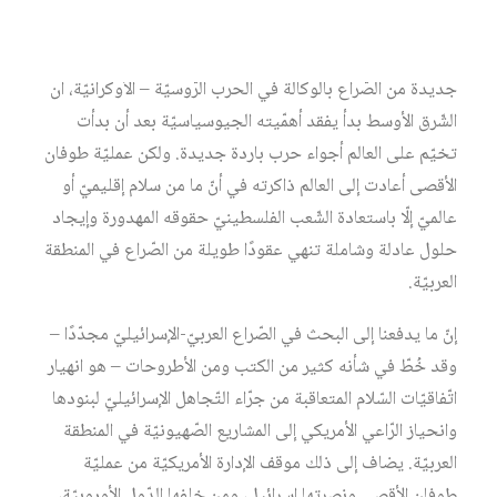
لأوراسيا، يدفع إلى التّساؤل: إلى أين يسير العالم؟ وقد يذهب بنا
الظنّ في كنف التّوجّه الأمريكيّ والأوروبيّ إلى إدارة مرحلة
جديدة من الصّراع بالوكالة في الحرب الرّوسيّة – الأوكرانيّة، أن
الشّرق الأوسط بدأ يفقد أهمّيته الجيوسياسيّة بعد أن بدأت
تخيّم على العالم أجواء حرب باردة جديدة. ولكن عمليّة طوفان
الأقصى أعادت إلى العالم ذاكرته في أنّ ما من سلام إقليميّ أو
عالميّ إلّا باستعادة الشّعب الفلسطينيّ حقوقه المهدورة وإيجاد
حلول عادلة وشاملة تنهي عقودًا طويلة من الصّراع في المنطقة
العربيّة.
إنّ ما يدفعنا إلى البحث في الصّراع العربيّ-الإسرائيليّ مجدّدًا –
وقد خُطّ في شأنه كثير من الكتب ومن الأطروحات – هو انهيار
اتّفاقيّات السّلام المتعاقبة من جرّاء التّجاهل الإسرائيليّ لبنودها
وانحياز الرّاعي الأمريكي إلى المشاريع الصّهيونيّة في المنطقة
العربيّة. يضاف إلى ذلك موقف الإدارة الأمريكيّة من عمليّة
طوفان الأقصى ونصرتها إسرائيل، ومن خلفها الدّول الأوروبيّة،