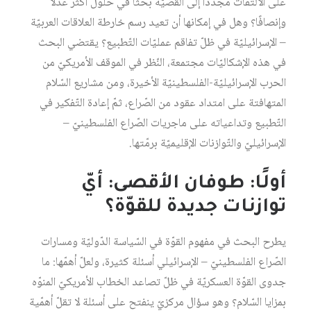
على الالتفات مجدّدًا إلى القضيّة بحثًا في حلول أكثر عدلًا
وإنصافًا؟ وهل في إمكانها أن تعيد رسم خارطة العلاقات العربيّة
– الإسرائيليّة في ظلّ تفاقم عمليّات التّطبيع؟ يقتضي البحث
في هذه الإشكاليّات مجتمعة، النّظر في الموقف الأمريكيّ من
الحرب الإسرائيليّة-الفلسطينيّة الأخيرة، ومن مشاريع السّلام
المتهافتة على امتداد عقود من الصّراع، ثمّ إعادة التّفكير في
التّطبيع وتداعياته على ماجريات الصّراع الفلسطينيّ –
الإسرائيليّ والتّوازنات الإقليميّة برمّتها.
أولًا: طوفان الأقصى: أيّ
توازنات جديدة للقوّة؟
يطرح البحث في مفهوم القوّة في السّياسة الدّوليّة ومسارات
الصّراع الفلسطينيّ – الإسرائيلي أسئلة كثيرة، ولعلّ أهمّها: ما
جدوى القوّة العسكريّة في ظلّ تصاعد الخطاب الأمريكيّ المنوّه
بمزايا السّلام؟ وهو سؤال مركزيّ ينفتح على أسئلة لا تقلّ أهمّية