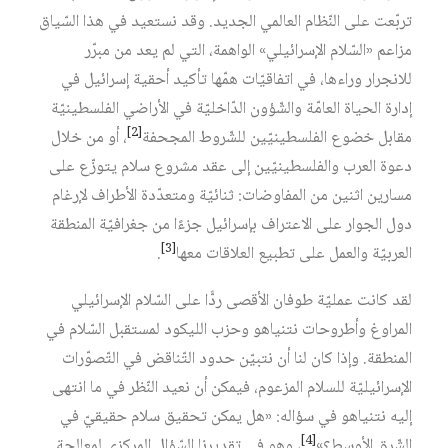
تربّعت على النّظام العالمي الجديد. وقد نستعيد في هذا السّياق
مزاعم «السّلام الإسرائيلي» الواهمة، التي لم يعد من مبرّر
للانجرار وراءها، في اتفاقيّات همّها تأكيد أحقية إسرائيل في
إدارة الحياة العامّة والشّؤون الدّاخليّة في الأراضي الفلسطينيّة
[2]
مقابل خضوع الفلسطينيّين للشّروط المجحفة
، أو من خلال
دعوة العرب والفلسطينيّين إلى عقد مشروع سلام يتوزّع على
مسارين اثنين من المفاوضات: ثنائيّة ومتعدّدة الأطراف لإرغام
دول الجوار على الاعتراف بإسرائيل جزءًا من جغرافيّة المنطقة
[3]
العربيّة والعمل على تطبيع العلاقات معها
.
لقد كانت عمليّة طوفان الأقصى ردًّا على السّلام الإسرائيلي
المراوغ وأطروحات نتنياهو وحزب الليكود لمستقبل السّلام في
المنطقة. وإذا كان لنا أن نتبيّن حدود التّناقض في التّصوّرات
الإسرائيليّة للسلام المزعوم، فيمكن أن نعيد النّظر في ما انتهى
إليه نتنياهو في سؤاله: «هل يمكن تحقيق سلام حقيقيّ في
[4]
الشّرق الأوسط؟»
، وهو في تقديرنا السّؤال المركزي لمعالجة