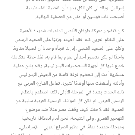
إسرائيل، وبالتالي كان الكل يدرك أن القضية الفلسطينية
أصبحت قاب قوسين أو أدنى من التصفية النهائية.
كان لانفجار معركة طوفان الأقصى تداعيات شديدة الأهمية
على النظام العربي كله، فقد أحيته جزئيًا على الصعيد الرسمي
وكليًا على الصعيد الشعبي، إذ إننا فجأة وجدنا أن فصيلاً مقاومًا
واحدًا لم يكن يتصور أحد أن يقوم بما قام به، نفّذ خطة متكاملة
خدع فيها كل أجهزة الاستخبارات الإسرائيلية، وقام بشن عملية
عسكرية أدت إلى تحطيم فرقة كاملة من الجيش الإسرائيلي
وأذلته وأسقطت معها أوهامًا كثيرة. تفاعل الشارع العربي مع
ذلك الحدث بشدة في المرحلة الأولى، لكنه اصطدم بالنظام
الرسمي العربي. لم تكن كل المواقف الرسمية العربية سلبية من
العملية، فقد لاحظنا كيف وقفت مصر مثلاً ضد موضوع
التهجير القسري. وفي النتيجة، نحن أمام انعطافة تاريخية
ومرحلة جديدة تمامًا في تطور الصراع العربي – الإسرائيلي.