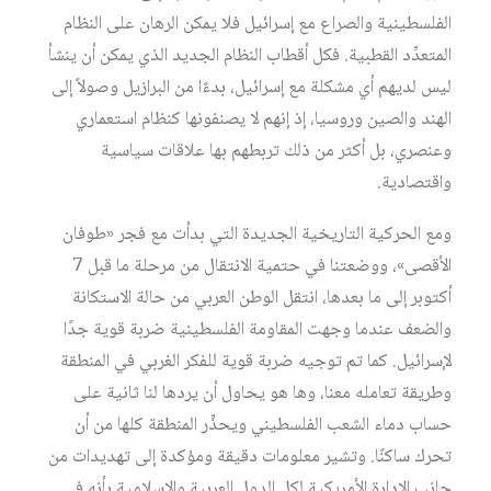
الفلسطينية والصراع مع إسرائيل فلا يمكن الرهان على النظام
المتعدِّد القطبية. فكل أقطاب النظام الجديد الذي يمكن أن ينشأ
ليس لديهم أي مشكلة مع إسرائيل، بدءًا من البرازيل وصولاً إلى
الهند والصين وروسيا، إذ إنهم لا يصنفونها كنظام استعماري
وعنصري، بل أكثر من ذلك تربطهم بها علاقات سياسية
واقتصادية.
ومع الحركية التاريخية الجديدة التي بدأت مع فجر «طوفان
الأقصى»، ووضعتنا في حتمية الانتقال من مرحلة ما قبل 7
أكتوبر إلى ما بعدها، انتقل الوطن العربي من حالة الاستكانة
والضعف عندما وجهت المقاومة الفلسطينية ضربة قوية جدًا
لإسرائيل. كما تم توجيه ضربة قوية للفكر الغربي في المنطقة
وطريقة تعامله معنا، وها هو يحاول أن يردها لنا ثانية على
حساب دماء الشعب الفلسطيني ويحذِّر المنطقة كلها من أن
تحرك ساكنًا. وتشير معلومات دقيقة ومؤكدة إلى تهديدات من
جانب الإدارة الأمريكية لكل الدول العربية والإسلامية بأنه في