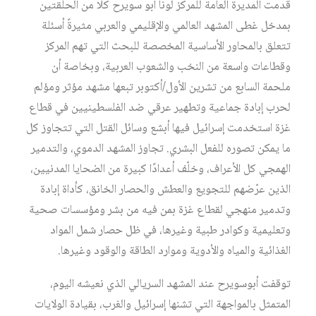
قدمت المديرة العامة للمركز لونا أبو سويرح كلًا من الحلقتين
بمدخل غطى المشهد العالمي والإقليمي والعربي مثيرةً أسئلة
تتعلق بالمحاور الأساسية المخصصة للبحث التي تهم المركز
وقطاعات واسعة من النخب والشعوب العربية، وبخاصة أن
ملحمة السابع من تشرين الأول/أكتوبر تبعها مشهد مؤثر ومؤلم
لحرب إبادة جماعية وتطهير عرقي ضد الفلسطينيين في قطاع
غزة استخدمت إسرائيل فيها أبشع وسائل القتل التي تتجاوز كل
ما يمكن تصوره للفعل البشري. تجاوز المشهد الدموي، والتدمير
الهمجي كل الأعراف، وخلّف أعدادًا كبيرة من الضحايا المدنيين،
الذين عرّضهم للتجويع والعطش والحصار الخانق، كأداة إبادة
وتدمير منهجي لقطاع غزة بمن فيه من بشر ومؤسسات صحية
وتعليمية وكوادر طبية وغيرها، في ظل حصار شمل المواد
الغذائية والمياه والأدوية وموارد الطاقة والوقود وغيرها.
توقفت أبوسويرح عند المشهد السريالي الذي نعيشه اليوم،
المتمثل بالمواجهة التي تشنها إسرائيل والغرب، بقيادة الولايات