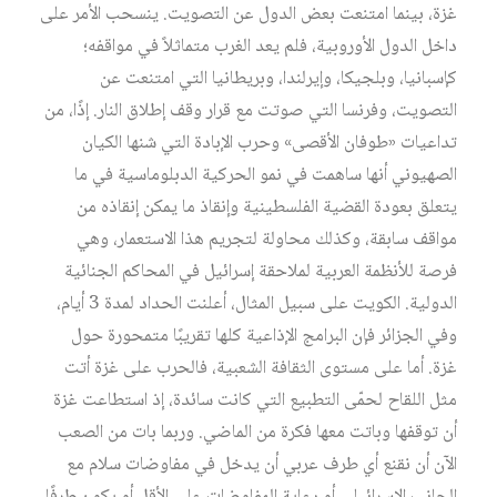
غزة، بينما امتنعت بعض الدول عن التصويت. ينسحب الأمر على
داخل الدول الأوروبية، فلم يعد الغرب متماثلاً في مواقفه؛
كإسبانيا، وبلجيكا، وإيرلندا، وبريطانيا التي امتنعت عن
التصويت، وفرنسا التي صوتت مع قرار وقف إطلاق النار. إذًا، من
تداعيات «طوفان الأقصى» وحرب الإبادة التي شنها الكيان
الصهيوني أنها ساهمت في نمو الحركية الدبلوماسية في ما
يتعلق بعودة القضية الفلسطينية وإنقاذ ما يمكن إنقاذه من
مواقف سابقة، وكذلك محاولة لتجريم هذا الاستعمار، وهي
فرصة للأنظمة العربية لملاحقة إسرائيل في المحاكم الجنائية
الدولية. الكويت على سبيل المثال، أعلنت الحداد لمدة 3 أيام،
وفي الجزائر فإن البرامج الإذاعية كلها تقريبًا متمحورة حول
غزة. أما على مستوى الثقافة الشعبية، فالحرب على غزة أتت
مثل اللقاح لحمّى التطبيع التي كانت سائدة، إذ استطاعت غزة
أن توقفها وباتت معها فكرة من الماضي. وربما بات من الصعب
الآن أن نقنع أي طرف عربي أن يدخل في مفاوضات سلام مع