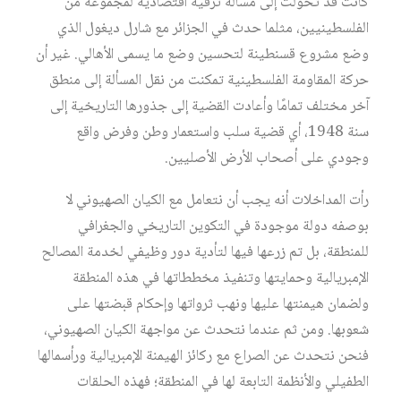
كانت قد تحوّلت إلى مسألة ترقية اقتصادية لمجموعة من
الفلسطينيين، مثلما حدث في الجزائر مع شارل ديغول الذي
وضع مشروع قسنطينة لتحسين وضع ما يسمى الأهالي. غير أن
حركة المقاومة الفلسطينية تمكنت من نقل المسألة إلى منطق
آخر مختلف تمامًا وأعادت القضية إلى جذورها التاريخية إلى
سنة 1948، أي قضية سلب واستعمار وطن وفرض واقع
وجودي على أصحاب الأرض الأصليين.
رأت المداخلات أنه يجب أن نتعامل مع الكيان الصهيوني لا
بوصفه دولة موجودة في التكوين التاريخي والجغرافي
للمنطقة، بل تم زرعها فيها لتأدية دور وظيفي لخدمة المصالح
الإمبريالية وحمايتها وتنفيذ مخططاتها في هذه المنطقة
ولضمان هيمنتها عليها ونهب ثرواتها وإحكام قبضتها على
شعوبها. ومن ثم عندما نتحدث عن مواجهة الكيان الصهيوني،
فنحن نتحدث عن الصراع مع ركائز الهيمنة الإمبريالية ورأسمالها
الطفيلي والأنظمة التابعة لها في المنطقة؛ فهذه الحلقات