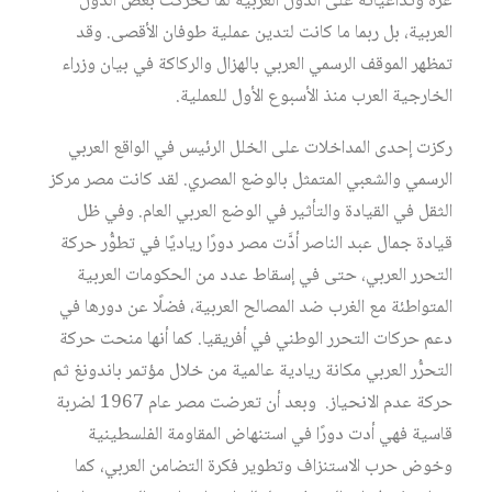
غزة وتداعياته على الدول العربية لما تحركت بعض الدول
العربية، بل ربما ما كانت لتدين عملية طوفان الأقصى. وقد
تمظهر الموقف الرسمي العربي بالهزال والركاكة في بيان وزراء
الخارجية العرب منذ الأسبوع الأول للعملية.
ركزت إحدى المداخلات على الخلل الرئيس في الواقع العربي
الرسمي والشعبي المتمثل بالوضع المصري. لقد كانت مصر مركز
الثقل في القيادة والتأثير في الوضع العربي العام. وفي ظل
قيادة جمال عبد الناصر أدَّت مصر دورًا رياديًا في تطوُّر حركة
التحرر العربي، حتى في إسقاط عدد من الحكومات العربية
المتواطئة مع الغرب ضد المصالح العربية، فضلًا عن دورها في
دعم حركات التحرر الوطني في أفريقيا. كما أنها منحت حركة
التحرُّر العربي مكانة ريادية عالمية من خلال مؤتمر باندونغ ثم
حركة عدم الانحياز. وبعد أن تعرضت مصر عام 1967 لضربة
قاسية فهي أدت دورًا في استنهاض المقاومة الفلسطينية
وخوض حرب الاستنزاف وتطوير فكرة التضامن العربي، كما