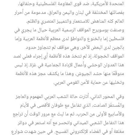
المتحدة الأمريكية، ضد قوى المقاومة الفلسطينية وحلفائها،
بفصائلها المختلفة في لبنان واليمن والعراق، مدعومة من أحرار
العالم كله المناهض للاستعمار والتمييز العنصري والظلم،
وصنفت بوسويرح المواقف الرسمية العربية حيال ما يجري في
فلسطين إما بالخنوع والتواطؤ لدى معظم الأنظمة العربية وإما
بالجبن لدى البعض الآخر، وهي مواقف لم تتجاوز حدود
المواقف الخجولة، إذ لم تتخذ هذه الأنظمة أي إجراء فعلي لصد
هذا العدوان الوحشي وأعمال الإبادة الجماعية في غزة. إذ ليس
متوقّعًا منها حشد الجيوش، وهذا ما يكشف عجز هذه الأنظمة
وتخليها عن حماية الأمن القومي العربي.
وفي المحور الثاني، أثارت حالة الشعب العربي المهموم والعاجز
والمُستفَز الصامت، الذي تفاعل مع طوفان الأقصى في الأيام
والأسابيع الأولى من الحرب، ثم ما لبث مع مرور الوقت أن تراجع
هذا التفاعل الشعبي الميداني وانحسر مع أنه استمر في دوائر
مغلقة أو في الفضاء الإلكتروني الفسيح. في حين شهدت شوارع