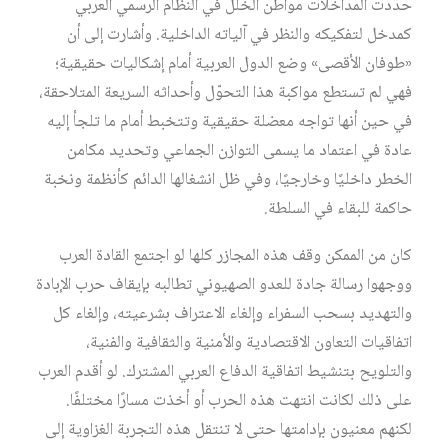
حدَّدت المداخلات مواطن الخلل في النظام الرسمي العربي
كمدخل لتفكيكه والنظر في آلياته الداخلية. وأشارت إلى أن
«طوفان الأقصى» وضع الدول العربية أمام إشكاليات حقيقية؛
فهي لم تستطع مواكبة هذا التحوّل وأحداثه السريعة المتلاحقة،
في حين أنها تواجه معضلة حقيقية وتتخبط أمام ما تلجأ إليه
عادة في اعتماد ما يسمى التوازن الجماعي وتحديد مكامن
الخطر داخليًا وخارجيًا، وفي ظل انشغالها الدائم كأنظمة ونخبة
حاكمة للبقاء في السلطة.
كان من الممكن وقف هذه المجازر كلها لو اجتمع القادة العرب
ووجهوا رسالة جادة للعدو الصهيوني تطالبه بإيقاف حرب الإبادة
والتهديد بسحب السفراء وإلغاء الاعتراف بشرعيته، وإلغاء كل
اتفاقيات التعاون الاقتصادية والأمنية والثقافية والفنية،
والتلويح بتنشيط اتفاقية الدفاع العربي المشترك. لو أقدم العرب
على ذلك لكانت انتهت هذه الحرب أو أخذت مسارًا مختلفًا.
لكنهم معنيون بإدامتها حتى لا تنتقل هذه التجربة الغزاوية إلى