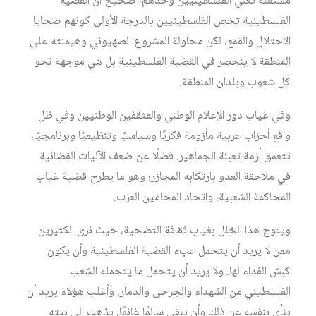
مستقلة تعني الفلسطينيين وحدهم، صحيح أن القضية
الفلسطينية تخص الفلسطينيين بالدرجة الأولى كونهم ضحايا
الاحتلال والقمع، لكن محاولة المشروع الصهيوني وهيمنته على
المنطقة لا ينحصر في القضية الفلسطينية بل هي موجهة نحو
كل شعوب وبلدان المنطقة.
وفي غياب دور الإعلام الوطني والمثقفين الوطنيين وفي ظل
واقع أحزاب عربية مأزومة فكريًا وسياسيًا وتنظيميًا وبرنامجيًا،
تتعمق أزمة تعبئة الجماهير. فضلًا عن ضعف الآليات القضائية
في ملاحقة العدو بارتكابه المجازر؛ وهو ما يطرح قضية غياب
المحاكمة الشعبية، واتحاد المحامين العرب.
ويتوج هذا الخلل بغياب ثقافة التضحية، حيث نرى الكثيرين
ممن لا يريد أن يتحمل عبء القضية الفلسطينية وأن يكون
كبش الفداء لها. ولا يريد أن يتحمل ما يتحمله الشعب
الفلسطيني من الشهداء والجرحى والدمار. وأغلب هؤلاء يريد أن
ينأى بنفسه عن ذلك وأن يبقى سالمًا غانمًا، يذهب إلى بيته