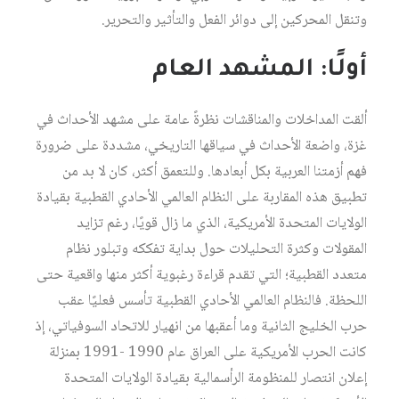
وتنقل المحركين إلى دوائر الفعل والتأثير والتحرير.
أولًا: المشهد العام
ألقت المداخلات والمناقشات نظرةً عامة على مشهد الأحداث في
غزة، واضعة الأحداث في سياقها التاريخي، مشددة على ضرورة
فهم أزمتنا العربية بكل أبعادها. وللتعمق أكثر، كان لا بد من
تطبيق هذه المقاربة على النظام العالمي الأحادي القطبية بقيادة
الولايات المتحدة الأمريكية، الذي ما زال قويًا، رغم تزايد
المقولات وكثرة التحليلات حول بداية تفككه وتبلور نظام
متعدد القطبية؛ التي تقدم قراءة رغبوية أكثر منها واقعية حتى
اللحظة. فالنظام العالمي الأحادي القطبية تأسس فعليًا عقب
حرب الخليج الثانية وما أعقبها من انهيار للاتحاد السوفياتي، إذ
كانت الحرب الأمريكية على العراق عام 1990 -1991 بمنزلة
إعلان انتصار للمنظومة الرأسمالية بقيادة الولايات المتحدة