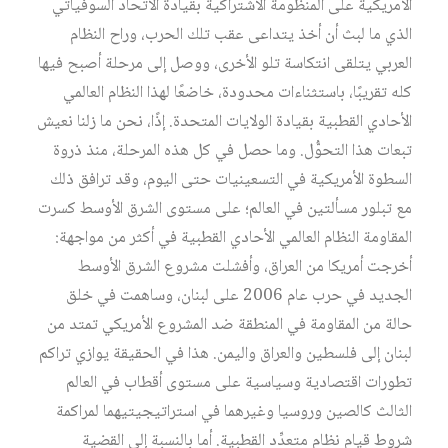
الأمريكية على المنظومة الاشتراكية بقيادة الاتحاد السوفياتي
الذي ما لبث أن أخذ يتداعى عقب تلك الحرب، وراح النظام
العربي يتلقى انتكاسة تلو الأخرى، ووصل إلى مرحلة أصبح فيها
كله تقريبًا، باستثناءات محدودة، خاضعًا لهذا النظام العالمي
الأحادي القطبية بقيادة الولايات المتحدة. إذًا، نحن ما زلنا نعيش
تبعات هذا التحوُّل. وما حصل في كل هذه المرحلة، منذ ذروة
السطوة الأمريكية في التسعينيات حتى اليوم، وقد ترافق ذلك
مع تبلور مسألتين في العالم؛ على مستوى الشرق الأوسط كسرت
المقاومة النظام العالمي الأحادي القطبية في أكثر من مواجهة:
أخرجت أمريكا من العراق، وأفشلت مشروع الشرق الأوسط
الجديد في حرب عام 2006 على لبنان، وساهمت في خلق
حالة من المقاومة في المنطقة ضد المشروع الأمريكي تمتد من
لبنان إلى فلسطين والعراق واليمن. هذا في الحقيقة يوازي تراكم
تطورات اقتصادية وسياسية على مستوى أقطاب في العالم
الثالث كالصين وروسيا وغيرهما في استراتيجيتيهما لمراكمة
شروط قيام نظام متعدِّد القطبية. أما بالنسبة إلى القضية