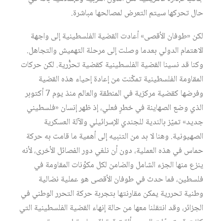
حال تحركها سيتم التعرض لمصالحها مباشرة.
لكن «طوفان الأقصى» أعادت القضية الفلسطينية إلى واجهة
الاهتمام الدولي بعدما وصلت إلى مرحلة التهميش والتجاهل.
وكنا قد نسينا القضية الفلسطينية كقضية تحرُّرية. لكن حركات
المقاومة الفلسطينية تمكّنت من إعادة إحياء هذه القضية
وفرضها كقضية مركزية في المنطقة والعالم منذ يوم 7 أكتوبر
الذي وضع الصهاينة في خطرٍ فعلي، إذ ظهر إنسان «فلسطيني
جديد» تميّز بالندية للجندي الإسرائيلي والآلة العسكرية
الصهيونية. وهنا لا بد من التنبيه إلى أهمية ما قامت به حركة
حماس في هذه العملية، دون أن نلغي دور الفصائل الأخرى، لأنه
ينزع منها الجزء الشامل والضامن لكل مكوِّنات المقاومة في
فلسطين، فما حدث في طوفان الأقصى هو عملية نضالية
وطنية تحررية يمكن مقارنتها بتجربة حركة التحرر الوطني في
الجزائر، وقد انتقلنا معها من حالة إنهاء القضية الفلسطينية التي