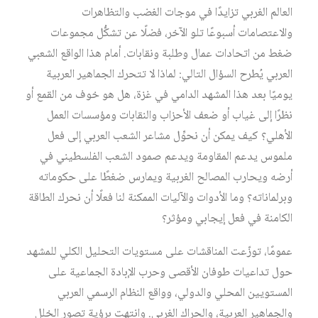
العالم الغربي تزايدًا في موجات الغضب والتظاهرات
والاعتصامات أسبوعًا تلو الآخر، فضلًا عن تشكُّل مجموعات
ضغط من اتحادات عمال وطلبة ونقابات. أمام هذا الواقع الشعبي
العربي يُطرح السؤال التالي: لماذا لا تتحرك الجماهير العربية
يوميًا بعد هذا المشهد الدامي في غزة، هل هو خوف من القمع أو
نظرًا إلى غياب أو ضعف الأحزاب والنقابات ومؤسسات العمل
الأهلي؟ كيف يمكن أن نحوِّل مشاعر الشعب العربي إلى فعل
ملموس يدعم المقاومة ويدعم صمود الشعب الفلسطيني في
أرضه ويحارب المصالح الغربية ويمارس ضغطًا على حكوماته
وبرلماناته؟ وما الأدوات والآليات الممكنة لنا فعلًا أن نحرك الطاقة
الكامنة في فعل إيجابي ومؤثر؟
عمومًا، توزّعت المناقشات على مستويات التحليل الكلي للمشهد
حول تداعيات طوفان الأقصى وحرب الإبادة الجماعية على
المستويين المحلي والدولي، وواقع النظام الرسمي العربي
والجماهير العربية، والحراك الغربي. وانتهت برؤية تصور الخلل