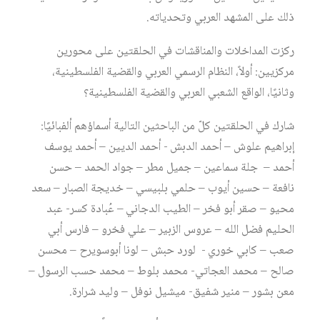
ذلك على المشهد العربي وتحدياته.
ركزت المداخلات والمناقشات في الحلقتين على محورين
مركزيين: أولاً، النظام الرسمي العربي والقضية الفلسطينية،
وثانيًا، الواقع الشعبي العربي والقضية الفلسطينية؟
شارك في الحلقتين كلّ من الباحثين التالية أسماؤهم ألفبائيًا:
إبراهيم علوش – أحمد الدبش - أحمد الديين – أحمد يوسف
أحمد – جلة سماعين – جميل مطر – جواد الحمد – حسن
نافعة – حسين أيوب – حلمي بلبيسي – خديجة الصبار – سعد
محيو – صقر أبو فخر – الطيب الدجاني – عُبادة كسر- عبد
الحليم فضل الله – عروس الزبير – علي فخرو – فارس أبي
صعب – كابي خوري - لورد حبش – لونا أبوسويرح – محسن
صالح – محمد العجاتي- محمد بلوط – محمد حسب الرسول –
معن بشور – منير شفيق- ميشيل نوفل – وليد شرارة.