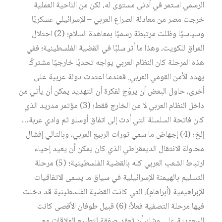
الرسمي استمر في أدنى مستوى له، لكن من الناحية العملية
خرجت مصر من معادلة الصراع العربي – الإسرائيلي عسكريًا
وسياسيًا وظلت مرتبطة رسميًا بمعاهدة السلام؛ (2) احتلال
العراق للكويت، وهذا ما أثر سلبًا في القضية الفلسطينية؛ ففي
هذه المرحلة كان النظام العربي يواجه تحديًا خارجيًا مشتركًا
يهدد الأمن القومي العربي. فعندما اعتدت دولة عربية على
أخرى، حاول البعض أن يروّج لفكرة أن التهديد يمكن أن يأتي من
داخل النظام العربي لا من الخارج فقط؛ (3) مؤتمر مدريد الذي
كان فاتحة السلسلة التي أدت إلى اتفاق أوسلو ثم وادي عربة…
إلخ؛ (4) إجهاض ما سمي ثورات الربيع العربي، وبالتالي إفشال
محاولة الانتقال الديمقراطي الذي كان يمكن أن يعيد إحياء
ارتباط الشعب العربي كله بالقضية الفلسطينية؛ (5) مرحلة
التسليم بالهيمنة الإسرائيلية في سياق ما يسمى الاتفاقيات
الإبراهيمية (أبراهام)، التي كانت القضية الفلسطينية قد دخلت
فيها مرحلة التصفية فعلاً؛ (6) قبيل طوفان الأقصى كانت
السعودية على وشك أن تعقد صفقة لتطبيع العلاقات مع