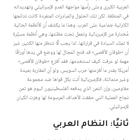
العربية الكبرى وعلى رأسها مواجهة العدو الإسرائيلي وتهديداته
في المنطقة. لكن تلك الحلول والمبادرات المنفردة كانت نتائجها
الكارثية جماعية على العرب. وهذا ما يكشف أن الأنظمة الحالية
مُختارة من الإمبريالية وتعمل تحت مظلتها، وهي أنظمة مسيَّرة
لا تملك السيادة في قراراتها، لذا يجب ألّا ننتظر منها الكثير، غير
أن «طوفان الأقصى» قد فتح المجال لها ووضع في يدها أوراقًا
مهمة لو عرفت كيف تستخدمها. فقد أفزع «طوفان الأقصى»
أمريكا بقدر ما أفزعتها حرب السويس، ولو أن المقاربة بعيدة
وغير متماثلة، فالإمبريالية أتت بكل قواها ضد مجموعة
مقاومين، وإن الثمن الذي يدفعه الفلسطينيون اليوم هو ثمن
نجاح العملية التي حققت الأهداف المرسومة لها وهزت الكيان
الإسرائيلي.
ثانيًا: النظام العربي