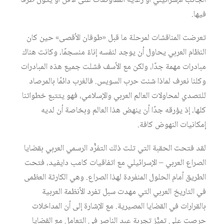
الجانب الإسرائيلي أو رعاية المفاوضات على الأقل أو يكون طرفًا
فيها.
تعرضت المناقشات لمرحلة ما قبل «طوفان الأقصى» حين كان
النظام العربي يحاول أن يوجد لنفسه إناءً منسجمًا، وكانت هناك
مبادرات مهمة جدًا، ولكن مع الأسف فشلت جميع هذه المبادرات
وكلنا نعرف لماذا شنت حرب السويس. فالغرب دائمًا بالمرصاد
للتصدي لمحاولات العالم العربي والإسلامي، فهو يتتبع خطواتنا
كلها، إذ يؤرقه جدًا أن ينهض هذا العالم وبخاصة أن لديه
إمكانيات النهوض كافة.
لقد فتحت الحقبة التي تلت ذلك التفرُّد الرسمي العربي بقضايا
الصراع العربي – الإسرائيلي مع اتفاقيات كامب دايفيد، فتحت
الطريق أمام الحلول المنفردة لهذا الصراع. وهي الكارثة العظمى
في التاريخ العربي التي مهدت سبل تفرد الأنظمة العربية
بالقرارات في القضايا المصيرية. مع الإشارة إلى أن المداخلات
حرصت على تميُّز تجربة عبد الناصر في التعامل مع القضايا