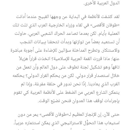
الدول العربية الأخرى.
لقد كشفت الأنظمة في البداية عن وجهها القبيح عندما أدانت
«طوفان الأقصى» في لقاء وزراء الخارجية العرب الذي تلت تلك
العملية بأيام. لكن بعدما تصاعد الحراك الشعبي العربي، حاولت
أن تستعيد بعضاً من توازنها وبدأت تتحفنا ببيانات الشجب
والاستنكار. وتطرح المداخلة سؤالين للإضاءة على أجوبة مباشرة
عنها: ماذا قررت القمة العربية الإسلامية؟ اتخذت قراراً هزيلاً
تافهاً وهو تشكيل لجنة تطوف على دول العالم وأن تعمل من
خلال استصدار قرار دولي. لكن من يحكم القرار الدولي؟ يحكمه
الغرب الذي يعادينا. إذًا نحن ندور في حلقة مفرغة، وإذا لم
يتمكن الشارع العربي من الضغط على الأنظمة العربية كي تقوم
بإجراءات لوقف هذا العدوان فنحن نضيّع الوقت.
حتى الآن، إن الإنجاز العظيم لـ«طوفان الأقصى» يمر من دون
استيعاب هذا التحوُّل الاستراتيجي الذي يمكن استثماره عربياً،