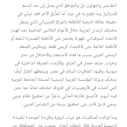
التقاعس والتهاون، بل والتواطؤ الذي يصل إلى حد الدعم
لإسرائيل وما تقوم به في غزة. أما المأزق الآخر فقد تبدّى في
حقيقة علاقة التبعية للأنظمة بالمركز الإمبريالي الذي يشمل
مختلف البلدان العربية خلال الأعوام الثلاثين الماضية بعد انهيار
الاتحاد السوفياتي، فهو لا يقتصر على الأنظمة المُصدرة للنفط أو
الأنظمة القائمة على الاقتصاد الريعي فقط. ويتكرس الضعف
الرسمي العربي بسبب ما فعله الاستعمار والاحتلال من دمار
وخراب. مثلما حصل في العراق، والأزمات العميقة الداخلية في
سورية، وقيود اتفاقيات السلام في مصر. ويتمظهر الخلل أيضًا
بتخلّف وعزلة المؤسسة العربية الرسمية المسماة الجامعة العربية
التي أنشئت في الأربعينيات في ظروف تختلف تمامًا عما نحن
فيه اليوم. فأصبح إطارها الحالي عاجزًا عن تحقيق نظام عربي
رسمي فاعل قادر على تحقيق درجة من التضامن العربي.
وما تؤكده المناقشات هو غياب الرؤية والإرادة الموحدة للقيادة
الرسمية العربية، فكل التفكير الحالي منصب على المحافظة على