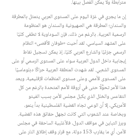
مترابطة ولا يمكن الفصل بينها.
إن ما يجري في غزة اليوم على المستوى العربي يتمثل بالمطرقة
والسندان؛ المطرقة هي الصهيونية والسندان هو المنظومة
الرسمية العربية. بالرغم من ذلك، فإن السوداوية لا تطغى كليًا
على المشهد السياسي، لقد أحيت «طوفان الأقصى» النظام
الرسمي جزئيًا والشارع العربي كليًا، إذ يمكن تسجيل نقاط
إيجابية داخل الدول العربية سواء على المستوى الرسمي أو على
المستوى الشعبي. لقد شهدت المنطقة العربية حراكًا دبلوماسيًا
على المستوى الأممي وعلى مستوى المنظمات الإقليمية، ويعد
هذا الأمر تحوُّلًا حتى في أروقة الأمم المتحدة بالرغم من كل
التقاعس والخلل الذي يكبل مجلس الأمن بسبب الفيتو
الأمريكي، إلا أن الوعي تجاه القضية الفلسطينية بدأ ينمو،
وبخاصة عند الشعوب التي كانت تجهل حقائق هذه القضية.
وبرز التباين في مواقف الدول، فالأغلبية الساحقة في مجلس
الأمن، أي ما يقارب 153 دولة، مع قرار وقف إطلاق النار على