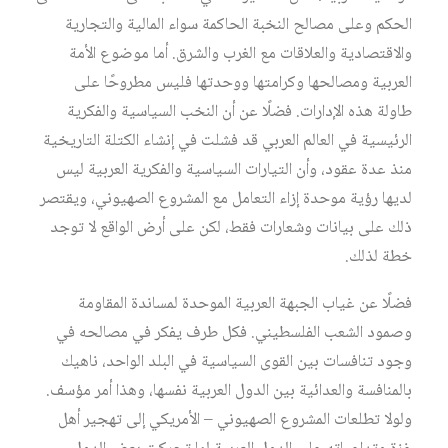
الحكم وعلى مصالح النخبة الحاكمة سواء المالية والتجارية
والاقتصادية والعلاقات مع الغرب والشرق. أما موضوع الأمة
العربية ومصالحها وكرامتها ووحدتها فليس مطروحًا على
طاولة هذه الإدارات. فضلًا عن أن النخب السياسية والفكرية
الرئيسية في العالم العربي قد فشلت في إنشاء الكتلة التاريخية
منذ عدة عقود، وأن التيارات السياسية والفكرية العربية ليس
لديها رؤية موحدة إزاء التعامل مع المشروع الصهيوني، ويقتصر
ذلك على بيانات وشعارات فقط، لكن على أرض الواقع لا توجد
خطة لذلك.
فضلًا عن غياب الجبهة العربية الموحدة لمساندة المقاومة
وصمود الشعب الفلسطيني. فكل طرف يفكر في مصالحه في
وجود تنافسات بين القوى السياسية في البلد الواحد، ناهيك
بالمنافسة والعدائية بين الدول العربية نفسها، وهذا أمر مؤسف.
ولولا تطلعات المشروع الصهيوني – الأمريكي إلى تهجير أهل