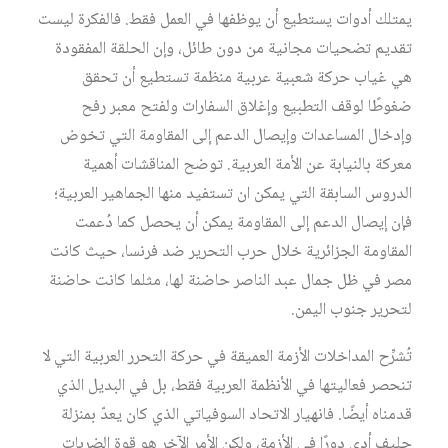
يمتلك أدوات يستطيع أن يوظفها في العمل فقط. فالفكرة ليست
تقديم تضحيات مجانية من دون طائل، وإن الحلقة المفقودة
هي غياب حركة شعبية عربية منظمة تستطيع أن تحقق
ضغوطًا لوقف التطبيع وإغلاق السفارات ولفتح معبر رفح
وإدخال المساعدات وإيصال الدعم إلى المقاومة التي تخوض
معركة بالنيابة عن الأمة العربية. توضح المناقشات أهمية
الدروس السابقة التي يمكن ان تستفيد منها الجماهير العربية؛
فإن إيصال الدعم إلى المقاومة يمكن أن يحصل كما دُعمت
المقاومة الجزائرية خلال حرب التحرير ضد فرنسا، حيث كانت
مصر في ظل جمال عبد الناصر حاضنة لها، مثلما كانت حاضنة
لتحرير جنوب اليمن.
تُشرِّح المداخلات الأزمة العميقة في حركة التحرر العربية التي لا
تنحصر فعاليتها في الأنظمة العربية فقط، بل في البديل الذي
قدمناه أيضًا. فانهيار الاتحاد السوفياتي الذي كان يعدّ بمنزلة
حليف أدى دورًا في الأزمة، ولكن الأمر الآخر هو قوة الضربات