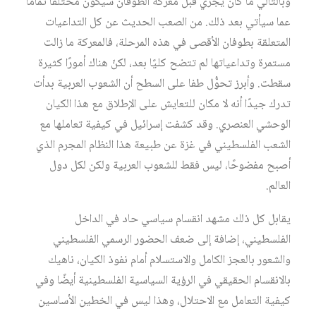
وبالتالي ما كان يجري قبل معركة الطوفان سيكون مختلفًا تمامًا
عما سيأتي بعد ذلك. من الصعب الحديث عن كل التداعيات
المتعلقة بطوفان الأقصى في هذه المرحلة، فالمعركة ما زالت
مستمرة وتداعياتها لم تتضح كليًا بعد، لكنّ هناك أمورًا كثيرة
سقطت. وأبرز تحوُّل طفا على السطح أن الشعوب العربية بدأت
تدرك جيدًا أنه لا مكان للتعايش على الإطلاق مع هذا الكيان
الوحشي العنصري. وقد كشفت إسرائيل في كيفية تعاملها مع
الشعب الفلسطيني في غزة عن طبيعة هذا النظام المجرم الذي
أصبح مفضوحًا، ليس فقط للشعوب العربية ولكن لكل دول
العالم.
يقابل كل ذلك مشهد انقسام سياسي حاد في الداخل
الفلسطيني، إضافة إلى ضعف الحضور الرسمي الفلسطيني
والشعور بالعجز الكامل والاستسلام أمام نفوذ الكيان، ناهيك
بالانقسام الحقيقي في الرؤية السياسية الفلسطينية أيضًا وفي
كيفية التعامل مع الاحتلال، وهذا ليس في الخطين الأساسين