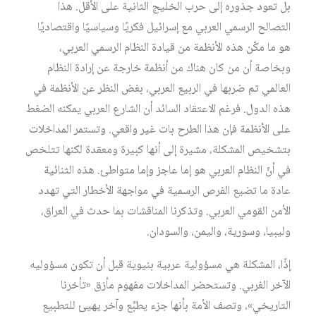
بل تعود جذوره إلى حرب الخليج الثانية على الأقل. هذا
التصالح الرسمي العربي مع إسرائيل فكريًا وسياسيًا واقتصاديًا
هو ما مكّن هذه الأنظمة من قيادة النظام الرسمي العربي،
وبخاصة أن من كان هناك من أنظمة خارجة عن إرادة النظام
العالمي تم ضربها في الربيع العربي، بغض النظر عن الأنظمة في
هذه الدول. فرغم الاعتقاد السائد أن الشارع العربي يمكنه الضغط
على الأنظمة فإن هذا الطرح بات غير واقعي. وتستمر المداخلات
بتشخيص المشكلة، مشيرة إلى أنها كبيرة ومعقدة لكنها تتلخص
في أنّ النظام العربي هو إما عاجز وإما متواطئ. هذه الثنائية
عادة ما تضيع الفرص الرسمية في مواجهة الأخطار التي تهدد
الأمن القومي العربي. وتذكرنا المناقشات بما حدث في العراق،
وليبيا، وسورية، واليمن، والسودان.
إذًا، المشكلة هي مسؤولية عربية بنيوية قبل أن تكون مسؤوليه
الآخر الغربي. وتستحضر المداخلات مفهوم مأزق «تأخرنا
التاريخي»، وتصف الأمة بأنها جزء يطبِّع وآخر يهيئ للتطبيع