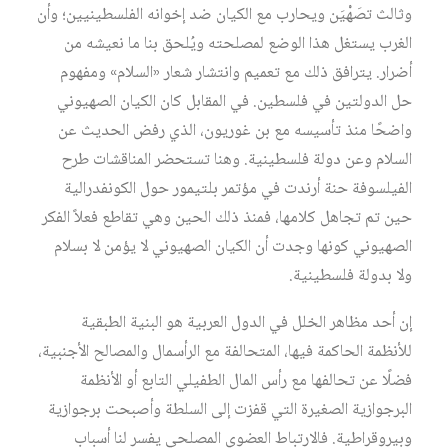
وثالث تصَهْيَن ويحارب مع الكيان ضد إخوانه الفلسطينيين؛ وأن
الغرب يستغل هذا الوضع لمصلحته ويُلحق بنا ما نعيشه من
أضرار. يترافق ذلك مع تعميم وانتشار شعار «السلام» ومفهوم
حل الدولتين في فلسطين. في المقابل كان الكيان الصهيوني
واضحًا منذ تأسيسه مع بن غوريون، الذي رفض الحديث عن
السلام وعن دولة فلسطينية. وهنا تستحضر المناقشات طرح
الفيلسوفة حنة أرندت في مؤتمر بلتيمور حول الكونفدرالية
حين تم تجاهل كلامها، فمنذ ذلك الحين وهي تقاطع فعلاً الفكر
الصهيوني كونها وجدت أن الكيان الصهيوني لا يؤمن لا بسلام
ولا بدولة فلسطينية.
إن أحد مظاهر الخلل في الدول العربية هو البنية الطبقية
للأنظمة الحاكمة فيها، المتحالفة مع الرأسمال والمصالح الأجنبية،
فضلًا عن تحالفها مع رأس المال الطفيلي التابع أو الأنظمة
البرجوازية الصغيرة التي قفزت إلى السلطة وأصبحت برجوازية
وبيروقراطية. فالارتباط العضوي المصلحي يفسر لنا أسباب