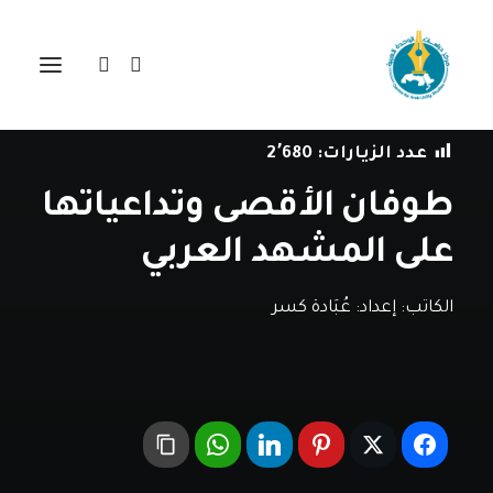
في
ندوات
,
طوفان الأقصى
•
14 مايو، 2024
عدد الزيارات:
2٬680
طوفان الأقصى وتداعياتها
على المشهد العربي
الكاتب:
إعداد: عُبَادة كسر