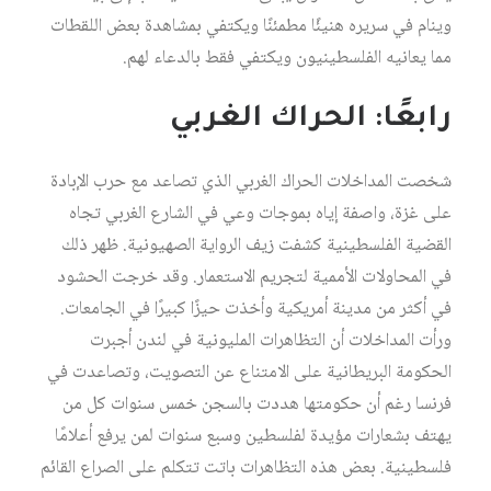
وينام في سريره هنيئًا مطمئنًا ويكتفي بمشاهدة بعض اللقطات
مما يعانيه الفلسطينيون ويكتفي فقط بالدعاء لهم.
رابعًا: الحراك الغربي
شخصت المداخلات الحراك الغربي الذي تصاعد مع حرب الإبادة
على غزة، واصفة إياه بموجات وعي في الشارع الغربي تجاه
القضية الفلسطينية كشفت زيف الرواية الصهيونية. ظهر ذلك
في المحاولات الأممية لتجريم الاستعمار. وقد خرجت الحشود
في أكثر من مدينة أمريكية وأخذت حيزًا كبيرًا في الجامعات.
ورأت المداخلات أن التظاهرات المليونية في لندن أجبرت
الحكومة البريطانية على الامتناع عن التصويت، وتصاعدت في
فرنسا رغم أن حكومتها هددت بالسجن خمس سنوات كل من
يهتف بشعارات مؤيدة لفلسطين وسبع سنوات لمن يرفع أعلامًا
فلسطينية. بعض هذه التظاهرات باتت تتكلم على الصراع القائم