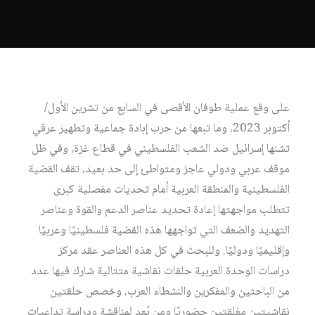
على وقع عملية طوفان الأقصى في السابع من تشرين الأول/
أكتوبر 2023، وما تبعها من حرب إبادة جماعية وتطهير عرقي
تشنها إسرائيل ضد الشعب الفلسطيني في قطاع غزة، وفي ظل
موقف عربي ودولي عاجز ومتواطئ إلى حد بعيد، تقف القضية
الفلسطينية والمنطقة العربية أمام تحديات مفصلية كبرى
تتطلب مواجهتها إعادة تحديد عناصر الدعم والقوة وعناصر
التهديد والضعف التي تواجهها هذه القضية فلسطينيًا وعربيًا
وإقليميًا ودوليًا. وللبحث في كل هذه العناصر عقد مركز
دراسات الوحدة العربية حلقات نقاشية متتالية شارك فيها عدد
من الباحثين والمفكرين والنشطاء العرب، وخصص حلقتين
نقاشيتين مغلقتين حضوريًا ومن بُعد لمناقشة ودراسة تداعيات