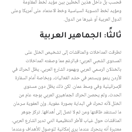
فحسب بل داخل هذين الخطين بين مؤيد لخط المقاومة
ومؤيد لخط التسوية السياسية وخط الاعتماد على أمريكا وعلى
الدول العربية أو غيرها من الدول.
ثالثًا: الجماهير العربية
تطرقت المداخلات والمناقشات إلى تشخيص الخلل على
المستوى الشعبي العربي؛ فبالرغم مما وصفته المداخلات
بالخذلان الرسمي العربي وبهمود الشارع العربي، يظل الحراك في
الأردن ينمو ويستمر في حشد الفعاليات، وبخاصة أمام السفارة
الإسرائيلية وفي وسط عمان. لكن ذلك يظل دون مستوى
الحدث، ولم يحصن الحراك الجماهيري العربي بوجه عام من
الخلل لأنه تحرك في البداية بصورة عفوية. وإن العفوية سرعان
ما تستنفد طاقتها ومن ثم لا تصل إلى أهدافها. تركز جوهر
المناقشات حول غياب الأطر التنظيمية التي تدير الشارع العربي،
معتبرة أنه يتحرك عندما يرى إمكانية للوصول للأهداف وعندما