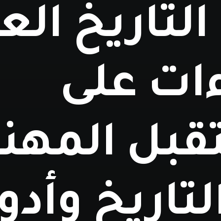
التاريخ الع
ات على
بل المهنة
لتاريخ وأدو