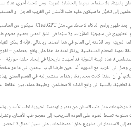
ق بالمهنة، ولا سيّما ما يرتبط بالحضارة العربيّة، ومن ناحية أخرى، هناك 
علمين إلى تخيُّل ما سيكون عليه طب الأسنان في القريب العاجل، أو المستقبل 
صيغَتْ فرضيتنا على النحو الآتي: بعد ظهور برامج 
التطويريّ في منهجيّة المقرّرات، ولا سيَّما في الشق المعنيّ بتعليم معجم طب
 العربيّة، وما قدّمته إلى العالم في هذا الصدد. وبالتالي، فإنّه لا يمكن القيام
علقة بمهنة المتعلم المستقبلية. يرتكز اعتقادنا هذا على واقع اجتماعيّ – لغويّ
لمتعلمين)، هذه البيئة اللغويّة قد أسهمت تاريخيًّا في إيجاد حلقة حواريّة 
وصل إلى الغرب، مع التنويه أنّنا، حين طرقنا الباب البحثيّ، في ما هو مختص
، أي أنّ العيّنة كانت محدودة، وهذا ما سنشير إليه في القسم المعنيّ بهذه 
ة تعاقبيّة، بالنسبة إلى واقع الذكاء الاصطناعيّ، وطبيعة عمله، بين الثقافة الت
دّ موضوعات مثل طب الأسنان عن بعد، والهندسة الحيوية لطب الأسنان، وتخ
 متنوعة تسلط الضوء على العودة التاريخية إلى معجم طب الأسنان، وتشرك ا
 إلى الاستثمار في مشروع خلق المصطلحات، على سبيل المثال لا الحصر.