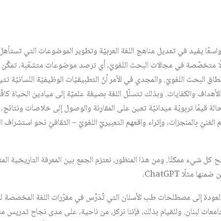
 واسعًا يفيد في تعديل مناهج اللغة العربيّة وتطوير الموضوعات التي تستأهل ا
لًا متخصّصة في مجالات البحث اللغويّ، أي ترصد موضوعات متشعّبة، تمكِّن 
 نطاق البحث اللغويّ. والمجدي في الأمر أنّ التطبيقيّات الوظيفيّة اللسانيّة
الأهداف والكفايات. وبذلك تتسلّل اللغة بصيغة علميّة إلى ميادين الحياة كا
الة قيمًا تربويّة ميدانيّة تعين على المقارنة والوصول إلى خلاصات ونتائج،
نيّ بالمنجزات، وإثراء واقعهم التعبيريّ اللغويّ – الثقافيّ نحو استشراف 
 كل شيء ممكنًا. ومن هذا المنظور، نعتزم الجمع بين المعرفة التاريخية الم
 مثلًا ChatGPT.
 العودة إلى مصطلحات طب الأسنان التي تُدَرَّس في مقرّرات اللغة المخصصة 
 جامعات لبنان. وللقيام بذلك، فإننا نركز، من ناحية، على مدى نجاح تدريس