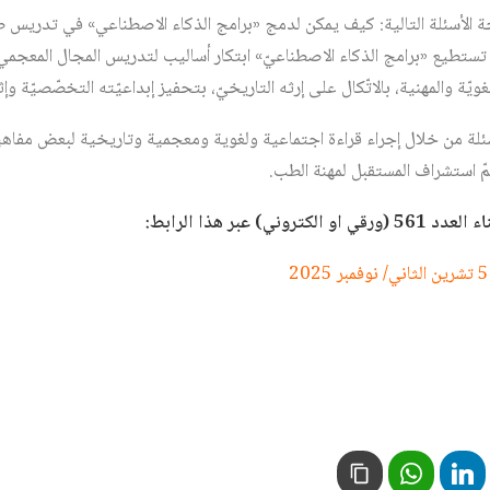
جة الأسئلة التالية: كيف يمكن لدمج «برامج الذكاء الاصطناعي» في تدريس ط
ستطيع «برامج الذكاء الاصطناعيّ» ابتكار أساليب لتدريس المجال المعجمي
غويّة والمهنية، بالاتّكال على إرثه التاريخيّ، بتحفيز إبداعيّته التخصّصيّة وإث
ئلة من خلال إجراء قراءة اجتماعية ولغوية ومعجمية وتاريخية لبعض مفاه
ّ استشراف المستقبل لمهنة الطب.
ي) عبر هذا الرابط: