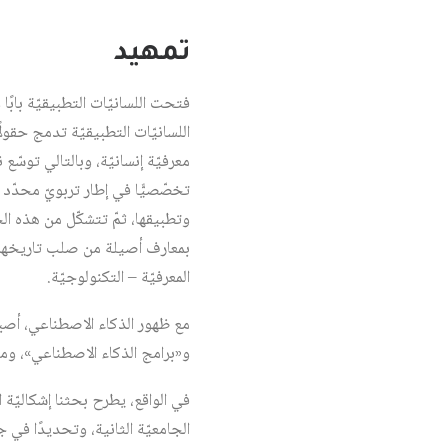
تمهيد
فتحت اللسانيّات التطبيقيّة بابًا
اللسانيّات التطبيقيّة تدمج حقو
معرفيّة إنسانيّة، وبالتالي توسّع
تخصّصيًّا في إطار تربويّ محدّد 
وتطبيقها، ثمّ تتشكّل من هذه الح
بمعارف أصيلة من صلب تاريخهم الغ
المعرفيّة – التكنولوجيّة.
مع ظهور الذكاء الاصطناعي، أصبح
و«برامج الذكاء الاصطناعي»، ومن ضمنها
في الواقع، يطرح بحثنا إشكاليّة
الجامعيّة الثانية، وتحديدًا في