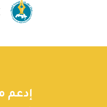
م
ف
ف
إدعم م