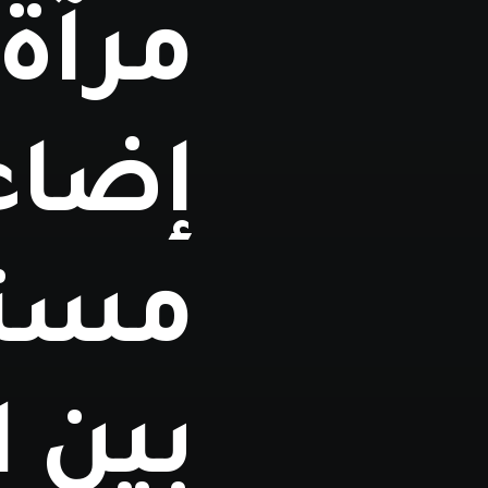
مرآة 
إضاء
مستق
بين ا