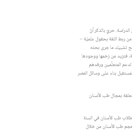
لدراسة. حريّ بالذكر أنّ
من ربط اللغة بحقول علميّة –
 تتيح تشبيك ما جرى بحثه
فّة، فتزيد من زخمها ووجودها
 لدعم المتعلّمين ورفدهم
المستقبل بناء على وسائل العصر
تعلقة بمجال طب الأسنان
لطلاب طب الأسنان في السنة
 معجم طب الأسنان من خلال