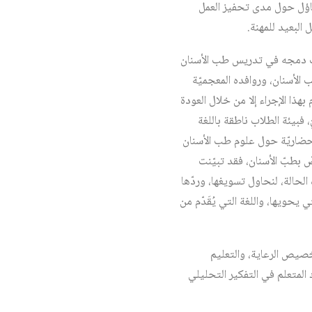
تساؤل حول مدى تحفيز العمل
البعيد للمهنة.
الذكاء الاصطناعي، مثل ChatGPT، سيكون من المناسب دمجه في تدريس طب الأسنان
 الأسنان، وروافده المعجميّة
 بهذا الإجراء إلا من خلال العودة
، فبيئة الطلاب ناطقة باللغة
– حضاريّة حول علوم طب الأسنان
ّ بطبّ الأسنان، فقد تبيّنت
الحالة، لنحاول تسويغها، وردّها
ي يحويها، واللغة التي يُقَدّم من
صيص الرعاية، والتعليم
لمتعلم في التفكير التحليلي