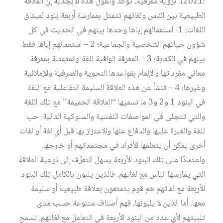
:2021). برؤية معرفية، تؤكد وتقول هذه الأبجدية إن العلاقة
الطبيعية بين الناس ولغاتهم تتمثل بممارسة أربعة بنود لميثاق
اللغات: 1- استعمالهم إياها وحدها بينهم في الحديث في كل
شؤون حياتهم الشخصية والجماعية؛ 2 – استعمالهم إياها فقط
بينهم في الكتابة؛ 3 – المعرفة الوافية للغة والمتمثلة بمعرفة
معاني مفرداتها والإلمام بقواعدها النحوية والصرفية والإملائية
وغيرها؛ 4 – تنشأ عن هذه العلاقة السليمة التفاعلية مع اللغة
في البنود 1 و2 و3 ما نسميها “العلاقة الحميمة” مع تلك اللغة
والتي تتجلى في المواصفات النفسية والسلوكية التالية: حب
للغة والغيرة عليها والدفاع عنها والاعتزاز بها قبل أي لغة أو لغات
أخرى يمكن أن يتعلمها الأفراد في مجتمعاتهم أو خارجها.
واعتمادًا على تلك البنود الأربعة يسهل التعرّف إلى نوعية العلاقة
التي يمارسها الناس مع لغاتهم. فالذين يلبون بالكامل تلك البنود
الأربعة مع لغاتهم هم قوم يتمتعون بعلاقة طبيعية أو سليمة
معها. أما الذين لا يلبونها، فهم أصناف متنوعة حسب مدى
تلبيتهم لأي عدد من البنود الأربعة في التعامل مع لغاتهم. تسمح