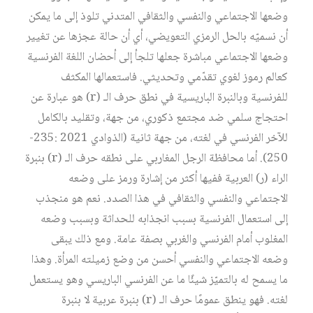
وضعها الاجتماعي والنفسي والثقافي المتدني تلوذ إلى ما يمكن
أن نسميّه بالحل الرمزي التعويضي، أي أن حالة عجزها عن تغيير
وضعها الاجتماعي مباشرة جعلها تلجأ إلى أحضان اللغة الفرنسية
كعالم رموز لغوي تقدّمي وتحديثي. فاستعمالها المكثف
للفرنسية وبالنبرة الباريسية في نطق حرف الـ (r) هو عبارة عن
احتجاج سلمي ضد مجتمع ذكوري، من جهة، وتقليد بالكامل
للآخر الفرنسي في لغته، من جهة ثانية (الذوادي 2021 :235-
250). أما محافظة الرجل المغاربي على نطقه حرف الـ (r) بنبرة
الراء (ر) العربية ففيها أكثر من إشارة ورمز على وضعه
الاجتماعي والنفسي والثقافي في هذا الصدد. نعم هو منجذب
إلى استعمال الفرنسية بسبب انجذابه للحداثة وبسبب وضعه
المغلوب أمام الفرنسي والغربي بصفة عامة. ومع ذلك يبقى
وضعه الاجتماعي والنفسي أحسن من وضع زميلته المرأة. وهذا
ما يسمح له بالتميّز شيئًا ما عن الفرنسي الباريسي وهو يستعمل
لغته. فهو ينطق عمومًا حرف الـ (r) بنبرة عربية لا بنبرة