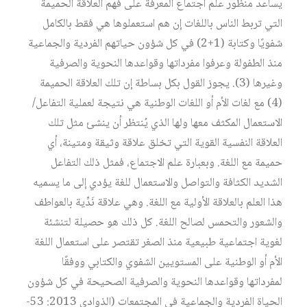
يساعد منظور علم اجتماع المعرفة على فهم العلاقة الحميمة
التي تربط الناس باللغات إن هم استعملوها هي فقط بالكامل
شفويًا وكتابة (1+2) في كل شؤون حياتهم الفردية والجماعية
منذ الطفولة وعرفوا مفرداتها وقواعدها النحوية والصرفية
وغيرها (3). يجوز القول بكل بساطة إن تلك العلاقة الحميمة
(4) مع لغات الأم أو اللغات الوطنية هي نتيجة لعملية التفاعل/
الاستعمال المكثف معها ولها الذي يُنتظر أن ينشئ مثل تلك
العلاقة النفسية القوية التي تخلق علاقة وثيقة ومتينة، أي
حميمة مع اللغة. وبعبارة علم الاجتماع، فمثل ذلك التفاعل
الشديد الكثافة والتواصل والاستعمال للغة يؤدي إلى ما يسميه
هذا العلم بالعلاقة الأولية مع اللغة. وهي علاقة نَدِّية بالعواطف
والشعور والتحمس لصالح اللغة. كل ذلك هو حصيلة لتنشئة
لغوية اجتماعية طبيعية منذ الصغر تقتصر على استعمال اللغة
الأم أو الوطنية على المستويين الشفوي والكتابي ووفقًا
لمفرداتها وقواعدها النحوية والصرفية الصحيحة في كل شؤون
الحياة الفردية والجماعية في المجتمعات (الذوادي 2013: 53-