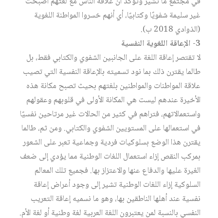
في مجتمع ما تشير وتؤكد أن علاقة الناس مع لغتهم أصبحت
غير سليمة شفويًا وكتابيًا، أي أنهم خسروا المواطنة اللغوية
(الذوادي 2018 ب).
3- الإعاقة اللغوية النفسية
لا تقتصر إعاقة اللغة على الجانبين الشفوي والكتابي فقط، بل
طالما يقترن ذلك بما نود تسميته بالإعاقة النفسية التي تصيب
علاقة المواطنات والمواطنين بلغتهم بحيث تصبح مكانة هذه
الأخيرة عندهم ليست هي المكانة الأولى في قلوبهم وعقولهم
واستعمالاتهم، فتراهم في كثير من الحالات غير مرتاحين نفسيًا
في استعمالها على المستويين الشفوي والكتابي. ومن ثم، طالما
يقترن هذا الوضع بسلوكيات فردية وجماعية تعبر على الشعور
بمركب النقص إزاء استعمال اللغات الوطنية مما يؤدي إلى ضعف
الغيرة عليها والدفاع عنها والاعتزاز بها. فجميع تلك المعالم
السلوكية إزاء اللغات الوطنية تشير إلى وجود أعراض إعاقة
نفسية عند أهلها الناطقين بها، وهو ما نسميه إعاقة التعريب
النفسي بالنسبة لمن يعتبرون اللغة العربية لغة وطنية أو لغة الأم.