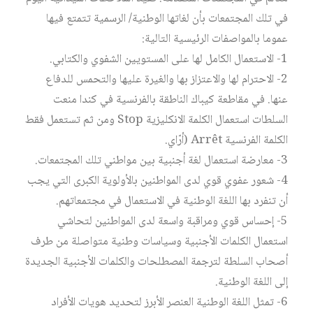
في تلك المجتمعات بأن لغاتها الوطنية/ الرسمية تتمتع فيها
عموما بالمواصفات الرئيسية التالية:
1- الاستعمال الكامل لها على المستويين الشفوي والكتابي.
2- الاحترام لها والاعتزاز بها والغيرة عليها والتحمس للدفاع
عنها. في مقاطعة كيباك الناطقة بالفرنسية في كندا منعت
السلطات استعمال الكلمة الانكليزية Stop ومن ثم تستعمل فقط
الكلمة الفرنسية Arrêt (أرّاي.
3- معارضة استعمال لغة أجنبية بين مواطني تلك المجتمعات.
4- شعور عفوي قوي لدى المواطنين بالأولوية الكبرى التي يجب
أن تنفرد بها اللغة الوطنية في الاستعمال في مجتمعاتهم.
5- إحساس قوي ومراقبة واسعة لدى المواطنين لتحاشي
استعمال الكلمات الأجنبية وسياسات وطنية متواصلة من طرف
أصحاب السلطة لترجمة المصطلحات والكلمات الأجنبية الجديدة
إلى اللغة الوطنية.
6- تمثل اللغة الوطنية العنصر الأبرز لتحديد هويات الأفراد