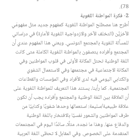
78).
2- فكرة المواطنة اللغوية
أطرح هنا مصطلح المواطنة اللغوية كمفهوم جديد مثل مفهومَي
الآخرَيْن (التخلف الآخر والازدواجية اللغوية الأمارة) في دراساتي
للمسألة اللغوية بالمجتمع التونسي. ويعني هذا المفهوم عندي أن
المجتمع وأفراده يتصفون بالمواطنة اللغوية الكاملة متى كانت
اللغة الوطنية تحتل المكانة الأولى في قلوب المواطنين وفي
المكانة الاجتماعية في مجتمعها وفي الاستعمال الشفوي
والكتابي اليومي فيه لدى الأفراد وفي المؤسسات والقطاعات
المجتمعية. كما رأينا، يستند هذا التعريف للمواطنة اللغوية على
أن العلاقة بين اللغة الوطنية والمجتمع وأفراده يجب أن تكون
علاقة طبيعية/سليمة: استعمالها وحدها شفويًا وكتابيًا من
طرف المواطنين والشعور نفسيًا بالافتخار باللغة الوطنية
والدفاع عنها. وهذا ما نجده، مثلًا، سائدًا اليوم في المجتمعات
المتقدمة على الخصوص. وفي المقابل لا تحظى اللغة العربية