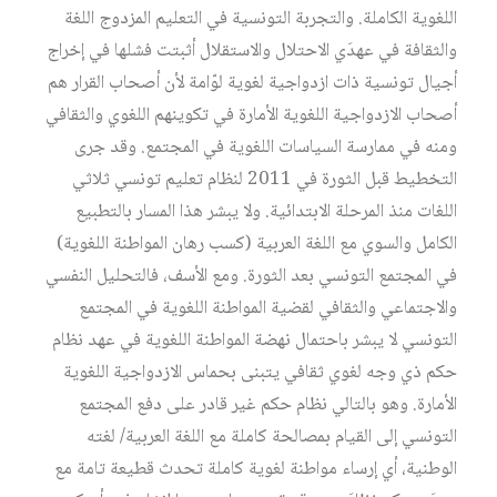
اللغوية الكاملة. والتجربة التونسية في التعليم المزدوج اللغة
والثقافة في عهدَي الاحتلال والاستقلال أثبتت فشلها في إخراج
أجيال تونسية ذات ازدواجية لغوية لوّامة لأن أصحاب القرار هم
أصحاب الازدواجية اللغوية الأمارة في تكوينهم اللغوي والثقافي
ومنه في ممارسة السياسات اللغوية في المجتمع. وقد جرى
التخطيط قبل الثورة في 2011 لنظام تعليم تونسي ثلاثي
اللغات منذ المرحلة الابتدائية. ولا يبشر هذا المسار بالتطبيع
الكامل والسوي مع اللغة العربية (كسب رهان المواطنة اللغوية)
في المجتمع التونسي بعد الثورة. ومع الأسف، فالتحليل النفسي
والاجتماعي والثقافي لقضية المواطنة اللغوية في المجتمع
التونسي لا يبشر باحتمال نهضة المواطنة اللغوية في عهد نظام
حكم ذي وجه لغوي ثقافي يتبنى بحماس الازدواجية اللغوية
الأمارة. وهو بالتالي نظام حكم غير قادر على دفع المجتمع
التونسي إلى القيام بمصالحة كاملة مع اللغة العربية/ لغته
الوطنية، أي إرساء مواطنة لغوية كاملة تحدث قطيعة تامة مع