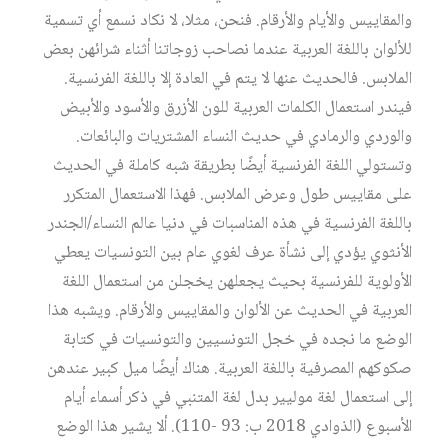
والمقاييس والأيام والأرقام. فنحن، مثلا، لا نكاد نسمع أي تسمية
للألوان باللغة العربية عندما نصاحب زوجاتنا أثناء شرائهن بعض
الملابس. فالحديث عنها لا يتم في العادة إلا باللغة الفرنسية.
فيندر استعمال الكلمات العربية للون الأزرق والأسود والأبيض
والوردي والرمادي في حديث النساء المشتريات والبائعات.
وتستولي اللغة الفرنسية أيضًا بطريقة شبه كاملة في الحديث
على مقاييس طول وعرض الملابس. فهذا الاستعمال المتكرر
باللغة الفرنسية في هذه المناسبات في دنيا عالم النساء/الجندر
الأنثوي يؤدي إلى نشأة عرف لغوي عام بين التونسيات يعطي
الأولوية للفرنسية بحيث يجعلهن يخجلن من استعمال اللغة
العربية في الحديث عن الألوان والمقاييس والأرقام. ويشبه هذا
الوضع ما نجده في خجل التونسيين والتونسيات في كتابة
صكوكهم المصرفية باللغة العربية. هناك أيضًا ميل كبير عندهن
إلى استعمال لغة موليير بدل لغة المتنبي في ذكر أسماء أيام
الأسبوع (الذوادي 2018 ب: 93 -110). ألا يشير هذا الوضع