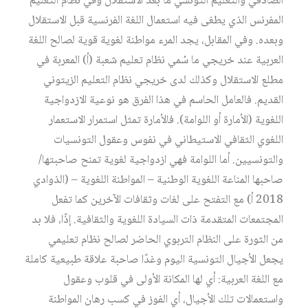
الصادقي والتعليم التونسي ما بعد الاستقلال وفي نظام التعليم
المفرنس الذي يطغى فيه استعمال اللغة الفرنسية قبل الاستقلال
وبعده. وفي المقابل، يجد المرء مواطنة لغوية قوية لصالح اللغة
العربية عند خريجي ما سُمي نظام تعليم شعبة (أ) المعربة في
مطلع الاستقلال وكذلك لدى خريجي نظام التعليم الزيتوني
القديم. فالعامل الحاسم في هذا الفرق هو نوعية الازدواجية
اللغوية (الأمارة أو اللوامة). فالأمارة تمثل استمرار الاستعمار
اللغوي الثقافي الاستيطاني في نفوس وعقول التونسيات
والتونسيين. أما اللوامة فهي ازدواجية لغوية تمنح صاحبتها/
صاحبها المناعة اللغوية الوطنية – المواطنة اللغوية – (الذوادي
2018 أ) مع التفتح على لغات وثقافات الآخرين كما تفعل
المجتمعات المتقدمة ذات السيادة اللغوية والثقافية. إذًا، فلا بد
من الثورة على النظام التربوي الحاضر لصالح نظام تعليمي
يجعل الأجيال التونسية اليوم وغدًا صاحبة علاقة طبيعية كاملة
مع اللغة العربية: أي لها المكانة الأولى في قلوب وعقول
واستعمالات تلك الأجيال، أي الفوز في كسب رهان المواطنة