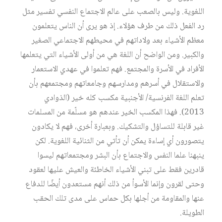
اللغوية. وليس بالصعب على عالم الاجتماع النفسي تفسير مثل
رد الفعل ذلك من طرف هؤلاء. إذ هو يرى أن الناس يتعلمون
معظم الأشياء بعد ولاداتهم في محيطهم الاجتماعي الصغير
والكبير. ومن الواضح أن اللغة هي من أولى الأشياء التي يتعلمها
الأفراد في الأسرة والمجتمع. فهم تعلموا في عهدي الاستعمار
والاستقلال في أسرهم ومدارسهم وجامعاتهم ومجتمعهم بأن
تعلم اللغة الفرنسية/ الأجنبية مكسب كله خير (الذوادي
2013). فهذا المكسب الخير عندهم هو مسلّمة من المسلمات
غير قابلة للتساؤل والتشكيك. وبعبارة أخرى، فهم لا يكادون
يتصورون أي إساءة يمكن أن تأتي من الثنائية اللغوية. لكن
ينبهنا علما النفس والاجتماع بأن البشر ومجتمعاتهم ليسوا
قادرين فقط على تبني الأشياء الخاطئة والعيش عليها لعقود
وحتى لقرون وإنما الأسوأ من ذلك أنهم مستعدون أيضًا للدفاع
عنها والمقاومة من أجلها بكل حماس على مدى تلك الحقب
الطويلة.