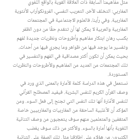
مثل مفاهيمنا السابقة ذات العلاقة القوية بالواقع اللغوي
المغاربي: التخلف الآخر، التعريب النفسي، الفرونكوأراب الأنثوية
المغاربية. وفي رأينا، فالعلوم الاجتماعية في المجتمعات
المغاربية والعربية لا يمكن لها أن تتقدم حقًا من دون الظفر
بكسب رهان ابتكار مفاهيم وأطروحات ونظريات جديدة لفهم
وتفسير ما يوجد فيها من ظواهر وما يجري فيها من أحداث،
بحيث يمكن أن تكون أكثر مصداقية في الفهم والتفسير في
تلك المجتمعات من العديد من المفاهيم والأطروحات والنظريات
المستوردة.
نستعمل في هذه الدراسة كلمة الأمارة بالمعنى الذي ورد في
وصف القرآن الكريم للنفس البشرية. فيفيد المصطلح القرآني
للنفس الأمّارة أنها تلك النفس التي تجنح إلى فعل السوء. ومن
المؤكد أن الأغلبية الساحقة من المغاربيات والمغاربيين خاصة
المثقفين والمتعلمين منهم سوف يتعجبون من وصف الثنائية
اللغوية بأنها أمارة بالسوء. والأكثر من ذلك سوف يغضب
الكثيرون من هؤلاء على إطلاقنا مثل تلك الصفة على الثنائية