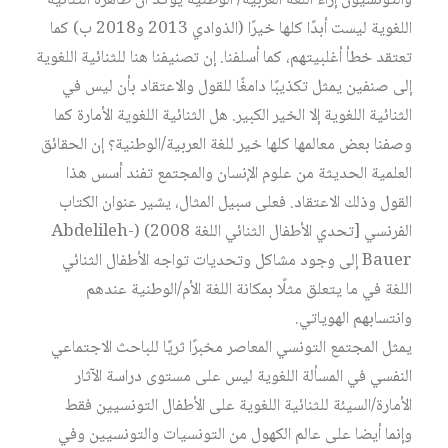
والتونسيون إزاء اللغة العربية/ الوطنية يؤكد أن ظاهرة الثنائية
اللغوية ليست أبدًا كلها خيرًا (الذوادي 2013 و2018 ب) كما
تعتقد خطأ أغلبيتهم، كما أسلفنا. إن تصنيفنا هنا للثنائية اللغوية
إلى صنفين يمثل تكذيبًا دامغًا للقول والاعتقاد بأن ليس في
الثنائية اللغوية إلا الخير الكبير. هل الثنائية اللغوية الأمارة كما
وصفنا بعض معالمها كلها خير للغة العربية/الوطنية؟ إن الحقائق
العلمية الحديثة من علوم الإنسان والمجتمع تفند أسس هذا
القول وذلك الاعتقاد. فعلى سبيل المثال، يشير عنوان الكتاب
الفرنسي [تحدي الأطفال الثنائي اللغة 2008) (Abdelileh-
Bauer إلى وجود مشاكل وتحديات تواجه الأطفال الثنائي
اللغة في ما يتعلق مثلًا بمكانة اللغة الأم/الوطنية عندهم
وانتسابهم الهوياتي.
يمثل المجتمع التونسي المعاصر مخبرًا ثريًا للباحث الاجتماعي
النفسي في المسألة اللغوية ليس على مستوى دراسة الآثار
الأمارة/السيئة للثنائية اللغوية على الأطفال التونسيين فقط
وإنما أيضا على عالم الكهول من التونسيات والتونسيين وفي