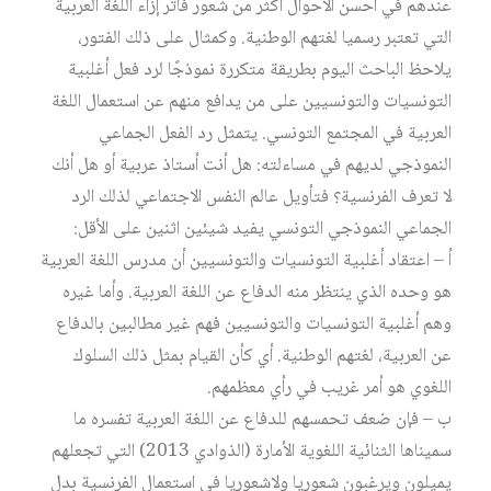
عندهم في أحسن الأحوال أكثر من شعور فاتر إزاء اللغة العربية
التي تعتبر رسميا لغتهم الوطنية. وكمثال على ذلك الفتور،
يلاحظ الباحث اليوم بطريقة متكررة نموذجًا لرد فعل أغلبية
التونسيات والتونسيين على من يدافع منهم عن استعمال اللغة
العربية في المجتمع التونسي. يتمثل رد الفعل الجماعي
النموذجي لديهم في مساءلته: هل أنت أستاذ عربية أو هل أنك
لا تعرف الفرنسية؟ فتأويل عالم النفس الاجتماعي لذلك الرد
الجماعي النموذجي التونسي يفيد شيئين اثنين على الأقل:
أ – اعتقاد أغلبية التونسيات والتونسيين أن مدرس اللغة العربية
هو وحده الذي ينتظر منه الدفاع عن اللغة العربية. وأما غيره
وهم أغلبية التونسيات والتونسيين فهم غير مطالبين بالدفاع
عن العربية، لغتهم الوطنية. أي كأن القيام بمثل ذلك السلوك
اللغوي هو أمر غريب في رأي معظمهم.
ب – فإن ضعف تحمسهم للدفاع عن اللغة العربية تفسره ما
سميناها الثنائية اللغوية الأمارة (الذوادي 2013) التي تجعلهم
يميلون ويرغبون شعوريا ولاشعوريا في استعمال الفرنسية بدل