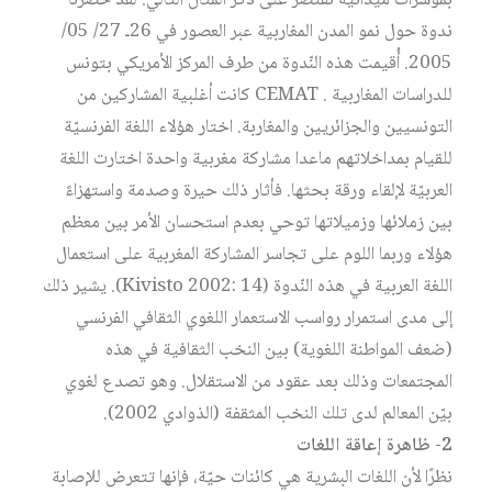
بمؤشرات ميدانيّة نقتصر على ذكر المثال التّالي: لقد حضرنا
ندوة حول نمو المدن المغاربية عبر العصور في 26ـ 27/ 05/
2005. أُقيمت هذه النّدوة من طرف المركز الأمريكي بتونس
للدراسات المغاربية . CEMAT كانت أغلبية المشاركين من
التونسيين والجزائريين والمغاربة. اختار هؤلاء اللغة الفرنسيّة
للقيام بمداخلاتهم ماعدا مشاركة مغربية واحدة اختارت اللغة
العربيّة لإلقاء ورقة بحثها. فأثار ذلك حيرة وصدمة واستهزاءً
بين زملائها وزميلاتها توحي بعدم استحسان الأمر بين معظم
هؤلاء وربما اللوم على تجاسر المشاركة المغربية على استعمال
اللغة العربية في هذه النّدوة (Kivisto 2002: 14). يشير ذلك
إلى مدى استمرار رواسب الاستعمار اللغوي الثقافي الفرنسي
(ضعف المواطنة اللغوية) بين النخب الثقافية في هذه
المجتمعات وذلك بعد عقود من الاستقلال. وهو تصدع لغوي
بيّن المعالم لدى تلك النخب المثقفة (الذوادي 2002).
2- ظاهرة إعاقة اللغات
نظرًا لأن اللغات البشرية هي كائنات حيّة، فإنها تتعرض للإصابة