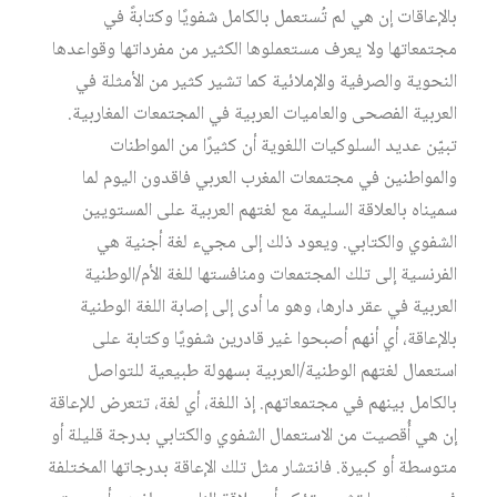
بالإعاقات إن هي لم تُستعمل بالكامل شفويًا وكتابةً في
مجتمعاتها ولا يعرف مستعملوها الكثير من مفرداتها وقواعدها
النحوية والصرفية والإملائية كما تشير كثير من الأمثلة في
العربية الفصحى والعاميات العربية في المجتمعات المغاربية.
تبيّن عديد السلوكيات اللغوية أن كثيرًا من المواطنات
والمواطنين في مجتمعات المغرب العربي فاقدون اليوم لما
سميناه بالعلاقة السليمة مع لغتهم العربية على المستويين
الشفوي والكتابي. ويعود ذلك إلى مجيء لغة أجنية هي
الفرنسية إلى تلك المجتمعات ومنافستها للغة الأم/الوطنية
العربية في عقر دارها، وهو ما أدى إلى إصابة اللغة الوطنية
بالإعاقة، أي أنهم أصبحوا غير قادرين شفويًا وكتابة على
استعمال لغتهم الوطنية/العربية بسهولة طبيعية للتواصل
بالكامل بينهم في مجتمعاتهم. إذ اللغة، أي لغة، تتعرض للإعاقة
إن هي أُقصيت من الاستعمال الشفوي والكتابي بدرجة قليلة أو
متوسطة أو كبيرة. فانتشار مثل تلك الإعاقة بدرجاتها المختلفة