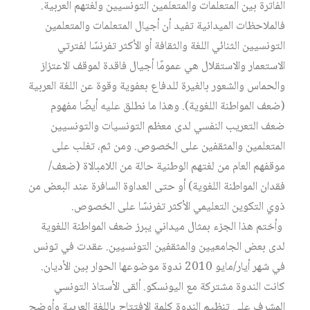
الفاترة بين المتعلمات والمتعلمين التونسيين ولغتهم العربية.
فالملاحظات الميدانية تفيد أن أجيال المتعلمات والمتعلمين
التونسيين الثنائي اللغة والثقافة أو الأكثر تفرنسًا لفترتي
الاستعمار والاستقلال هي عمومًا أجيال فاقدة لموقف الاعتزاز
والحماس والشعور بالغيرة للدفاع بعفوية وقوة عن اللغة العربية
(ضعف المواطنة اللغوية). وهذا ما نطلق عليه أيضًا مفهوم
ضعف التعريب النفسي لدى معظم التونسيات والتونسيين
المتعلمين والمثقفين على الخصوص. ومن ثم، تغلب على
موقفهم العام من لغتهم الوطنية حالة من اللامبالاة (ضعف/
فقدان المواطنة اللغوية) أو حتى العداوة السافرة عند البعض من
ذوي التكوين التعليمي الأكثر تفرنسًا على الخصوص.
وأختم هذا الجزء بمثال ميداني يبرز ضعف المواطنة اللغوية
لدى بعض الجامعيين والمثقفين التونسيين. عقدت في تونس
في شهر أيار/مايو 2010 ندوة موضوعها الحوار بين الأديان.
كانت الندوة مشتركة مع اليونسكو. ألقى الأستاذ التونسي
المشرف على تنظيم الندوة كلمة الافتتاح باللغة العربية وأوضح