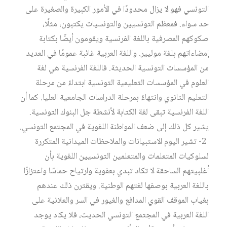
التونسي فهو لا يزال محدودًا في الأمور الكبيرة والصغيرة على
حد سواء. فمعظم التونسيين والتونسيات يكتبون، مثلًا،
صكوكهم المصرفية باللغة الفرنسية ويقومون أيضًا بكتابة
إمضاءاتهم بلغة موليير. واللغة العربية غائبة عمومًا في العديد
من المؤسسات التونسية الحديثة. فاللغة الفرنسية هي لغة
العلوم في المؤسسات التعليمية التونسية ابتداءً من مرحلة
التعليم الثانوي وانتهاءً بمرحلة الدراسات الجامعية العليا. كما أن
اللغة الفرنسية تبقى لغة الكتابة لأنشطة جل البنوك التونسية.
يشير كل ذلك إلى ضعف المواطنة اللغوية في المجتمع التونسي.
2- تشير اليوم الاستبيانات والملاحظات الميدانية المتكررة
لسلوكيات المتعلمات والمتعلمين التونسيين اللغوية بأن
أغلبيتهم الساحقة لا تكاد تبدي بعفوية وارتياح حماسًا واعتزازًا
باللغة العربية بوصفها لغتهم الوطنية. ويقترن ذلك عندهم
بغياب الموقف القوي المدافع والغيور في السر والعلانية على
اللغة العربية في المجتمع التونسي الحديث، فلا يكاد يوجد