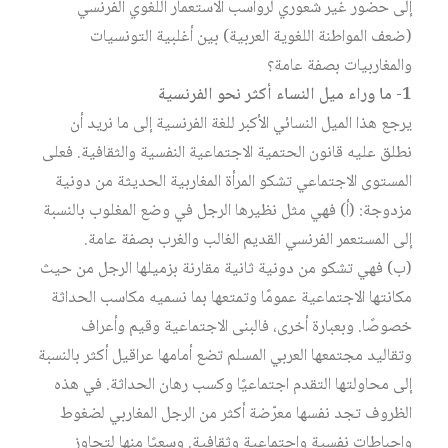
إلى حضور غير شعوري لرواسب الاستعمار اللغوي الفرنسي
(ضعف المواطنة اللغوية العربية) بين أغلبية التونسيات
والمغاربيات بصفة عامة؟
1- ما وراء ميل النساء أكثر نحو الفرنسية
يرجع هذا الميل النسائي الأكبر للغة الفرنسية إلى ما نريد أن
نطلق عليه قانون الحتمية الاجتماعية النفسية والثقافية. فعلى
المستوى الاجتماعي تشكو المرأة المغاربية الحديثة من دونية
مزدوجة: (أ) فهي مثل نظيرها الرجل في وضع المغلوب بالنسبة
إلى المستعمر الفرنسي القديم الغالب والغرب بصفة عامة.
(ب) فهي تشكو من دونية ثانية مقارنة بزميلها الرجل من حيث
مكانتها الاجتماعية عمومًا وتمتعها بما نسميه مكاسب الحداثة
خصوصًا. وبعبارة أخرى، فالبنى الاجتماعية وقيم وأعراف
وتقاليد مجتمعها العربي المسلم تضع أمامها عراقيل أكثر بالنسبة
إلى محاولتها التقدم اجتماعيًا وكسب رهان الحداثة. في هذه
الظروف تجد نفسها معرّضة أكثر من الرجل المغاربي لضغوط
وإحباطات نفسية واجتماعية وثقافية. وسعيًا منها لتجاوز