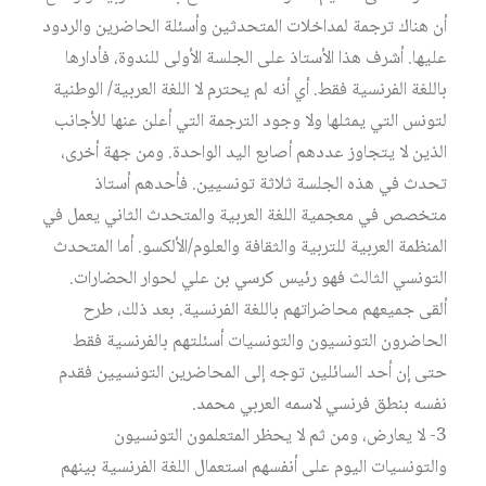
أن هناك ترجمة لمداخلات المتحدثين وأسئلة الحاضرين والردود
عليها. أشرف هذا الأستاذ على الجلسة الأولى للندوة، فأدارها
باللغة الفرنسية فقط. أي أنه لم يحترم لا اللغة العربية/ الوطنية
لتونس التي يمثلها ولا وجود الترجمة التي أعلن عنها للأجانب
الذين لا يتجاوز عددهم أصابع اليد الواحدة. ومن جهة أخرى،
تحدث في هذه الجلسة ثلاثة تونسيين. فأحدهم أستاذ
متخصص في معجمية اللغة العربية والمتحدث الثاني يعمل في
المنظمة العربية للتربية والثقافة والعلوم/الألكسو. أما المتحدث
التونسي الثالث فهو رئيس كرسي بن علي لحوار الحضارات.
ألقى جميعهم محاضراتهم باللغة الفرنسية. بعد ذلك، طرح
الحاضرون التونسيون والتونسيات أسئلتهم بالفرنسية فقط
حتى إن أحد السائلين توجه إلى المحاضرين التونسيين فقدم
نفسه بنطق فرنسي لاسمه العربي محمد.
3- لا يعارض، ومن ثم لا يحظر المتعلمون التونسيون
والتونسيات اليوم على أنفسهم استعمال اللغة الفرنسية بينهم