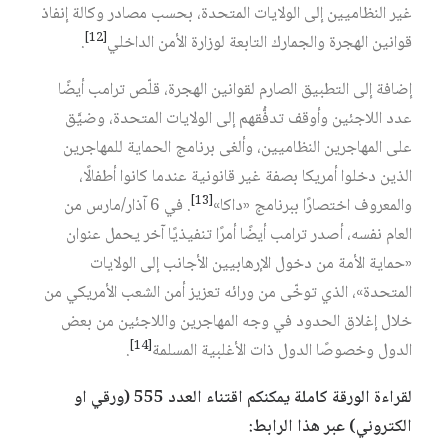
غير النظاميين إلى الولايات المتحدة، بحسب مصادر وكالة إنفاذ
[12]
قوانين الهجرة والجمارك التابعة لوزارة الأمن الداخلي‏
.
إضافة إلى التطبيق الصارم لقوانين الهجرة، قلّص ترامب أيضًا
عدد اللاجئين وأوقف تدفُّقهم إلى الولايات المتحدة، وضيَّق
على المهاجرين النظاميين، وألغى برنامج الحماية للمهاجرين
الذين دخلوا أمريكا بصفة غير قانونية عندما كانوا أطفالًا،
[13]
والمعروف اختصارًا ببرنامج «داكا»‏
. في 6 آذار/مارس من
العام نفسه، أصدر ترامب أيضًا أمرًا تنفيذيًا آخر يحمل عنوان
«حماية الأمة من دخول الإرهابيين الأجانب إلى الولايات
المتحدة»، الذي توخّى من ورائه تعزيز أمن الشعب الأمريكي من
خلال إغلاق الحدود في وجه المهاجرين واللاجئين من بعض
[14]
الدول وخصوصًا الدول ذات الأغلبية المسلمة‏
.
لقراءة الورقة كاملة يمكنكم اقتناء العدد 555 (ورقي او
الكتروني) عبر هذا الرابط: