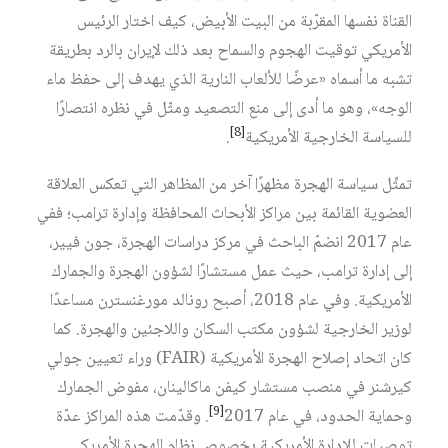
القناة نفسها المقرّبة من البيت الأبيض، كيف اختار الرئيس
الأمريكي توقيت الهجوم والسماح بعد ذلك لإيران بالرد بطريقة
تشبه ما أسماه «عرضًا للألعاب النارية الذي يهدف إلى حفظ ماء
الوجه»، وهو ما أدى إلى منع التصعيد ومثّل في نظره انتصارًا
[8]
للسياسة الخارجية الأمريكية‏
.
تمثِّل سياسة الهجرة مظهرًا آخر من المظاهر التي تعكس العلاقة
العضوية القائمة بين مراكز الأبحاث المحافظة وإدارة ترامب؛ ففي
عام 2017 انضمّ الباحث في مركز دراسات الهجرة، جون فيير،
إلى إدارة ترامب، حيث عمل مستشارًا لشؤون الهجرة والجمارك
الأمريكية. وفي عام 2018، أصبح رونالد مورغنسترن مساعدًا
لوزير الخارجية لشؤون مكتب السكان واللاجئين والهجرة. كما
كان اتحاد إصلاح الهجرة الأمريكية (FAIR) وراء تعيين جولي
كيرشنر في منصب مستشار كيفن ماكالينان، مفوض الجمارك
[9]
وحماية الحدود، في عام 2017‏
. وقدّمت هذه المراكز عدّة
توصيات للإدارة الأمريكية بخصوص نظام الهجرة الأمريكي.