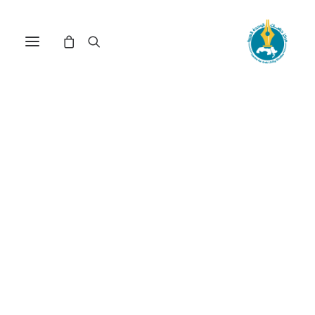
في
دراسات
•
23 يناير، 2026
عدد الزيارات:
479
دور مراكز التفكير في صنع
السياسة الخارجية
الأمريكية: من دونالد
ترامب إلى جو بايدن
الكاتب:
أحمد المرابطي
DOI:
https://doi.org/10.65506/30121