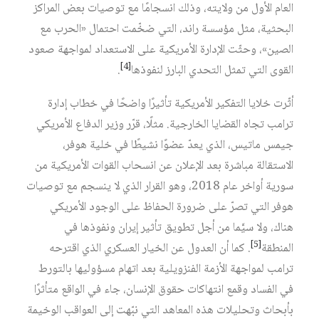
العام الأول من ولايته، وذلك انسجامًا مع توصيات بعض المراكز
البحثية، مثل مؤسسة راند، التي ضخّمت احتمال «الحرب مع
الصين»، وحثّت الإدارة الأمريكية على الاستعداد لمواجهة صعود
[4]
القوى التي تمثل التحدي البارز لنفوذها‏
.
أثّرت خلايا التفكير الأمريكية تأثيرًا واضحًا في خطاب إدارة
ترامب تجاه القضايا الخارجية. مثلًا، قرّر وزير الدفاع الأمريكي
جيمس ماتيس، الذي يعدّ عضوًا نشيطًا في خلية هوفر،
الاستقالة مباشرة بعد الإعلان عن انسحاب القوات الأمريكية من
سورية أواخر عام 2018، وهو القرار الذي لا ينسجم مع توصيات
هوفر التي تصرّ على ضرورة الحفاظ على الوجود الأمريكي
هناك، ولا سيَّما من أجل تطويق تأثير إيران ونفوذها في
[5]
المنطقة‏
. كما أن العدول عن الخيار العسكري الذي اقترحه
ترامب لمواجهة الأزمة الفنزويلية بعد اتهام مسؤوليها بالتورط
في الفساد وقمع انتهاكات حقوق الإنسان، جاء في الواقع متأثرًا
بأبحاث وتحليلات هذه المعاهد التي نبّهت إلى العواقب الوخيمة