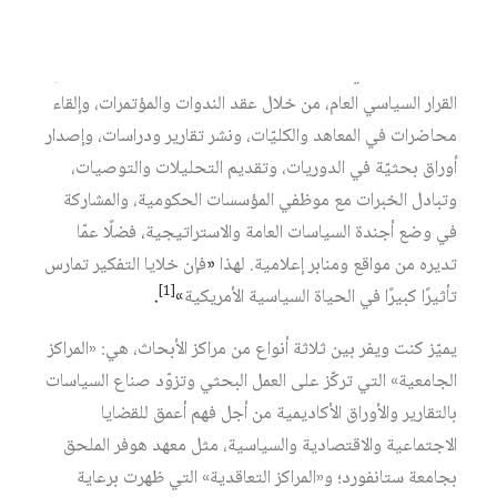
الداخلية والخارجية للدول عمومًا، وفي الولايات المتحدة
الأمريكية بصورة خاصة. وتتمثّل أدوار ووظائف خلايا التفكير أو
مراكز البحث في تقديم المشورة البحثية والاستراتيجيّة لصنّاع
القرار السياسي العام، من خلال عقد الندوات والمؤتمرات، وإلقاء
محاضرات في المعاهد والكليّات، ونشر تقارير ودراسات، وإصدار
أوراق بحثيّة في الدوريات، وتقديم التحليلات والتوصيات،
وتبادل الخبرات مع موظفي المؤسسات الحكومية، والمشاركة
في وضع أجندة السياسات العامة والاستراتيجية، فضلًا عمّا
تديره من مواقع ومنابر إعلامية. لهذا
«
فإن خلايا التفكير تمارس
[1]
تأثيرًا كبيرًا في الحياة السياسية الأمريكية
»
.
يميّز كنت ويفر بين ثلاثة أنواع من مراكز الأبحاث، هي: «المراكز
الجامعية» التي تركّز على العمل البحثي وتزوّد صناع السياسات
بالتقارير والأوراق الأكاديمية من أجل فهم أعمق للقضايا
الاجتماعية والاقتصادية والسياسية، مثل معهد هوفر الملحق
بجامعة ستانفورد؛ و«المراكز التعاقدية» التي ظهرت برعاية