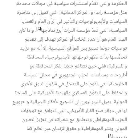
الحكومة والتي تقدّم استشارات سياسية في مجالات محددة،
مثل مؤسسة راند؛ و«المراكز الدعائية» التي تميل إلى مناصرة
السياسات والأيديولوجيات والتأثير في الرأي العام والقضايا
[2]
السياسية، التي تعدّ مؤسسة التراث أبرز نماذجها‏
. وإذا كان
المبدأ العام هو أن هذه الخلايا أو المراكز تهدف إلى تقديم
توصيات دونما تمييز بين المواقع السياسية، إلا أنه مع تزايد
تخصُّصها بدأت تظهر توجهاتها الأيديولوجية، المحافظة
والليبرالية؛ ففي حين تتناغم خلايا الفكر المحافظة مع
أطروحات وسياسات الحزب الجمهوري في مجال السياسة
الخارجية، التي تقوم على التدخل في شؤون الدول الأخرى
والحفاظ على التفوّق العسكري والهيمنة الأمريكية على الساحة
الدولية، يميل الليبراليون إلى تشجيع الأفكار الليبرالية والترويج
لها في دوائر صنع القرار الأمريكي، التي تتوافق مع توجهات
الحزب الديمقراطي وتتطابق مع شعاراته في تعزيز التعاون
الدولي ونشر الديمقراطية وحقوق الإنسان عبر العالم كما
[3]
يزعمون‏
.