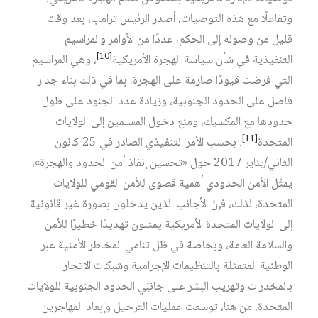
وتفاعلًا مع هذه التوصيات، أصدر الرئيس ترامب، بعد وقت
قليل من وصوله إلى الحكم، عددًا من الأوامر والمراسيم
[10]
التنفيذية في شأن سياسة الهجرة الأمريكية‏
، وهي المراسيم
التي فرضت قيودًا صارمة على الهجرة، بما في ذلك بناء جدار
فاصل على الحدود الجنوبية، وزيادة عدد الجنود على طول
حدودها مع المكسيك، ومنع دخول المسلمين إلى الولايات
[11]
المتحدة‏
. بحسب الأمر التنفيذي الصادر في 25 كانون
الثاني/يناير 2017 حول «تحسين إنفاذ أمن الحدود والهجرة»،
يمثّل الأمن الحدودي أهمية قصوى للأمن القومي للولايات
المتحدة، لذلك، فإنّ الأجانب الذين يدخلون بصورة غير قانونية
إلى الولايات المتحدة الأمريكية يمثلون تهديدًا خطيرًا للأمن
والسلامة العامة، وبخاصة في ظل تنامي المخاطر الأمنية عبر
الوطنية المتمثلة بالتنظيمات الإجرامية وشبكات الاتجار
بالمخدرات وتهريب البشر على جانبَي الحدود الجنوبية للولايات
المتحدة. من هنا، توسعت عمليات الترحيل وإبعاد المهاجرين