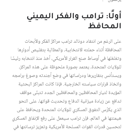
أولًا: ترامب والفكر اليميني
المحافظ
على الرغم من انتقاد دونالد ترامب مراكزَ الفكر والأبحاث
المحافظة أثناء حملته الانتخابية، والمطالبة بتقليص أدوارها
وتغلغلها في أوساط صنع القرار الأمريكي، أخذ منذ انتخابه رئيسًا
للولايات المتحدة، يعتمد بصورة ملحوظة على هذه المراكز،
ويستأنس بتقاريرها ودراساتها في وضع أجندته وصوغ برامجه
واتخاذ قرارات سياسته الخارجية. فإذا كانت المراكز البحثية
المؤيدة لتيار المحافظين والمحافظين الجدد تتبنّى مواقف
تدافع عن زيادة ميزانية الدفاع وتحديث قواتها، على النحو
الذي يكرّس التفوق العسكري للولايات المتحدة ويحافظ على
هيمنتها في العالم، فإن ترامب سيعمل على رفع الإنفاق العسكري
لتحسين قدرات القوات المسلحة الأمريكية وتعزيز ترسانتها في