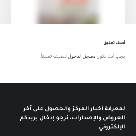
أضف تعليق
يجب أنت تكون
مسجل الدخول
لتضيف تعليقاً.
7 أغسطس، 2026
نمط العيش الإمبريالي: أزمة الإنسان
والطبيعة في الرأسمالية العالمية
كتبه مركز دراسات الوحدة العربية
لمعرفة أخبار المركز والحصول على آخر
العروض والإصدارات، نرجو إدخال بريدكم
الإلكتروني