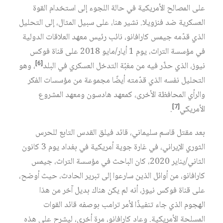
على المصالح الأمريكية في حالة اللجوء إلى استخدام القوة
العسكرية ضد فنزويلا. نشير هنا، على سبيل المثال، إلى التحليل
الذي قدّمه جيمس كارافانو، نائب رئيس معهد العلاقات الدولية
في مؤسسة التراث، يوم 1 أيار/مايو 2018 على قناة فوكس
[6]
نيوز، الذي حذّر فيه من مغبّة التدخل العسكري في البلد‏
، وهو
التحليل نفسه الذي قدّمته أيضًا مجموعة من مؤسسات الفكر
والرأي المحافظة الأخرى، كمعهد هادسون ومعهد المشروع
[7]
الأمريكي‏
.
بعد مقتل قاسم سليماني، قائد فيلق القدس التابع للحرس
الثوري الإيراني، في غارة جوية أمريكية في بغداد يوم 3 كانون
الثاني/يناير 2020، كان الباحث في مؤسسة التراث، جيمس
كارافانو، من أوائل الذين سارعوا إلى تبرير الحادث، حيث أوضح،
على قناة فوكس نيوز، أنه لم يكن هناك بديل آخر من هذا
الهجوم الذي جاء تنفيذًا لأمر ترامب بوصفه قائد القوات
المسلحة الأمريكية. وعاد كارافانو، مرة أخرى، ليشرح على هذه