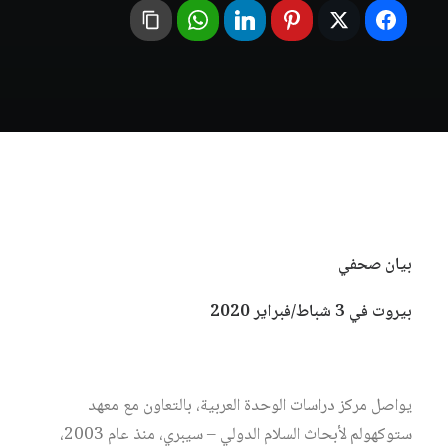
بيان صحفي
بيروت في 3 شباط/فبراير 2020
يواصل مركز دراسات الوحدة العربية، بالتعاون مع معهد
ستوكهولم لأبحاث السلام الدولي – سيبري، منذ عام 2003،