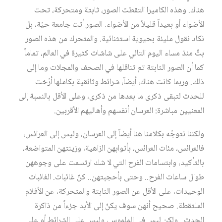
هناك. وهذه الكاميرا التقطت الصور، ثابتة ومتحركة، تحت
الأضواء أو بعيداً قليلاً من الأضواء. الصور أتت جامعة حيّة، بل
نكاد نقول مليئة بحيوية استثنائية. والمتحرك من هذه الصور
بثّ منذ مساء اليوم التالي على شاشات كثيرة في العالم، تماماً
كما أن الصور الثابتة تم تناقلها في الصحف والمجلات وما إلى
ذلك. وربما كانت هناك، أيضاً، شرائط وثائقية بكاملها أرّخت
للحدث لتبقى ذكرى ما بعدها من ذكرى، وعلى الأقل بالنسبة إلى
المعنيين مباشرة: العرسان أنفسهم وأهاليهم الأقربين.
ولكننا نتوجّه بكلامنا هنا أيضاً إلى العرسان، وليس إلى العرائس،
فالعرائس، مئات العرائس، بأثوابهن الزاهية، وزينتهن المتواضعة،
بالتأكيد، وابتسامات الفرح التي لا شك ارتسمت على وجوههن
طوال ساعات الفرح.. وحتى بأحجبتهن.. كنّ غائبات. الغائبات
الوحيدات، على الأقل عن الصور الثابتة والمتحركة، عن الأفلام
الملتقطة. صحيح أنهن سوف يكنّ إلى الأبد جزءاً من ذاكرة
الحدث.. ولكن ليس في الملموس، وليس على الشرائط أو على