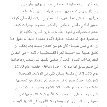
يتحدّثن عن «خسارة فادحة في مصادر رزقهن وأرضهن
ومنازلهن، وموت أحبائهن، وضياع راحة بالهن وأهداف
حياتهن…». في هذا الشريط الفلسطيني عرفت آراصغلي كيف
تصوّر العادي داخل اللاعادي، والعكس صحيح. وعرفت كيف
تقدم شخصيات واقعية، لعلّنا لا نبالغ إن قلنا إن حكاية كل
شخصية منها قد تصلح خلفية لأفلام عديدة. طبعاً، لا نقول هنا
إن «هاي مش عيشة» كان هو من افتتح سينما بات يمكننا أن
نطلق عليها اسم «سينما المرأة الفلسطينية»، لكنه – في المقابل
كثف إشارات كثيرة، كانت آراصغلي نفسها قد رسمت إرهاصاتها
في فيلم سابق لها عنوانه: «حياة ممزقة» حققته عام 1993
يوم كانت لا تزال مقيمة بشكل كلّي في الولايات المتحدة
الأمريكية، حيث صوّرت في ما صوّرت، انطلاقاً من تجربتها
الشخصية، ما يعتبر «التعديلات الكبرى وضروب التكيف التي
كان يتوجب على الفلسطينيات الأمريكيات القيام بها لدى
سفرهن من المدن والقرى ومخيمات اللجوء في الشرق الأوسط