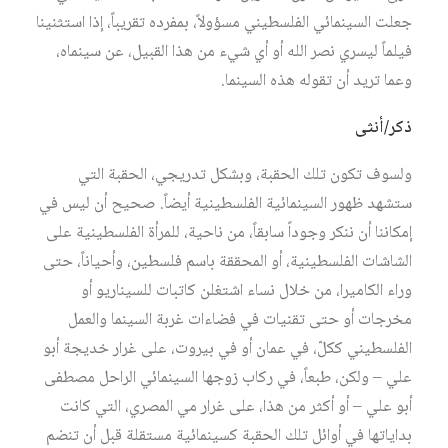
جعلت السينمائي الفلسطيني مسؤولاً، بمفرده تقريباً، إذا استثنينا
فيلماً ليسري نصر الله أو أي شيء من هذا القبيل، عن سينماه،
وعما تريد أن تقوله هذه السينما.
ذكر/أنثى
ولسوف تكون تلك الحقبة، وبشكل تدريجي، الحقبة التي
ستشهد ظهور السينمائية الفلسطينية أيضاً. صحيح أن ليس في
إمكاننا أن ننكر وجوداً سابقاً، من ناحية، للمرأة الفلسطينية على
الشاشات الفلسطينية، أو المحققة باسم فلسطين، وأحياناً، حتى
وراء الكاميرا، من خلال نساء اشتغلن كاتبات للسيناريو أو
مخرجات أو حتى تقنيات في فضاءات غربة السينما والعمل
الفلسطيني ككلّ، في عمان أو في بيروت، على غرار خديجة أبو
علي – ولكن، طبعاً، في ركاب زوجها السينمائي الراحل مصطفى
أبو علي – أو أكثر من هذا، على غرار مي المصري، التي كانت
بداياتها في أوائل تلك الحقبة كسينمائية مستقلة قبل أن تنضم