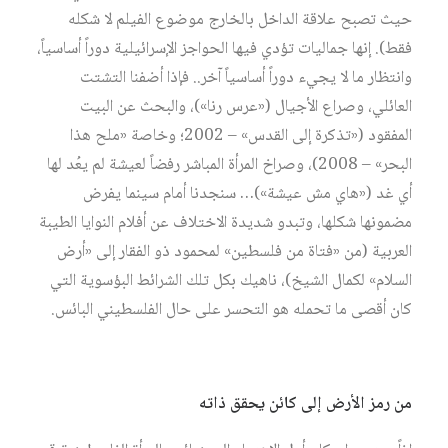
حيث تصبح علاقة الداخل بالخارج موضوع الفيلم لا شكله
فقط). إنها جماليات تؤدي فيها الحواجز الإسرائيلية دوراً أساسياً،
وانتظار ما لا يجيء دوراً أساسياً آخر.. فإذا أضفنا التشتت
العائلي، وصراع الأجيال («عرس رنا»)، والبحث عن البيت
المفقود («تذكرة إلى القدس» – 2002؛ وخاصة «ملح هذا
البحر» – 2008)، وصراخ المرأة المباشر رفضاً لعيشة لم يعُد لها
أي غد («هاي مش عيشة»)… سنجدنا أمام سينما يفرض
مضمونها شكلها، وتبدو شديدة الاختلاف عن أفلام النوايا الطيبة
العربية (من «فتاة من فلسطين» لمحمود ذو الفقار إلى «أرض
السلام» لكمال الشيخ)، ناهيك بكل تلك الشرائط البؤسوية التي
كان أقصى ما تحمله هو التحسر على حال الفلسطيني البائس.
من رمز الأرض إلى كائن يحقق ذاته