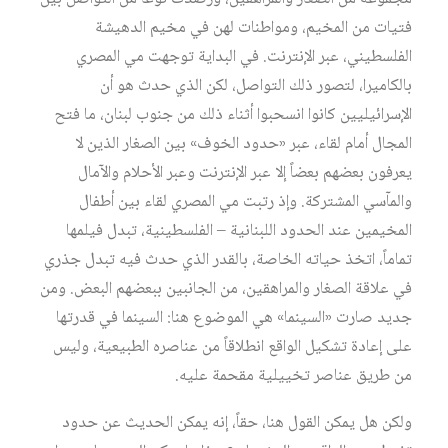
فتيات من المخيم، ومواطنات لهن في مخيم الدهيشة
الفلسطيني، عبر الإنترنت. في البداية توجهت مي المصري
بالكاميرا، لتصور ذلك التواصل، لكن الذي حدث هو أن
الإسرائيليين كانوا انسحبوا أثناء ذلك من جنوب لبنان، ما فتح
المجال أمام لقاء، عبر «حدود الخوف» بين الصغار الذين لا
يعرفون بعضهم بعضاً إلا عبر الإنترنت وعبر الأحلام والآمال
والمآسي المشتركة. وإذ رتبت مي المصري لقاء بين أطفال
المخيمين عند الحدود اللبنانية – الفلسطينية، تبدل فيلمها
تماماً، اتخذ حياته الخاصة، بالقدر الذي حدث فيه تبدل جذري
في علاقة الصغار والمراهقين، من الجانبين ببعضهم البعض. ومن
جديد صارت «السينما» هي الموضوع هنا: السينما في قدرتها
على إعادة تشكيل الواقع انطلاقاً من عناصره الطبيعية، وليس
من طريق عناصر تخييلية مقحمة عليه.
ولكن هل يمكن القول هنا، حقاً، إنه يمكن الحديث عن حدود