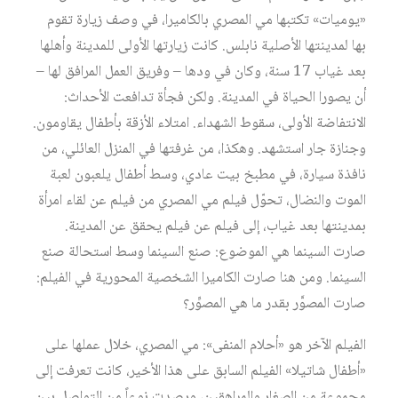
«يوميات» تكتبها مي المصري بالكاميرا، في وصف زيارة تقوم
بها لمدينتها الأصلية نابلس. كانت زيارتها الأولى للمدينة وأهلها
بعد غياب 17 سنة، وكان في ودها – وفريق العمل المرافق لها –
أن يصورا الحياة في المدينة. ولكن فجأة تدافعت الأحداث:
الانتفاضة الأولى، سقوط الشهداء. امتلاء الأزقة بأطفال يقاومون.
وجنازة جار استشهد. وهكذا، من غرفتها في المنزل العائلي، من
نافذة سيارة، في مطبخ بيت عادي، وسط أطفال يلعبون لعبة
الموت والنضال، تحوّل فيلم مي المصري من فيلم عن لقاء امرأة
بمدينتها بعد غياب، إلى فيلم عن فيلم يحقق عن المدينة.
صارت السينما هي الموضوع: صنع السينما وسط استحالة صنع
السينما. ومن هنا صارت الكاميرا الشخصية المحورية في الفيلم:
صارت المصوَّر بقدر ما هي المصوِّر؟
الفيلم الآخر هو «أحلام المنفى»: مي المصري، خلال عملها على
«أطفال شاتيلا» الفيلم السابق على هذا الأخير، كانت تعرفت إلى
مجموعة من الصغار والمراهقين، ورصدت نوعاً من التواصل بين