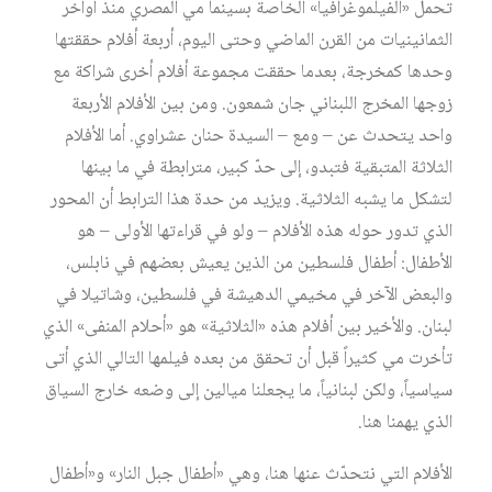
تحمل «الفيلموغرافيا» الخاصة بسينما مي المصري منذ أواخر
الثمانينيات من القرن الماضي وحتى اليوم، أربعة أفلام حققتها
وحدها كمخرجة، بعدما حققت مجموعة أفلام أخرى شراكة مع
زوجها المخرج اللبناني جان شمعون. ومن بين الأفلام الأربعة
واحد يتحدث عن – ومع – السيدة حنان عشراوي. أما الأفلام
الثلاثة المتبقية فتبدو، إلى حدّ كبير، مترابطة في ما بينها
لتشكل ما يشبه الثلاثية. ويزيد من حدة هذا الترابط أن المحور
الذي تدور حوله هذه الأفلام – ولو في قراءتها الأولى – هو
الأطفال: أطفال فلسطين من الذين يعيش بعضهم في نابلس،
والبعض الآخر في مخيمي الدهيشة في فلسطين، وشاتيلا في
لبنان. والأخير بين أفلام هذه «الثلاثية» هو «أحلام المنفى» الذي
تأخرت مي كثيراً قبل أن تحقق من بعده فيلمها التالي الذي أتى
سياسياً، ولكن لبنانياً، ما يجعلنا ميالين إلى وضعه خارج السياق
الذي يهمنا هنا.
الأفلام التي نتحدّث عنها هنا، وهي «أطفال جبل النار» و«أطفال