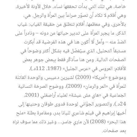
خاصة، هي تلك التي بدأت تحققها نساء، خلال الآونة الأخيرة،
وهي أفلام لا تكاد أن تصوّر صراعاً بين المرأة والرجل. هي،
بالأحرى، وفي معظمها، أفلام تنطلق من حقيقة الغياب: غياب
الذكر، ما يجبر المرأة على تدبير حياتها من دونه – ونادراً على
الضدّ منه – وآمل ألا أكون هنا في هذه الفرضية قد أبكرت
مستبقاً التحليل، الذي سيُفصّل فيه بشكل أكثر وضوحاً في
الصفحات التالية. ومن هنا سأذكّر فقط ببعض جوهر بعض
الأفلام: العروس في «عرس الجليل» (1987، 112د.)،
وموضوع «أمريكا» (2009) لشيرين دعيبس، والوحدة القاتلة
للمرأة في «المر والرمان» (2009)، ووضوح الصرخة النسائية
الجماعية في «هاي مش عيشة» لعلياء آراصغلي (2001،
24د.)، والتصوير الجوّاني لوحدة فدوى طوقان وحنينها إلى
أخيها إبراهيم في فيلم شاعري لليانا بدر، ومغامرة بطلة «ملح
هذا البحر» (2008) لآن ماري جاسر… وغير ذلك مما سوف نراه
بعد صفحات.