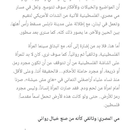
أن المواضيع والخيالات والأفكار سوف تتوسع. ولعل في مسار
مي مصري، الفلسطينية الآتية من الشتات الأمريكي لتقيم
وتعمل في لبنان، مع إطلالة على مدينة نابلس مسقط رأس أهلها،
بين الحين والآخر، ما يصور ذلك كله، كما سنرى بعد سطور.
أما هنا، فلا بد من إشارة إلى أنه، مع انبثاق سينما المرأة
الفلسطينية، وثائقياً ثم روائياً، كما سوف نرى، كان لا بد للمرأة
على الشاشة الفلسطينية من أن تتوقف عن أن تكون مجرد رمز،
أو ذريعة، أو مجرد حاملة للأحلام… فالحقيقة أننا، وعلى الأقل،
منذ نساء علياء آراصغلي الثماني في «هاي مش عيشة»، صرنا
أمام امرأة من لحم ودم. فقد صارت المرأة إنساناً، وليس مجرد
رمز للأرض.. حتى ولو كانت هذه الأرض تحمل اسماً مقدساً:
فلسطين.
مي المصري: وثائقي كأنه من صنع خيال روائي