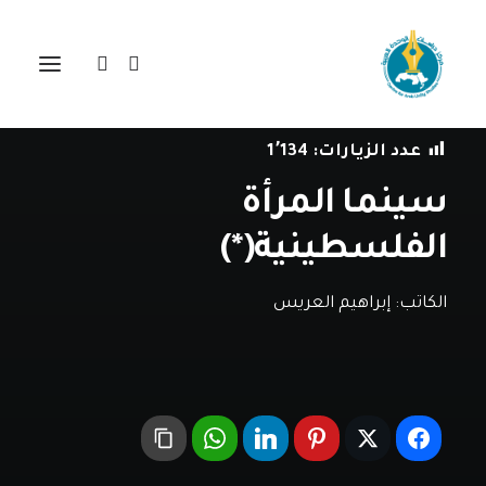
في
دراسات
•
25 أبريل، 2015
عدد الزيارات:
1٬134
سينما المرأة
الفلسطينية(*)
الكاتب:
إبراهيم العريس