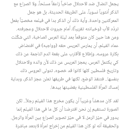
يجعل النضال ضد الاحتلال صاخباً زاعقاً مسلحاً، ولا الصراع مع
الذكر أنثوياً نسوياً، على الطريقة الحديثة، بل هو جعل
المعركتين واحدة، وآية ذلك أن الذكر بدا في فيلمه مخصيّاً بفعل
تردّد الأب (وخيانته تقريباً)، أمام جبروت الاحتلال وعجرفته.
ومن هنا حين كان متوقعاً بعد ليلة العرس الصاخبة، التي شكّلت
عماد الفيلم، أن يمارس العريس حقه (وواجبه) في افتضاض
بكارة عروسه، وإطلاع الأقارب على بقعة الدم الناجمة عن ذلك
كي يكتمل العرس، يعجز العريس عن ذلك لأن والده والاحتلال
وتاريخ فلسطين كلها كانوا قد خصوه، تتولى العروس ذلك
بنفسها.. فتنقذ الوضع، لكنها في طريقها تعلن عجز الذكر، وبداية
إمساك المرأة الفلسطينية بقضيتها بيدها.
لقد كان مدهشاً وغريباً أن يكون مخرج هذا الفيلم رجلاً.. لكن
الصورة تستقيم إن نحن افترضنا أن كل ما في هذا الفيلم إنما
يدور في حيّز الرمز، لا في حيّز تصوير الصراع بين المرأة والرجل.
والحقيقة أنه لو كان هذا الفيلم من إخراج امرأة لابتعد مباشرة