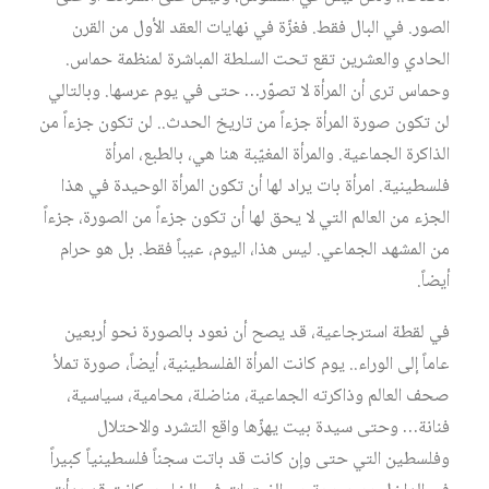
الصور. في البال فقط. فغزّة في نهايات العقد الأول من القرن
الحادي والعشرين تقع تحت السلطة المباشرة لمنظمة حماس.
وحماس ترى أن المرأة لا تصوّر… حتى في يوم عرسها. وبالتالي
لن تكون صورة المرأة جزءاً من تاريخ الحدث.. لن تكون جزءاً من
الذاكرة الجماعية. والمرأة المغيّبة هنا هي، بالطبع، امرأة
فلسطينية. امرأة بات يراد لها أن تكون المرأة الوحيدة في هذا
الجزء من العالم التي لا يحق لها أن تكون جزءاً من الصورة، جزءاً
من المشهد الجماعي. ليس هذا، اليوم، عيباً فقط. بل هو حرام
أيضاً.
في لقطة استرجاعية، قد يصح أن نعود بالصورة نحو أربعين
عاماً إلى الوراء.. يوم كانت المرأة الفلسطينية، أيضاً، صورة تملأ
صحف العالم وذاكرته الجماعية، مناضلة، محامية، سياسية،
فنانة… وحتى سيدة بيت يهزّها واقع التشرد والاحتلال
وفلسطين التي حتى وإن كانت قد باتت سجناً فلسطينياً كبيراً