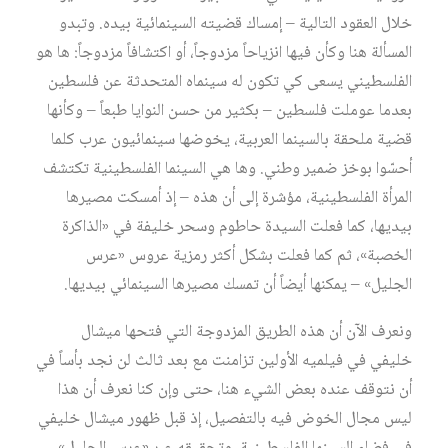
خلال العقود التالية – إمساك قضيته السينمائية بيده. وتبدو
المسألة هنا وكأن فيها انزياحاً مزدوجاً، أو اكتشافاً مزدوجاً: ها هو
الفلسطيني يسعى كي تكون له سينماه المتحدثة عن فلسطين
بعدما عوملت فلسطين – بكثير من حسن النوايا طبعاً – وكأنها
قضية ملحقة بالسينما العربية، يخوضها سينمائيون عرب كلما
أحسّوا بوخز ضمير وطني. وها هي السينما الفلسطينية تكتشف
المرأة الفلسطينية، مؤشرة إلى أن هذه – إذ أمسكت مصيرها
بيديها، كما فعلت السيدة حاطوم وسحر خليفة في «الذاكرة
الخصبة»، ثم كما فعلت بشكل أكثر رمزية عروس «عرس
الجليل» – يمكنها أيضاً أن تمسك مصيرها السينمائي بيديها.
ونعرف الآن أن هذه الطريق المزدوجة التي فتحها ميشال
خليفي في فيلميه الأولين تزامنت مع بعد ثالث لن نجد بأساً في
أن نتوقف عنده بعض الشيء هنا، حتى وإن كنا نعرف أن هذا
ليس مجال الخوض فيه بالتفصيل، إذ قبل ظهور ميشال خليفي