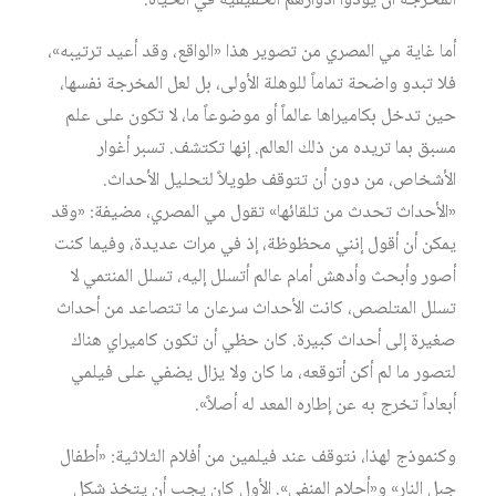
المخرجة أن يؤدوا أدوارهم الحقيقية في الحياة.
أما غاية مي المصري من تصوير هذا «الواقع، وقد أعيد ترتيبه»،
فلا تبدو واضحة تماماً للوهلة الأولى، بل لعل المخرجة نفسها،
حين تدخل بكاميراها عالماً أو موضوعاً ما، لا تكون على علم
مسبق بما تريده من ذلك العالم. إنها تكتشف. تسبر أغوار
الأشخاص، من دون أن تتوقف طويلاً لتحليل الأحداث.
«الأحداث تحدث من تلقائها» تقول مي المصري، مضيفة: «وقد
يمكن أن أقول إنني محظوظة، إذ في مرات عديدة، وفيما كنت
أصور وأبحث وأدهش أمام عالم أتسلل إليه، تسلل المنتمي لا
تسلل المتلصص، كانت الأحداث سرعان ما تتصاعد من أحداث
صغيرة إلى أحداث كبيرة. كان حظي أن تكون كاميراي هناك
لتصور ما لم أكن أتوقعه، ما كان ولا يزال يضفي على فيلمي
أبعاداً تخرج به عن إطاره المعد له أصلاً».
وكنموذج لهذا، نتوقف عند فيلمين من أفلام الثلاثية: «أطفال
جبل النار» و«أحلام المنفى». الأول كان يجب أن يتخذ شكل