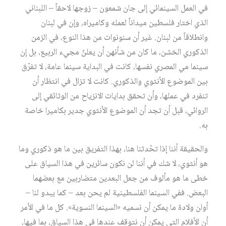
في العمل السينمائي إلى جان شمعون – زوجها لاحقاً – اللبناني
الذي اختار فلسطين ميداناً لعمله وكاميراه، وإن في لبنان
وانطلاقاً من لبنان. غير أن سنونوات من هذا النوع، في الزمن
الذكوري الخشن، ما كان من شأنهن أن يعلنّ مجيء الربيع، بل إن
سينما مي المصري نفسها، كانت في البداية سينما عامة، لا تفرّق
بين الموضوع الأنثوي والذكوري. كانت لا تزال في انتظار أن
تنفرد في عملها، وأن تحقق بدايات الانزياح من الوثائقي إلى
الروائي، قبل أن تجد أن الموضوع الأنثوي جدير بكاميرا خاصة
به.
والحقيقة أننا إذا تحّدثنا هنا، بهذا التفريق بين ما هو ذكوري وما
هو أنثوي، لا شك في أننا لن نكون سائرين في هذا السياق على
خطى ما هو مألوف من جعل البعدين متضاربين مع بعضهما
البعض. ففي السينما الفلسطينية لم يحن بعد – كما يبدو لنا –
أوان ولادة ما يمكن أن نسميه «السينما النسوية». كل ما في الأمر
أن الأفلام التي يمكن أن نتوقف عندها في هذا السياق، بما فيها،