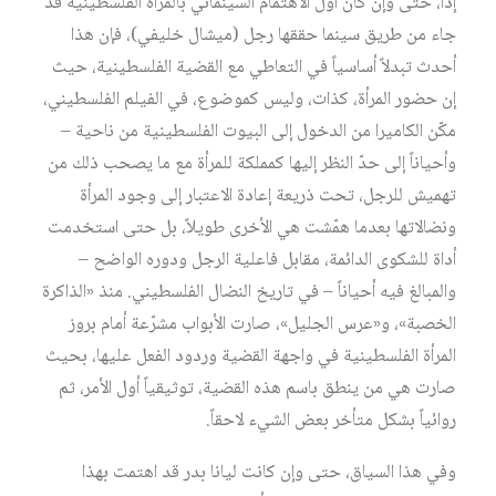
إذاً، حتى وإن كان أول الاهتمام السينمائي بالمرأة الفلسطينية قد
جاء من طريق سينما حققها رجل (ميشال خليفي)، فإن هذا
أحدث تبدلاً أساسياً في التعاطي مع القضية الفلسطينية، حيث
إن حضور المرأة، كذات، وليس كموضوع، في الفيلم الفلسطيني،
مكّن الكاميرا من الدخول إلى البيوت الفلسطينية من ناحية –
وأحياناً إلى حدّ النظر إليها كمملكة للمرأة مع ما يصحب ذلك من
تهميش للرجل، تحت ذريعة إعادة الاعتبار إلى وجود المرأة
ونضالاتها بعدما همّشت هي الأخرى طويلاً، بل حتى استخدمت
أداة للشكوى الدائمة، مقابل فاعلية الرجل ودوره الواضح –
والمبالغ فيه أحياناً – في تاريخ النضال الفلسطيني. منذ «الذاكرة
الخصبة»، و«عرس الجليل»، صارت الأبواب مشرّعة أمام بروز
المرأة الفلسطينية في واجهة القضية وردود الفعل عليها، بحيث
صارت هي من ينطق باسم هذه القضية، توثيقياً أول الأمر، ثم
روائياً بشكل متأخر بعض الشيء لاحقاً.
وفي هذا السياق، حتى وإن كانت ليانا بدر قد اهتمت بهذا