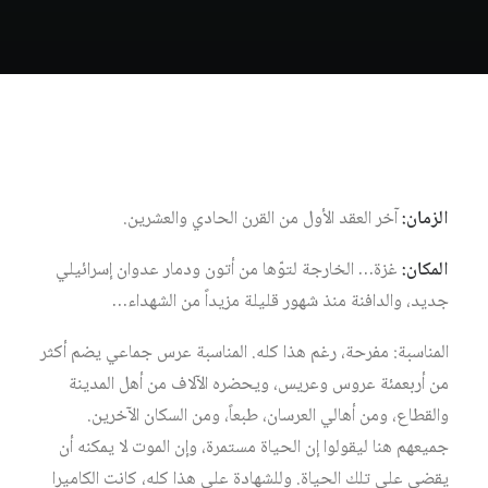
الزمان:
آخر العقد الأول من القرن الحادي والعشرين.
المكان:
غزة… الخارجة لتوّها من أتون ودمار عدوان إسرائيلي
جديد، والدافنة منذ شهور قليلة مزيداً من الشهداء…
المناسبة: مفرحة، رغم هذا كله. المناسبة عرس جماعي يضم أكثر
من أربعمئة عروس وعريس، ويحضره الآلاف من أهل المدينة
والقطاع، ومن أهالي العرسان، طبعاً، ومن السكان الآخرين.
جميعهم هنا ليقولوا إن الحياة مستمرة، وإن الموت لا يمكنه أن
يقضي على تلك الحياة. وللشهادة على هذا كله، كانت الكاميرا