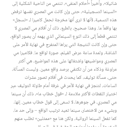
شاتيلا»، وأخيراً «أحلام المنفى»، تنتمي من الناحية الشكلية إلى
«السينما التسجيلية»، حتى وإن كانت مي المصري نفسها ترفض
هذه التسمية، لأنها لا ترى أنها مخرجة تحمل كاميرا لـ «تسجل»
بها واقعاً ما. وهذا صحيح، بالطبع، ذلك أن أفلام مي المصري لا
تنتمي قطعاً إلى ذلك النوع السينمائي الذي يهمه أن يصور الواقع،
حتى وإن كانت النتيجة التي يراها المتفرج في نهاية الأمر على
الشاشة، ولمدة ساعة عرض الفيلم، صورة لواقع ما. فكاميرا مي
المصري ومواضيعها واشتغالها على هذه المواضيع، هي أكثر
مراوغة وذكاء من أن تكتفي برصد واقع معين. وليست المسألة،
حتى، مسألة توليف، كما يحدث في أفلام تصور عشرات
الساعات، لتنجز في نهاية الأمر في غرفة أمام طاولة التوليف عبر
اختيار اللقطات الأكثر ملاءمة لـ «قول خطاب ما»، ذلك أن سينما
مي المصري، في جوهرها، لا تسعى إلى قول خطاب معين. إنها،
وبشيء من الاختصار، سينما تعيد ترتيب الواقع – وإلى حد ما،
كما تفعل السينما الروائية، ولكن هنا مع «ممثلين» تطلب منهم