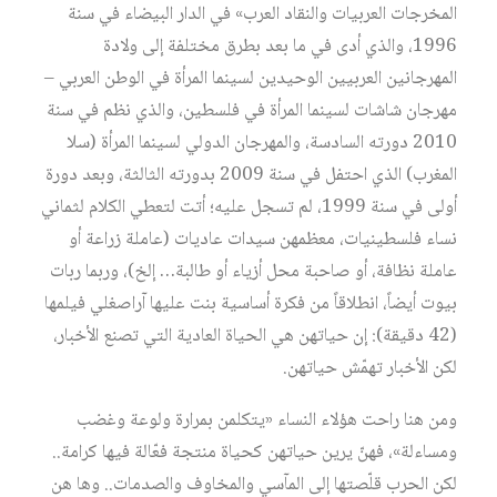
المخرجات العربيات والنقاد العرب» في الدار البيضاء في سنة
1996، والذي أدى في ما بعد بطرق مختلفة إلى ولادة
المهرجانين العربيين الوحيدين لسينما المرأة في الوطن العربي –
مهرجان شاشات لسينما المرأة في فلسطين، والذي نظم في سنة
2010 دورته السادسة، والمهرجان الدولي لسينما المرأة (سلا
المغرب) الذي احتفل في سنة 2009 بدورته الثالثة، وبعد دورة
أولى في سنة 1999، لم تسجل عليه؛ أتت لتعطي الكلام لثماني
نساء فلسطينيات، معظمهن سيدات عاديات (عاملة زراعة أو
عاملة نظافة، أو صاحبة محل أزياء أو طالبة… إلخ)، وربما ربات
بيوت أيضاً، انطلاقاً من فكرة أساسية بنت عليها آراصغلي فيلمها
(42 دقيقة): إن حياتهن هي الحياة العادية التي تصنع الأخبار،
لكن الأخبار تهمّش حياتهن.
ومن هنا راحت هؤلاء النساء «يتكلمن بمرارة ولوعة وغضب
ومساءلة»، فهنّ يرين حياتهن كحياة منتجة فعّالة فيها كرامة..
لكن الحرب قلّصتها إلى المآسي والمخاوف والصدمات.. وها هن