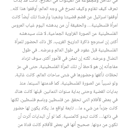
في الداخل ومجموعة من الغيتوات في الخارج، كانت قد بدأت
تعرف كيف تقاوم وكيف تصرخ في وجه العالم: أوقفوا هذا كله..
أوقفوا اسرائيل عن قضم قضيتنا وشعبنا وأرضنا! تلك أيضاً كانت
امرأة فلسطينية… والحقيقة أن من يدهشه اليوم غياب العروس
الفلسطينية عن الصورة الغزاوية الجماعية، لا شك سيدهشه
أكثر، إن استرجع ذاكرة التاريخ القريب، كل ذلك الحضور للمرأة
الفلسطينية قبل عقود في طول العالم وعرضه.. في طول
النضال وعرضه. لكنه إن تمعّن في الأمور أكثر، سوف تزداد
مفاجأته إن هو لاحظ أن تلك المرأة الفلسطينية، حتى في عز
لحظات تألقها وحضورها في شتى ساحات العالم، كانت غائبة،
ولو نسبياً عن الصورة الفلسطينية، كما قدمتها السينما، منذ
بدايات القضية وحتى بداية سنوات الثمانين. قبلها كانت هناك
في بعض الأفلام التي تحقق عن فلسطين وباسم فلسطين، لكنها
كانت جزءاً من شيء ما… تابعة لواقع ما. يكاد يكون لها حضور
في ذاتها… كانت تبدو كالمنسية. كما لو أن البدايات آثرت أن
تكون من دونها. صحيح أنها في بعض الأفلام كانت فتاة من