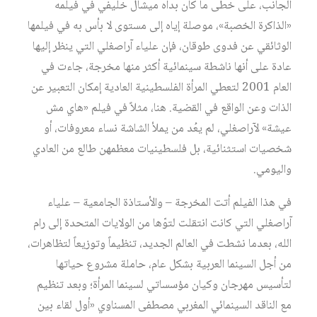
الجانب، على خطى ما كان بدأه ميشال خليفي في فيلمه
«الذاكرة الخصبة»، موصلة إياه إلى مستوى لا بأس به في فيلمها
الوثائقي عن فدوى طوقان، فإن علياء آراصغلي التي ينظر إليها
عادة على أنها ناشطة سينمائية أكثر منها مخرجة، جاءت في
العام 2001 لتعطي المرأة الفلسطينية العادية إمكان التعبير عن
الذات وعن الواقع في القضية. هنا، مثلاً في فيلم «هاي مش
عيشة» لآراصغلي، لم يعُد من يملأ الشاشة نساء معروفات، أو
شخصيات استثنائية، بل فلسطينيات معظمهن طالع من العادي
واليومي.
في هذا الفيلم أتت المخرجة – والأستاذة الجامعية – علياء
آراصغلي التي كانت انتقلت لتوّها من الولايات المتحدة إلى رام
الله، بعدما نشطت في العالم الجديد، تنظيماً وتوزيعاً لتظاهرات،
من أجل السينما العربية بشكل عام، حاملة مشروع حياتها
لتأسيس مهرجان وكيان مؤسساتي لسينما المرأة؛ وبعد تنظيم
مع الناقد السينمائي المغربي مصطفى المسناوي «أول لقاء بين