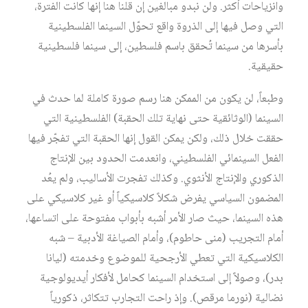
وانزياحات أكثر. ولن نبدو مبالغين إن قلنا هنا إنها كانت الفترة،
التي وصل فيها إلى الذروة واقع تحوّل السينما الفلسطينية
بأسرها من سينما تُحقق باسم فلسطين، إلى سينما فلسطينية
حقيقية.
وطبعاً، لن يكون من الممكن هنا رسم صورة كاملة لما حدث في
السينما (الوثائقية حتى نهاية تلك الحقبة) الفلسطينية التي
حققت خلال ذلك، ولكن يمكن القول إنها الحقبة التي تفجّر فيها
الفعل السينمائي الفلسطيني، وانعدمت الحدود بين الإنتاج
الذكوري والإنتاج الأنثوي. وكذلك تفجرت الأساليب، ولم يعُد
المضمون السياسي يفرض شكلاً كلاسيكياً أو غير كلاسيكي على
هذه السينما، حيث صار الأمر أشبه بأبواب مفتوحة على اتساعها،
أمام التجريب (منى حاطوم)، وأمام الصياغة الأدبية – شبه
الكلاسيكية التي تعطي الأرجحية للموضوع وخدمته (ليانا
بدر)، وصولاً إلى استخدام السينما كحامل لأفكار أيديولوجية
نضالية (نورما مرقص). وإذ راحت التجارب تتكاثر، ذكورياً