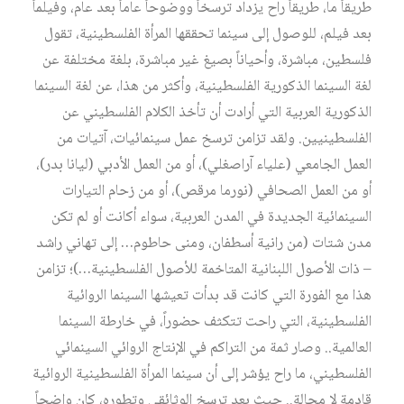
طريقاً ما، طريقاً راح يزداد ترسخاً ووضوحاً عاماً بعد عام، وفيلماً
بعد فيلم، للوصول إلى سينما تحققها المرأة الفلسطينية، تقول
فلسطين، مباشرة، وأحياناً بصيغ غير مباشرة، بلغة مختلفة عن
لغة السينما الذكورية الفلسطينية، وأكثر من هذا، عن لغة السينما
الذكورية العربية التي أرادت أن تأخذ الكلام الفلسطيني عن
الفلسطينيين. ولقد تزامن ترسخ عمل سينمائيات، آتيات من
العمل الجامعي (علياء آراصغلي)، أو من العمل الأدبي (ليانا بدر)،
أو من العمل الصحافي (نورما مرقص)، أو من زحام التيارات
السينمائية الجديدة في المدن العربية، سواء أكانت أو لم تكن
مدن شتات (من رانية أسطفان، ومنى حاطوم… إلى تهاني راشد
– ذات الأصول اللبنانية المتاخمة للأصول الفلسطينية…)؛ تزامن
هذا مع الفورة التي كانت قد بدأت تعيشها السينما الروائية
الفلسطينية، التي راحت تتكثف حضوراً، في خارطة السينما
العالمية.. وصار ثمة من التراكم في الإنتاج الروائي السينمائي
الفلسطيني، ما راح يؤشر إلى أن سينما المرأة الفلسطينية الروائية
قادمة لا محالة.. حيث بعد ترسخ الوثائقي وتطوره، كان واضحاً