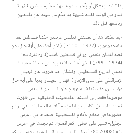
إذا كانت، وبشكل أو بآخر، تبدو شبيهة حقاً بفلسطين، فإنها لا
تبدو في الوقت نفسه شبيهة بما قدِّم من سينما عن فلسطين
وباسمها قبل ذلك.
ربما يمكننا هنا أن نستثني فيلمين عربيين حكيا فلسطين هما
«المخدوعون» (1972 – 110د.) (الذي أخذ، على أية حال، عن
قصة لغسان كنفاني، روائي فلسطين بامتياز)، و«كفرقاسم»
(1974 – 99د.) (الذي أُخذ أصلاً بدوره، عن حادثة حقيقية
تدمي التاريخ الفلسطيني، وتشكّل أحد ضروب عار الجيش
الإسرائيلي على مدى الأزمان). فهذان الفيلمان بديا على أية حال
مؤسسين، ولا سيَّما فيلم برهان علوية – الذي لا ينتمي،
موضوعاً فقط، إلى السينما الفلسطينية الحقيقية التي ظهرت
لاحقة عليه، بل يكاد يبدو لنا مؤسساً لتلك الجماليات التي نزعم
حضورها في معظم الأفلام الفلسطينية، فنجدها في «عرس
الجليل» تسير على خطى «كفر قاسم»، ثم نجدها في «عرس
رنا» (2002، 80د.)، وفي المتن السينمائي لرشيد مشهراوي، كما