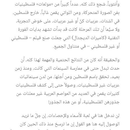
وأنثوياً، شجع ذلك كله، عدداً كبيراً من «مولعات» فلسطينيات
بفن الصورة المتحركة، ومن اللواتي يقمن غالباً، خارج فلسطين،
في الشتات، عربيات كنّ أو غير عربيات، على خوض التجربة،
ولا سيَّما أن تلك المرحلة كانت قد بدأت تشهد بدايات الفورة
التقنية (كاميرات الديجتال) التي جعلت صنع فيلم – فلسطيني
أو غير فلسطيني – في متناول الجميع.
والحقيقة أنه كان من النتائج الحتمية والمهمة لهذا كله، أن
حدث تبدل حتى في ممارسة السينمات التي كانت، ومنذ زمن
بعيد، تحقق باسم فلسطين ومن أجلها، من لدن سينمائيات
عربيات غير فلسطينيات، وصولاً حتى إلى كشف فلسطينيات
كثيرات يقمن في العديد من العواصم العربية غير معلنات عن
جذورهن الفلسطينية، أو عن هذه الجذور!
لن ندخل هنا في لعبة الأسماء والإحصاءات. إن جلّ ما نريد
الوصول إليه هنا هو القول إن ما ترسخ منذ ذلك الحين كان