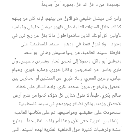
الجديدة، من داخل الداخل، بدوره، أمراً جديداً.
ولئن كان ميشال خليفي هو الأول من بينهم، فإنه كان من بينهم
كذلك، خلال السنوات التالية على ظهور ميشال خليفي وفيلميه
الأولين، كل أولئك الذين ساهموا طوال ما لا يقل عن ربع قرن في
وجود – ولا نقول فقط في ازدهار – سينما فلسطينية على
خارطة السينما العالمية، من إيليا سليمان وهاني أبو أسعد،
وتوفيق أبو وائل، وصولاً إلى نجوى نجار، وشيرين دعيبس، وآن
ماري جاسر.. من المخرجين، وكلارا خوري، ومكرم خوري، وهيام
عباس، وعرين العمري، وعلا طبري، من الممثلين أو الحائرين بين
التمثيل والإخراج، مروراً بمحمد بكري، وابنه السائر على خطاه
صالح بكري. طبعاً، لا نقول هنا إن كل هؤلاء كانوا من نتاج أرض
الاحتلال وزمنه، ولكن تضافر وجودهم في سينما فلسطينية
استحوذت على حقيقتها ومواضيعها، ثم على مكانتها العالمية
– إنما ليس العربية حتى الآن، وهذا أمر يلفت النظر حقاً – يطرح
أسئلة وفرضيات كثيرة حول الخلفية الفكرية لهذه السينما، التي