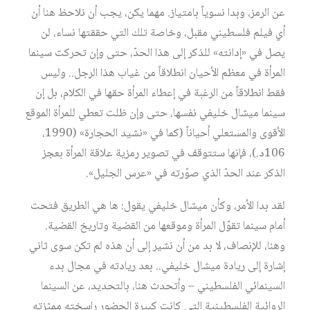
عن الرمز، وبدا نسوياً بامتياز. مهما يكن، يجب أن نلاحظ هنا أن
أي فيلم فلسطيني مقبل، وخاصة تلك التي حققتها نساء، لن
يصل في «إدانته» للذكر إلى هذا الحدّ، حتى وإن تحركت سينما
المرأة في معظم الأحيان انطلاقاً من غياب هذا الرجل.. وليس
فقط انطلاقاً من الرغبة في إعطاء المرأة حقها في الكلام، بل إن
سينما ميشال خليفي نفسها، حتى وإن ظلت تعطي للمرأة الموقع
الأقوى والمستعلي أحياناً (كما في «نشيد الحجارة» (1990،
106د.)، فإنها ستتوقف في تصوير رمزية علاقة المرأة بعجز
الذكر عند الحدّ الذي صوّرته في «عرس الجليل».
لقد بدا الأمر، وكأن ميشال خليفي يقول: ها هي الطريق فتحت
أمام سينما تقوّل المرأة وموقعها من القضية وتاريخ القضية.
وهنا، للإنصاف، لا بد من أن نشير إلى أن هذه لم تكن سوى ثاني
إشارة إلى ريادة ميشال خليفي.. بعد ريادته في مجال بدء
السينمائي الفلسطيني – وأتحدث هنا، بالتحديد، عن السينما
الروائية الفلسطينية التي كانت كبيرة الحضور راسخته مميّزته