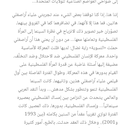
إلى ضواحي العواصم الصناعية للولايات المتحدة…
إننا هنا، إذا كنا توقفنا بعض الشيء عند تجربتي علياء آراصغلي
هاتين، فما هذا إلا لأنهما، في تضافرهما كما في الفروق بينهما،
تصوّران خير تصوير ذلك الانزياح في نظرة السينما إلى المرأة
الفلسطينية وتعاملها معها… من دون أن يعني هذا أن آراصغلي
حملت «النسوية» راية نضال: لديها ظلت المعركة الأساسية
واحدة، معركة الإنسان الفلسطيني ضد الاحتلال وضد التخلّف،
مضيفة إليها أسئلة غاضبة عن قدرة المرأة الفلسطينية على
القيام بدورها في هذه المعركة. وطوال الفترة الفاصلة بين أول
فيلمي علياء آراصغلي هذين، وثانيهما، كانت السينما
الفلسطينية تنمو وتتطور بشكل مدهش… وبدأ النقد العربي
والعالمي يتحدث عن التزامن بين إمساك الفلسطيني بمصيره
سينمائياً… وإمساك الفلسطينية، بدورها، ذلك المصير. كانت
الفترة توازي تقريباً عقداً من السنين بكامله (بين 1993
و2001).. وخلال ذلك العقد حدثت، بالطبع، أمور كثيرة