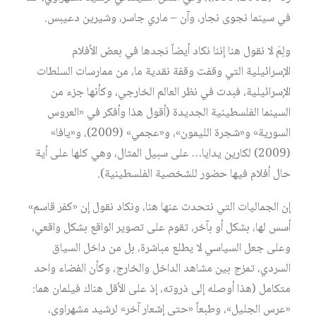
في سينما نجوى نجار، وآن – ماري جاسر، وشيرين دعيبس.
ولِمَ لا نقول هنا إننا نكاد أيضاً نجدها في بعض الأفلام
الإسرائيلية التي وقفت وقفة نقدية ما، من ممارسات السلطات
الإسرائيلية، فبدت في نظر العالم الخارجي، وكأنها جزء من
السينما الفلسطينية الجديدة (أقول هذا وأفكر في «العروس
السورية» و«شجرة الليمون»، و«عجمي» (2009)، و«يافا»
(2009) لكارين يدايا… على سبيل المثال، وهي كلها على أية
حال أفلام فيها حضور للشخصية الفلسطينية).
إن الجماليات التي نتحدث عنها هنا، ونكاد نقول إن «كفر قاسم»
أسس لها، بشكل أو بآخر، تقوم على تصوير الواقع بشكل واقعي،
وعلى جعل السياسي لا يطلع مباشرة، بل من داخل السياق
السردي، تمزج بين مشاهد الداخل والخارج، وكأن الفضاء واحد
متكامل (هذا أوصله إلى ذروته، إذ على الأقل هناك فيلمان هما:
«عرس الجليل»، وطبعاً «حتى إشعار آخر» لرشيد مشهراوي،