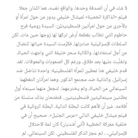
لا شك في أن الصدفة وحدها، والواقع نفسه، هما اللذان جعلا
فيلم «الذاكرة الخصبة» لميشال خليفي يدور من حول امرأة أو
بالأحرى من حول امرأتين فلسطينيتيْن: السيدة رومية فرح
حاطوم التي تطالب بقطعة أرض تركها لها زوجها حين مات، لكن
السلطات الإسرائيلية صادرتها، فكرّست السيدة حياتها للنضال
من أجل استعادتها، والكاتبة سحر خليفة التي واجهت الحياة،
وتغلّبت عليها بعد طلاق، ورغم كل الصعوبات والمعوقات. لقد
قدم خليفي هنا نمطين للمرأة الفلسطينية: واحدة تناضل ضد
إسرائيل، والثانية ضد مجتمع الذكور. وهما امرأتان التقطهما
السينمائي من الحياة، ولم يخترعهما، لتجعل منهما سينماه أول
بطلتين سينمائيتين فلسطينيتين.. فتفتحان بذلك سلسلة من
أفلامه. غير أن الأهم كانت البطلة التالية، البطلة الروائية في
فيلم ميشال خليفي التالي «عرس الجليل». صحيح أن في
خلفية معركة الخطيبة (آني أشديان) كان ثمة الاحتلال
الإسرائيلي… ثم عجز الذكر الفلسطيني. لكن السينمائي، لم