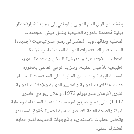
وإقليمي شرس على الاستثمارات الدولية. وفي سياق وجود
أزمات بيئية ومناخية خانقة وحادّة تنبّه صُناع القرار السياسي
بضغط من الرأي العام الدولي والوطني إلى وُجُود أضرار/أخطار
بيئية مُتعددة بالموارد الطبيعية وسُبل عيش المجتمعات
المحلية وبقائها. وبدأ التفكير في رسم استراتيجيات (جديدة)
قصد اختيار الاستثمارات الدولية المستدامة مع مُراعاة
المتطلبات الاجتماعية والمعيشية للسكان واستدامة الموارد
الطبيعية للأجيال المقبلة. وبتزايد الوعي العالمي بخطورة
المعضلة البيئية وتداعياتها السلبية على المجتمعات المحلية،
عملت الاتفاقيات الدولية والمعايير الدولية والإعلانات الدولية
الكبرى (كإعلان ستوكهولم 1972، وإعلان ريو دي جانيرو
1992) على إدماج صريح لمرجعيات التنمية المستدامة وحماية
البيئة والصحة العامة كعناصر أساسية لحماية حُقوق المستثمر
وتأطير العمليات الاستثمارية بالتّوجهات الجديدة لقيم حماية
المشترك البيئي.