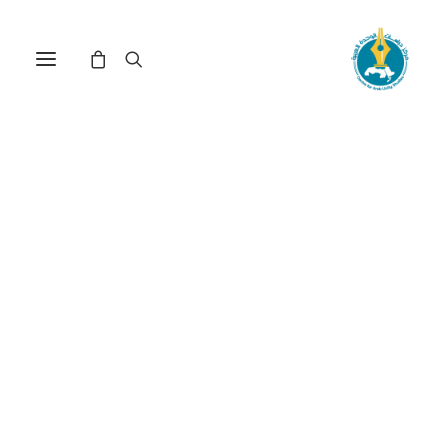
في
دراسات
•
15 أبريل، 2026
عدد الزيارات:
457
الاستثمار الدولي وسبل
تعزيز الاستدامة البيئية:
مدخل نقدي
الكاتب:
الحسين شكراني
DOI:
https://doi.org/10.65506/241207