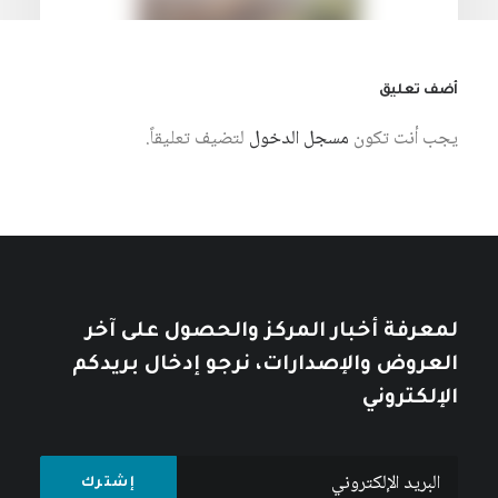
أضف تعليق
يجب أنت تكون
مسجل الدخول
لتضيف تعليقاً.
7 أغسطس، 2026
نمط العيش الإمبريالي: أزمة الإنسان
والطبيعة في الرأسمالية العالمية
كتبه مركز دراسات الوحدة العربية
لمعرفة أخبار المركز والحصول على آخر
العروض والإصدارات، نرجو إدخال بريدكم
الإلكتروني