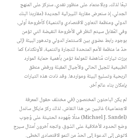
تبعًا لذلك، وبالاعتماد على منظور نقدي، سنركز على المنهج
الجدلي، إذ سنعرض مقاربة الليبرالية الجديدة (مقاربتا البنك
الدولي ومنظمة التعاون الاقتصادي والتنمية) كأطروحة أولى،
وفي المُقابل سيتم النظر في الأطروحة النقيضة التي تؤمن
بوجود رابط عضوي بين الاستثمار الدولي وتدهور البيئة (إلى
حدّ ما منظمة الأمم المتحدة للتجارة والتنمية، الأونكتاد) كما
برزت تيارات مُناهضة للعولمة تؤمن بأهمية حماية الموارد
الطبيعية للجيل الحالي والأجيال المقبلة ورفض منطق
الربحية وتسليع البيئة ومواردها. وقد نادت هذه التيارات
بإمكان بناء عالم آخر.
لم يكن الباحثون المختصون (في مختلف حقول المعرفة
الاجتماعية) غائبين عن هذا النقاش، لذلك ركز مايكل ساندل
(Michael J. Sandel) مثلًا جُهوده الحثيثة على وُجوب
وضع الحدود الأخلاقية على السّوق، واتجه آخرون أمثال سيرج
لاتوش إلى الدعوة إلى الحدّ من النمو الاقتصادي الخطي.