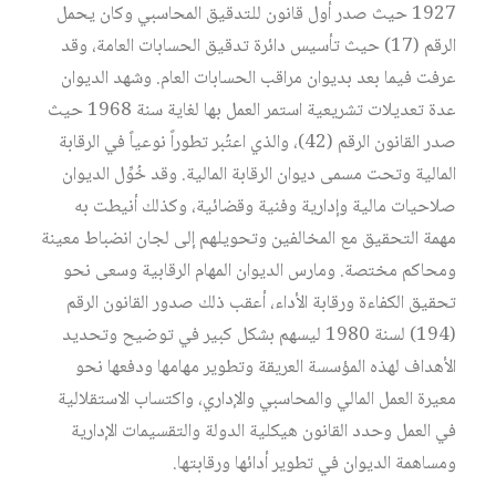
1927 حيث صدر أول قانون للتدقيق المحاسبي وكان يحمل
الرقم (17) حيث تأسيس دائرة تدقيق الحسابات العامة، وقد
عرفت فيما بعد بديوان مراقب الحسابات العام. وشهد الديوان
عدة تعديلات تشريعية استمر العمل بها لغاية سنة 1968 حيث
صدر القانون الرقم (42)، والذي اعتُبر تطوراً نوعياً في الرقابة
المالية وتحت مسمى ديوان الرقابة المالية. وقد خُوِّل الديوان
صلاحيات مالية وإدارية وفنية وقضائية، وكذلك أنيطت به
مهمة التحقيق مع المخالفين وتحويلهم إلى لجان انضباط معينة
ومحاكم مختصة. ومارس الديوان المهام الرقابية وسعى نحو
تحقيق الكفاءة ورقابة الأداء، أعقب ذلك صدور القانون الرقم
(194) لسنة 1980 ليسهم بشكل كبير في توضيح وتحديد
الأهداف لهذه المؤسسة العريقة وتطوير مهامها ودفعها نحو
معيرة العمل المالي والمحاسبي والإداري، واكتساب الاستقلالية
في العمل وحدد القانون هيكلية الدولة والتقسيمات الإدارية
ومساهمة الديوان في تطوير أدائها ورقابتها.