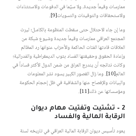
ممارسات وقيماً جديدة، ولا سيَّما في الدفوعات والاستثناءات
والاستحقاقات والتوقيتات والتسويات‏
[9]
.
وما إن جاء الاحتلال حتى سقطت المنظومة بالكامـل؛ ليرث
المجتمع العراقي ممارسات وقيماً جديدة وشيوع شبكة من
العلاقات قادتها الفئات الحاكمة والأحزاب عنوانها رد المظالم
وإعادة الحقوق وحقيقتها الفساد بثوب الديمقراطية والفدرالية؛
وكانت نتائجه أن يندرج العراق من ضمن الدول الأكثر فساداً في
العالم‏
[10]
. وما زال القصور الكبير يسود نشر المعلومات
والبيانات والإفصاح عنها والشفافية في ظل إحجام الحكومة
ومؤسساتها عن ذلك‏
[11]
.
2 – تشتيت وتفتيت مهام ديوان
الرقابة المالية والفساد
يعود تأسيس ديوان الرقابة المالية العراقي في تاريخه لسنة