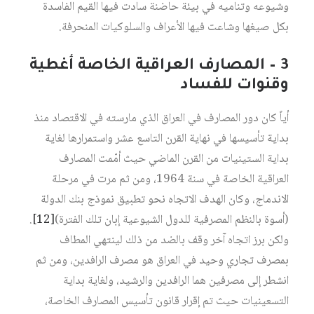
وشيوعه وتناميه في بيئة حاضنة سادت فيها القيم الفاسدة
بكل صيغها وشاعت فيها الأعراف والسلوكيات المنحرفة.
3 – المصارف العراقية الخاصة أغطية
وقنوات للفساد
أياً كان دور المصارف في العراق الذي مارسته في الاقتصاد منذ
بداية تأسيسها في نهاية القرن التاسع عشر واستمرارها لغاية
بداية الستينيات من القرن الماضي حيث أمّمت المصارف
العراقية الخاصة في سنة 1964، ومن ثم مرت في مرحلة
الاندماج، وكان الهدف الاتجاه نحو تطبيق نموذج بنك الدولة
(أسوة بالنظم المصرفية للدول الشيوعية إبان تلك الفترة)‏
[12]
.
ولكن برز اتجاه آخر وقف بالضد من ذلك لينتهي المطاف
بمصرف تجاري وحيد في العراق هو مصرف الرافدين، ومن ثم
انشطر إلى مصرفين هما الرافدين والرشيد، ولغاية بداية
التسعينيات حيث تم إقرار قانون تأسيس المصارف الخاصة،