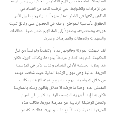
الممارسات الفاسدة ضمن الهرم التنظيمي الحكومي. وعلى الرغم
من الإجراءات والضوابط التي فرضت للحد من الفساد في
الظاهر، ولكنها في الباطن تمثل منهجاً له، ولدرجةٍ طاول الأمر
الحقوق الأساسية للمواطن، وحقه في الحصول على وثائق تثبت
هويته وشخصيته، وصعوداً إلى قمة الهرم ضمن صيغ التعاقدات
والتعهدات والصفقات والممارسات وغيرها.
لقد انتهكت الموازنة وقانونها إعداداً وتنفيذاً وتوقيتاً من قبل
الحكومة، فلم يعد الإنفاق مرتبطاً ببنودها، وكذلك الإيراد فكان
هذا بمنزلة الحيثية الأولى للفساد، وكذلك الأمر في المؤسسة
العريقة الثانية وهي ديوان الرقابة المالية حيث شُتّتت مهامه
من خلال ازدواجية المهام بينه وبين هيئة النزاهة ومكاتب
المفتش العام. وهذا ما فرضه الاحتلال بقانون وسنّه بالممارسة،
فكان هذا إيذاناً بنهاية المؤسسة الرقابية الأولى في العراق
وتعطل الوظيفة الرقابية عن ممارسة دورها، فكانت هذه
الحيثية الثانية، واتساقاً مع ما سبق برزت هناك شبكة من