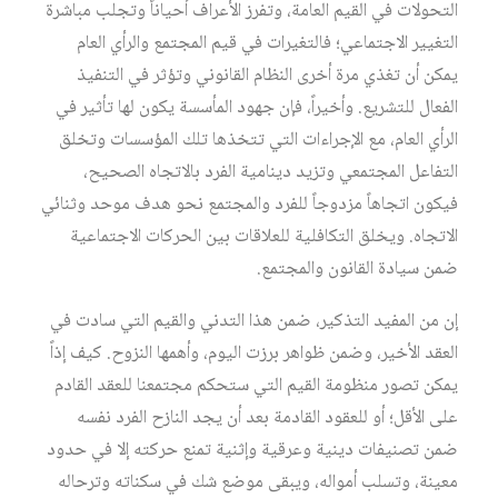
التحولات في القيم العامة، وتفرز الأعراف أحياناً وتجلب مباشرة
التغيير الاجتماعي؛ فالتغيرات في قيم المجتمع والرأي العام
يمكن أن تغذي مرة أخرى النظام القانوني وتؤثر في التنفيذ
الفعال للتشريع. وأخيراً، فإن جهود المأسسة يكون لها تأثير في
الرأي العام، مع الإجراءات التي تتخذها تلك المؤسسات وتخلق
التفاعل المجتمعي وتزيد دينامية الفرد بالاتجاه الصحيح،
فيكون اتجاهاً مزدوجاً للفرد والمجتمع نحو هدف موحد وثنائي
الاتجاه. ويخلق التكافلية للعلاقات بين الحركات الاجتماعية
ضمن سيادة القانون والمجتمع.
إن من المفيد التذكير، ضمن هذا التدني والقيم التي سادت في
العقد الأخير، وضمن ظواهر برزت اليوم، وأهمها النزوح. كيف إذاً
يمكن تصور منظومة القيم التي ستحكم مجتمعنا للعقد القادم
على الأقل؛ أو للعقود القادمة بعد أن يجد النازح الفرد نفسه
ضمن تصنيفات دينية وعرقية وإثنية تمنع حركته إلا في حدود
معينة، وتسلب أمواله، ويبقى موضع شك في سكناته وترحاله