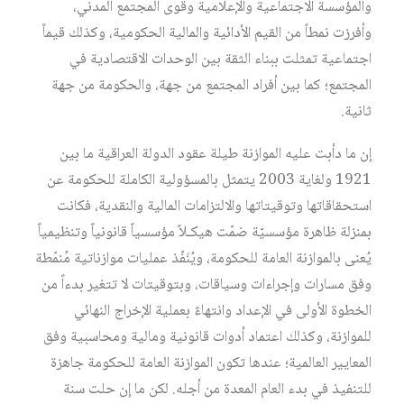
والمؤسسة الاجتماعية والإعلامية وقوى المجتمع المدني،
وأفرزت نمطاً من القيم الأدائية والمالية الحكومية، وكذلك قيماً
اجتماعية تمثلت ببناء الثقة بين الوحدات الاقتصادية في
المجتمع؛ كما بين أفراد المجتمع من جهة، والحكومة من جهة
ثانية.
إن ما دأبت عليه الموازنة طيلة عقود الدولة العراقية ما بين
1921 ولغاية 2003 يتمثل بالمسؤولية الكاملة للحكومة عن
استحقاقاتها وتوقيتاتها والالتزامات المالية والنقدية، فكانت
بمنزلة ظاهرة مؤسسيّة ضمّت هيكـلاً مؤسسياً قانونياً وتنظيمياً
يُعنى بالموازنة العامة للحكومة، ويُنَفّذ عمليات موازناتية مُنمّطة
وفق مسارات وإجراءات وسياقات، وبتوقيتات لا تتغير بدءاً من
الخطوة الأولى في الإعداد وانتهاءً بعملية الإخراج النهائي
للموازنة، وكذلك اعتماد أدوات قانونية ومالية ومحاسبية وفق
المعايير العالمية؛ عندها تكون الموازنة العامة للحكومة جاهزة
للتنفيذ في بدء العام المعدة من أجله. لكن ما إن حلت سنة