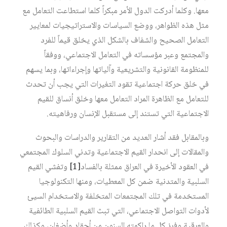
معها. وكلما أدركت الدول الأمر مبكراً كلما استطاعت التعامل مع
مثل هذه الظواهر، ووضع السياسات والاستراتيجيات لمعايير
التعامل الصحيح والشفاف بالشكل الذي يخلق قيماً للفرد
والمجتمع وعبر مؤسساته في التعامل الاجتماعي، ووفقاً
للمنظومة القانونية والتشريعية وآلياتها وإجراءاتها، وبما يسهم
في خلق حركة اجتماعية تقود التغيرات التي يجب أن تحدث
للتعامل مع الظاهرة المراد التعامل معها وخلق أنساق للقيم
الاجتماعية التي تستند إلى مستقبل الإنسان ورفاهيته.
وبالمقابل فقد أشار العديد من التقارير والدراسات والبحوث
والمقالات إلى انحدار القيم الاجتماعية وتدني السلوك المجتمعي
في العقود الأخيرة في العراق ممثلة بالفساد‏
[1]
وتفشي القيم
السلبية والمتدنية ضمن كل المعطيات، ومنها التكنولوجيا
المستخدمة في تلك المجتمعات المتخلفة والاستخدام السيئ
لأدوات التواصل الاجتماعي، التي تبث القيم السلبية الطائفية
والعرقية وفرز كل ما راكمته السنون من أحقاد وأضغان، وكذلك