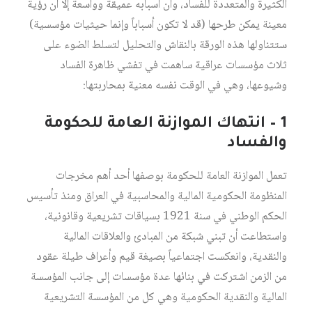
الكثيرة والمتعددة للفساد، وأن أسبابه عميقة وواسعة إلا أن رؤية
معينة يمكن طرحها (قد لا تكون أسباباً وإنما حيثيات مؤسسية)
ستتناولها هذه الورقة بالنقاش والتحليل لتسلط الضوء على
ثلاث مؤسسات عراقية ساهمت في تفشي ظاهرة الفساد
وشيوعها، وهي في الوقت نفسه معنية بمحاربتها:
1 – انتهاك الموازنة العامة للحكومة
والفساد
تعمل الموازنة العامة للحكومة بوصفها أحد أهم مخرجات
المنظومة الحكومية المالية والمحاسبية في العراق ومنذ تأسيس
الحكم الوطني في سنة 1921 بسياقات تشريعية وقانونية،
واستطاعت أن تبني شبكة من المبادئ والعلاقات المالية
والنقدية، وانعكست اجتماعياً بصيغة قيم وأعراف طيلة عقود
من الزمن اشتركت في بنائها عدة مؤسسات إلى جانب المؤسسة
المالية والنقدية الحكومية وهي كل من المؤسسة التشريعية