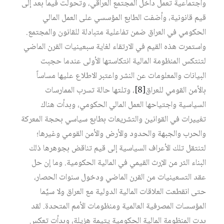
واجتماعية تعمل داخل المجتمع العراقي، وتحولت فيما بعد إلى
قيم قانونية، وأضفت الطابع المؤسسي على العمل المالي
الحكومي في العراق ضمن تفاعلية متبادلة للقانون والمجتمع.
واستمرت هذه القيم في الارتقاء لغاية سبعينيات القرن الماضي
لتنتكس المنظومة المالية انتكاستها الأولى عندما حجبت
البيانات والمعلومات عن النشر واعتبر الاطلاع عليها مساساً
بالأمن القومي للعراق‏
[8]
، وتلتها حالة تسرب الممارسات
السياسية واجتياحها العمل المالي الحكومي، وبدأت هناك
تغييرات في القوانين والتشريعات بطابع سياسي بحجة المعركة
والحرب والجبهة والحدود والأرض والأمن القومي وغيرها؛
لتنتقل تلك الأعراف السياسية إلى قيم تناقض بجوهرها ذلك
البناء الثر من الإرث القيمي في المالية الحكومية. وما إن حل
عقد التسعينيات من القرن الماضي ودخول سنوات الحصار،
حتى انقطعت العلاقات المالية الدولية مع العراق ولا سيَّما
المؤسسات المصرفية العالمية ومنظومات الأمم المتحدة. لقد
بدت المنظومة المالية الحكومية يتيمة هزيلة، وبدأت تعكس