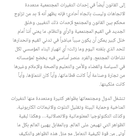
إلى القانون أيضاً في إحداث التغيرات المجتمعية متعددة
الاتجاهات وليست باتجاه أحادي؛ فإنه يظهر أنه لا بد من تزاوج
محكم بين القانون والمجتمع لإحداث ذلك التغيير، وخلق
الجديد في القيم المجتمعية والرأي والنظام، ما يعني أننا أمام
خلل كبير يمكن أن يكون سبباً مباشراً في تدني القيم وانحدارها
للحد الذي بلغته اليوم وما زالت؛ أي انهيار البناء المؤسسي لكل
نشاطات المجتمع، والفرد عنصر أساسي فيه يخضع لمؤسساته
في السياسة والقضاء والأمن والتعليم والصحة والإعلام وغيرها
من تجارة وصناعة أياً كانت قطاعاتها، وأياً كان انتماؤها، وأياً
كانت ملكيتها.
تنشغل الدول ومجتمعاتها بظواهر كثيرة ومتعددة منها التغيرات
المناخية وحماية البيئة وتقليل التلوث والانبعاثات الكاربونية،
وكذلك التكنولوجيا المعلوماتية والاتصالاتية… وهكذا لبقية
الظواهر التي تهيمن على العالم. وبالمقابل يهيئ العالم بكل ما
أوتي من قوة لكيفية التعامل مع مثل هذه الظواهر والتكيف