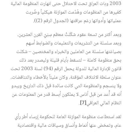
2003 وبات العراق تحت الاحتلال حتى انهارت المنظومة المالية
كغيرها من المنظومات وهُدّمت الموازنة هيكلياً وضُربت
عملياتها وأدواتها رغم عراقتها (الجدول الرقم (2)).
وبعد أكثر من تسعة عقود شكّلتْ معظم سِنِيِّ القرن العشرين،
وبعد سلسلة من التشريعات والتعليمات والضوابط أسهم
بصياغتها سلسلة من العاملين والخبراء والمختصين – شكلت
بحق منظومة كاملة – لتسقط بأيام قليلة وليصدر بعد ذلك
قانون الإدارة المالية للدولة يحمل الرقم (94) لسنة 2003 تحت
عنوان سلطة الائتلاف المؤقتة، وكان مليئاً بالأخطاء والتناقضات،
ولا ينسجم والمنظومة التي كانت سائدة قبل ذلك التاريخ ويبدو
أنه قد أُعد من قبل أناس لا يملكون أبسط قدر من المعلومات عن
النظام المالي العراقي‏
[7]
.
لقد استطاعت منظومة الموازنة العامة للحكومة إرساء أطر رأي
عام، وتمخض عنها أنماط وأنساق وسياقات مالية واقتصادية