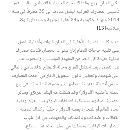
وكان العراق يرزح وقتذاك تحت الحصار الاقتصادي. وقد استمر
تأسيس المصارف العراقية ليصل عددها إلى 39 مصرفاً في سنة
2014 منها 7 حكومية و24 أهلية تجارية واستثمارية و8
إسلامية‏
[13]
.
لقد شكلت المصارف الأهلية في العراق قنوات وأغطية للعمل
على تلبية حاجات النظام إبان سنوات الحصار، فكانت مصارف
عائلية بعيدة كل البعد من المفهوم المؤسسي، واستمرت على
هذا النمط، وبعد احتلال العراق وحالة الانفتاح الاقتصادي والمالي
التي شهدها، وتعطيل قانون التحويل الخارجي أخذت المصارف
تمارس أنشطة متنوعة معظمها غير مصرفية ولا سيَّما في بيع
العملة الأجنبية (الدولار) وقد شكلت مع البنك المركزي وسائر
المصارف منظومات شبكية لتدفقات الدولار بين العراق وبقية
أنحاء العالم أو للتجارة بعملة الدولار داخلياً، وكذلك تغطية
الكفالات والضمانات والائتمانات والتعهدات في ظل غياب
المنظومات الرقابية وتعطلها من عملها تجاه هذا القطاع.