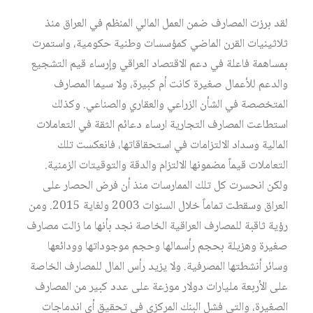
لقد برزت المصارف ضمن العمل المالي المنظم في العراق منذ
ثلاثينيات القرن الماضي كمؤسسات وطنية حكومية، واستمرت
بمساهمة فاعلة في دعم الاقتصاد العراقي وإرساء قيم التشجيع
والدعم للأعمال صغيرة كانت أم كبيرة، ولا سيما المصارف
المتخصصة في الشأن الزراعي والعقاري والصناعي. وكذلك
استطاعت المصارف التجارية ارساء دعائم الثقة في التعاملات
المالية وسداد الالتزامات في استحقاقاتها، فانعكست تلك
التعاملات قيماً مضمونها الالتزام والدقة والتوقيتات الزمنية.
ولكن انحسرت كل تلك الممارسات منذ أن فرض الحصار على
العراق وسقطت تماماً خلال السنوات 2003 ولغاية 2015. ومن
رؤية ثاقبة للمصارف العراقية الخاصة نجد بأنها ما زالت مصارف
صغيرة وهزيلة بحجم رأسمالها وحجم موجوداتها وودائعها
وسائر أنشطتها المصرفية. ولا يزيد رأس المال للمصارف الخاصة
على الأربعة مليارات دولار موزعة على عدد كبير من المصارف
الصغيرة، والتي فشل البنك المركزي في تحقيق أي اندماجات