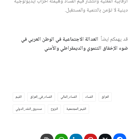
الرقابية المعنية وانتشار قيم الفساد وهيمنة أحزاب أيديولوجية
دينية لا تؤمن بالتنمية والمستقبل.
قد يهمكم ايضاً
العدالة الاجتماعية في الوطن العربي في
ضوء الإخفاق التنموي والديمقراطي والأمني
العراق
الفساد
الفساد_المالي
الفساد_في_العراق
القيم
القيم_المجتمعية
النزوح
صندوق_النقد_الدولي