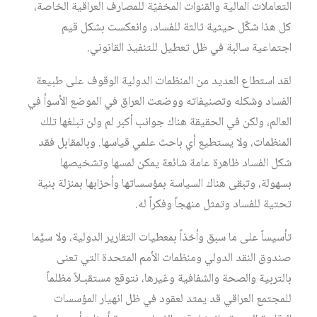
التعاملات المالية والقنوات المخفيّة للمصارف العراقية الخاصة،
كل هذا شكّل حيثية ثالثة للفساد، وانعكست بشكل قيم
اجتماعية سالبة في ظل تعطيل للتنفيذ القانوني.
لقد استطاع العديد من المنظمات الدولية الوقوف على طبيعة
الفساد وشكله وتصنيفاته ووضعت العراق في الموضع الأسوأ في
العالم، ولكن في الحقيقة هناك جوانب أكبر لم ولن تبلغها تلك
المنظمات، ولا يستطيع أي باحث علمي قياسها. وبالمقابل فقد
شكل الفساد ظاهرة عامة شائعة يمكن لمسها وتشخيصها
بسهولة، وتبقى هناك السياسة بمؤسساتها وأحزابها بمنزلة بنية
تحتية للفساد وتمثل منهجاً وفكراً له.
تأسيساً على ما سبق وأخذاً بمعطيات التقارير الدولية، ولا سيَّما
صندوق النقد الدولي ومنظمات الأمم المتحدة التي تعنى
بالتربية والصحة والشفافية وغيرها، نتوقع مستقبـلاً مظلماً
للمجتمع العراقي قد يمتد لعقود في ظل انهيار المؤسسات