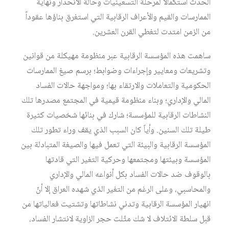
الحدث استكمالاً لمرحلة التسعينيات وحالة الانحدار ونهاية
الممارسات والقيم والأعراف الرقابية التي استغرق بناؤها عقوداً
من الزمن امتدت لتغطي القرن العشرين.
ساهمت هذه المؤسسة الرقابية عبر منظومة مهيكلة من قوانين
وتشريعات ومعايير وإجراءات وضوابط؛ برسم صيغ الممارسات
الحكومية والتعاملات والارتقاء بها؛ ومواجهة حالات الفساد
المالي والإداري؛ وبناء منظومة قيمية في المجتمع مصدرها تلك
النشاطات الرقابية للمؤسسة؛ شارك في بنائها شخصيات كثيرة
طيلة تلك السنين. وأياً كان السبب الذي يقف وراء تطور تلك
المؤسسة الرقابية والبيئة التي تعمل فيها والصيغة المتبادلة بين
المؤسسة وبيئتها ومجتمعها وحركية التغير التي قادتها
بالوقوف ضد حالات الفساد بكل أنواعه المالي والإداري
والمحاسبي، وعلى الرغم من التغير الذي شهده العراق إلا أنّ
انهيار المؤسسة الرقابية وتدني نشاطاتها وتشتيت فعالياتها من
قبل سلطة الائتلاف لا شك مثّلت حجر الزاوية لانتشار الفساد،