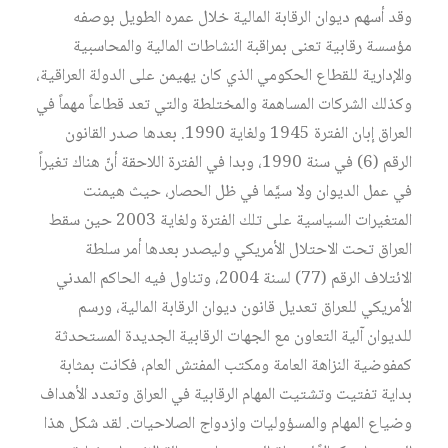
وقد أسهم ديوان الرقابة المالية خلال عمره الطويل بوصفه
مؤسسة رقابية تعنى بمراقبة النشاطات المالية والمحاسبية
والإدارية للقطاع الحكومي الذي كان يهيمن على الدولة العراقية،
وكذلك الشركات المساهمة والمختلطة والتي تعد قطاعاً مهماً في
العراق إبان الفترة 1945 ولغاية 1990. بعدها صدر القانون
الرقم (6) في سنة 1990، وبدا في الفترة اللاحقة أنّ هناك تغيراً
في عمل الديوان ولا سيَّما في ظل الحصار، حيث هيمنت
المتغيرات السياسية على تلك الفترة ولغاية 2003 حين سقط
العراق تحت الاحتلال الأمريكي وليصدر بعدها أمر سلطة
الائتلاف الرقم (77) لسنة 2004، وتناول فيه الحاكم المدني
الأمريكي للعراق تعديل قانون ديوان الرقابة المالية، ورسم
للديوان آلية التعاون مع الجهات الرقابية الجديدة المستحدثة
كمفوضية النزاهة العامة ومكتب المفتش العام، فكانت بمثابة
بداية تفتيت وتشتيت المهام الرقابية في العراق وتعدد الأهداف
وضياع المهام والمسؤوليات وازدواج الصلاحيات. لقد شكل هذا