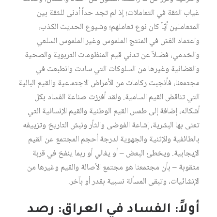
غياب الثقة في التعاملات؛ إذ لم تجد حداً أدنى للثقة بين
المتعاملين أيّاً كان نوع تعاملهم؛ وشيوع الحديث الكذب،
واعتماد الغش في المنتج الملموس وغير الملموس السلعي
والخدمي، فضـلاً عن تدني قيم المنظومات التربوية والصحية
والقضائية وغيرها من السلوكات التي سادت وانطبعت في
مجتمعنا، فأنجبت ركامات من الأمراض الاجتماعية والقيم البالية
التي تناقض القيم السامية. ولقد أفرزت صناعة الفساد بكل
أشكاله، إضافة إلى طمس القيم الوطنية والقيم الإنسانية التي
تعنى بها البشرية، إشاعة الفوضى والثأر ونبش التاريخ وتزييفه
بالطائفية والإثنية والجهوية لدرجة أحجم المجتمع عن القيم
الإيجابية. ويخطئ البعض – أو يغالي أو ربما ينفخ في قربة
مثقوبة – بأن مجتمعنا هو مجتمع الأصالة والقيم وغيرها من
الإنشائيات، وتبقى المسألة نسبية بقدر أو بآخر.
أولاً: الفساد في العراق: رصد