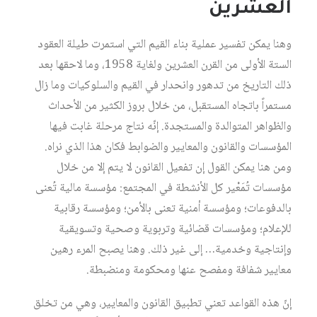
العشرين
وهنا يمكن تفسير عملية بناء القيم التي استمرت طيلة العقود
الستة الأولى من القرن العشرين ولغاية 1958، وما لاحقها بعد
ذلك التاريخ من تدهور وانحدار في القيم والسلوكيات وما زال
مستمراً باتجاه المستقبل، من خلال بروز الكثير من الأحداث
والظواهر المتوالدة والمستجدة. إنّه نتاج مرحلة غابت فيها
المؤسسات والقانون والمعايير والضوابط فكان هذا الذي نراه.
ومن هنا يمكن القول إن تفعيل القانون لا يتم إلا من خلال
مؤسسات تُمَعْير كل الأنشطة في المجتمع: مؤسسة مالية تُعنى
بالدفوعات؛ ومؤسسة أمنية تعنى بالأمن؛ ومؤسسة رقابية
للإعلام؛ ومؤسسات قضائية وتربوية وصحية وتسويقية
وإنتاجية وخدمية… إلى غير ذلك. وهنا يصبح المرء رهين
معايير شفافة ومفصح عنها ومحكومة ومنضبطة.
إنّ هذه القواعد تعني تطبيق القانون والمعايير، وهي من تخلق