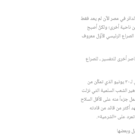
لدائر في مصر الآن لم يعد فقط
تيار الفاشية الدينية من ناحية أخرى؛ ولكنْ أصبح
الصراع الرئيسي الأوّل معروف
اصر أخرى للتفسير ـ للصراع
إن أهم ملمح في هذا الصراع السياسي يرتبط ارتباطاً بنيوياً لا فكاك منه بطبيعة التحالف السياسي ـ الاجتماعي لـ٣٠ يونيو الذي تمكّن من
هير الشعب السلمية التي نزلت
ل جزءاً منه على الأقل السلاح
د أكثر من قائد من قادته
مرد على «الشرعية».
ل مرة قوى لم تنزل إلى الشارع في الثورة إلا في ٢٥ يناير، بل وبعضها