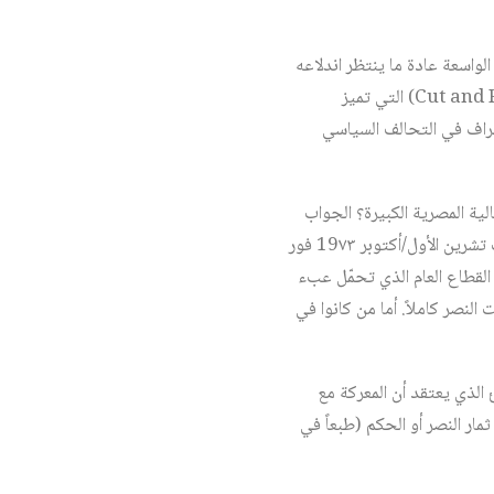
لواسعة عادة ما ينتظر اندلاعه
عقب انتهاء الصراع الرئيسي مع الخصم المشترك الذي تجمعت الجبهة لمواجهته. لكن حالة اخطفْ واجرِ (Cut and Run) التي تميز
أطراف في التحالف السياسي
ة المصرية الكبيرة؟ الجواب
هو لا. والحقيقة، ما أشبه الليلة بالبارحة؛ إذ سبق لهذه الطبقة تفكيك التحالف الوطني الواسع الذي خاض حرب تشرين الأول/أكتوبر 19٧٣ فور
 القطاع العام الذي تحمّل عبء
لنصر كاملاً. أما من كانوا في
 الذي يعتقد أن المعركة مع
ثمار النصر أو الحكم (طبعاً في