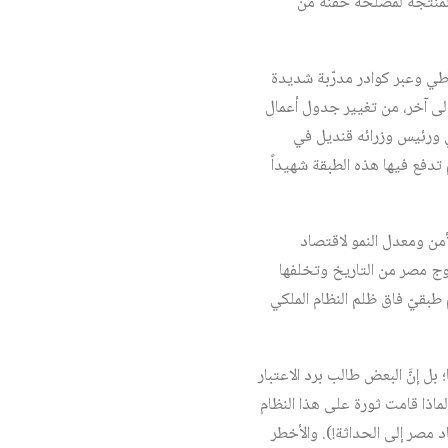
 جماهير الشعب المنتجة لمصلحة حفنة من
اطي وعبر كوادر مدرّبة شديدة
إلى آخر، من تغيير جدول أعمال
سي ورئيس وزرائه قنديل في
 تدفع فيها هذه الطبقة شهيداً
لأمن ومعدل النمو لاقتصاد
المزمن) الذي استمر ٣٠ سنة وكانت نتيجته خروج مصر من التاريخ وتخلفها
طبقيّ فاق ظلم النظام الملكي
ية أقصى أمانينا؛ بل إنَّ البعض طالب برد الاعتبار
ماذا قامت ثورة على هذا النظام
 مصر إلى الحداثة!). والأخطر