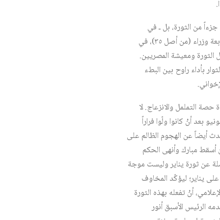
.
ءاً من الثورة، بل ـ في
الحقيقة ـ كانت معادية لها، وحتّى للنظام الجمهوري نفسه، مروراً باختيار حكومة لا تتجاوز علاقتها بالثورة أربعة وزراء (من أصل ٣٥)، في
ل الثورة ومعيشة المصريين.
ـ ككل الحكومات التي تلت ٢٥ يناير ـ من الثورة والثوار بأداء راوح بين البطء
حصة التململ والانزعاج. لا
لمرء هنا فقط عن سيطرة شبه مُحكمة لإعلاميين ارتبطوا بالنظام القديم وعودة بعض منهم بعد ٣٠ يونيو بعد أنْ كانوا ولّوا فراراً
ولكن يتحدث أيضاً عن الهجوم الظالم على
ن أسقط مبارك وأنهى الحكم
ثورة يناير بأنها نكسة أو وكسة، وأن ٣٠ يونيو ثورة منفصلة عن ثورة يناير وليست موجة
على يناير؛ ليؤكّد المخاوف
علامي، أنْ تفعله بهذه الثورة
دمه الرئيس الأسبق أنور