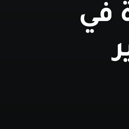
 في
ر