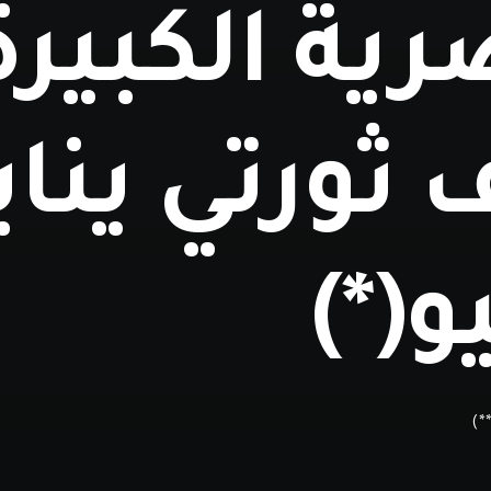
رية الكبيرة
ثورتي يناي
و(*)
*)