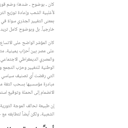
كان ـ بوضوح ـ ضدها؛ وضم قوى ثو
لأغلبية الشعب وإعادة توزيع الثر
بمعنى التغيير الجذري سواءٌ في م
خارجياً. بل وبوضوح كامل تريد أ
كان المؤشر الواضح على الاتساع 
على مصر بين أحزاب يمينية، مثل 
والمصري الديمقراطي الاجتماعي، 
الوطنية للتغيير وحزب التجمع و
التي رفضت أي تصنيف سياسي أو 
مبادرة مؤسسيها بسحب الثقة من
الانضمام إلى الحملة وتوقيع استما
الشعبية، ولكن أيضاً لتطابقه م