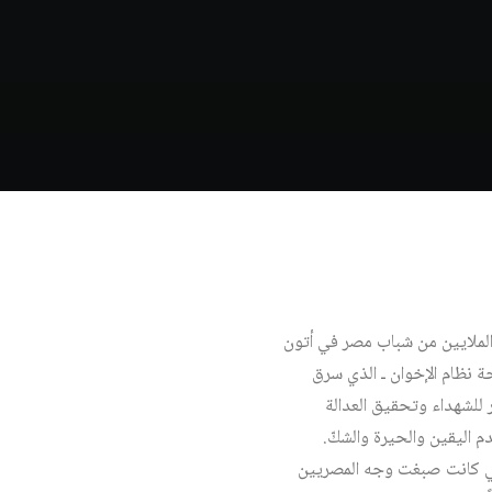
ل الملايين من شباب مصر في أتون
قة والتفاؤل بأن إطاحة نظام الإخوان ـ الذي سرق
للشهداء وتحقيق العدالة
م اليقين والحيرة والشكّ.
التي كانت صبغت وجه المصريين