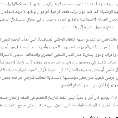
رية تريد استعادة الثورة ممن سرقوها (الإخوان) بهدف استكمالها وإعادة ا
وة الوطنية؛ كما ضمّ قوى نزلت فقط كراهية للإخوان ولكنها لا تريد استكمال ال
جال العدالة الاجتماعية وتوزيع الثروة داخلياً أو في مجال الاستقلال الوطني
نْ تمنع وصول الثورة إلى هذا المدى.
والتناقض هو تكوين جبهة الإنقاذ الوطني (سياسياً) التي بدأت تجمع العمل ا
المؤتمر والوفد والجبهة والمصريين الأحرار، وأحزاب من الوسط (يمين أو يس
وأحزاب وقوى يسارية مثل التيار الشعبي المصري والتحالف الشعبي الاشتراكي
الحزب الاشتراكي ومجموعات شباب الثورة. وهو مؤشر تأكد لاحقاً (اجتماعياً
طبقي أو حتى تصنيف المشاركة في الثورة الأولى كشرط لقيام عشرات الأل
 مرسي شعبياً عبر رفض مؤسسيها الاستجابة لمطلب شَرطي طرحته بعض قوى
رتها إذا كان من أنصار النظام القديم.
إن طبيعة تحالف الموجة الثورية لـ٣٠ يونيو كان أمراً واقعياً، ليس فقط لتاريخ الخصم في العنف و
ع حالة الجبهات الوطنية الواسعة التي تتفق على هدف وطني جامع وتختلف في