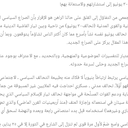
عي من التفاؤل إلى القلق على حالنا الراهن هو الإقرار بأن الصراع السياسي ا
الصراع الرئيسي بين الدولة الوطنية والقوى المدنية (تحالف٣٠ يونيو) من ناحية وبين 
حالف يونيو نفسه نشأ بأسرع مما كان أكثر الناس تشاؤماً يتوقعون. وبما أن 
ا المقال يركز على الصراع الجديد.
لاعتبار للتفسيرات الموضوعية والمنهجية، وبالتحديد ـ مع الاعتراف بوجود عن
صراع الجديد وحتّى لسرعة حدوثه.
و أوّلاً، تحالف مدني ـ عسكري احتاجت فيه الملايين غير المسبوقة من جما
اية ودعم القوات المسلّحة في مواجهة تحالف تيار الإسلام السياسي الذي يحم
ة سيئان في استعماله وإجازة العنف (منذ أربعينيات القرن الماضي) والذي تعه
 وغيرهما) استخدامه قبل بدء اعتصامَي رابعة وبعده والنهضة لسحق أي ت
وهو ثانياً، تحالف اجتماعي ـ سياسي واسع ضمّ لأو