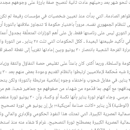
 لنحو شهر بعد رحيلهم عادت ثانية لتصبح صفة بارزة على وجوههم مجدداً
الظواهر الصادمة، التي بدأت منذ تعيين شخصيات في مؤسسات رفيعة لم تكن جز
الثوري ليس على رئاستها فقط، بل على أهم الوزارات المتعلّقة بجدول أعما
وهي على أي حال لم تقصّر أبداً في تأكيد طبيعتها البعيدة 
 يونيو وبين إعادتها تقريباً إلى نقطة الصفر الإخواني.
مة والسلطة، وربما أكثر، كان باعثاً على تقليص حصة التفاؤل والثقة وزيادة 
يتحدث ا
ورعباً من الغضب الثوري عقب ٢٥ يناير، في مقابل شحوب واختفاء وجوه إعلامية مرتبطة بالثورة؛ 
تهدافهم؛ مع أنّهم، بما قدّموه من شهداء من صفوفهم مع جماهير شعبنا، هم م
الفاشل للمجلس العسكري وأسقط مرسي. وجاء اتهام 
ية (الوطنية) لأن يناير «كانت صناعة أمريكية»؛ بل إن يونيو هي ثورة تصحيح 
الية المصرية الكبيرة، التي تمتلك هذا النفوذ الحكومي والإداري والمالي والإ
رأسمالية المصرية الكبيرة بمصطلح ثورة التصحيح، غرام لا شفاء منه منذ استخ