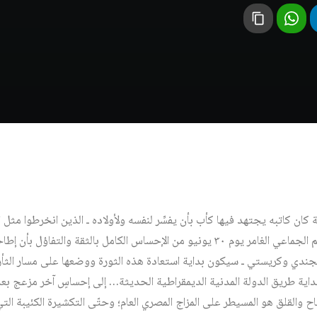
 كان كاتبه يجتهد فيها كأب بأن يفسِّر لنفسه ولأولاده ـ الذين انخرطوا مث
الثورة ـ لماذا وكيف تغيَّر شعورهم الجماعي الغامر يوم ٣٠ يونيو من الإحساس الكامل بالث
جندي وكريستي ـ سيكون بداية استعادة هذه الثورة ووضعها على مسار الثأر 
بداية طريق الدولة المدنية الديمقراطية الحديثة… إلى إحساسٍ آخر مزعج بعد
ياح والقلق هو المسيطر على المزاج المصري العام؛ وحتّى التكشيرة الكئيبة 