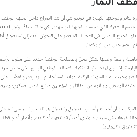
قطف الثمار
ة يناير وموجتها الكبيرة في يونيو هي أن هذا الصراع داخل الجبهة الوطنية ا
 يمثلها الجناح اليميني في التحالف المنتصر على الإخوان، أدت إلى استعجال 
م النصر حتى قبل أنْ يكتمل.
سية واسعة وعليها بشكل يخلّ بالمصلحة الوطنية جديد على سلوك الرأسمالي
 للنصر وحيث دماء الشهداء الزكية لقواتنا المسلّحة لم تبرد بعد، وانقضّت على
طبقة الوسطى وأبنائهم من المقاتلين المؤهلين صنّاع النصر العسكري؛ وسرقت ا
المرة يبدو أن أحد أهم أسباب التعجيل والتعجّل هو التقدير السياسي الخاطئ
الة الإرهاب في سيناء والوادي، أمنياً، قد انتهت أو كادت. وأنّه آن أوان قطف 
٣٠ يونيو).