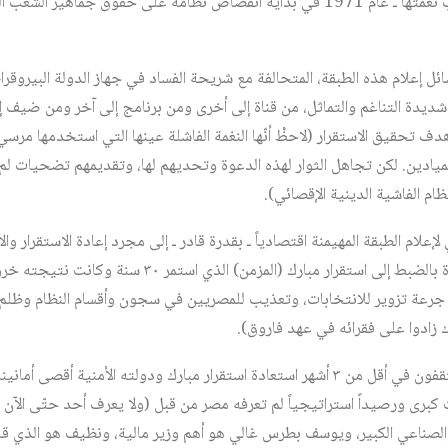
السادات ـ معبود هذه الطبقة وربّ نعمتها ـ عام 1971 في بداية انقضاض نظامه على حقوق
 إعلام هذه الطبقة، المتحالفة مع شريحة الفساد في جهاز الدولة البيروقر
 شديدة التناغم والتماثل، من قناة إلى أخرى ومن برنامج إلى آخر ومن ضيف 
 هدف تحقيق الاستقرار (لاحظْ أنّها النغمة الفاشلة عينها التي استخدمها مر
الميادين. لكن تجاهل الثوار لهذه الدعوة وتحديهم لها، وتقديمهم تضحيات لم
ظام الفاشية الدينية الإقصائي).
علام الطبقة المهيمنة اقتصادياً ـ بقدرة قادر ـ إلى مجرد إعادة الاستقرار وا
متراجع (بسبب الثورة)؛ أي العودة بالضبط إلى استقرار مبارك (
ع جرعة تزوير للانتخابات، وتعذيب للمصريين في سجون وأقسام النظام وظلم 
ك زادوا على فقرائه في عهد فاروق).
بعبارة أخرى، لقد جعل كتّاب ومثقفون في أقل من ٣ أشهر استعادة استقرار مبارك ودولته الأمن
برى ورصيداً استراتيجياً لم تعرفه مصر من قبل (ولا يعرف أحد حتّى الآن ل
والصناعي الكبير، ويوسف بطرس غالي هو أهم وزير مالية، ونظيف هو الذي قاد