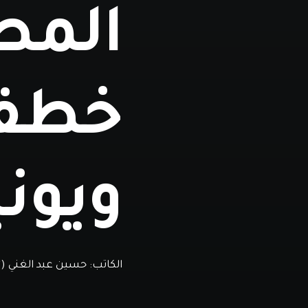
المص
خطف 
ويوني
الكاتب:
حسين عبد الغني (*