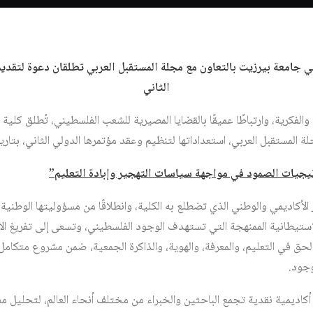
في جامعة بيرزيت بالتعاون مع مجلة المستقبل العربي تطلقان دعوة لتقديم
الثاني
والفكرية، وارتباطًا عميقًا بالقضايا المصيرية للشعب الفلسطيني، تُطلق كلية ا
قبل العربي، استعداداتها لتنظيم وعقد مؤتمرها الدولي الثاني، بتاريخ 19-20 أيار 2026، بعنو
يجيات الصمود في مواجهة سياسات التهجير وإبادة التعليم”
الأكاديمي والوطني الذي تضطلع به الكلية، وانطلاقًا من مسؤوليتها الوطنية 
لاستيطانية الممنهجة التي تستهدف الوجود الفلسطيني، وتسعى إلى تفريغ ا
ق في التعليم، والمعرفة، والهوية، والذاكرة الجمعية، ضمن مشروع متكامل ل
جود.
أكاديمية نقدية تجمع الباحثين والخبراء من مختلف أنحاء العالم، لتحليل م