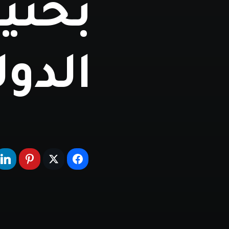
بحثية
الدول