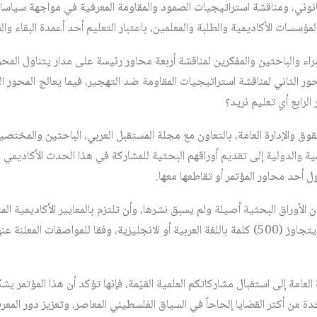
انوني، ومناقشة استراتيجيات الصمود والمقاومة المعرفية في مواجهة سياسا
مؤسسات الأكاديمية والطلبة والمعلمين، باعتبار التعليم أحد أعمدة البقاء والق
ء والباحثين والمفكرين لمناقشة أربعة محاور رئيسة على مدار يتناول المحو
 الثاني لمناقشة استراتيجيات المقاومة ضد التهجير، فيما يعالج المحور الث
الرابع أي تعليم نريد؟
وق والإدارة العامة، بالتعاون مع مجلة المستقبل العربي، الباحثين والمخت
ية والدولية إلى تقديم أوراقهم البحثية للمشاركة في هذا الحدث الأكاديمي 
ول أحد محاور المؤتمر أو تقاطعها معها.
الأوراق البحثية أصيلة ولم يسبق نشرها، وأن تلتزم بالمعايير الأكاديمية المت
ملخصات الأبحاث في ملخص لا يتجاوز (500) كلمة باللغة العربية أو الانجليزية، وفقا للمواص
 العامة إلى استقبال مشاركاتكم العلمية القيّمة، فإنها تؤكد أن هذا المؤتمر 
حدة من أكثر القضايا إلحاحاً في السياق الفلسطيني المعاصر، وتعزيز دور الم