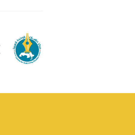
م
ف
ف