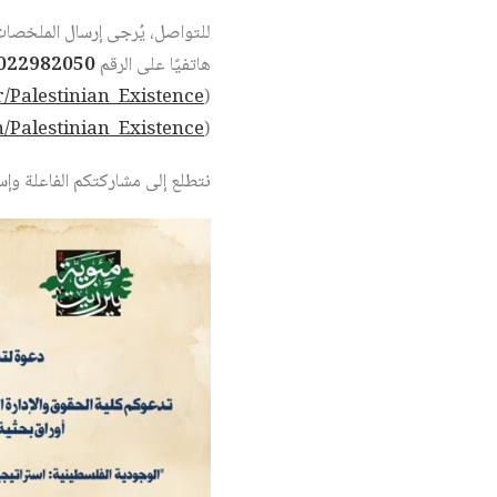
للتواصل، يُرجى إرسال الملخصات و
هاتفيًا على الرقم
022982050
r/Palestinian_Existence
(
n/Palestinian_Existence
(
نتطلع إلى مشاركتكم الفاعلة وإس