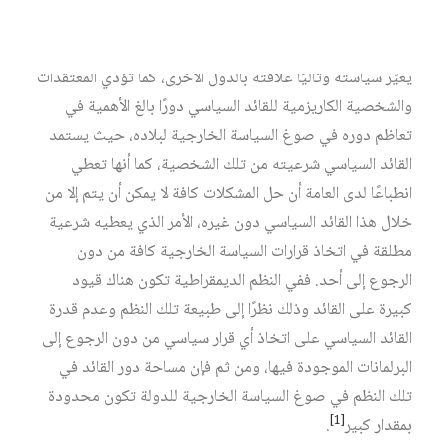
الخارجية وعلاقتها بالدول الأخرى، كما أن تغيُّر نظرة القائد
السياسي ورؤيته للأحداث والمصالح من وقت إلى آخر تجعله
يغيِّر سياسته وتاليًا علاقته بالدول الأخرى، كما تؤدي المعتقدات
والشخصية الكاريزمية للقائد السياسي دورًا بالغ الأهمية في
تعاظم دوره في صوغ السياسة الخارجية لبلاده، حيث يستمد
القائد السياسي شرعيته من تلك الشخصية، كما أنها تعطي
انطباعًا لدى العامة أن حل المشكلات كافة لا يمكن أن يتم إلا من
خلال هذا القائد السياسي دون غيره، الأمر الذي يعطيه شرعية
مطلقة في اتخاذ قرارات السياسة الخارجية كافة من دون
الرجوع إلى أحد. ففي النظم الديمقراطية تكون هناك قيود
كبيرة على القائد وذلك نظرًا إلى طبيعة تلك النظم وعدم قدرة
القائد السياسي على اتخاذ أي قرار سياسي من دون الرجوع إلى
البرلمانات الموجودة فيها، ومن ثم فإن مساحة دور القائد في
تلك النظم في صوغ السياسة الخارجية للدولة تكون محدودة
[1]
بمقدار كبير
.