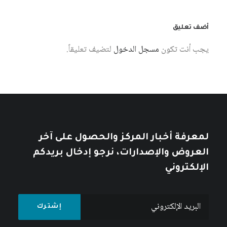
أضف تعليق
يجب أنت تكون
مسجل الدخول
لتضيف تعليقاً.
6 أغسطس، 2026
استخدام المعارف الإنسانية السيبرانية
لبناء مجتمع معرفة فلسطيني
كتبه مركز دراسات الوحدة العربية
لمعرفة أخبار المركز والحصول على آخر
العروض والإصدارات، نرجو إدخال بريدكم
الإلكتروني