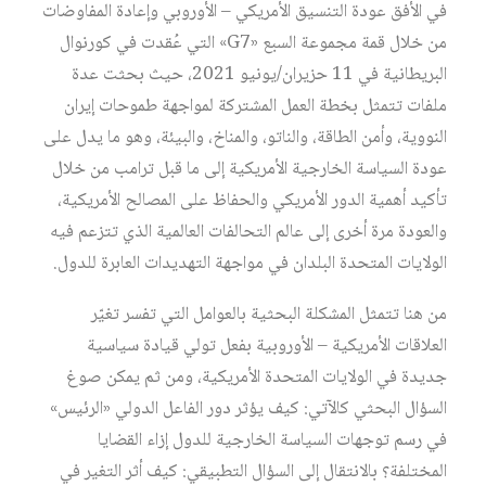
في الأفق عودة التنسيق الأمريكي – الأوروبي وإعادة المفاوضات
من خلال قمة مجموعة السبع «G7» التي عُقدت في كورنوال
البريطانية في 11 حزيران/يونيو 2021، حيث بحثت عدة
ملفات تتمثل بخطة العمل المشتركة لمواجهة طموحات إيران
النووية، وأمن الطاقة، والناتو، والمناخ، والبيئة، وهو ما يدل على
عودة السياسة الخارجية الأمريكية إلى ما قبل ترامب من خلال
تأكيد أهمية الدور الأمريكي والحفاظ على المصالح الأمريكية،
والعودة مرة أخرى إلى عالم التحالفات العالمية الذي تتزعم فيه
الولايات المتحدة البلدان في مواجهة التهديدات العابرة للدول.
من هنا تتمثل المشكلة البحثية بالعوامل التي تفسر تغيّر
العلاقات الأمريكية – الأوروبية بفعل تولي قيادة سياسية
جديدة في الولايات المتحدة الأمريكية، ومن ثم يمكن صوغ
السؤال البحثي كالآتي: كيف يؤثر دور الفاعل الدولي «الرئيس»
في رسم توجهات السياسة الخارجية للدول إزاء القضايا
المختلفة؟ بالانتقال إلى السؤال التطبيقي: كيف أثر التغير في