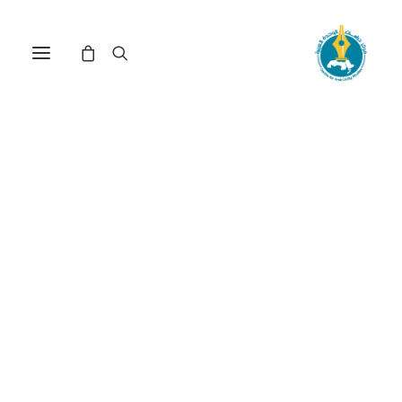
في
دراسات
•
27 أبريل، 2026
عدد الزيارات:
460
أثر التغير في القيادة
الأمريكية في العلاقات
الأمريكية - الأوروبية:
دراسة حالة للملف النووي
الإيراني
الكاتب:
ضياء الدين محمود غازي خميس