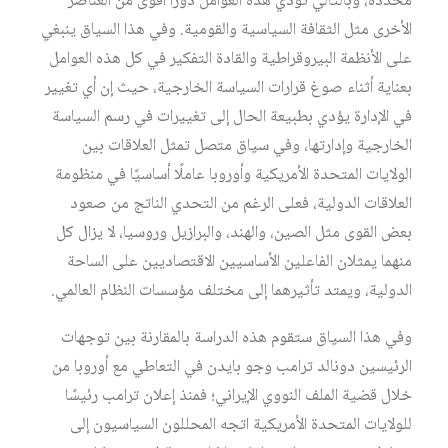
محددة، وبالتالي تؤدي هذه العوامل دورًا أقوى من العناصر
الأخرى مثل الثقافة السياسية والقومية. وفي هذا السياق ينبغي
على الأنظمة البيروقراطية والقادة التفكير في كل هذه العوامل
بعناية أثناء صوغ قرارات السياسة الخارجية، حيث إن أي تغيير
في الإدارة يؤدي بطبيعة الحال إلى تغييرات في رسم السياسة
الخارجية وإدارتها، وفي سياق متصل تمثل العلاقات بين
الولايات المتحدة الأمريكية وأوروبا عاملًا أساسيًا في منظومة
العلاقات الدولية، فعلى الرغم من التحدي الناتج من صعود
بعض القوى مثل الصين، والهند، والبرازيل وروسيا، لا يزال كل
منهما يمثلان الفاعلين الأساسيين الاقتصاديين على الساحة
الدولية، ويمتد تأثيرهما إلى مختلف مؤسسات النظام العالمي.
وفي هذا السياق ستقوم هذه الدراسة بالمقارنة بين توجهات
الرئيسين دونالد ترامب وجو بايدن في التعاطي مع أوروبا من
خلال قضية الملف النووي الإيراني؛ فمنذ إعلان ترامب رئيسًا
للولايات المتحدة الأمريكية اتجه المحللون السياسيون إلى