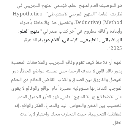
هو التوصيف العام لمنهج العلم، فيُسمي المنهج التجريبي في
نظريته العامة “المنهج الفرضي الاستنباطي” Hypothetico-
Deductive) (Method. وتفصيل هذا والإحاطة بأصوله
وأبعاده وآفاقه مطروح في آخر كتاب صدر لي “
منهج العلم:
الرياضياتي.. الطبيعي.. الإنساني، أقلام عربية
، القاهرة،
2025″.
المهم أن نلاحظ كيف تقوم وقائع التجريب والملاحظات المعملية
بدور ناقد قاسٍ لا يعرف الرحمة حين تعيينه مواضع الخطأ، دور
الفيصل والفاروق بين الصدق والكذب، القاضي الحاتم ذي الحكم
الموجب النفاذ: إنها مسؤولية عسيرة أمام الواقع والوقائع لا يقوى
على الاضطلاع بها إلا المنهج العلمي. فهو التآزر الجميل المثمر
الخصيب بين الذهن والحواس، اليد والدماغ، الفكر والواقع، إنه
العقلانية التجريبية، حيث التجارب محك واختبار لإبداعات
العقل.