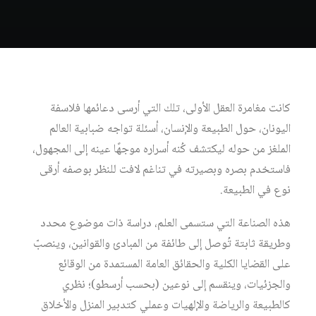
كانت مغامرة العقل الأولى، تلك التي أرسى دعائمها فلاسفة
اليونان، حول الطبيعة والإنسان، أسئلة تواجه ضبابية العالم
الملغز من حوله ليكتشف كُنه أسراره موجهًا عينه إلى المجهول،
فاستخدم بصره وبصيرته في تناغم لافت للنظر بوصفه أرقى
نوع في الطبيعة.
هذه الصناعة التي ستسمى العلم، دراسة ذات موضوع محدد
وطريقة ثابتة تُوصل إلى طائفة من المبادئ والقوانين، وينصبّ
على القضايا الكلية والحقائق العامة المستمدة من الوقائع
والجزئيات، وينقسم إلى نوعين (بحسب أرسطو)؛ نظري
كالطبيعة والرياضة والإلهيات وعملي كتدبير المنزل والأخلاق