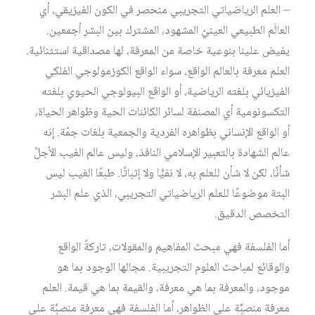
– العلم الرياضياتي التجريبي منحصر في الكون الفيزيقي، أي
العالَم الطبيعي العينيّ المشهود، المشترك بين البشر أجمعين.
يفيض علينا بنوعية خاصة من المعرفة، لها مصداقية استثنائية.
العلم معرفة بالعالم الواقع، سواء الواقع الكوزمولوجي الفلكي
الفيزيائي بلغته الرياضية، أو الواقع البيولوجي الحيوي بلغته
التكسونومية أي المصنفة لسائر الكائنات الحية وظواهر الحياة،
أو الواقع الإنساني بظواهره الفردية والجمعية بلغات جمّة. إنه
عالم الشهادة بالتعبير الإسلامي النافذ، وليس عالم الغيب الأجلّ
شأنًا، لكن لا شأن للعلم به، لا نفيًّا ولا إثباتًا. طبعًا الغيب ليس
البتة موضوعًا للعلم الرياضياتي التجريبي، الذي علم البشر
التخصص الدقيق.
أما الفلسفة فهي مبحث المفاهيم والمقولات، تاركةً الواقع
والوقائع لمباحث العلوم التجريبية. مجالها الوجود بما هو
موجود، والمعرفة بما هي معرفة، والقيمة بما هي قيمة. العلم
معرفة منصبَّة على الظواهر، أما الفلسفة فهي معرفة منصبَّة على