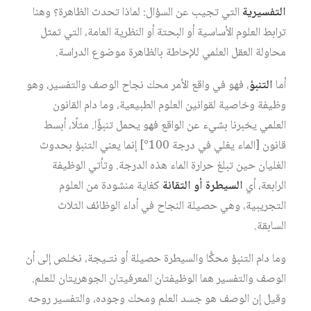
التفسيرية
التي تجيب عن السؤال: لماذا تحدث الظاهرة؟ وهنا
ترابط العلوم الأساسية أو البحتة أو النظرية العامة، التي تمثل
محاولة العقل العلمي للإحاطة بالظاهرة موضوع الدراسة.
أما
التنبؤ
، فهو في واقع الأمر محك نجاح الوصف والتفسير، وهو
وظيفة وخاصية لقوانين العلوم الطبيعية، وما دام القانون
العلمي يخبرنا بشيء عن الواقع فهو يحمل تنبؤًا. مثلًا، أبسط
قانون [الماء يغلي في درجة 100°] إنما يعني التنبؤ بحدوث
الغليان حين تبلغ حرارة الماء هذه الدرجة. وتأتي الوظيفة
الرابعة، أي
السيطرة أو التقانة
كغاية منشودة من العلوم
التجريبية، وهي حصيلة النجاح في أداء الوظائف الثلاث
السابقة.
وما دام التنبؤ محكًّا والسيطرة حصيلة أو نتـيجة، نخلص إلى أن
الوصف والتفسير هما الوظيفتان المعرفيتان الجوهريتان للعلم.
وقيل إن الوصف هو جسد العلم ومحك وجوده، والتفسير روحه