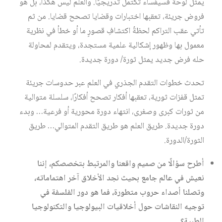
يمثل لوحة فسيفساء تكتمل تدريجيًا. والعلم ليس هكذا، بل هو
فروض جريئة، تعقبها اختبارات وقضايا تصحح قضايا. من ثم
تأتي عقب التراكم لحظةُ اكتشافِ قصورٍ ما أو خطأ في نظرية
معمول بها وظهور إشكالية علمية مستجدة، ويتقدم لمحاولة
حله فرض جديد يمثل ثورة/ دورة جديدة.
تحدث خطوات التقدم الجذري في العلم عبر حدوسات جريئة
تمثل قفزات ثورية، تعقبها أفكار تصحح أفكارًا، سلسلة متوالية
من ثورات كبرى وصغرى، انتهاء دورة محورية أو فرعية… وبدء
دورة جديدة. طريق العلم هو طريق التقدم المتوالي… طريق
الثورة/الدورة.
أطرح سؤالًا من صميم واقعنا والمرتبط بتخصصكم، إننا
نعيش في عالم جامع بحيث نجد الأخلاق آخر اهتماماته،
وتصلنا أصداء حروب متطورة، فما هو دور الفلسفة في
توجيه النقاشات حول أخلاقيات البيولوجيا والتكنولوجيا
الطبية؟