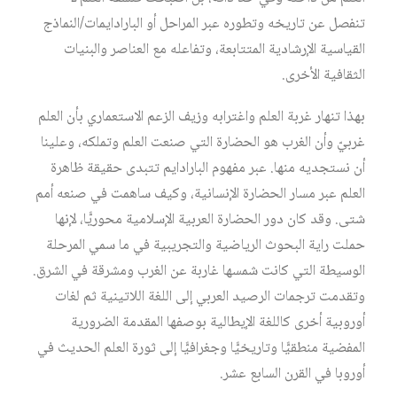
تنفصل عن تاريخه وتطوره عبر المراحل أو البارادايمات/النماذج
القياسية الإرشادية المتتابعة، وتفاعله مع العناصر والبنيات
الثقافية الأخرى.
بهذا تنهار غربة العلم واغترابه وزيف الزعم الاستعماري بأن العلم
غربيّ وأن الغرب هو الحضارة التي صنعت العلم وتملكه، وعلينا
أن نستجديه منها. عبر مفهوم البارادايم تتبدى حقيقة ظاهرة
العلم عبر مسار الحضارة الإنسانية، وكيف ساهمت في صنعه أمم
شتى. وقد كان دور الحضارة العربية الإسلامية محوريًّا، لإنها
حملت راية البحوث الرياضية والتجريبية في ما سمي المرحلة
الوسيطة التي كانت شمسها غاربة عن الغرب ومشرقة في الشرق.
وتقدمت ترجمات الرصيد العربي إلى اللغة اللاتينية ثم لغات
أوروبية أخرى كاللغة الإيطالية بوصفها المقدمة الضرورية
المفضية منطقيًّا وتاريخيًّا وجغرافيًّا إلى ثورة العلم الحديث في
أوروبا في القرن السابع عشر.