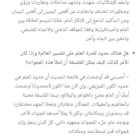
وأعقد الإشكاليات، شهدت وتشهد مداخلات ومقاربات ورؤى
ومنظورات تختلف وتتفاوت من أقصى اليمين إلى أقصى اليسار،
ومن الـتأكيد الدامغ إلى الإنكار التام. هكذا تترسم العلاقة بين
العلم والميتافيزيقا وفقـًا للموقف الذهني والاتجاه الفلسفي،
وتتغير بين اتجاه وآخر.
هل هنالك حدود لقدرة العلم على تفسير العالم؟ وإذا كان
الأمر كذلك؛ كيف يمكن للفلسفة أن تملأ هذه الفجوات؟
– أحسبني قد أوضحت في فاتحة الحديث أن حدود العلم هي
حدود الكون الفيزيقي، وإن كان هذا الكون لامحدودًا! أوضحت
أيضًا أن العلم معنيٌ بالظواهر والوقائع، بينما الفلسفة معنية
بالمفاهيم والمقولات. المجالان متقابلان ونمطا الجهد مختلفان؛
قد يتحاوران ويتكاملان، ولكن لا يملأ أحدهما فجوات الآخر.
وبوجه عام، ملء الفجوات مجهود ذاتي، كل كيان ينجز بإزاء
فجواته قدر استطاعته وممكناته.