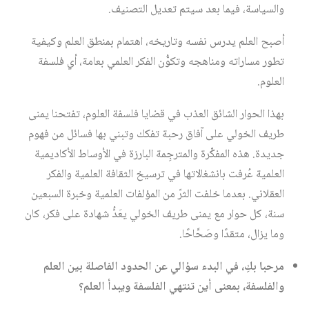
والسياسة، فيما بعد سيتم تعديل التصنيف.
أصبح العلم يدرس نفسه وتاريخه، اهتمام بمنطق العلم وكيفية
تطور مساراته ومناهجه وتكوُّن الفكر العلمي بعامة، أي فلسفة
العلوم.
بهذا الحوار الشائق العذب في قضايا فلسفة العلوم، تفتحنا يمنى
طريف الخولي على آفاق رحبة تفكك وتبني بها فسائل من فهوم
جديدة. هذه المفكِّرة والمترجِمة البارزة في الأوساط الأكاديمية
العلمية عُرفت بانشغالاتها في ترسيخ الثقافة العلمية والفكر
العقلاني. بعدما خلفت الثرّ من المؤلفات العلمية وخبرة السبعين
سنة، كل حوار مع يمنى طريف الخولي يعَدُّ شهادة على فكر، كان
وما يزال، متقدًا وصَحَّاحًا.
مرحبا بكِ، في البدء سؤالي عن الحدود الفاصلة بين العلم
والفلسفة، بمعنى أين تنتهي الفلسفة ويبدأ العلم؟