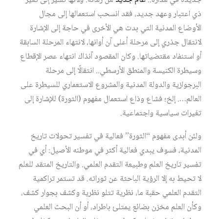
جديدةً في مداره..
عام جديد
من زمانه. ولأنها تشير إلى تغيُّر
ذي اعتبار وعهد جديد، فقد انسحب استعمالها إلى مجال
الأوضاع المدنية التي بدت هي الأخرى في حاجة إلى الإشارة
لانتقال جذري إلى مرحلة أعلى آن أوانها، لانتهاء المرحلة السابقة
أو استنفاد مقتضياتها. وكان المقصود آنذاك انتهاء عصر الإقطاع
وسيطرة الكنيسة والمنطق الأرسطي.. انتقالًا إلى مرحلة
البرجوازية والدولة المدنية والمشروع الاستعماري للسيطرة على
العالم…. إلخ؛ فشاع وذاع استعمال مفهوم (الثورة) للإشارة إلى
تغيرات سياسية واجتماعية.
ولئن أبدى مفهوم “الثورة” فعالية في تفسير تحولات تاريخ
المدنية، فسوف يبدي فعالية أكثر في موطنه الأصيل: أي في
تفسير تاريخ العلم وطبيعة التقدم العلمي. والتاريخ المتقد للعلم
لا تحيط به إلا الرؤية الباحثة عن ثوراته. قد تستمر تراكمية
التقدم العلمي حقبة ما، نظرية تتلو نظرية وكشف بجوار كشف،
وكأن العلم مخزن بضائع يمتلئ باطراد، أو أن البحث العلمي