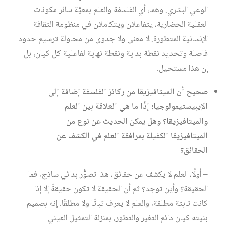
الوعي البشري. وهما، أي الفلسفة والعلم بمعيَّة سائر مكونات
العقلية الحضارية، يتفاعلان ويتكاملان في منظومة الثقافة
الإنسانية المتطورة. لا معنى ولا جدوى من محاولة ترسيم حدود
فاصلة وتحديد نقطة بداية ونقطة نهاية لفاعلية كل كيان، بل
إن هذا مستحيل.
صحيح أن الميتافيزيقا من ركائز الفلسفة إضافة إلى
الإيبيستيمولوجيا؛ إذًا ما هي العلاقة بين العلم
والميتافيزيقا؟ وهل يمكن الحديث عن نوع من
الميتافيزيقا الكفيلة بمرافقة العلم في الكشف عن
الحقائق؟
– أولًا، العلم لا يكشف عن حقائق، هذا تصوُّر بدائي ساذج، فما
الحقيقة؟ وأين توجد؟ ثم أن الحقيقة لا تكون حقيقةً إلا إذا
كانت ثابتة مطلقة، والعلم لا يعرف ثباتًا ولا مطلقًا. إنه بصميم
بنيته كيان دائم التغير والتطور، بمنزلة التمثيل العيني