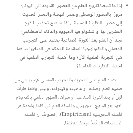
إذا ما تتبعنا تاريخ العلم من العصور القديمة إلى اليونان
مرورًا بالعصور الوسطى وعصر النهضة والعصر الحديث
إلى عصر “النظرية النسبية”، إذا ما صح تحقيب القرن
العشرين بها، والتكنولوجيا الحيوية والذكاء الاصطناعي؛
نجد أن العلم بعد الثورة الصناعية يعتمد على التجريب
المعملي والتكنولوجيا المتقدمة للتحكم في المتغيرات، فما
هي التجربة العلمية الآن؟ وما أهمية التجارب العلمية في
اختبار النظريات العلمية؟
– اعتماد العلم على التجربة والتجريب المعملي الإمبيريقي من
صميم العلم وصلبه، أو ماهيته وكينونته، وليس واقعة طرأت
قبل أو بعد الثورة الصناعية أو سواها. المنهج العلمي بألف ولام
العهد هو المنهج التجريبي، وفلسفة العلم في كلمة واحدة هي
فلسفة التجريبية (Empiricism)، ,خصوصًا أن فلسفة
الرياضيات قد تُعدُّ مبحثًا منطقيًّا.