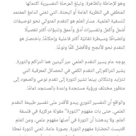
وهو الإحاطة بالظاهرة. وتبلغ المرحلة التفسيرية اكتمالها
المنطقي في النظرية العامة أو البحتة، التي تعني الدامغ المعتمد
للنسقية العلمية. مسار العلم هو التقدم المتوالي نحو توصيفات
أشمل وأكمل وتفسيرات أدق وأعمق وتنبؤات أكثر تفصيلًا
وانضباطًا وسيطرة تقانيّة أكثر فاعلية وإحكامًا، باختصار هو
التقدم نحو الأنجح والأفضل كمًّا ونوعًا.
بوجه عام يسير التقدم العلمي عبر آليتين هما التراكم والثورة.
يشير التراكم إلى التقدم الكمي في الحصائل المعرفية التي
تتزايد وتتكاثر، بينما تشير الثورة إلى تقدم نوعي والصعود إلى
منظور مختلف ورؤية مستجدة واعدة بالمستجد تمامًا.
والواقع أن التفسير الثوري يبدو الأقدر على تفسير طبيعة التقدم
العلمي، حتى بات مفهوم “الثورة” مقولة مركزية في فلسفة
العلم. ولا يدهشنا أن الثورة في أصلها مفهوم علمي، ومن العلم
اقتبست الحضارة مفهوم الثورة. بصورة عامة، تَعني الثورة نمطـًا