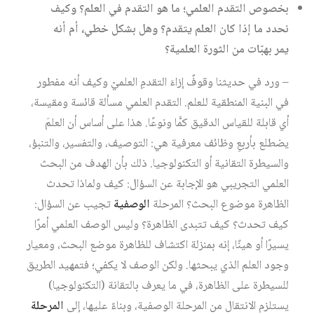
بخصوص التقدم العلمي؛ ما هو التقدم في العلم؟ وكيف
نحدد ما إذا كان العلم يتقدم؟ وهل بشكل خطي، أم أنه
يمر بهبّات من الثورة العلمية؟
– ورد في حديثنا وقوفٌ إزاءَ التقدمِ العلميّ وكيف أنه مفطور
في البنية المنطقية للعلم. التقدم العلمي مسألة قائسة ومقيسة،
أي قابلة للقياس الدقيق كمًّا ونوعًا. هذا على أساس أن العلمَ
يضطلع بأربعِ وظائف معرفية هي: التوصيف، والتفسير، والتنبؤ،
والسيطرة التقانية أو التكنولوجيا. ذلك بأن الهدف من البحث
العلمي التجريبي هو الإجابة عن السؤال: كيف ولماذا تحدث
الظاهرة موضوع البحث؟ المرحلة
الوصفية
تجيب عن السؤال:
كيف تحدث؟ كيف تتبدى الظاهرة؟ وليس الوصف العلمي أمرًا
يسيرًا أو هينًا، إنه بمنزلة اكتشاف للظاهرة موضع البحث، ومعيار
وجود العلم الذي يبحثها. ولكن الوصف لا يكفي؛ فتمهيد الطريق
للسيطرة على الظاهرة، في ما يعرف بالتقانة (التكنولوجيا)
يستلزم الانتقال من المرحلة الوصفية، وبناءً عليها، إلى
المرحلة