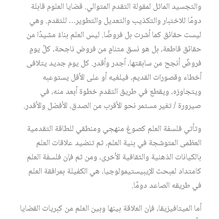
والتجسيد الماثل لمقولة التقدم المتوالي. قضايا العلوم قابلة
دومًا للاختبار والتكذيب والتعديل والتطوير… للتقدم. وهي
ليست حقائق كما أشرت بل فروضًا. ليس العلم بناءً مشيدًا من
حقائق قاطعة، بل هو نسق متنامٍ من فروض ناجحة، كلُ يومٍ
فروضٌ أنجح من سابقتها، أجدر وأقدر. كل يوم جديد يتلافى
أخطاء وقصورات القديم، فيلغيه أو على الأقل يستوعبه
ويتجاوزه، ويقطع في طريق التقدم خطوة أبعد منه، في
صيرورة / تغير مستمر نحو الأقرب من الصدق، الأفضل والأقدر.
وتأتي فلسفة العلم كصوغ منهجي ومنطقي للطاقة التقدمية
العظمى المتوشجة في بنية العلم، ثم تنضيد علاقات العلم
بالكيانات الذهنية والثقافية الأخرى، ومن ثم فإن فلسفة العلم
كامتداد لمبحث الإيبيستيمولوجيا، هي الكفيلة بمرافقة العلم
في طريقه الصاعد دومًا.
أما الميتافيزيقا، فإن العلاقة بينها وبين العلم من كبريات القضايا