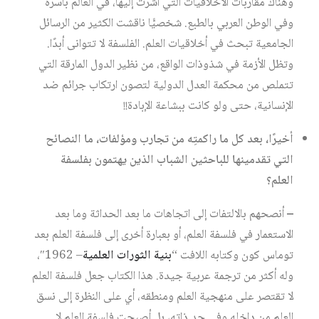
وهناك مقاربات الأخلاقيات التي أشرت إليها، في العالم بأسره
وفي الوطن العربي بالطبع. شخصيًّا ناقشت الكثير من الرسائل
الجامعية تبحث في أخلاقيات العلم. الفلسفة لا تتوانى أبدًا.
وتظل الأزمة في شذوذات الواقع، من نظير الدول المارقة التي
تتملص من محكمة العدل الدولية لتصون ارتكاب جرائم ضد
الإنسانية، حتى ولو كانت ببشاعة الإبادة!!
أخيرًا، بعد كل ما راكمتِه من تجارب ومؤلفات، ما النصائح
التي تقدمينها للباحثين الشباب الذين يهتمون بفلسفة
العلم؟
–
أنصحهم بالالتفات إلى اتجاهات ما بعد الحداثة وما بعد
الاستعمار في فلسفة العلم، أو بعبارة أخرى إلى فلسفة العلم بعد
توماس كون وكتابه اللافت “
بنية الثورات العلمية
– 1962″،
وله أكثر من ترجمة عربية جيدة. هذا الكتاب جعل فلسفة العلم
لا تقتصر على منهجية العلم ومنطقه، أي على النظرة إلى نسق
العلم من داخله وفي حد ذاته، بل أصبحت فلسفة العلم لا