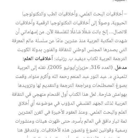
– أخلاقيات البحث العلمي، وأخلاقيات الطب والتكنولوجيا
الحيوية، وصولًا إلى أخلاقيات التكنولوجيا الرقمية وأخلاقيات
الاتصال… إلخ باتت شغلًا شاغلًا للفلسفة الآن. من إسهاماتي أن
شهدت المكتبة العربية منذ عشرين عامًا عن سلسلة عالم المعرفة
التي يصدرها المجلس الوطني للثقافة والفنون بدولة الكويت
الترجمة العربية لكتاب ديفيد ب. رزنيك:
أخلاقيات العلم:
مدخل
. (العدد 316، حزيران/يونيو 2005)، نقله إلى العربية
تلميذي د. عبد النور عبد المنعم رحمه الله وأكرم مثواه، وقمت
بصوغ المصطلحات ومراجعة الترجمة والتقديم لها وتزويدها
بهوامش شارحة. لعل هذا الكتاب أول اقتحام منهجي في الثقافة
العربية لذلك الجهد الفلسفي الدؤوب في موضوعه أي أخلاق
العلم والبحث العلمي. ومنذ العقود الأخيرة في القرن العشرين
ثمة تيار دافق في العالم بأسره، حتى ظهرت هيئات ومنشورات
رسمية وقوانين تصوغ وتصون هذه الأخلاقيات. وتتدفق هنا