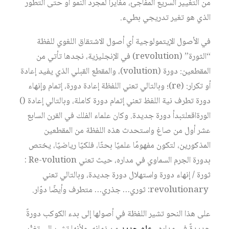
من التغيير السريع المفاجئ، مُغايرًا لمجرد النمو أو حتى التطور
الذي هو تغير تدريجي بطيء.
في الأصول الإيتمولوجية أي أصول الاشتقاق اللغوي للفظة
“الثورة” (revolution) في الإنجليزية، نجدها تأتي من
المقطعين: دورة (volution)، والمقطع القبلي الذي يفيد إعادة
أو تكرار: (re)؛ وبالتالي تعني اللفظة إعادة دورة، إتمام وإنهاء
دورة تطرف نية اللفظ تعني إتمام دورة كاملة، وبالتالي إعادة ()
الورةاقعلتبدأ دورة جديدة. وكان علماء الفلك في القرن السابع
عشر أول من صاغ واستحدث هذه اللفظة من المقطعين
المذكورين، لتكون مفهومًا علميًا بحتًا، فلكيًا رياضيًا، يختص
بدورة الجرم السماوي في مداره، حيث تعني Re-volution :
ثورة / إنهاء دورة واستهلال دورة جديدة، وبالتالي تعني
revolutionary: ثوري… جذري… متطرف وأيضًا دوّار.
على هذا النحو تشير اللفظة في أصولها إلى بدء الكوكب دورةً