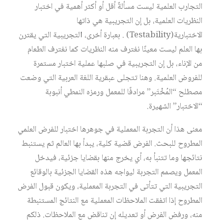
التجارب العلمية ليست مسألةٌ أقل أو أكثر أهمية في اختبار
النظريات العلمية، بل إن التجريبية هي ذاتها
الاختبارية(Testability) . بعبارة أخرى،
ا
لتجريبية التي يقترن
بها العلم ليست معينًا نغترف منه النظريات كما نغترف الطعام
من الإناء، بل إن التجريبية في صلبها عملية اختبار مستمرة
للفروض العلمية. وهنا تتجلى عبقرية اللغة العربية التي وضعت
مصطلح “المُخْتَبر” مرادفًا للمعمل ورمزه النمطي أنبوبة
“الاختبار” الشهيرة.
معنى هذا أن التجربة المعملية في جوهرها اختبار للفرض العلمي
المطروح للبحث. الفرض قضية كلية، يبدأ بها العالم ثم يستنبط
نتائجها وما تتنبأ به، أي يخرج منها بقضايا جزئية، فيدخل
المعمل ويصمم التجربة ليواجه هذه القضايا الجزئية بالوقائع
التجريبية التي تتأتى في التجربة المعملية، ويكون قبول الفرض
المطروح إذا اتفقت الملاحظات المعملية مع النتائج المستنبطة
منه، ورفض الفرض أو تعديله إن تناقض مع الملاحظات. ذلكم