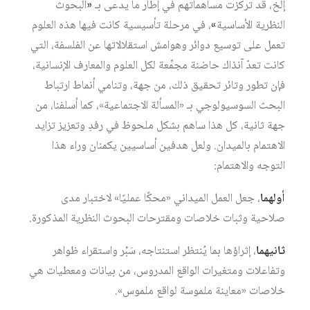
إلخ، قد تركزت مساهماتهم في إطار ما يدعى بـ
«
البحوث
النظرية الأساسية
»
، في مرحلة تأسيسية كانت فيها هذه العلوم
تعمل على توسيع دوائر وهوامش استقلالاتها عن الفلسفة، التي
كانت تعدّ آنذاك حاضنة مجمِّعة لكل العلوم والمعارف الإنسانية،
فإن تطور وتائر تحقيق ذلك، من جهة، وتنامي أنماط ارتباط
البحث السوسيولوجي بـ «المسألة الاجتماعية»، كما أسلفنا، من
جهة ثانية، كل هذا ساهم بشكل ملحوظ في رفدِ وتعزيز تزايد
الاهتمام بالميدان. ولعل هدفين أساسيين يكمنان وراء هذا
التوجه والاهتمام:
أولهما
، جعل العمل الميداني «محكًا عمليًا» لاختبار مدى
صلاحية وثبات خلاصات ومقترحات البحوث النظرية المذكورة.
ثانيهما
، إثراؤها بما يُنتظر استنتاجه، سَبْر واستقراء ظواهر
وتفاعلات ومتغيرات الواقع المدروس، من بيانات ومعطيات هي
خلاصات «معاينة ملموسة لواقع ملموس».