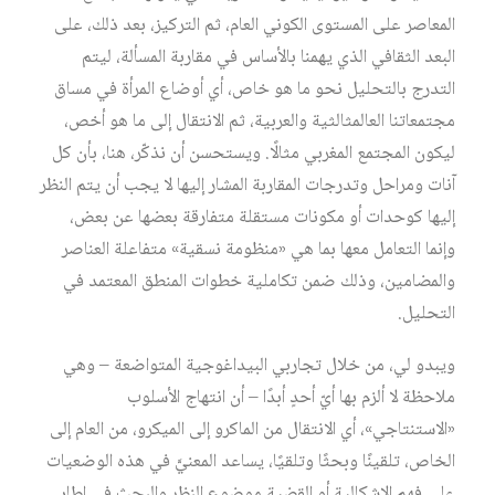
المعاصر على المستوى الكوني العام، ثم التركيز، بعد ذلك، على
البعد الثقافي الذي يهمنا بالأساس في مقاربة المسألة، ليتم
التدرج بالتحليل نحو ما هو خاص، أي أوضاع المرأة في مساق
مجتمعاتنا العالمثالثية والعربية، ثم الانتقال إلى ما هو أخص،
ليكون المجتمع المغربي مثالًا. ويستحسن أن نذكّر، هنا، بأن كل
آنات ومراحل وتدرجات المقاربة المشار إليها لا يجب أن يتم النظر
إليها كوحدات أو مكونات مستقلة متفارقة بعضها عن بعض،
وإنما التعامل معها بما هي «منظومة نسقية» متفاعلة العناصر
والمضامين، وذلك ضمن تكاملية خطوات المنطق المعتمد في
التحليل.
ويبدو لي، من خلال تجاربي البيداغوجية المتواضعة – وهي
ملاحظة لا ألزم بها أيّ أحدٍ أبدًا – أن انتهاج الأسلوب
«الاستنتاجي»، أي الانتقال من الماكرو إلى الميكرو، من العام إلى
الخاص، تلقينًا وبحثًا وتلقيًا، يساعد المعنيَّ في هذه الوضعيات
على فهم الإشكالية أو القضية موضوع النظر والبحث في إطار