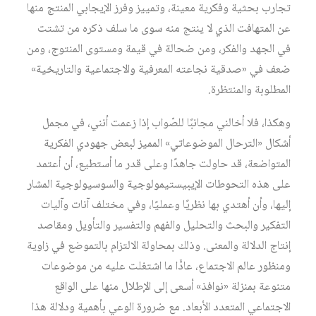
تجارب بحثية وفكرية معينة، وتمييز وفرز الإيجابي المنتج منها
عن المتهافت الذي لا ينتج منه سوى ما سلف ذكره من تشتت
في الجهد والفكر، ومن ضحالة في قيمة ومستوى المنتوج، ومن
ضعف في «صدقية نجاعته المعرفية والاجتماعية والتاريخية»
المطلوبة والمنتظرة.
وهكذا، فلا أخالني مجانبًا للصّواب إذا زعمت أنني، في مجمل
أشكال «الترحال الموضوعاتي» المميز لبعض جهودي الفكرية
المتواضعة، قد حاولت جاهدًا وعلى قدر ما أستطيع، أن أعتمد
على هذه التحوطات الإيبيستيمولوجية والسوسيولوجية المشار
إليها، وأن أهتدي بها نظريًا وعمليًا، وفي مختلف آنات وآليات
التفكير والبحث والتحليل والفهم والتفسير والتأويل ومقاصد
إنتاج الدلالة والمعنى. وذلك بمحاولة الالتزام بالتموضع في زاوية
ومنظور عالم الاجتماع، عادًّا ما اشتغلت عليه من موضوعات
متنوعة بمنزلة «نوافذ» أسعى إلى الإطلال منها على الواقع
الاجتماعي المتعدد الأبعاد. مع ضرورة الوعي بأهمية ودلالة هذا