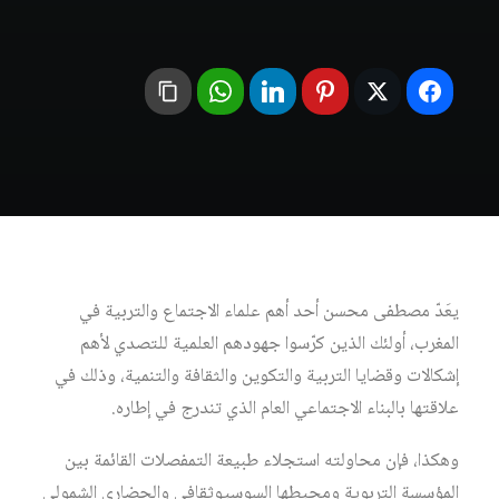
يعَدّ مصطفى محسن أحد أهم علماء الاجتماع والتربية في
المغرب، أولئك الذين كرّسوا جهودهم العلمية للتصدي لأهم
إشكالات وقضايا التربية والتكوين والثقافة والتنمية، وذلك في
علاقتها بالبناء الاجتماعي العام الذي تندرج في إطاره.
وهكذا، فإن محاولته استجلاء طبيعة التمفصلات القائمة بين
المؤسسة التربوية ومحيطها السوسيوثقافي والحضاري الشمولي