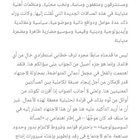
ومستشرقون ومثقفون وساسة، ونخب محلية، ومنظمات أهلية
متباينة في هذه المساقات الجديدة التي نُقلت إليها. وكانت وراء
ذلك عدة عوامل ودوافع ذاتية وموضوعية، سياسية وعقائدية
وأيديولوجية ودينية وقيمية وسوسيوحضارية ظاهرة ومضمرة
متباينة.
ليس ما قدمناه سابقًا مجرد ترف خطابي استطرادي خالٍ من أي
فائدة، وإنما هو جزء أصيل من الجواب على سؤالكم هنا. فلقد
اهتممت بالفعل في مجمل أعمالي المتواضعة، بمحاولة الاجتهاد
قدر الإمكان من أجل إيجاد صيغة تكاملية بين المسألتين
المعنيتين هنا. ولعلي لا أجانب الصواب إذا أقررت لكونك من
أوائل من نَّوه بذلك في قراءة تحليلية معمقة لهذه الأعمال. غير
أن ما أريد التأكيد عليه هنا هو أن هذا الاجتهاد المشار إليه في
ما سلف قد كان موجَّهًا – في إطار اهتمامي بـ «المسألة
السوسيولوجية»
–
باحترام قواعد وشروط الالتزام بدور وحدود
مساهمة عالم الاجتماع في رفد وتطوير وإغناء سيرورات إنتاج