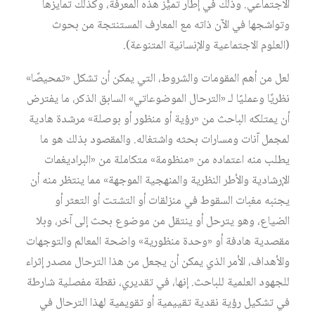
الاجتماعي. وذلك في إطار تميُّز هذه المعرفة، وكذلك تمايزها
وتواشجها في الآن ذاته مع المعارف المستنتجة من بحوث
(العلوم الاجتماعية والإنسانية المتنوعة).
لعل من أهم المقومات والشروط، التي يمكن أن تشكل «تمحيصًا»
نظريًا وعمليًا لـ «الترحال الموضوعاتي» السابق الذكر، ما يفترض
أن يمتلكه الباحث من «رؤية أو منظور أو بوصلة» مرشدة هادية
لمجمل آنات ومسارات بحثه واشتغاله. والمقصود بذلك هو ما
يطلب منه اعتماده من «منظومة» متكاملة من «البراديغمات
الإرشادية والأطر النظرية والمنهجية الموجهة» مما ينتظر منه أن
يجنبه مغبات السقوط في منزلقات أو التشتت أو التعثر أو
الضياع، وهو يترحل أو ينتقل من موضوع بحث إلى آخر، وبلا
مقصدية هادفة أو «وحدة منظورية» واضحة المعالم والتوجهات
والأهداف، الأمر الذي يمكن أن يجعل من هذا الترحال مصدر إثراء
للجهود العلمية للباحث. إنها، في تقديري، نقطة مفصلية شارطة
في تشكيل رؤية نقدية تقييمية أو تقويمية لهذا الترحال في