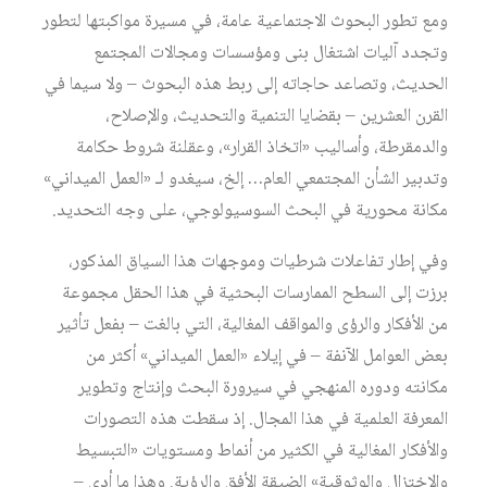
ومع تطور البحوث الاجتماعية عامة، في مسيرة مواكبتها لتطور
وتجدد آليات اشتغال بنى ومؤسسات ومجالات المجتمع
الحديث، وتصاعد حاجاته إلى ربط هذه البحوث – ولا سيما في
القرن العشرين – بقضايا التنمية والتحديث، والإصلاح،
والدمقرطة، وأساليب «اتخاذ القرار»، وعقلنة شروط حكامة
وتدبير الشأن المجتمعي العام… إلخ، سيغدو لـ «العمل الميداني»
مكانة محورية في البحث السوسيولوجي، على وجه التحديد.
وفي إطار تفاعلات شرطيات وموجهات هذا السياق المذكور،
برزت إلى السطح الممارسات البحثية في هذا الحقل مجموعة
من الأفكار والرؤى والمواقف المغالية، التي بالغت – بفعل تأثير
بعض العوامل الآنفة – في إيلاء «العمل الميداني» أكثر من
مكانته ودوره المنهجي في سيرورة البحث وإنتاج وتطوير
المعرفة العلمية في هذا المجال. إذ سقطت هذه التصورات
والأفكار المغالية في الكثير من أنماط ومستويات «التبسيط
والاختزال والوثوقية» الضيقة الأفق والرؤية. وهذا ما أدى –