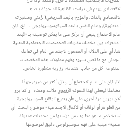
المقاربات الاجتماعية المتعددة الأخرى. وهكذا، فإذا كان
الاقتصادي يهتم في دراسته للظاهرة المبحوثة ببعدها
الاقتصادي بالذات، والمؤرخ بالبعد التاريخي(الزّمني ومتغيراته
المتطورة)، وعالم النفس بالبعد السيكوسوسيولوجي… إلخ، فإن
عالم الاجتماع ينبغي أن يركز على ما يمكن توصيفه بـ «البعد
المشترك» بين مختلف مقاربات التخصصات الاجتماعية المعنية
هنا، أي على الدلالة أو المضمون الاجتماعي العام في تفاعله
الجدلي مع ما تعني بسيره وفهم مدلولات هذه التخصصات
المتنوعة، كل من جانب اهتمامه، وزاوية منظوره الخاص.
لذا، فإن على عالم الاجتماع أن يبذل، أكثر من غيره، جهدًا
مضاعفًا ليعطي لهذا التموقع الرّؤيوي دلالته ومعناه، أو كما يرى
ألان تورين مرة أخرى، على «أن ينتزع الوقائع السوسيولوجية
من الظواهر أو الوقائع أو الأفعال الاجتماعية» موضوع البحث، أي
استخلاص ما هو مطلوب من دراستها من محددات «معرفة
علمية» مبنية على فهم سوسيولوجي دقيق لموضوعها