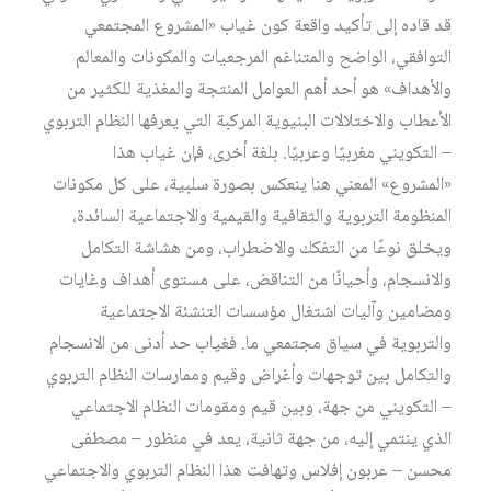
قد قاده إلى تأكيد واقعة كون غياب «المشروع المجتمعي
التوافقي، الواضح والمتناغم المرجعيات والمكونات والمعالم
والأهداف» هو أحد أهم العوامل المنتجة والمغذية للكثير من
الأعطاب والاختلالات البنيوية المركبة التي يعرفها النظام التربوي
– التكويني مغربيًا وعربيًا. بلغة أخرى، فإن غياب هذا
«المشروع» المعني هنا ينعكس بصورة سلبية، على كل مكونات
المنظومة التربوية والثقافية والقيمية والاجتماعية السائدة،
ويخلق نوعًا من التفكك والاضطراب، ومن هشاشة التكامل
والانسجام، وأحيانًا من التناقض، على مستوى أهداف وغايات
ومضامين وآليات اشتغال مؤسسات التنشئة الاجتماعية
والتربوية في سياق مجتمعي ما. فغياب حد أدنى من الانسجام
والتكامل بين توجهات وأغراض وقيم وممارسات النظام التربوي
– التكويني من جهة، وبين قيم ومقومات النظام الاجتماعي
الذي ينتمي إليه، من جهة ثانية، يعد في منظور – مصطفى
محسن – عربون إفلاس وتهافت هذا النظام التربوي والاجتماعي