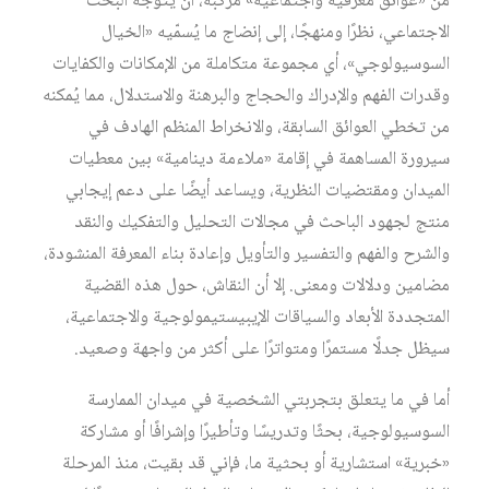
من «عوائق معرفية واجتماعية» مركبة، أن يتوجه البحث
الاجتماعي، نظرًا ومنهجًا، إلى إنضاج ما يُسمّيه «الخيال
السوسيولوجي»، أي مجموعة متكاملة من الإمكانات والكفايات
وقدرات الفهم والإدراك والحجاج والبرهنة والاستدلال، مما يُمكنه
من تخطي العوائق السابقة، والانخراط المنظم الهادف في
سيرورة المساهمة في إقامة «ملاءمة دينامية» بين معطيات
الميدان ومقتضيات النظرية، ويساعد أيضًا على دعم إيجابي
منتج لجهود الباحث في مجالات التحليل والتفكيك والنقد
والشرح والفهم والتفسير والتأويل وإعادة بناء المعرفة المنشودة،
مضامين ودلالات ومعنى. إلا أن النقاش، حول هذه القضية
المتجددة الأبعاد والسياقات الإيبيستيمولوجية والاجتماعية،
سيظل جدلًا مستمرًا ومتواترًا على أكثر من واجهة وصعيد.
أما في ما يتعلق بتجربتي الشخصية في ميدان الممارسة
السوسيولوجية، بحثًا وتدريسًا وتأطيرًا وإشرافًا أو مشاركة
«خبرية» استشارية أو بحثية ما، فإني قد بقيت، منذ المرحلة