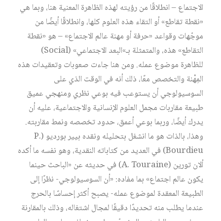
الاجتماع – انطلاقًا من رؤيته لهذه الظاهرة المعنية هنا، وبما هي
«نقطة تقاطع» أو التقاء هذه العلوم كلها، وانطلاقًا أيضًا من
موجّهات وقواعد «حرفة أو مهنة عالم الاجتماع» – هو «نقطة
التقاطع» هذه، والمتمثلة بـ»البعد الاجتماعي» (Social)
للظاهرة موضوع عمله. ومن هنا جاءت صعوبات وتعقيدات هذه
المِهْنة والتخصص معًا، ذلك أنه في الوقت الذي على
السوسيولوجي أن يستوعب فيه بوعي نظري ومنهجي عميق
طبيعة مقاربات مجمل العلوم الإنسانية والاجتماعية، عليه أن
يدرك أيضًا، وربما بوعي أعمق، حدود تخصصه ونمط مقاربته.
وهذا، بالذات هو ما انشغل بتحليله ونقده بيير بورديو (P.
Bourdieu) في العديد من كتاباته النقدية، وهو نفسه ما أكده
ألان تورين (A. Touraine) في حديثه عن «الباحث حينما
يكون عالم اجتماع» بما مفاده: «أن السوسيولوجي- نظرًا إلى
الطبيعة المعقدة لموضوع عمله- يصبح أكثر إحساسًا بالحرج
عندما يطلب منه تحديدًا دقيقًا لمجال اشتغاله، وذلك بالمقارنة