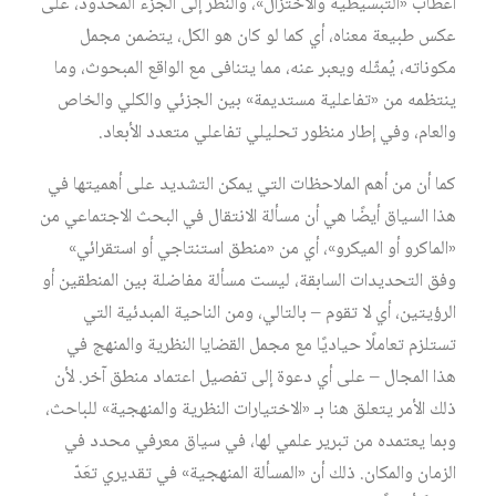
أعطاب «التبسيطية والاختزال»، والنظر إلى الجزء المحدود، على
عكس طبيعة معناه، أي كما لو كان هو الكل، يتضمن مجمل
مكوناته، يُمثّله ويعبر عنه، مما يتنافى مع الواقع المبحوث، وما
ينتظمه من «تفاعلية مستديمة» بين الجزئي والكلي والخاص
والعام، وفي إطار منظور تحليلي تفاعلي متعدد الأبعاد.
كما أن من أهم الملاحظات التي يمكن التشديد على أهميتها في
هذا السياق أيضًا هي أن مسألة الانتقال في البحث الاجتماعي من
«الماكرو أو الميكرو»، أي من «منطق استنتاجي أو استقرائي»
وفق التحديدات السابقة، ليست مسألة مفاضلة بين المنطقين أو
الرؤيتين، أي لا تقوم – بالتالي، ومن الناحية المبدئية التي
تستلزم تعاملًا حياديًا مع مجمل القضايا النظرية والمنهج في
هذا المجال – على أي دعوة إلى تفصيل اعتماد منطق آخر. لأن
ذلك الأمر يتعلق هنا بـ «الاختيارات النظرية والمنهجية» للباحث،
وبما يعتمده من تبرير علمي لها، في سياق معرفي محدد في
الزمان والمكان. ذلك أن «المسألة المنهجية» في تقديري تعَدّ