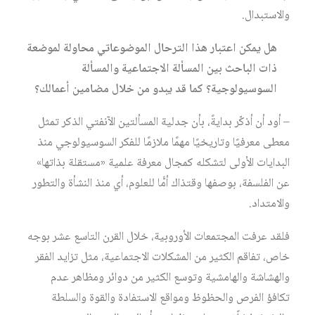
والاستبدال.
هل يمكن اعتبار هذا الترحال الموضوعاتي محاولة لموضعة
ذات الباحث بين المسألة الاجتماعية والمسألة
السوسيولوجية؟ كما قد يبدو من خلال مضامين أعمالك؟
– أود أن أذكّر بدايةً، بأن جدلية المسألتين الآنفتي الذكر تمثل
معطى معرفيًا وتاريخيًا مهمًا ملازمًا للفكر السوسيولوجي منذ
البدايات الأولى لتشكله كمجال معرفة علمية «مستقلة بذاتها»
عن الفلسفة، بوصفها وقتذاك أمًّا للعلوم، أي منذ النشأة والتطور
والامتداد.
فلقد عرفت المجتمعات الأوروبية، خلال القرن التاسع عشر بوجه
خاص، تفاقم الكثير من المشكلات الاجتماعية، مثل تزايد الفقر
والهشاشة والهامشية وتوسع الكثير من دوائر ومظاهر عدم
تكافؤ الفرص والحظوظ ومواقع الاستفادة والقوة والسلطة