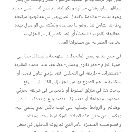
سياقها العام، بشتى جوانبه ومكوناته، ويضمن له – ضمن حدود
وعيه بذلك – ملاءمة الانتقال التدريجي في معالجتها مرتبطة
بإطارها الشامل هذا. وهو ما يساعده ويُمكّنه من الوصول بهذه
المعالجة: (الدرس/ البحث/ أي نص كتابي)، إلى الجزئيات
الخاصة المتفرعة عن مستواها العام.
في حين تدعو بعض الملاحظات المنهجية والبيداغوجية إلى
أهمية التزام «حذر نظري وعملي» مضاعف عند اعتماد المقاربة
«الاستقرائية» طريقة في التحليل. فقد يؤدي تناول قضية أو
إشكالية ما، عبر التدرج بها من الجزء إلى الكل، إلى أن يقع
الباحث هنا في منزلق السقوط أو الانحباس في شرنقة الجزئي
المحدود، متجاهلًا أو متناسيًا – بقصد واع أو بدونه – تلك
الوشائج أو الروابط الجدلية التي تصِله بالكل الذي ينتمي إليه،
ويكسب من خلال هذه الصلات المركبة، طبيعته ومعناه
وخصوصيته المتميزة. الأمر الذي قد يُوقع التحليل في بعض