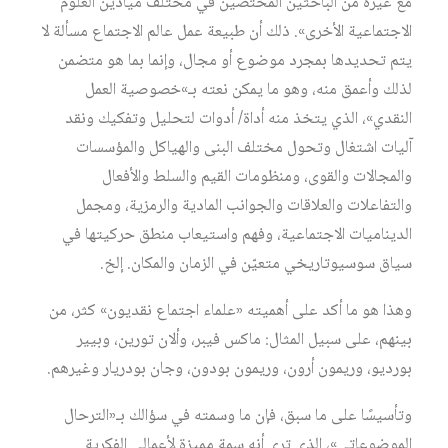
مع غيره من الباحثين المختصّين في مختلف ميادين العلوم
الاجتماعية الأخرى». ذلك أن طبيعة عمل عالم الاجتماع مسألة لا
يتم تحديدها بمجرد موضوع أو مجال، وإنما بما هو متضمن
لذلك وأعمق منه، وهو ما يمكن نعته بـ»خصوصية العمل
النقدي»، الذي يتخذ منه أداة/ أدوات لتحليل وتفكيك ونقد
آليات اشتغال وتحول مختلف البنى والهياكل والمؤسسات
والمجالات والقوى، ومنظومات القيم والسلط والأفعال
والتفاعلات والعلاقات والجوانب المادية والرمزية، ومجمل
الديناميات الاجتماعية، وفهم واستيعاب منطق حركيتها في
سياق سوسيوتاريخي متعيّن في الزمان والمكان. إلخ.
وهذا هو ما أكد على أهميته «علماء اجتماع نقديون» كثر، من
بينهم، على سبيل المثال: ماكس فيبر، وألان تورين، وبيير
بورديو، وريمون أرون، وريمون بودون، وجان بودريار وغيرهم.
وتأسيسًا على ما سبق، فإن ما وسمته في سؤالك بـ«الترحال
الموضوعاتي»، الذي ترى أنه سمة مميزة لأعمالي الفكرية