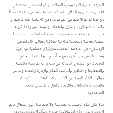
المعرفة العلمية الموضوعية المدققة لواقع اجتماعي محدد في
الزمان والمكان. وذلك لأن «المسألة الاجتماعية» هي جزء لا يتجزأ
من هذا الواقع الاجتماعي المبحوث، ومن تاريخية علم الاجتماع
ذاته: نشأة وتكوينًا وتطورًا وامتدادًا، وتوسعًا عبر ولادة فروع
سوسيولوجية تخصصية جديدة، استجابة لمقاصد ومستلزمات
علمية معرفية متجددة مكرسة لمواكبة مطالب «التخصص
الوظيفي» في المجتمع الحديث معرفيًا واجتماعيًا، من جهة،
ومتفاعلة من جهة أخرى، مع ما أصبح يعرفه هذا المجتمع
الحديث من التسارع المتواتر في سيرورات المأسسة والعقلنة
والتخطيط والتنظيم وأساليب الحكم والإدارة والتقانة وتدبير
دواليب الشأن المجتمعي العام المركب المتشابك المكونات
والمجالات والعلاقات والقيم والأفعال والفاعلين الجدد
المتجددين.
بناءً على هذه الحيثيات المعرفية والاجتماعية، فإن اشتغال عالم
الاجتماع على مكونات وقضايا هذه «المسألة الاجتماعية» يعد