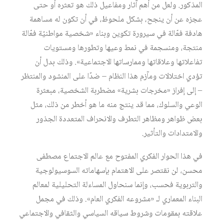
المذكور. ولعل من أهم آثار ومفاعيل ذلك هو تعثره أو حتى
عجزه عن أن ينجح، بشكل ملحوظ، في أن تكون له مساهمة
هادفة فعّالة في سيرورة تكوين وبناء «شخصية مواطنيّة فعّالة
منتجة، ومنسجمة في نمط وعيها وتطورها ومستويات
تفاعلاتها وعلاقاتها وممارساتها الاجتماعية». وذلك بدل أن
تؤدي اختلالات ومآزم هذا النظام – ضدًا على المنشود والمنتظر
– إلى إفراز «مخرجات بشرية» مضطربة الشخصية، مبعثرة
الوعي والسلوك، مما قد ينتج منه ما هو أخطر من ذلك، مثل
بعض ظواهر ومظاهر التطرف والانحراف المتعددة الجذور
والامتدادات والتأثير.
في هذا الحوار الفكري المفتوح مع عالم الاجتماع مصطفى
محسن، لن نقتصر على الاهتمام بإسهاماته السوسيولوجية
والتربوية فحسب، وإنما سنحاول المساءلة التحليلية لمعالم
البناء المعماري لـ «مشروعه الفكري العام». وذلك في مجمل
علاقته بمقومات وشروط سياقه السياسي والثقافي والاجتماعي