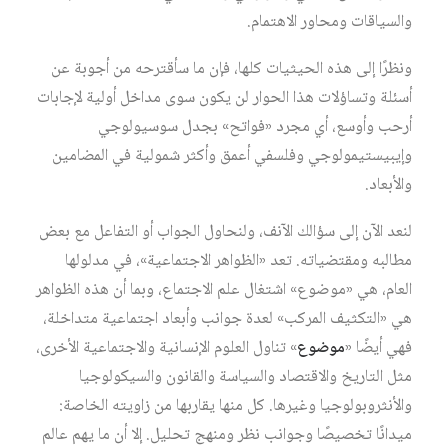
والسياقات ومحاور الاهتمام.
ونظرًا إلى هذه الحيثيات كلها، فإن ما سأقترحه من أجوبة عن
أسئلة وتساؤلات هذا الحوار لن يكون سوى مداخل أولية لإجابات
أرحب وأوسع، أي مجرد «فواتح» بجدل سوسيولوجي
وإيبيستيمولوجي وفلسفي أعمق وأكثر شمولية في المضامين
والأبعاد.
لنعد الآن إلى سؤالك الآنف، ولنحاول الجواب أو التفاعل مع بعض
مطالبه ومقتضياته. تعد «الظواهر الاجتماعية»، في مدلولها
العام، هي «موضوع» اشتغال علم الاجتماع، وبما أن هذه الظواهر
هي «التكثيف المركب» لعدة جوانب وأبعاد اجتماعية متداخلة،
فهي أيضًا «
موضوع
» تناول العلوم الإنسانية والاجتماعية الأخرى،
مثل التاريخ والاقتصاد والسياسة والقانون والسيكولوجيا
والأنثروبولوجيا وغيرها. كل منها يقاربها من زاويته الخاصة:
ميدانًا تخصيصًا وجوانب نظر ومنهج تحليل. إلا أن ما يهم عالم