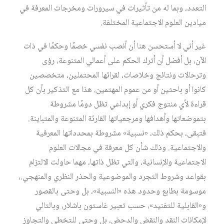
التعدد، وبما له من تأثيرات في سيرورات ومخرجات المعرفة في
ميادين العلوم الاجتماعية المختلفة.
غير أني لا أستحسن هنا أن أنصب نفسي خصمًا وحكمًا في ذات
الآن، بل أفضل أن أترك الحكم على أعمالي المتنوعة، رؤى
وترحالات ونتائج وخلاصات، لقرائها المحتملين، متخصصين
كانوا أو باحثين أو من عموم المهتمين، هذا مع التذكير بأن كل
قراءة لأي منتوج فكري أو إبداعي تظل دومًا مشروطة
بتموضعاتها وأهدافها ومرجعياتها القارئة المتنوعة والمتباينة.
فتبقى، بحكم ذلك، «نسبية» مشروطة بمحدداتها المعرفية
والاجتماعية. وذلك شأن كل معرفة في مجالات العلوم
الاجتماعية والإنسانية، والتي تظل ذاتها، مهما حاولت الالتزام
بقواعد وشروط التجرد والموضوعية والحذر النظري والمنهجي.،
موسومة بطابع وحدود هذه «النسبية»، بل وحتى بالقصور
و«القابلية للتفنيد»، حسب تعبير غاستون باشلار، وبالتالي
لإمكانات النقد والنقض والدحض، بل وحتى للتخطي والتجاوز