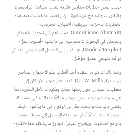
حسب بعض خطابات مدارس فكرية نقدية متباينة البراديغمات
والنظريات والنماذج الإرشادية – إلى تصدّر ما غدت تنعته هذه
الخطابات بـ «نزعة أمبريقية/ اختبارية تجريدية»
(Empirisme Abstrait). مما ساهم في تحويل الاهتمام
بالميدان في البحوث الاجتماعية إلى ما يشبه «أسلوب عمل»
(Mode d’Emploi)، هو أقرب إلى التعامل الموضوعي منه إلى
توجّه منهجي عميق مؤَصَّل.
وهذا بالذات هو ما انتقده أحد أقطاب علم الاجتماع المعاصر
رايت ميلز C. W. Mills)). فقد اعتبر مجرد الارتكان إلى
معطيات الميدان، دون ربطها جدليًا بمكونات الأطر النظرية، بما
هي مرجعية ومرشد عمل موجّه، موقفًا «مثاليًا» في عمقه، قد
يفضي بالباحث والبحث معًا إلى الوقوع في ما يَدْعُوه «كبحًا
منهجيًا» يقف عائقًا أمام محاولات الوصول إلى معرفة معمقة
بالواقع المبحوث. ويقترح (ميلز)، تجاوز ما يشكله هذا «الكبح»