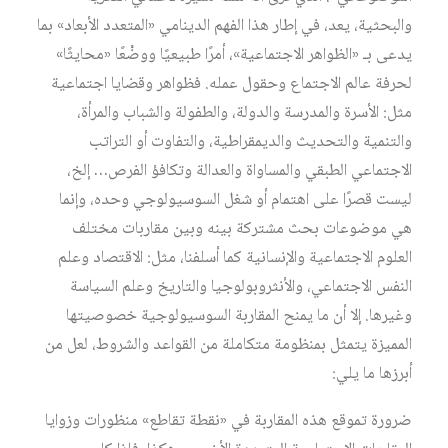
والبحثية، يعد، في إطار هذا الفهم الدينامي «المتعدد الأبعاد» بما
يدعى بـ «الظواهر الاجتماعية»، أمرًا طبيعيًا ووضْعًا «محايثًا»
لحرفة عالم الاجتماع وحقول عمله. فظواهر وقضايا اجتماعية
مثل: الأسرة والمدرسة والدولة، والطفولة والشباب والمرأة،
والتنمية والتحديث والديمقراطية، والتفاوت أو التراتب
الاجتماعي الطبقي والمساواة والعدالة وتكافؤ الفرص… إلخ،
ليست قصرًا على اهتمام أو شغل السوسيولوجي وحده، وإنما
هي موضوعات بحث مشتركة بينه وبين مقاربات مختلف
العلوم الاجتماعية والإنسانية كما أسلفنا، مثل: الاقتصاد وعلم
النفس الاجتماعي، والأنثروبولوجيا والتاريخ وعلم السياسة
وغيرها. إلا أن ما يمنح المقاربة السوسيولوجية خصوصيتها
المميزة يتمثل بمنظومة متكاملة من القواعد والشروط، لعل من
أبرزها ما يلي:
ضرورة تموقع هذه المقاربة في «نقطة تقاطع» منظورات وزوايا