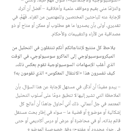
«السوسيولوجية والاجتماعية»؟ سؤال مهم طبعًا، ولكني –
والتزامًا مني بقيم ومواقف علمية وأخلاقية – أفضل أن أترك
الإجابة عنه للباحثين المختصين وللمهتمين من القراء. فَهُمْ، في
تقديري، أولى بأن يصدروا ما هو مطلوب أو ممكن أو متاح أو ذو
مصداقية من الآراء والتقييمات والأحكام.
يلاحظ كل متتبع لإنتاجاتكم أنكم تنتقلون في التحليل من
الميكروسوسيولوجي إلى الماكرو سوسيولوجي، في الوقت
الذي أغلب الإسهامات السوسيولوجية تقوم بعكس ذلك،
كيف تفسرون هذا «الانتقال المعكوس» الذي تقومون به؟
– يبدو مفيدًا أن أذكّر، في مستهل الإجابة عن هذا السؤال، بأن
الملاحظة التي تشير إليها لا تنطبق دومًا على أسلوب التحليل
المعتمد في جل أعمالي. ذلك أني أحاول جاهدًا أن أعالج كل
إشكالية أو موضوع أو قضية ما – سواء في إطار بحث مستقل
قائم بذاته، أو في محاضرة أو عرض أو درس أكاديمي أو حتى
في حوار محدود أو مفتوح؛ وفق خصوصية الموضوع