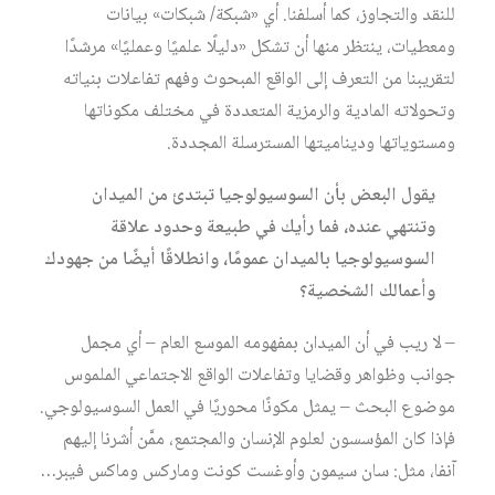
للنقد والتجاوز، كما أسلفنا. أي «شبكة/ شبكات» بيانات
ومعطيات، ينتظر منها أن تشكل «دليلًا علميًا وعمليًا» مرشدًا
لتقريبنا من التعرف إلى الواقع المبحوث وفهم تفاعلات بنياته
وتحولاته المادية والرمزية المتعددة في مختلف مكوناتها
ومستوياتها وديناميتها المسترسلة المجددة.
يقول البعض بأن السوسيولوجيا تبتدئ من الميدان
وتنتهي عنده، فما رأيك في طبيعة وحدود علاقة
السوسيولوجيا بالميدان عمومًا، وانطلاقًا أيضًا من جهودك
وأعمالك الشخصية؟
– لا ريب في أن الميدان بمفهومه الموسع العام – أي مجمل
جوانب وظواهر وقضايا وتفاعلات الواقع الاجتماعي الملموس
موضوع البحث – يمثل مكونًا محوريًا في العمل السوسيولوجي.
فإذا كان المؤسسون لعلوم الإنسان والمجتمع، ممَّن أشرنا إليهم
آنفا، مثل: سان سيمون وأوغست كونت وماركس وماكس فيبر…