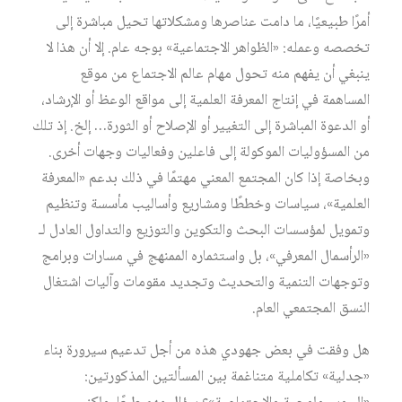
أمرًا طبيعيًا، ما دامت عناصرها ومشكلاتها تحيل مباشرة إلى
تخصصه وعمله: «الظواهر الاجتماعية» بوجه عام. إلا أن هذا لا
ينبغي أن يفهم منه تحول مهام عالم الاجتماع من موقع
المساهمة في إنتاج المعرفة العلمية إلى مواقع الوعظ أو الإرشاد،
أو الدعوة المباشرة إلى التغيير أو الإصلاح أو الثورة… إلخ. إذ تلك
من المسؤوليات الموكولة إلى فاعلين وفعاليات وجهات أخرى.
وبخاصة إذا كان المجتمع المعني مهتمًا في ذلك بدعم «المعرفة
العلمية»، سياسات وخططًا ومشاريع وأساليب مأسسة وتنظيم
وتمويل لمؤسسات البحث والتكوين والتوزيع والتداول العادل لـ
«الرأسمال المعرفي»، بل واستثماره الممنهج في مسارات وبرامج
وتوجهات التنمية والتحديث وتجديد مقومات وآليات اشتغال
النسق المجتمعي العام.
هل وفقت في بعض جهودي هذه من أجل تدعيم سيرورة بناء
«جدلية» تكاملية متناغمة بين المسألتين المذكورتين: