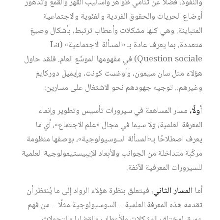
والنفوذ، فضلًا عن تنامي ظواهر وأساليب القهر والقمع وتدهور
أوضاع الحريات والحقوق الفردية والفئوية والاجتماعية
المتباينة. وهي كلها مشكلات وأعطاب ترتبط، بأشكال وصيغ
متعددة، بما يعرف عادة بـ «المسألة الاجتماعية» (La
Question sociale) في مفهومها الموسَّع العام. فلقد حاول
هؤلاء مثل سان سيمون، وأوغست كونت، وإيميل دوركايم
وغيرهم.. توجيه جهودهم نحو الاشتغال على مسارين:
أولًا،
مسار المساهمة في سيرورات تأسيس وتطوير وإنماء
المعرفة العلمية، ولا سيما في مجال «علم الاجتماع»، أي ما
يعرف اصطلاحًا بـ«المسألة السوسيولوجية»، بوصفها منظومة
مركّبة متداخلة من الجوانب والأبعاد الإيبيستيمولوجية العلمية
للسيرورات المعرفية الآنفة.
أما
المسار الثاني
، فيتعلق بنظرة هؤلاء الرواد إلى ما يُنتظر أن
تقدمه هذه المعرفة العلمية – السوسيولوجية مثلًا – من فهم
عميق لمختلف المشكلات والأعطاب والقضايا والتحولات