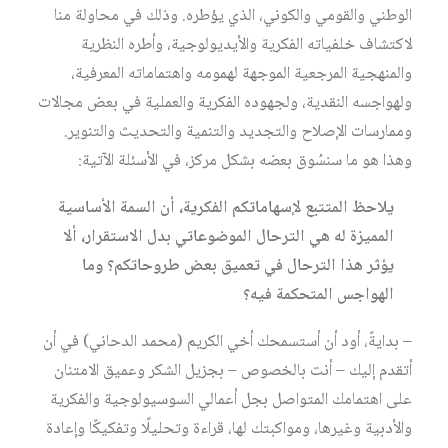
الوطني والقومي والكوني، الذي يؤطره. وذلك في محاولة منا
لاكتشاف خلفياته الفكرية والأيديولوجية، وأطره النظرية
والمنهجية المرجعية الموجهة لهمومه واهتماماته المعرفية،
ولهواجسه النقدية، ولجهوده الفكرية والعملية في بعض مجالات
وممارسات الإصلاح والتجديد والتنمية والتحديث والتنوير.
وهذا هو ما سنسُوق بعضه بشكل مركز، في الأسئلة الآتية:
يلاحظ المتتبع لإسهاماتكم الفكرية، أن السمة الأساسية
المميزة له هي الترحال الموضوعاتي بدل الاستقرار، ألا
يؤثر هذا الترحال في تعميق بعض طروحاتكم؟ وما
الهواجس المتحكمة فيه؟
– بدايةً، أود أن أستسمحك أخي الكريم (محمد الدحاني) في أن
أتقدم إليك – أنت بالخصوص – بجزيل الشكر وعميق الامتنان
على اهتمامك المتواصل بجل أعمالي السوسيولوجية والفكرية
والأدبية وغيرها، ومواكبتك لها، قراءة وتحليلًا وتفكيكًا وإعادة