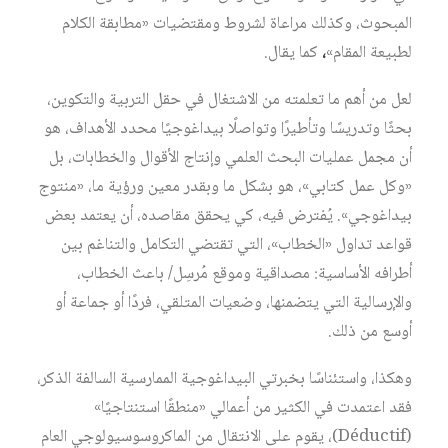
المبحوث، وكذلك مراعاة لشروط ومقتضيات «مطابقة الكلام
لطبيعة المقام»
،
كما يقال.
لعل من أهم ما تعلمته من الاشتغال في حقل التربية والتكوين،
بحثًا وتدريسًا وتأطيرًا وتواصلًا بيداغوجيًا محدد الأهداف، هو
أن مجمل عمليات البحث العلمي وإنتاج الأقوال والخطابات، بل
«وكل عمل كتابي»، هو بشكل ما وبقدر معين ورؤية ما، «منتوج
بيداغوجي». يُفترض فيه، كي يحقق مقاصده، أن يعتمد بعض
قواعد تداول «الخطاب»، التي تقتضي التكامل والتناغم بين
أطرافه الأساسية: مصداقية وموقع مُرسِل/ باعث الخطاب،
والإرسالية التي يتضمنها، وضعيات المتلقي، فردًا أو جماعة أو
أوسع من ذلك.
وهكذا، واستئناسًا بخبرتي البيداغوجية الممارسية السالفة الذكر،
فقد اعتمدت في الكثير من أعمالي «منطقًا استنتاجيًا»
(Déductif)، يقوم على الانتقال من الماكروسوسيولوجي العام