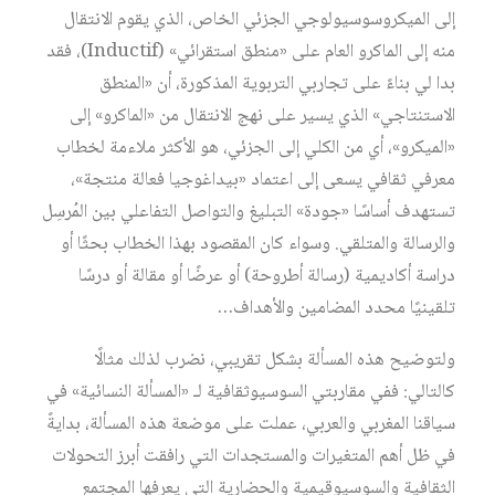
إلى الميكروسوسيولوجي الجزئي الخاص، الذي يقوم الانتقال
منه إلى الماكرو العام على «منطق استقرائي» (Inductif)، فقد
بدا لي بناءً على تجاربي التربوية المذكورة، أن «المنطق
الاستنتاجي» الذي يسير على نهج الانتقال من «الماكرو» إلى
«الميكرو»، أي من الكلي إلى الجزئي، هو الأكثر ملاءمة لخطاب
معرفي ثقافي يسعى إلى اعتماد «بيداغوجيا فعالة منتجة»،
تستهدف أساسًا «جودة» التبليغ والتواصل التفاعلي بين المُرسِل
والرسالة والمتلقي. وسواء كان المقصود بهذا الخطاب بحثًا أو
دراسة أكاديمية (رسالة أطروحة) أو عرضًا أو مقالة أو درسًا
تلقينيًا محدد المضامين والأهداف…
ولتوضيح هذه المسألة بشكل تقريبي، نضرب لذلك مثالًا
كالتالي: ففي مقاربتي السوسيوثقافية لـ «المسألة النسائية» في
سياقنا المغربي والعربي، عملت على موضعة هذه المسألة، بدايةً
في ظل أهم المتغيرات والمستجدات التي رافقت أبرز التحولات
الثقافية والسوسيوقيمية والحضارية التي يعرفها المجتمع