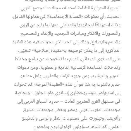
البنيوية المتواتِرة الناظمة لمختلف مجالات المجتمع الغربي
الحديث، أي بمكونات «المسألة الاجتماعية
»
في مدلولها الشامل.
وذلك استهدافًا لمجابهتها والتعاطي معها بما يلزم من الرؤى
والتصورات والأفكار ومبادرات التجديد والإنماء والتصحيح
والدعم والإصلاح. وذلك إلى الحد الذي تحولت فيه هذه النظرة
المذكورة إلى ما يمكن توصيفه بـ«عقيدة إصلاحية» تتغيّى،
على المستوى الميداني، القيام بما تستوجبه من برامج وخطط
وتدخلات المساعدة الإنسانية المادية والمعنوية، ومن دعوات
التنوير والترشيد، ومن جهود الإنماء والتغيير. ولعل مما هو
جدير بالتنويه به هنا هو أن هذه «العقيدة/الموجة» قد تحولت
إلى استنهاض سوسيوحضاري إنسانوي عام، تجاوز – وبخاصة
في مستهل القرن العشرين الفائت – حدود السياق الغربي إلى
مجتمعات المغرب العربي ومصر وبعض مجتمعات المشرق
وأفريقيا، وتبلورت على مستويات النظر والوعي والتطبيق
العلمي. كما تبناها مسؤولون كولونياليون وباحثون