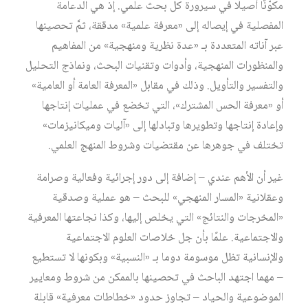
مكوّنًا أصيلًا في سيرورة كل بحث علمي. إذ هي الدعامة
المفصلية في إيصاله إلى «معرفة علمية» مدققة، ثمَّ تحصينها
عبر آناته المتعددة بـ «عدة نظرية ومنهجية» من المفاهيم
والمنظورات المنهجية، وأدوات وتقنيات البحث، ونماذج التحليل
والتفسير والتأويل. وذلك في مقابل «المعرفة العامة أو العامية»
أو «معرفة الحس المشترك»، التي تخضع في عمليات إنتاجها
وإعادة إنتاجها وتطويرها وتبادلها إلى «آليات وميكانيزمات»
تختلف في جوهرها عن مقتضيات وشروط المنهج العلمي.
غير أن الأهم عندي – إضافة إلى دور إجرائية وفعالية وصرامة
وعقلانية «المسار المنهجي» للبحث – هو عملية وصدقية
«المخرجات والنتائج» التي يخلص إليها، وكذا نجاعتها المعرفية
والاجتماعية. علمًا بأن جل خلاصات العلوم الاجتماعية
والإنسانية تظل موسومة دوما بـ «النسبية» وبكونها لا تستطيع
– مهما اجتهد الباحث في تحصينها بالممكن من شروط ومعايير
الموضوعية والحياد – تجاوز حدود «خطاطات معرفية» قابلة