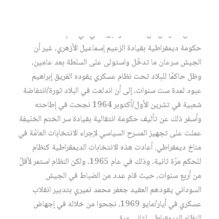
«الدائرة الشريرة» لنظام الحكم.
استقل السودان عن الاستعمار البريطاني في عام 1956 تحت
حكومة ديمقراطية بقيادة الزعيم إسماعيل الأزهري، غير أن
الجيش سرعان ما تدخّل واستولى على السلطة بعد عامين،
وظل حاكمًا للبلاد تحت نظام عسكري يقوده الفريق إبراهيم
عبود لمدة ست سنوات، إلى أن اندلعت في البلاد ثورة/انتفاضة
شعبية في تشرين الأول/أكتوبر 1964 نجحت في إطاحته
وأسفر ذلك عن تأليف حكومة انتقالية بقيادة سر الختم الخليفة
عملت على تجهيز المسرح السياسي لإجراء الانتخابات العامّة في
مناخ ديمقراطي. أعادت هذه الانتخابات الديمقراطية كنظام
للحكم مرّة ثانية، وذلك في عام 1965، ولكن النظام استمر لأقلّ
من أربع سنوات، حيث قام عدد من الضباط في الجيش
السوداني يقودهم العقيد جعفر محمد نميري بتدبير انقلاب
عسكري في أيار/مايو 1969، نجحوا من خلاله في إجهاض
النظام الديمقراطي لثاني مرة.