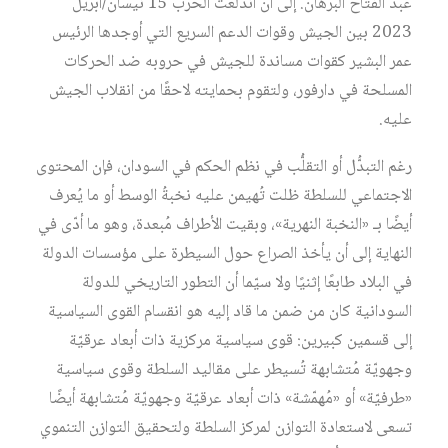
عبد الفتاح البرهان. إلى أن اندلعت الحرب 15 نيسان/أبريل
2023 بين الجيش وقوات الدعم السريع التي أوجدها الرئيس
عمر البشير كقوات مساندة للجيش في حروبه ضد الحركات
المسلحة في دارفور، ولتقوم بحمايته لاحقًا من انقلاب الجيش
عليه.
رغم التبدُّل أو التقلُّب في نظم الحكم في السودان، فإن المحتوى
الاجتماعي للسلطة ظلت تُهيمن عليه نخبةُ الوسط أو ما يُعرف
أيضًا بـ «النخبة النهرية»، وبقيت الأطراف مُبعدة، وهو ما أدّى في
النهاية إلى أن يأخذ الصراع حول السيطرة على مؤسسات الدولة
في البلاد طابعًا إثنيًا ولا سيّما أن التطور التاريخي للدولة
السودانية كان من ضمن ما قاد إليه هو انقسام القوى السياسية
إلى قسمين كبيرين: قوى سياسية مركزية ذات أبعاد عرقيّة
وجهويّة مُتشابهة تُسيطر على مقاليد السلطة وقوى سياسية
«طرفيّة» أو «مُهمّشة» ذات أبعاد عرقيّة وجهويّة مُتشابهة أيضًا
تسعى لاستعادة التوازن لمركز السلطة ولتحقيق التوازن التنموي