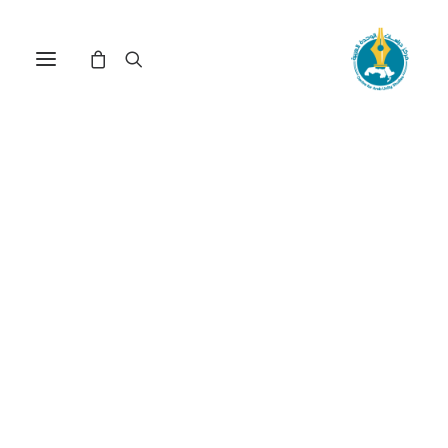
في
دراسات
•
27 أبريل، 2026
عدد الزيارات:
222
الديمقراطية التوافقية
كحل لمعضلة نظام الحكم
في السودان
الكاتب:
الفاتح جمعة تبار
DOI:
https://doi.org/10.65506/241106