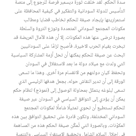
سدة الحكم. لقد خلقت ثورة ديسمبر فرصة للرجوع إلى منصة
التأسيس للدولة السودانية والتفكير في كيفية المحافظة على
استمراريتها بإيجاد صيغة للحكم تخاطب قضايا ومطالب
مكونات المجتمع السوداني المتعددة وتوزع الثروة والسلطة
بصورة ترضى عنها هذه المكونات. إلا أن هذه الآمال العريضة قد
تبخرت بقيام الحرب الاخيرة، فأصبح لزامًا على السودانيين
البحث عن صيغة للحكم يمكنها أن تحل أزمة المشاركة السياسية
التي ولدت مع ميلاد دولة ما بعد الاستقلال في السودان
وتحفظ كيان دولتهم من الانقسام مرة أخرى. وهذا ما تسعى
الورقة إلى أن تدير النقاش حوله، بجعل هدفها الرئيسي الذي
تسعى لبلوغه يتمثّل بمحاولة الوصول إلى (نموذج) لنظام حكم
يمكن أن يؤدي إلى التوافق السياسي في السودان عبر صيغة
للحكم تستطيع أن تحوي تمثيلًا شاملًا لمكونات المجتمع
السوداني المختلفة، وتكون قادرة على تحقيق التوافق بين هذه
المكوّنات، وبالصورة التي تُمكّن صيغة الحكم هذه من المساهمة
في إحلال السلام الشامل وتحقيق الاستقرار السياسي والتنمية