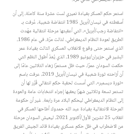
استمر حكم العسكر بقيادة نميري لست عشرة سنة كاملة، إلى أن
أسقطته في نيسان/أبريل 1985 انتفاضة شعبية، عُرفت بـ
«انتفاضة رجب/أبريل»، التي أعقبتها مرحلة انتقالية مهّدت
الطريق لعودة النظام الديمقراطي، لثالث مرّة، في عام 1986،
الذي استمر حتى وقوع الانقلاب العسكري الثالث بقيادة عمر
البشير في حزيران/يونيو 1989، الذي يُعدّ أطول النظم التي
حكمت السودان عمرًا، حيث ظل مستمرًا زهاء الثلاثين عامًا إلى
أن أزاحته ثورة شعبية في نيسان/أبريل 2019، عرفت باسم
«ثورة ديسمبر»، التي أسست لحقبة حكم انتقالي قُرّر لها أن
تستمر تسعة وثلاثين شهرًا يعقبها إجراء انتخابات عامة والعودة
إلى النظام الديمقراطي ليحكم البلاد مرة رابعة. غير أن حكومة
المرحلة الانتقالية بقيادة عبد الله حمدوك أطاحها العسكر في
انقلاب 25 تشرين الأول/أكتوبر 2021، ليعيش السودان مرحلة
من الاضطراب في ظل حكم عسكري بقيادة قائد الجيش الفريق