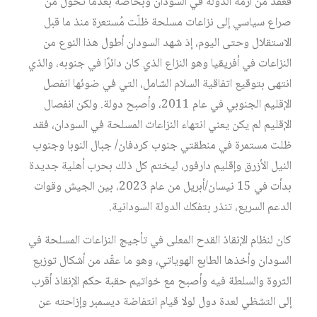
فعقّد من أزمة الدولة في السودان وبخاصة بعدما تحول من
صراع سياسي إلى نزاعات مسلحة ظلّت مُستعرة منذ ما قبل
الاستقلال وحتى اليوم، إذ شهد السودان أطول هذا النوع من
النزاعات في أفريقيا وهو النزاع الذي كان دائرًا في جنوبه، والذي
انتهى بتوقيع اتفاقية السلام الشامل، التي في ضوئها انفصل
الإقليم الجنوبي في عام 2011، وأصبح دولة. ولكن انفصال
الإقليم لم يكن يعني انتهاء النزاعات المسلحة في السودان، فقد
ظلت مستمرة في منطقتي جنوب كردفان/ جبال النوبا وجنوب
النيل الأزرق وإقليم دارفور، ليختم كل ذلك بحرب أهلية جديدة
بدأت في 15 نيسان/أبريل من عام 2023، بين الجيش وقوات
الدعم السريع، تنذر بتفكك الدولة السودانية.
كان لنظام الإنقاذ القدح المعلى في تأجيج النزاعات المسلحة في
السودان وأخذها الطابع الهوياتي، وهو ما عقّد من أشكال توزيع
الثروة والسلطة فيه وأصبح مع خواتيم حقبة حكم الإنقاذ أقرب
إلى التشظي لعدة دول لولا قيام انتفاضة ديسمبر وإزاحته عن