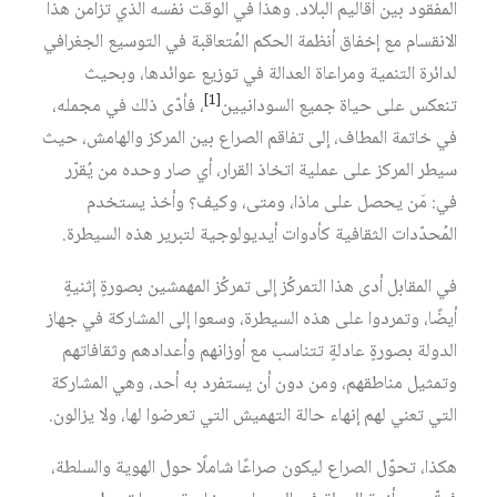
المفقود بين أقاليم البلاد. وهذا في الوقت نفسه الذي تزامن هذا
الانقسام مع إخفاق أنظمة الحكم المُتعاقبة في التوسيع الجغرافي
لدائرة التنمية ومراعاة العدالة في توزيع عوائدها، وبحيث
[1]
تنعكس على حياة جميع السودانيين
، فأدّى ذلك في مجمله،
في خاتمة المطاف، إلى تفاقم الصراع بين المركز والهامش، حيث
سيطر المركز على عملية اتخاذ القرار، أي صار وحده من يُقرّر
في: مَن يحصل على ماذا، ومتى، وكيف؟ وأخذ يستخدم
المُحدّدات الثقافية كأدوات أيديولوجية لتبرير هذه السيطرة.
في المقابل أدى هذا التمركُز إلى تمركُز المهمشين بصورةٍ إثنيةٍ
أيضًا، وتمردوا على هذه السيطرة، وسعوا إلى المشاركة في جهاز
الدولة بصورةٍ عادلةٍ تتناسب مع أوزانهم وأعدادهم وثقافاتهم
وتمثيل مناطقهم، ومن دون أن يستفرد به أحد، وهي المشاركة
التي تعني لهم إنهاء حالة التهميش التي تعرضوا لها، ولا يزالون.
هكذا، تحوّل الصراع ليكون صراعًا شاملًا حول الهوية والسلطة،