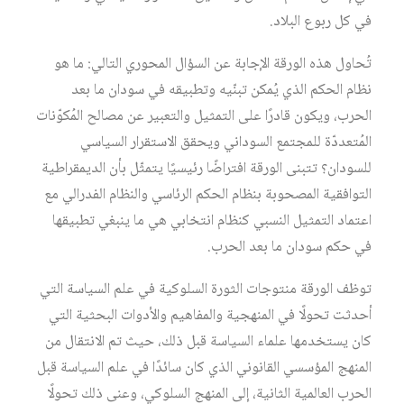
في كل ربوع البلاد.
تُحاول هذه الورقة الإجابة عن السؤال المحوري التالي: ما هو
نظام الحكم الذي يُمكن تبنّيه وتطبيقه في سودان ما بعد
الحرب، ويكون قادرًا على التمثيل والتعبير عن مصالح المُكوّنات
المُتعددّة للمجتمع السوداني ويحقق الاستقرار السياسي
للسودان؟ تتبنى الورقة افتراضًا رئيسيًا يتمثّل بأن الديمقراطية
التوافقية المصحوبة بنظام الحكم الرئاسي والنظام الفدرالي مع
اعتماد التمثيل النسبي كنظام انتخابي هي ما ينبغي تطبيقها
في حكم سودان ما بعد الحرب.
توظف الورقة منتوجات الثورة السلوكية في علم السياسة التي
أحدثت تحولًا في المنهجية والمفاهيم والأدوات البحثية التي
كان يستخدمها علماء السياسة قبل ذلك، حيث تم الانتقال من
المنهج المؤسسي القانوني الذي كان سائدًا في علم السياسة قبل
الحرب العالمية الثانية، إلى المنهج السلوكي، وعنى ذلك تحولًا