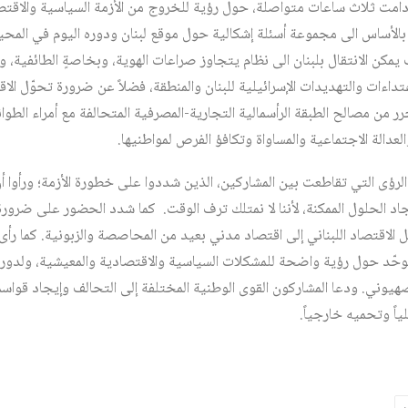
امت ثلاث ساعات متواصلة، حول رؤية للخروج من الأزمة السياسية والاقتصا
ت بالأساس الى مجموعة أسئلة إشكالية حول موقع لبنان ودوره اليوم في المح
يمكن الانتقال بلبنان الى نظام يتجاوز صراعات الهوية، وبخاصةٍ الطائفية، 
تداءات والتهديدات الإسرائيلية للبنان والمنطقة، فضلاً عن ضرورة تحوّل الا
 من مصالح الطبقة الرأسمالية التجارية-المصرفية المتحالفة مع أمراء الطوا
عدالة الاجتماعية والمساواة وتكافؤ الفرص لمواطنيها.
ى التي تقاطعت بين المشاركين، الذين شددوا على خطورة الأزمة؛ ورأوا أن ا
اد الحلول الممكنة، لأننا لا نمتلك ترف الوقت. كما شدد الحضور على ضرورة
الاقتصاد اللبناني إلى اقتصاد مدني بعيد من المحاصصة والزبونية. كما رأى
توحّد حول رؤية واضحة للمشكلات السياسية والاقتصادية والمعيشية، ولدور ل
صهيوني. ودعا المشاركون القوى الوطنية المختلفة إلى التحالف وإيجاد قواس
لياً وتحميه خارجياً.