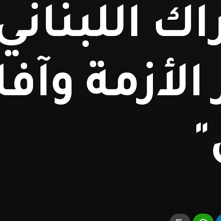
اك اللبناني
الأزمة وآف
"