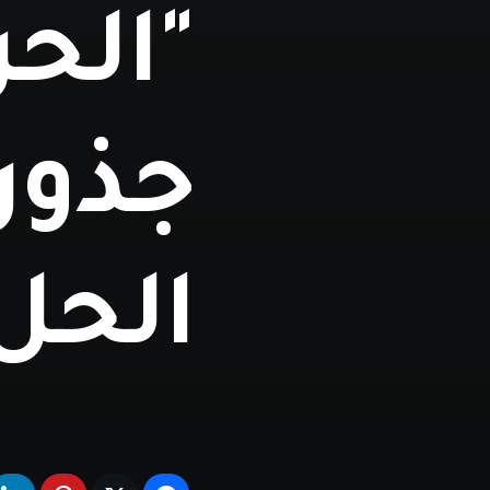
"الحر
جذور 
الحل