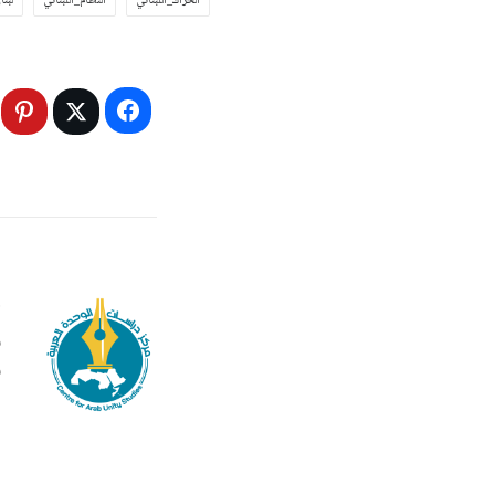
الحراك_اللبناني
النظام_اللبناني
لبنا
م
ف
ف