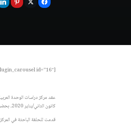
[wonderplugin_carousel id=”16″]
عقد مركز دراسات الوحدة العرب
كانون الثاني/يناير 2020، بحضور نخبة من المفكرين والباحثين والأكاديميين والإعلاميين.
قدمت للحلقة الباحثة في المركز ال