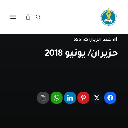
في
ببليوغرافيا
•
1 يونيو، 2018
عدد الزيارات:
655
حزيران/ يونيو 2018