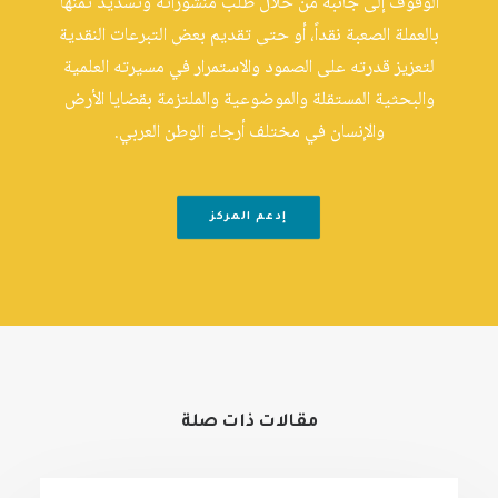
الوقوف إلى جانبه من خلال طلب منشوراته وتسديد ثمنها
بالعملة الصعبة نقداً، أو حتى تقديم بعض التبرعات النقدية
لتعزيز قدرته على الصمود والاستمرار في مسيرته العلمية
والبحثية المستقلة والموضوعية والملتزمة بقضايا الأرض
والإنسان في مختلف أرجاء الوطن العربي.
إدعم المركز
مقالات ذات صلة