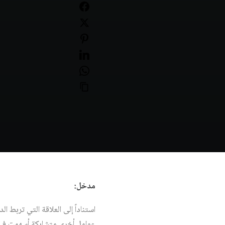
مدخل:
استناداً إلى العلاقة التي تربط ا
عوامل أخرى متشابكة أسهمت في ت