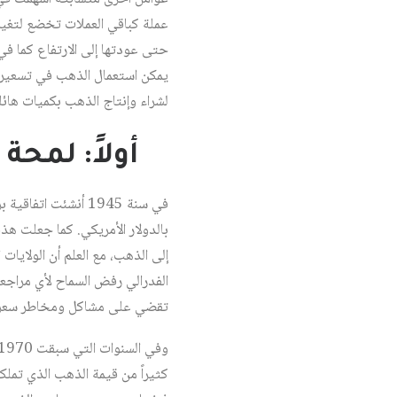
عملة كباقي العملات تخضع لتغير
حتى عودتها إلى الارتفاع كما في
يمكن استعمال الذهب في تسعير ال
لشراء وإنتاج الذهب بكميات هائ
أولاً: لمحة
في سنة 1945 أنشئت 
بالدولار الأمريكي. كما جعلت هذه
إلى الذهب، مع العلم أن الولايا
الفدرالي رفض السماح لأي مراجعة
تقضي على مشاكل ومخاطر سعر 
كثيراً من قيمة الذهب الذي تملك