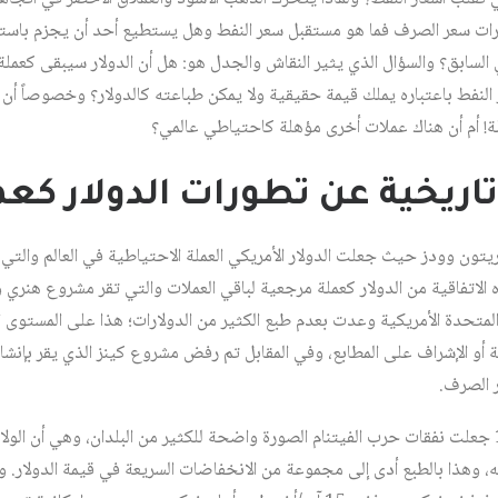
ات سعر الصرف فما هو مستقبل سعر النفط وهل يستطيع أحد أن يجزم باستقرار 
 السابق؟ والسؤال الذي يثير النقاش والجدل هو: هل أن الدولار سيبقى كعم
نفط باعتباره يملك قيمة حقيقية ولا يمكن طباعته كالدولار؟ وخصوصاً أن أ
لة! أم أن هناك عملات أخرى مؤهلة كاحتياطي عالمي؟
 تاريخية عن تطورات الدولار كع
اتفاقية بريتون وودز حيث جعلت الدولار الأمريكي العملة الاحتياطية في العالم والت
 الاتفاقية من الدولار كعملة مرجعية لباقي العملات والتي تقر مشروع هنري 
ت المتحدة الأمريكية وعدت بعدم طبع الكثير من الدولارات؛ هذا على المستوى
 أو الإشراف على المطابع، وفي المقابل تم رفض مشروع كينز الذي يقر بإنشاء
الصرف.
وفي السنوات التي سبقت 1970 جعلت نفقات حرب الفيتنام الصورة واضحة للكثير من البلدان، وهي أ
ه، وهذا بالطبع أدى إلى مجموعة من الانخفاضات السريعة في قيمة الدولار. 