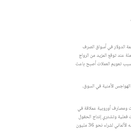
ة الدولار في أسواق الصرف
لة عند توقع المزيد من الرواج
 بسبب تعويم العملات أصبح باعث
 الهواجس الأمنية في السوق،
سات ومصارف أوروبية عملاقة في
ات فعلية وتشتري إنتاج الحقول
بأكملها ولفترة محددة، فعلى سبيل المثال قام بنك مورغان ستانلي الأمريكي بإبرام عقد تعاون مع بنك دويتشه الألماني لشراء نحو 36 مليون