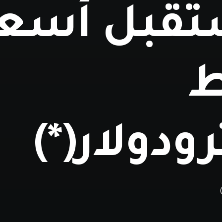
قبل أسعا
ط
رودولار(*)