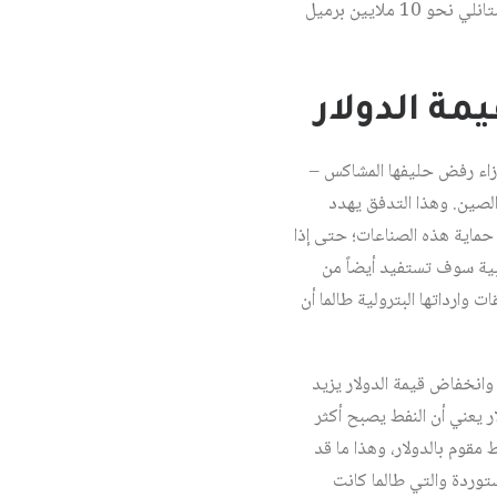
برميل نفط من شركات بحر الشمال وضعت في تصرفها في الفترة 2007 – 2010، كما يمتلك بنك مورغان ستانلي نحو 10 ملايين برميل
مة الدولار
 إزاء رفض حليفها المشاكس –
 الصين. وهذا التدفق يهدد
ماية هذه الصناعات؛ حتى إذا
ربية سوف تستفيد أيضاً من
 وارداتها البترولية طالما أن
 وانخفاض قيمة الدولار يزيد
ار يعني أن النفط يصبح أكثر
 مقوم بالدولار، وهذا ما قد
ستوردة والتي طالما كانت