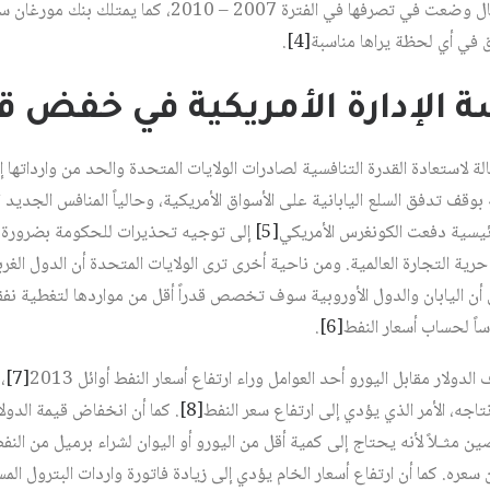
في أي لحظة يراها مناسبة‏
[4]
.
سة الإدارة الأمريكية في خفض قي
ة لاستعادة القدرة التنافسية لصادرات الولايات المتحدة والحد من وارداتها
ة بوقف تدفق السلع اليابانية على الأسواق الأمريكية، وحالياً المنافس الجديد
ئيسية دفعت الكونغرس الأمريكي‏
[5]
إلى توجيه تحذيرات للحكومة بضرورة ح
حرية التجارة العالمية. ومن ناحية أخرى ترى الولايات المتحدة أن الدول الغ
أن اليابان والدول الأوروبية سوف تخصص قدراً أقل من مواردها لتغطية نفقات
اً لحساب أسعار النفط‏
[6]
.
لار مقابل اليورو أحد العوامل وراء ارتفاع أسعار النفط أوائل 2013‏
[7]
،
ه، الأمر الذي يؤدي إلى ارتفاع سعر النفط‏
[8]
. كما أن انخفاض قيمة الدول
ين مثـلاً لأنه يحتاج إلى كمية أقل من اليورو أو اليوان لشراء برميل من النفط
عره. كما أن ارتفاع أسعار الخام يؤدي إلى زيادة فاتورة واردات البترول الم