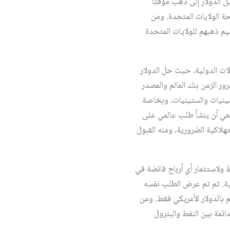
 إمكانية تحويل الدولار إلى ذهب مؤقتاً
ة الولايات المتحدة. ومن
ليم ذهبهم للولايات المتحدة
بادلات الدولية، حيث حل الدولار
ر الزمن بنك العالم والمصدر
مسينيات والستينيات، وبخاصة
يعي أن ينشأ طلب عالمي على
تهلاكية الضرورية، ومنه القبول
نفط ولاستثمار أي أرباح فائضة في
دية. ثم تم عرض الطلب نفسه
لأوبك على بيع نفطهم بالدولار الأمريكي فقط. ومن
ائمة بين النفط والبترول