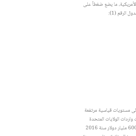
الأمريكية، ما يضع ضغطاً على
ة كان سنة 2008 حين وصلت أسعار النفط إلى مستويات قياسية مرتفعة
لة الأمريكية أدنى مستوياتها أمام اليورو عند 1.6 دولار. وكانت واردات الولايات المتحدة
الأمريكية الصافية من النفط ومشتقاته حينها تبلغ 12 مليون برميل نفط يومياً. وتواصل العجز حتى تجاوز 600 مليار دولار سنة 2016