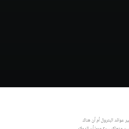
ر عوائد البترول أم أن هناك
ن متعاكسين؟ وبما أن الدولار