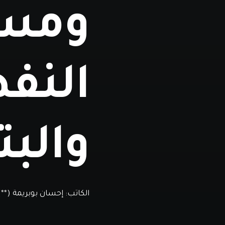
ومست
النف
والبت
الكاتب:
إحسان بوبريمة (**)