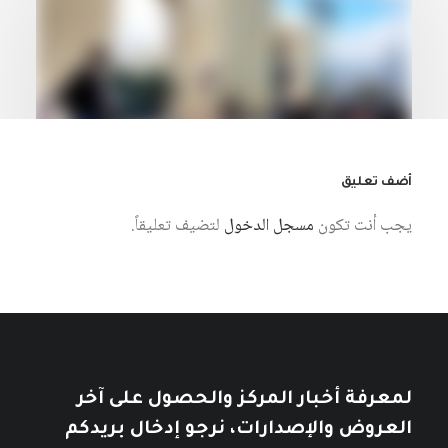
أضف تعليق
يجب أنت تكون
مسجل الدخول
لتضيف تعليقاً.
6 أغسطس، 2026
استخدام المعارف الإنسانية السيبرانية
لبناء مجتمع معرفة فلسطيني
كتبه مركز دراسات الوحدة العربية
لمعرفة أخبار المركز والحصول على آخر
العروض والإصدارات، نرجو إدخال بريدكم