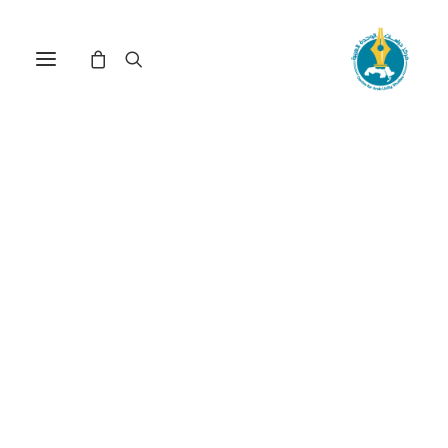
في
دراسات
•
18 ديسمبر، 2025
عدد الزيارات:
340
تفكيك الباراديم التنويري
والحداثي الغربي
الكاتب:
خديجة صبّار
DOI:
https://doi.org/10.65506/23122