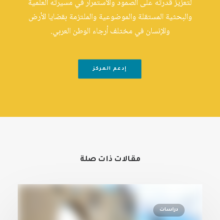
لتعزيز قدرته على الصمود والاستمرار في مسيرته العلمية
والبحثية المستقلة والموضوعية والملتزمة بقضايا الأرض
والإنسان في مختلف أرجاء الوطن العربي.
إدعم المركز
مقالات ذات صلة
دراسات