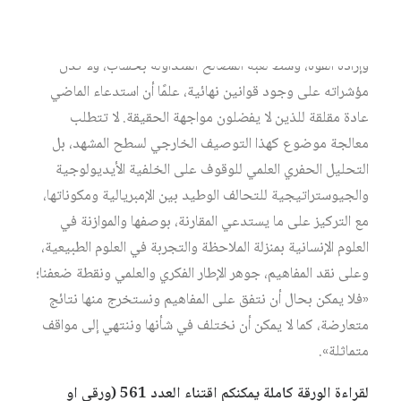
ولا يمكن فصله عن الحقب التي تولد منها، في إطار المخطط
الاستراتيجي والسياسي الذي أطّر، وما زال يؤطر، منطق القوة
وإرادة القوة، وسط لعبة المصالح المتداولة بحساب، ولا تدل
مؤشراته على وجود قوانين نهائية، علمًا أن استدعاء الماضي
عادة مقلقة للذين لا يفضلون مواجهة الحقيقة. لا تتطلب
معالجة موضوع كهذا التوصيف الخارجي لسطح المشهد، بل
التحليل الحفري العلمي للوقوف على الخلفية الأيديولوجية
والجيوستراتيجية للتحالف الوطيد بين الإمبريالية ومكوناتها،
مع التركيز على ما يستدعي المقارنة، بوصفها والموازنة في
العلوم الإنسانية بمنزلة الملاحظة والتجربة في العلوم الطبيعية،
وعلى نقد المفاهيم، جوهر الإطار الفكري والعلمي ونقطة ضعفنا؛
«فلا يمكن بحال أن نتفق على المفاهيم ونستخرج منها نتائج
متعارضة، كما لا يمكن أن نختلف في شأنها وننتهي إلى مواقف
متماثلة».
لقراءة الورقة كاملة يمكنكم اقتناء العدد 561 (ورقي او