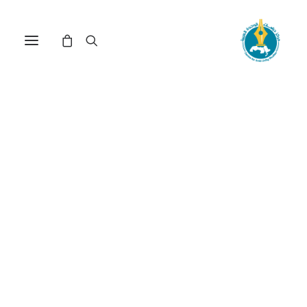
في
دراسات
•
22 ديسمبر، 2025
عدد الزيارات:
573
تعليق العضوية والفصل
من الأمم المتحدة: حالة
إسرائيل
الكاتب:
محمد صالح محمد
DOI:
https://doi.org/10.65506/231226