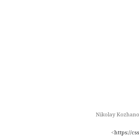
Nikolay Kozhanov
<
https://cs