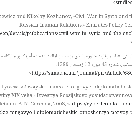
>.
studie
iewicz and Nikolay Kozhanov, «Civil War in Syria and t
Russian-Iranian Relations,» Emirates Policy Ce
e/en/details/publications/civil-war-in-syria-and-the-evo
>
2019)،» دانشگاه آزاد اسلامی، شماره 45 دوره 12 زمستان 1399،
>.
https://sanad.iau.ir/journal/pir/Article/
 Бугаева, «Rossiysko-iranskie torgovye i diplomatiches
viny XIX veka,» Izvestiya Rossijskovo gosudarstvenno
teta im. A. N. Gercena, 2008, <
https://cyberleninka.ru/ar
skie-torgovye-i-diplomaticheskie-otnosheniya-pervoy-