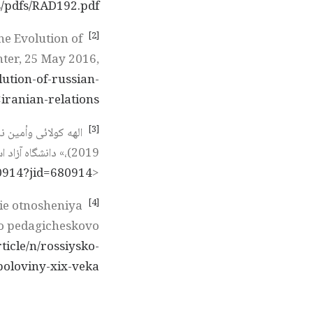
s/pdfs/RAD192.pdf
[2]
he Evolution of
nter, 25 May 2016,
lution-of-russian-
.
iranian-relations
[3]
680914?jid=680914
<
[4]
kie otnosheniya
vo pedagicheskovo
ticle/n/rossiysko-
poloviny-xix-veka