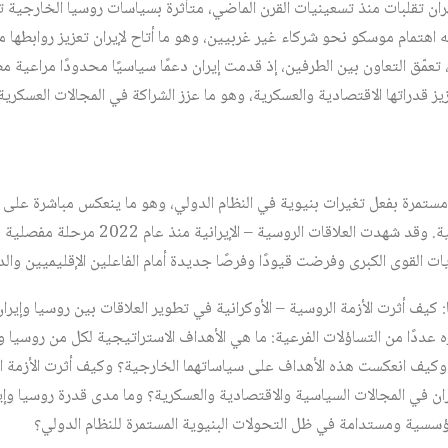
ن تقلبات منذ تسعينيات القرن الماضي، متأثرة بسياسات روسيا الخارجية تج
جيه اهتمام موسكو نحو شركاء غير غربيين، وهو ما أتاح لإيران تعزيز روابطها م
لروسية – الأوكرانية عام 2022، تعمّق التعاون بين الطرفين، إذ قدمت إيران دعمًا سياسيًا محدودً
قدراتها الاقتصادية والعسكرية، وهو ما عزز الشراكة في المجالات العسكرية
 مستمرة بفعل تغيرات بنيوية في النظام الدولي، وهو ما ينعكس مباشرة على 
واستراتيجياتها الإقليمية والدولية. وقد شهدت ال
يات القوى الكبرى وفرضت قيودًا وفرصًا جديدة أمام الفاعلين الإقليميين والد
ا: كيف أثرت الأزمة الروسية – الأوكرانية في تطوير العلاقات بين روسيا وإير
عددًا من التساؤلات الفرعية: ما هي الأهداف الاستراتيجية لكل من روسيا وإ
، وكيف انعكست هذه الأهداف على سياساتهما الخارجية؟ وكيف أثرت الأزمة ا
ن في المجالات السياسية والاقتصادية والعسكرية؟ وما مدى قدرة روسيا وإي
ؤسسية ومستدامة في ظل التحولات البنيوية المستمرة للنظام الدولي؟