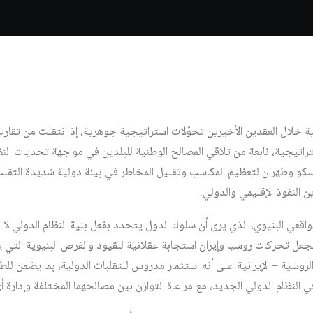
وسية خلال العقدين الأخيرين تحوّلات استراتيجية جوهرية، إذ انتقلت من تق
اتيجية، نابعة من تلاقي المصالح الوطنية للبلدين في مواجهة تحديات النظا
و وطهران لتعظيم المكاسب وتقليل المخاطر في بيئة دولية شديدة التقلب
ن النفوذ الإقليمي والدولي.
واقعي البنيوي، الذي يرى أن سلوك الدول يتحدد بفعل بنية النظام الدولي لا و
عل تحركات روسيا وإيران استجابة عقلانية للقيود والفرص البنيوية التي يف
ة الروسية – الإيرانية على أنه استثمار مدروس للتقلبات الدولية، بما يضمن لل
 النظام الدولي الجديد، مع مراعاة التوازن بين مصالحهما المختلفة وإدارة أ