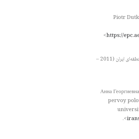
Piotr Dutk
<
https://epc.a
الهه کولائی وأمین نایینی، «تاثیر رقابت خاورمیانه‌ای روسیه و ایالات متحده آمریکا بر جایگاه منطقه‌ای ایران (2011 –
Анна Георгиевна
pervoy polo
universi
>.
iran