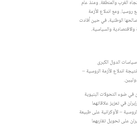
اه الغرب والمنطقة. ومنذ عام
ع روسيا. ومع اندلاع الأزمة
ا مراعية مصالحها الوطنية، في حين أفادت
 والاقتصادية والسياسية.
سياسات الدول الكبرى
علاقات الروسية – الإيرانية منذ عام 2022 مرحلة مفصلية نتيجة اندلاع الأزمة الروسية –
وليين.
ان في ضوء التحولات البنيوية
يران في تعزيز علاقاتهما
لروسية – الأوكرانية على طبيعة
ران على تحويل تقاربهما