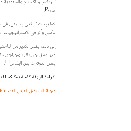
البريكس وباكستان والسعودية وكذ
[2]
عام‏
.
كما يبحث كولائي ونائيني، في مقا
الأمني وأثر في الاستراتيجيات ا
إلى ذلك، يشير الكثير من الباحثي
منها مقال جيرمانيه وجراجويسكس 
[4]
بعض التوترات بين البلدين‏
.
لقراءة الورقة كاملة يمكنكم اقتناء العدد 565 (ورقي او الكترون
مجلة المستقبل العربي العدد 565 آذار/مارس 2026