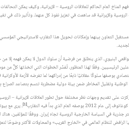
المناخ العام الحاكم للعلاقات الروسية – الإيرانية، وكيف يمكن التحالفات 
الروسية والإيرانية قد ساهمت في تعزيز نفوذ كل منهما، وتأثير ذلك في تغي
ستقبل التعاون بينهما وإمكانات تحويل هذا التقارب الاستراتيجي المؤسسي
لجديد.
واقعي البنيوي، الذي ينطلق من فرضية أن سلوك الدول لا يمكن فهمه إلا من خل
ين الرئيسيين. وفقًا لهذا المنظور، تُفسَّر الخطوات التي اتخذتها كلٌّ من 
صادي بوصفها سلوكًا عقلانيًا نابعًا من إدراكهما لما تفرضه الأزمة الأوكراني
لوطنية وتقليل المخاطر ضمن بيئة دولية مضطربة تتسم بتصاعد الصراع بين
كزت على تقديم وجهات نظر مختلفة حول تطور العلاقات الإيرانية – الروسية 
[1]
فه العام الذي بدأ فيه التقارب‏
، يرى مع بيو
ول أكثر جذرية في السياسة الخارجية الروسية تجاه إيران. ووفقًا للمؤلفين، هناك
 الرافض للنظام العالمي في «الخارج القريب» والمحاولات الأكثر وضوحًا لتع