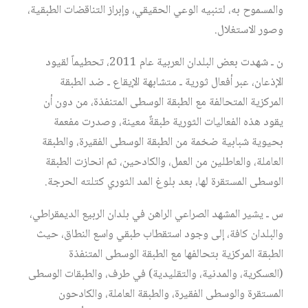
والمسموح به، لتنبيه الوعي الحقيقي، وإبراز التناقضات الطبقية،
وصور الاستغلال.
ن ـ شهدت بعض البلدان العربية عام 2011، تحطيماً لقيود
الإذعان، عبر أفعال ثورية ـ متشابهة الإيقاع ـ ضد الطبقة
المركزية المتحالفة مع الطبقة الوسطى المتنفذة، من دون أن
يقود هذه الفعاليات الثورية طبقةٌ معينة، وصدرت مفعمة
بحيوية شبابية ضخمة من الطبقة الوسطى الفقيرة، والطبقة
العاملة، والعاطلين من العمل، والكادحين، ثم انحازت الطبقة
الوسطى المستقرة لها، بعد بلوغ المد الثوري كتلته الحرجة.
س ـ يشير المشهد الصراعي الراهن في بلدان الربيع الديمقراطي،
والبلدان كافة، إلى وجود استقطاب طبقي واسع النطاق، حيث
الطبقة المركزية بتحالفها مع الطبقة الوسطى المتنفذة
(العسكرية، والمدنية، والتقليدية) في طرف، والطبقات الوسطى
المستقرة والوسطى الفقيرة، والطبقة العاملة، والكادحون