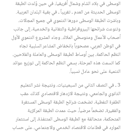
الوسطى في بلاد الشام وشمال أفريقيا، في حين وُلدت الطبقة
الوسطى الحديثة من العدم ـ تقريباً ـ في بقية البلدان العربية.
وباشرت الطبقة الوسطى دورها التنموي في جميع المجالات،
وتنوعت شرائحها البيروقراطية والتقانية والخدمية، إلى جانب
أصحاب الأعمال ومتوسطي الملاك. وجاء المشروع التنموي الأول
في الوطن العربي، مصحوباً بانخفاض المشاعر السلبية تجاه
النظم الحاكمة، بين أوساط الطبقة الوسطى والعاملة والفلاحين،
كما اتسمت هذه المرحلة، بسعي النظم الحاكمة إلى توزيع عوائد
التنمية على نحو عادل نسبياً.
3 ـ في النصف الثاني من السبعينيات، ونتيجة نشر التعليم
الثانوي والجامعي، ونتيجة الازدهار الاقتصادي كذلك عقب
الطفرة النفطية، تضخمت شرائح الطبقة الوسطى المستقرة
والفقيرة، تضخماً مرضياً، حيث عمدت الطبقة المركزية
المتحكمة، متحالفة مع الطبقة الوسطى المتنفذة، إلى استثمار
الموارد في قطاعات الاقتصاد الخدمي والاجتماعي، على حساب