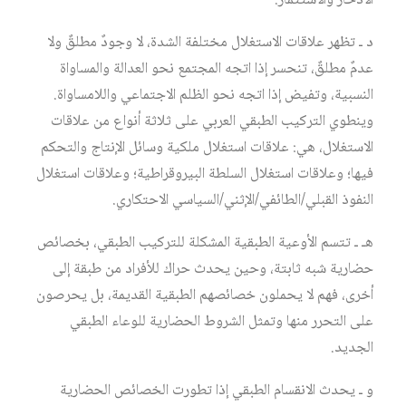
الادخار والاستثمار.
د ـ تظهر علاقات الاستغلال مختلفة الشدة، لا وجودٌ مطلقٌ ولا
عدمٌ مطلقٌ، تنحسر إذا اتجه المجتمع نحو العدالة والمساواة
النسبية، وتفيض إذا اتجه نحو الظلم الاجتماعي واللامساواة.
وينطوي التركيب الطبقي العربي على ثلاثة أنواع من علاقات
الاستغلال، هي: علاقات استغلال ملكية وسائل الإنتاج والتحكم
فيها؛ وعلاقات استغلال السلطة البيروقراطية؛ وعلاقات استغلال
النفوذ القبلي/الطائفي/الإثني/السياسي الاحتكاري.
هـ ـ تتسم الأوعية الطبقية المشكلة للتركيب الطبقي، بخصائص
حضارية شبه ثابتة، وحين يحدث حراك للأفراد من طبقة إلى
أخرى، فهم لا يحملون خصائصهم الطبقية القديمة، بل يحرصون
على التحرر منها وتمثل الشروط الحضارية للوعاء الطبقي
الجديد.
و ـ يحدث الانقسام الطبقي إذا تطورت الخصائص الحضارية