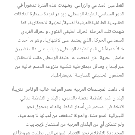
القطاعين الصناعي والزراعي. وشهدت هذه الفترة تدهوراً في
الدور السياسي للطبقة الوسطى، وبوادر لعودة سيطرة العلاقات
التقليدية الطائفية/العرقية/القبلية/الحزبية الاحتكارية، كما
شهدت تلك المرحلة الحراك الطبقي الفئوي، والحراك الفردي
الضفدعي الحركة، الذي يعتمد على الانتهازية، وهو ما أحدث
خللاً عميقاً في قيم الطبقة الوسطى، وترتب على ذلك تضييق
هامش الحرية الذي تمتعت به الطبقة الوسطى عقب الاستقلال،
عبر ابتداع وسائل ديمقراطية شكلية منزوعة الدسم خالية من
المضمون الحقيقي للممارسة الديمقراطية.
4 ـ دلفت المجتمعات العربية عصر العولمة خالية الوفاض تقريباً؛
البلدان غير النفطية مثقلة بالديون، والبلدان النفطية تعاني
الانخفاض المستمر في أسعار النفط، والعالم يتحول نحو
الليبرالية المتوحشة، والدولة تتخفف من أعبائها الاجتماعية،
ولم تتمكن أي من البلدان العربية من استثمار الإيجابيات
المحدودة للانطلاق نحو اقتصاد السوق، التي تطلبت شروطاً لم