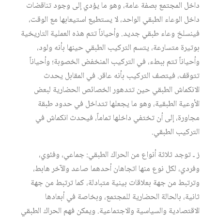
داخل المجتمع بصفة عامة، وهو ما يؤدي إلى وجود تناقضات
داخل الوعاء الطبقي الواحد، لا يستطيع استيعابها مع الوقت،
فينسلخ وعاء طبقي جديد. وأحياناً تتم هذه العملية التاريخية
بوتيرة متسارعة، يتسم التركيب الطبقي حينها بأنه ولود،
وأحياناً تتم ببطء، في التركيب المنخفض الخصوبة؛ وأحياناً
تتوقف، فيتصف التركيب بأنه عاقر. في المقابل يحدث
الانكماش الطبقي حين تتدهور الخصائص الحضارية لبعض
الأوعية الطبقية، وهو ما يجعلها تتداخل في حدود طبقة
مجاورة، إلى أن تختفي داخلها تماماً، فيحدث انكماش في
التركيب الطبقي.
ز ـ توجد ثلاثة أنواع من الحراك الطبقي: جماعي، وفئوي،
وفردي، لكل نوع منها اتجاهان أحدهما صاعد والآخر هابط،
وترتبط من جهة بعلاقات بينية متبادلة، كما ترتبط من جهة
ثانية، بالحالة الحضارية للمجتمع، وبخاصة في أبعادها
الاقتصادية والسياسية والاجتماعية. ويمكن فهم الحراك الطبقي