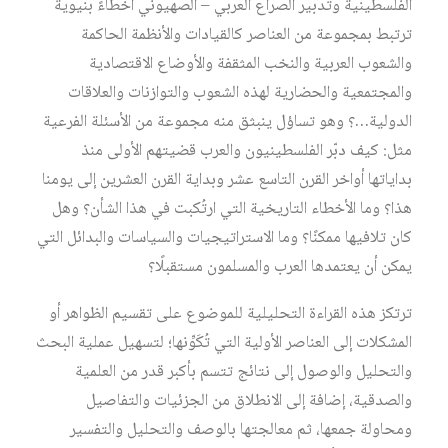
الفلسطينية وتدبير الصراع العربي – الصهيوني أخطاءً بنيوية
ترتبط بمجموعة من العناصر كالقيادات والأنظمة الحاكمة
والشعوب العربية والنخب المثقفة والأوضاع الاقتصادية
والمجتمعية والحضارية لهذه الشعوب والتوازنات والعلاقات
الدولية…؟ وهو تساؤل ينبثق منه مجموعة من الأسئلة الفرعية
مثل: كيف دبّر الفلسطينيون والعرب قضيتهم الأولى منذ
بداياتها أواخر القرن التاسع عشر وبداية القرن العشرين إلى يومنا
هذا؟ وما الأخطاء التاريخية التي ارتُكبت في هذا الشأن؟ وهل
كان تلافيها ممكنًا؟ وما الاستراتيجيات والسياسات والبدائل التي
يمكن أن يعتمدها العرب والمسلمون مستقبلًا؟
ترتكز هذه القراءة التحليلية للموضوع على تقسيم الظواهر أو
المشكلات إلى العناصر الأولية التي تُكَوِّنها؛ لتسهيل عملية البحث
والتحليل والوصول إلى نتائج تتسم بأكبر قدر من العلمية
والصدقية، إضافة إلى الانطلاق من الجزئيات والتفاصيل
ومحاولة جمعها، ثم معالجتها بالوصف والتحليل والتفسير