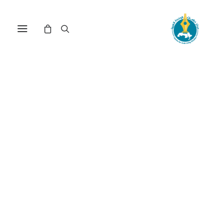
في
مقالات
•
28 مارس، 2026
عدد الزيارات:
623
تأملات في القضية
الفلسطينية والصراع
العربي - الإسرائيلي
الكاتب:
أنس بوسلام
DOI:
https://doi.org/10.65506/30309