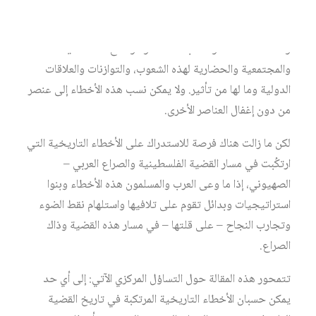
وتدبير الصراع العربي – الصهيوني أخطاء ترتبط ببنية عربية
قائمة تحضر فيها مجموعة من العناصر، من بينها القيادات
والأنظمة الحاكمة والنخب المثقفة والأوضاع الاقتصادية
والمجتمعية والحضارية لهذه الشعوب، والتوازنات والعلاقات
الدولية وما لها من تأثير. ولا يمكن نسب هذه الأخطاء إلى عنصر
من دون إغفال العناصر الأخرى.
لكن ما زالت هناك فرصة للاستدراك على الأخطاء التاريخية التي
ارتكُبت في مسار القضية الفلسطينية والصراع العربي –
الصهيوني، إذا ما وعى العرب والمسلمون هذه الأخطاء وبنوا
استراتيجيات وبدائل تقوم على تلافيها واستلهام نقط الضوء
وتجارب النجاح – على قلتها – في مسار هذه القضية وذاك
الصراع.
تتمحور هذه المقالة حول التساؤل المركزي الآتي: إلى أي حد
يمكن حسبان الأخطاء التاريخية المرتكبة في تاريخ القضية