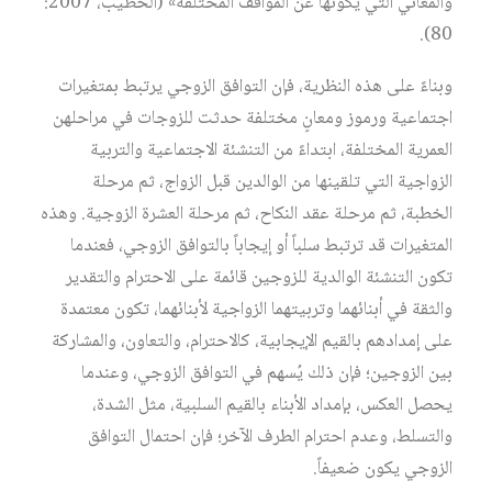
والمعاني التي يكوّنها عن المواقف المختلفة» (الخطيب، 2007:
80).
وبناءً على هذه النظرية، فإن التوافق الزوجي يرتبط بمتغيرات
اجتماعية ورموز ومعانٍ مختلفة حدثت للزوجات في مراحلهن
العمرية المختلفة، ابتداءً من التنشئة الاجتماعية والتربية
الزواجية التي تلقينها من الوالدين قبل الزواج، ثم مرحلة
الخطبة، ثم مرحلة عقد النكاح، ثم مرحلة العشرة الزوجية. وهذه
المتغيرات قد ترتبط سلباً أو إيجاباً بالتوافق الزوجي، فعندما
تكون التنشئة الوالدية للزوجين قائمة على الاحترام والتقدير
والثقة في أبنائهما وتربيتهما الزواجية لأبنائهما، تكون معتمدة
على إمدادهم بالقيم الإيجابية، كالاحترام، والتعاون، والمشاركة
بين الزوجين؛ فإن ذلك يُسهم في التوافق الزوجي، وعندما
يحصل العكس، بإمداد الأبناء بالقيم السلبية، مثل الشدة،
والتسلط، وعدم احترام الطرف الآخر؛ فإن احتمال التوافق
الزوجي يكون ضعيفاً.