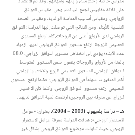
مدراس خاصة وحكومية، وآبائهم وأمهاتهم. وقد تم الاعتماد
على ثلاثة مقاييس لجمع البيانات، وهي: مقياس التوافق
الزواجي، ومقياس أساليب المعاملة الوالدية، ومقياس الصحة
النفسية للأبناء. ومن النتائج التي توصلت إليها الدراسة: التوافق
الزواجي لدى الأزواج أعلى من الزوجات.كلما ارتفع المستوى
التعليمي للزوجة؛ ارتفع مستوى التوافق الزواجي لديها. ازدياد
عدد الأبناء؛ يؤدي إلى انخفاض مستوى التوافق الزواجي. 68،0
بالمئة من الأزواج والزوجات يقعون ضمن المستوى المتوسط
للتوافق الزواجي. المستوى التعليمي للزوج والاختيار الزواجي
أكثر المتغيرات إسهاماً في التوافق الزواجي؛ فكلما ارتفع المستوى
التعليمي ارتفع مستوى التوافق الزوجي. وكلما كان الاختيار
للزواج عن معرفه بين الزوجين؛ ارتفعت نسبة التوافق لديهما.
هـ – دراسة بلميهوب (2003 – 2004)،
بعنوان: «عوامل
الاستقرار الزوجي»: هدفت الدراسة معرفة عوامل الاستقرار
الزوجي، حيث تناولت موضوع التوافق الزوجي بشكل غير