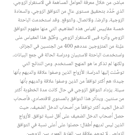
مباشر، من خلال معرفة العوامل المساهمة في الاستقرار الزوجي،
الذي حُدِّد بتحقيق مستوى عالٍ من التوافق الزوجي، والسعادة
الزوجية، والرضا، والاتصال، والتوقع. وقد استخدمت الباحثة
خمسة مقاييس لقياس هذه المفاهيم، التي منها مفهوم التوافق
الزوجي وأثره فيى الاستقرار الزوجي. وطُبِّق هذا المقياس على
عيِّنة من المتزوجين عددهم 400 من الجنسين في الجزائر،
واستخدمت الباحثة الاستبيان ودراسة الحالة في جمع البيانات،
ولكنها لم تذكر ما هو المنهج المستخدم. ومن النتائج التي
توصَّلت إليها الدراسة: الأزواج الذين وصفوا علاقة والديهم بأنها
جيدة؛ هم أكثر توافقاً من الذين وصفوا علاقة والديهم بأنها
سيئة. يزداد التوافق الزوجي في حال كانت مدة الخطوبة أكثر
من سنتين. ويتأثر هذا التوافق بالمستوى الاقتصادي، فأصحاب
الدخل الجيد أكثر توافقاً من أصحاب الدخل الضعيف، حيث
حصل أصحاب الدخل الضعيف على أقل نسبة توافق. الأزواج
الذين ليس لديهم أطفال؛ حصلوا على أعلى نسبة في التوافق
الزواجي. لا توجد علاقة بين الفارق العمري بين الزوجين