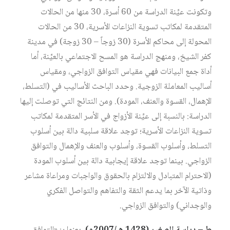
وتكونت عيِّنة الدراسة من 60 أسرة، 30 منها من الحالات
المتقدمة لمكاتب تسوية النزاعات الأسرية، 30 من الحالات
المحولة إلى محاكم الأسرة (30 زوجاً – 30 زوجة) في مدينة
كفر الشيخ، ومنهج الدراسة هو المسح الاجتماعي بالعيِّنة، أما
أداة جمع البيانات فهي مقياس التوافق الزواجي، ومقياس
أساليب المعاملة الزوجية. وحدد الباحث الأساليب في (التسلط،
الإهمال، القسوة والعنف، المودة). ومن النتائج التي توصلت إليها
الدراسة: بالنسبة إلى عيِّنة الأزواج في الأسر المتقدمة لمكاتب
تسوية النزاعات الأسرية؛ توجد علاقة سلبية دالة بين أسلوب
التسلط، وأسلوب القسوة، وأسلوب والعنف والإهمال والتوافق
الزواجي. بينما توجد علاقة إيجابية دالة بين أسلوب المودة
(الاحترام المتبادل والالتزام بالحقوق والواجبات ومراعاة مشاعر
وذاتية الآخر بما يدعم الثقة والتفاهم والتواصل الفكري
والوجداني) والتوافق الزواجي.