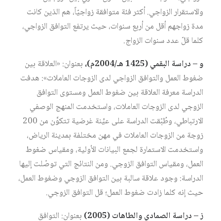
والاستقرار الزواجي. أكثر فئة متوافقة زواجيّاً، هم الذين كانت
مدة زواجهم أقل من أربع سنوات، حيث يرتفع التوافق الزواجي،
كلما قلّ عدد سنوات الزواج.
و – دراسة البقمي (1425 هـ/2004م)،
بعنوان: «العلاقة بين
ضغوط العمل والتوافق الزواجي لدى الزوجات العاملات»: هدفت
الدراسة معرفة العلاقة بين ضغوط العمل ومستوى التوافق
الزوجي لدى الزوجات العاملات، واستخدمت المنهج الوصفي
الارتباطي، وطُبّقت الدراسة على عيِّنة غرضية تتكوَّن من 200
زوجة من الزوجات العاملات في مهن مختلفة بمدينة الرياض،
واستخدمت الاستمارة لجمع البيانات الأولية، ومقياس ضغوط
العمل، ومقياس التوافق الزوجي. ومن النتائج التي توصّلت إليها
الدراسة: وجود علاقة سالبة بين التوافق الزوجي وضغوط العمل،
حيث إنه كلما زادت ضغوط العمل؛ قل التوافق الزوجي.
ز – دراسة الصمادي والطاهات (2005)
بعنوان: التوافق