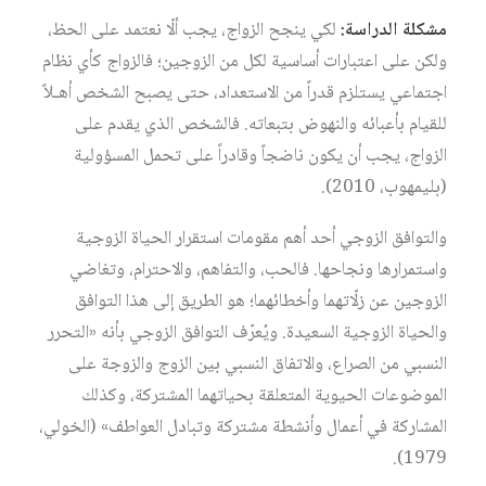
مشكلة الدراسة:
لكي ينجح الزواج، يجب ألّا نعتمد على الحظ،
ولكن على اعتبارات أساسية لكل من الزوجين؛ فالزواج كأي نظام
اجتماعي يستلزم قدراً من الاستعداد، حتى يصبح الشخص أهـلاً
للقيام بأعبائه والنهوض بتبعاته. فالشخص الذي يقدم على
الزواج، يجب أن يكون ناضجاً وقادراً على تحمل المسؤولية
(بليمهوب، 2010).
والتوافق الزوجي أحد أهم مقومات استقرار الحياة الزوجية
واستمرارها ونجاحها. فالحب، والتفاهم، والاحترام، وتغاضي
الزوجين عن زلّاتهما وأخطائهما؛ هو الطريق إلى هذا التوافق
والحياة الزوجية السعيدة. ويُعرّف التوافق الزوجي بأنه «التحرر
النسبي من الصراع، والاتفاق النسبي بين الزوج والزوجة على
الموضوعات الحيوية المتعلقة بحياتهما المشتركة، وكذلك
المشاركة في أعمال وأنشطة مشتركة وتبادل العواطف» (الخولي،
1979).