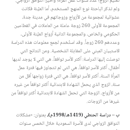
تعليم الزوج؛ عدد سنوات عمل المرأة؛ وأخيراً التوافق الزواجي.
ولم تذكر الباحثة نوع المنهج المستخدم، أما العيِّنة فكانت
عشوائية لمجموعة من الأزواج وزوجاتهم في مدينة جدة،
المجموعة الأولى 260 زوجة عاملة من العاملات في القطاعين
الحكومي والخاص، والمجموعة الثانية أزواج العيِّنة الأولى،
وعددهم 260 زوجاً. وقد استُخدم لجمع معلومات هذه الدراسة
الاستبيان المبني على المقابلة الشخصية. ومن النتائج التي
توصلت إليها الدراسة: أكثر الأسر توافقاً، هي التي لا يوجد لديها
أطفال، أكثر الأسر توافقاً، هي التي لم تتجاوز فيها فترة عمل
المرأة السنة، أكثر الأسر توافقاً، هي التي فترة زواجها أقل من
سنة، الزوج الذي يحمل الشهادة الابتدائية أكثر توافقاً من غيره
من الأزواج، الزوجة التي تحمل الشهادة الابتدائية أكثر توافقاً من
غيرها من الزوجات.
ب – دراسة الحنطي (1419هـ/1998م)،
بعنوان: «مشكلات
التوافق الزواجي لدى الأسرة السعودية خلال الخمس سنوات