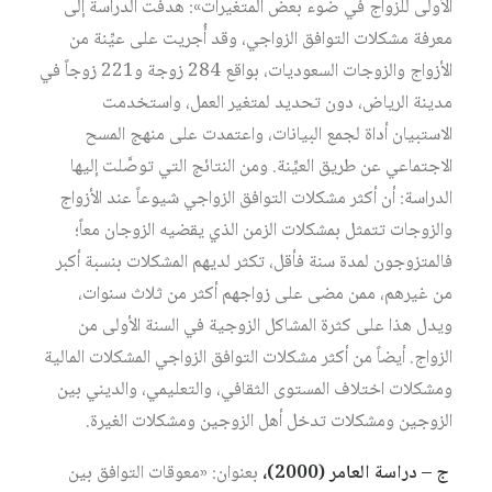
الأولى للزواج في ضوء بعض المتغيرات»: هدفت الدراسة إلى
معرفة مشكلات التوافق الزواجي، وقد أُجريت على عيِّنة من
الأزواج والزوجات السعوديات، بواقع 284 زوجة و221 زوجاً في
مدينة الرياض، دون تحديد لمتغير العمل، واستخدمت
الاستبيان أداة لجمع البيانات، واعتمدت على منهج المسح
الاجتماعي عن طريق العيِّنة. ومن النتائج التي توصَّلت إليها
الدراسة: أن أكثر مشكلات التوافق الزواجي شيوعاً عند الأزواج
والزوجات تتمثل بمشكلات الزمن الذي يقضيه الزوجان معاً؛
فالمتزوجون لمدة سنة فأقل، تكثر لديهم المشكلات بنسبة أكبر
من غيرهم، ممن مضى على زواجهم أكثر من ثلاث سنوات،
ويدل هذا على كثرة المشاكل الزوجية في السنة الأولى من
الزواج. أيضاً من أكثر مشكلات التوافق الزواجي المشكلات المالية
ومشكلات اختلاف المستوى الثقافي، والتعليمي، والديني بين
الزوجين ومشكلات تدخل أهل الزوجين ومشكلات الغيرة.
ج – دراسة العامر (2000)،
بعنوان: «معوقات التوافق بين