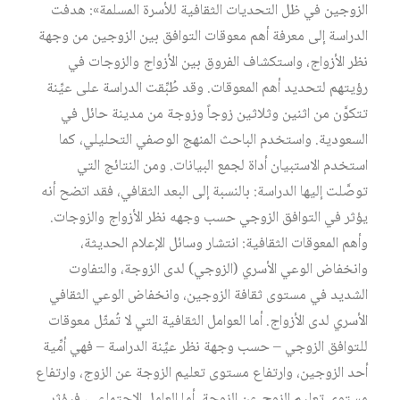
الزوجين في ظل التحديات الثقافية للأسرة المسلمة»: هدفت
الدراسة إلى معرفة أهم معوقات التوافق بين الزوجين من وجهة
نظر الأزواج، واستكشاف الفروق بين الأزواج والزوجات في
رؤيتهم لتحديد أهم المعوقات. وقد طُبِّقت الدراسة على عيِّنة
تتكوَّن من اثنين وثلاثين زوجاً وزوجة من مدينة حائل في
السعودية. واستخدم الباحث المنهج الوصفي التحليلي، كما
استخدم الاستبيان أداة لجمع البيانات. ومن النتائج التي
توصَّلت إليها الدراسة: بالنسبة إلى البعد الثقافي، فقد اتضح أنه
يؤثر في التوافق الزوجي حسب وجهه نظر الأزواج والزوجات.
وأهم المعوقات الثقافية: انتشار وسائل الإعلام الحديثة،
وانخفاض الوعي الأسري (الزوجي) لدى الزوجة، والتفاوت
الشديد في مستوى ثقافة الزوجين، وانخفاض الوعي الثقافي
الأسري لدى الأزواج. أما العوامل الثقافية التي لا تُمثّل معوقات
للتوافق الزوجي – حسب وجهة نظر عيِّنة الدراسة – فهي أمِّية
أحد الزوجين، وارتفاع مستوى تعليم الزوجة عن الزوج، وارتفاع
مستوى تعليم الزوج عن الزوجة. أما العامل الاجتماعي، فيؤثر