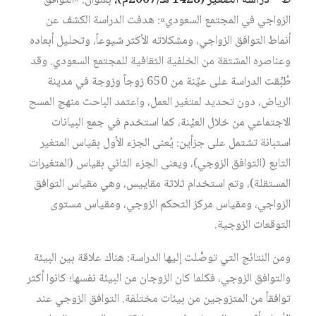
ط – دراسة الصغير (1428 هـ/2007م)،
بعنوان: «التوافق
الزواجي في المجتمع السعودي»: هدفت الدراسة الكشف عن
أنماط التوافق الزواجي، ومشكلاته الأكثر شيوعاً، وتحليل أبعاده
وعناصره المشتقة من الخلفية الثقافية للمجتمع السعودي. وقد
طُبِّقت الدراسة على عيِّنة من 650 زوجاً وزوجة في مدينة
الرياض، دون تحديد لمتغير العمل، واعتمد الباحث منهج المسح
الاجتماعي من خلال العيِّنة، كما استخدم في جمع البيانات
استبانة تشتمل على جزأين: يُعنى الجزء الأول بقياس المتغير
التابع (التوافق الزوجي)، ويعنى الجزء الثاني بقياس (المتغيرات
المستقلة)، وتم استخدام ثلاثة مقاييس، وهي مقياس التوافق
الزواجي، ومقياس مركز التحكم الزوجي، ومقياس مستوى
التوقعات الزوجية.
ومن النتائج التي توصَّلت إليها الدراسة: هناك علاقة بين البيئة
والتوافق الزوجي، فكلما كان الزوجان من البيئة نفسها؛ كانوا أكثر
توافقاً من المتزوجين من بيئات مختلفة. التوافق الزوجي عند