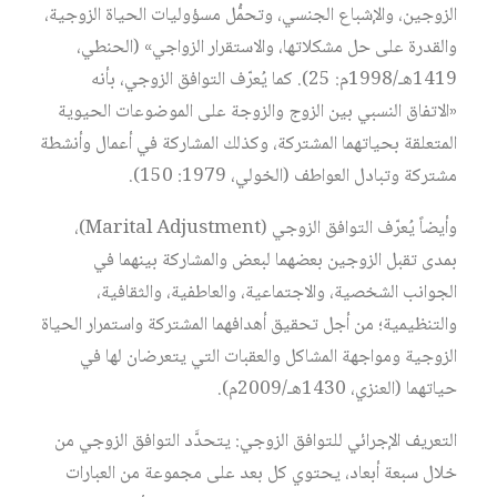
الزوجين، والإشباع الجنسي، وتحمُّل مسؤوليات الحياة الزوجية،
والقدرة على حل مشكلاتها، والاستقرار الزواجي» (الحنطي،
1419هـ/1998م: 25). كما يُعرّف التوافق الزوجي، بأنه
«الاتفاق النسبي بين الزوج والزوجة على الموضوعات الحيوية
المتعلقة بحياتهما المشتركة، وكذلك المشاركة في أعمال وأنشطة
مشتركة وتبادل العواطف (الخولي، 1979: 150).
وأيضاً يُعرّف التوافق الزوجي (Marital Adjustment)،
بمدى تقبل الزوجين بعضهما لبعض والمشاركة بينهما في
الجوانب الشخصية، والاجتماعية، والعاطفية، والثقافية،
والتنظيمية؛ من أجل تحقيق أهدافهما المشتركة واستمرار الحياة
الزوجية ومواجهة المشاكل والعقبات التي يتعرضان لها في
حياتهما (العنزي، 1430هـ/2009م).
التعريف الإجرائي للتوافق الزوجي: يتحدَّد التوافق الزوجي من
خلال سبعة أبعاد، يحتوي كل بعد على مجموعة من العبارات