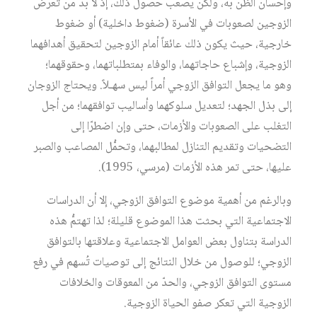
وإحسان الظن به، ولكن يصعب حصول ذلك، إذ لا بد من تعرُّض
الزوجين لصعوبات في الأسرة (ضغوط داخلية) أو ضغوط
خارجية، حيث يكون ذلك عائقاً أمام الزوجين لتحقيق أهدافهما
الزوجية، وإشباع حاجاتهما، والوفاء بمتطلباتهما، وحقوقهما؛
وهو ما يجعل التوافق الزوجي أمراً ليس سهـلاً. ويحتاج الزوجان
إلى بذل الجهد؛ لتعديل سلوكهما وأساليب توافقهما؛ من أجل
التغلب على الصعوبات والأزمات، حتى وإن اضطرّا إلى
التضحيات وتقديم التنازل لمطالبهما، وتحمُّل المصاعب والصبر
عليها، حتى تمر هذه الأزمات (مرسي، 1995).
وبالرغم من أهمية موضوع التوافق الزوجي، إلا أن الدراسات
الاجتماعية التي بحثت هذا الموضوع قليلة؛ لذا تهتمُّ هذه
الدراسة بتناول بعض العوامل الاجتماعية وعلاقتها بالتوافق
الزوجي؛ للوصول من خلال النتائج إلى توصيات تُسهم في رفع
مستوى التوافق الزوجي، والحدّ من المعوقات والخلافات
الزوجية التي تعكر صفو الحياة الزوجية.