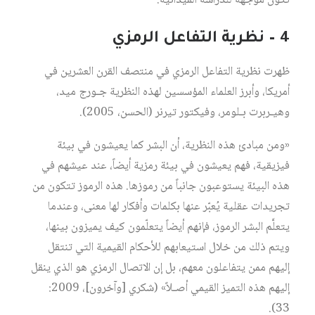
تكون موجهة للدراسة الميدانية.
4 – نظرية التفاعل الرمزي
ظهرت نظرية التفاعل الرمزي في منتصف القرن العشرين في
أمريكا، وأبرز العلماء المؤسسين لهذه النظرية جـورج ميد،
وهيـربرت بـلومر، وفيكتور تيرنر (الحسن، 2005).
«ومن مبادئ هذه النظرية، أن البشر كما يعيشون في بيئة
فيزيقية، فهم يعيشون في بيئة رمزية أيضاً، عند عيشهم في
هذه البيئة يستوعبون جانباً من رموزها. هذه الرموز تتكون من
تجريدات عقلية يُعبّر عنها بكلمات وأفكار لها معنى، وعندما
يتعلَّم البشر الرموز، فإنهم أيضاً يتعلّمون كيف يميزون بينها،
ويتم ذلك من خلال استيعابهم للأحكام القيمية التي تنتقل
إليهم ممن يتفاعلون معهم، بل إن الاتصال الرمزي هو الذي ينقل
إليهم هذه التميز القيمي أصـلاً» (شكري [وآخرون]، 2009:
33).