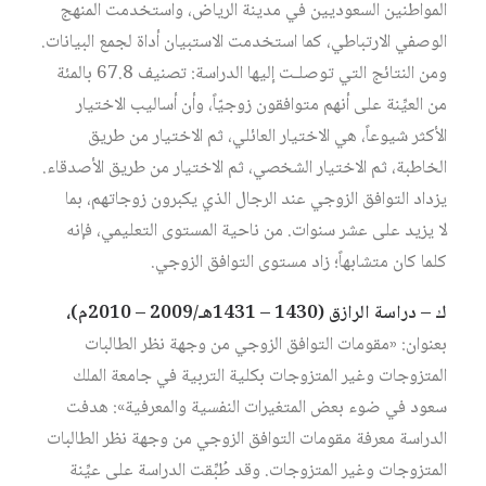
المواطنين السعوديين في مدينة الرياض، واستخدمت المنهج
الوصفي الارتباطي، كما استخدمت الاستبيان أداة لجمع البيانات.
ومن النتائج التي توصلـت إليها الدراسة: تصنيف 67.8 بالمئة
من العيِّنة على أنهم متوافقون زوجيّاً، وأن أساليب الاختيار
الأكثر شيوعاً، هي الاختيار العائلي، ثم الاختيار من طريق
الخاطبة، ثم الاختيار الشخصي، ثم الاختيار من طريق الأصدقاء.
يزداد التوافق الزوجي عند الرجال الذي يكبرون زوجاتهم، بما
لا يزيد على عشر سنوات. من ناحية المستوى التعليمي، فإنه
كلما كان متشابهاً؛ زاد مستوى التوافق الزوجي.
ك – دراسة الرازق (1430 – 1431هـ/2009 – 2010م)،
بعنوان: «مقومات التوافق الزوجي من وجهة نظر الطالبات
المتزوجات وغير المتزوجات بكلية التربية في جامعة الملك
سعود في ضوء بعض المتغيرات النفسية والمعرفية»: هدفت
الدراسة معرفة مقومات التوافق الزوجي من وجهة نظر الطالبات
المتزوجات وغير المتزوجات. وقد طُبِّقت الدراسة على عيِّنة