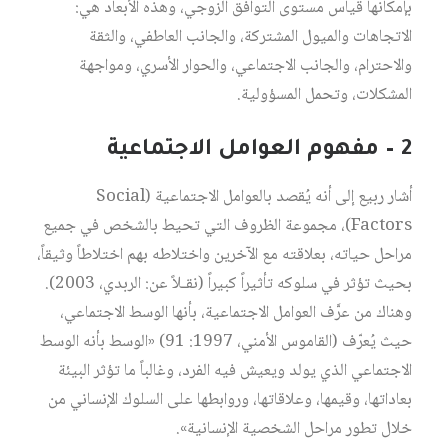
بإمكانها قياس مستوى التوافق الزوجي، وهذه الأبعاد هي:
الاتجاهات والميول المشتركة، والجانب العاطفي، والثقة
والاحترام، والجانب الاجتماعي، والحوار الأسري، ومواجهة
المشكلات، وتحمل المسؤولية.
2 – مفهوم العوامل الاجتماعية
أشار ربيع إلى أنه يُقصد بالعوامل الاجتماعية (Social
Factors)، مجموعة الظروف التي تحيط بالشخص في جميع
مراحل حياته، بعلاقته مع الآخرين واختلاطه بهم اختلاطاً وثيقاً،
بحيث تؤثر في سلوكه تأثيراً كبيراً (نقـلاً عن: الربدي، 2003).
وهناك من عرَّف العوامل الاجتماعية، بأنها الوسط الاجتماعي،
حيث يُعرّف (القاموس الأمني، 1997: 91) «الوسط بأنه الوسط
الاجتماعي الذي يولد ويعيش فيه الفرد، وغالباً ما تؤثر البيئة
بعاداتها، وقيمها، وعلاقاتها، وروابطها على السلوك الإنساني من
خلال تطور مراحل الشخصية الإنسانية».