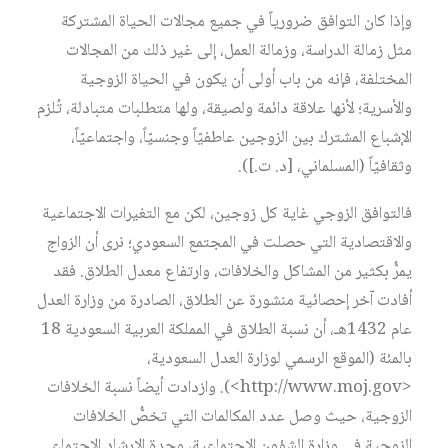
وإذا كان التوافق ضرورياً في جميع مجالات الحياة المشتركة
مثل زمالة الدراسة، وزمالة العمل، إلى غير ذلك من المجالات
المختلفة، فإنه من باب أولى أن يكون في الحياة الزوجية
والأسرية؛ لأنها علاقة دائمة ولصيقة، ولها متطلبات متبادلة، تُلزم
الإشباع المشترك بين الزوجين عاطفيّاً وجنسيّاً، واجتماعيّاً،
وثقافيّاً (المسلماني، [د. ت.]).
فالتوافق الزوجي غاية كل زوجين، لكن مع التغيرات الاجتماعية
والاقتصادية التي حصلت في المجتمع السعودي؛ نرى أن الزواج
يمرُّ بكثير من المشاكل والخلافات، وارتفاع معدل الطلاق. فقد
أفادت آخر إحصائية منشورة عن الطلاق، الصادرة من وزارة العدل
عام 1432هـ، أن نسبة الطلاق في المملكة العربية السعودية 18
بالمئة (الموقع الرسمي لوزارة العدل السعودية،
<http://www.moj.gov>). وازدادت أيضاً نسبة الخلافات
الزوجية، حيث وصل عدد المكالمات التي تخصُّ الخلافات
الزوجية في وزارة الشؤون الاجتماعية، وحدة الإرشاد الاجتماعي