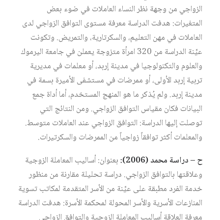
الزواجي من وجهة نظر النساء العاملات في ضوء بعض
المتغيرات: هدفت الدراسة معرفة مستوى التوافق الزواجي لدى
العاملات في مهن التعليم، والسكرتارية، والتمريض. وتكونت
عيِّنة الدراسة من 320 امرأة متزوجة يعملن في جامعة اليرموك
والعلوم والتكنولوجيا في مدينة إربد، أو معلمات في مديرية
تربية إربد الأولى، أو ممرضات في مستشفى الأميرة بسمة في
مدينة إربد. ولم يُذكر ما هو المنهج المستخدم، أما أداة جمع
البيانات فكان مقياس التوافق الزواجي. ومن النتائج التي
توصلت إليها الدراسة: التوافق الزواجي عند العاملات متوسط.
والمعلمات أكثر توافقاً زواجياً من الممرضات والسكرتيرات.
ح – دراسة محمد (2006):
بعنوان: أساليب المعاملة الزوجية
وعلاقتها بالتوافق الزواجي. دراسة تحليلة مقارنة من منظور
خدمة الفرد مطبقة على عيِّنة من الأسر المتقدمة لمكاتب تسوية
المنازعات الأسرية والأسر المحولة لمحكمة الأسرة: هدفت الدراسة
معرفة العلاقة أساليب المعاملة الزوجية والتوافق الزواجي