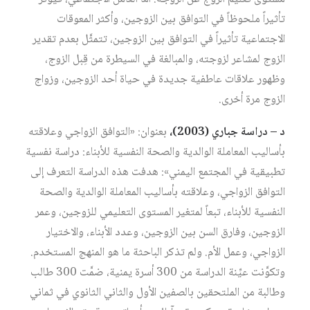
تأثيراً ملحوظاً في التوافق بين الزوجين، وأكثر المعوقات
الاجتماعية تأثيراً في التوافق بين الزوجين، تتمثَّل بعدم تقدير
الزوج لمشاعر لزوجته، والمبالغة في السيطرة من قِبل الزوج،
وظهور علاقات عاطفية جديدة في حياة أحد الزوجين، وزواج
الزوج مرة أخرى.
د – دراسة جباري (2003)،
بعنوان: «التوافق الزواجي وعلاقته
بأساليب المعاملة الوالدية والصحة النفسية للأبناء: دراسة نفسية
تطبيقية في المجتمع اليمني»: هدفت هذه الدراسة التعرف إلى
التوافق الزواجي، وعلاقته بأساليب المعاملة الوالدية والصحة
النفسية للأبناء، تبعاً لمتغير المستوى التعليمي للزوجين، وعمر
الزوجين، وفارق السن بين الزوجين، وعدد الأبناء، والاختيار
الزواجي، وعمل الأم. ولم تذكر الباحثة ما هو المنهج المستخدم.
وتكوَّنت عيِّنة الدراسة من 300 أسرة يمنية، ضمَّت 300 طالب
وطالبة من الملتحقين بالصفين الأول والثاني الثانوي في ثماني