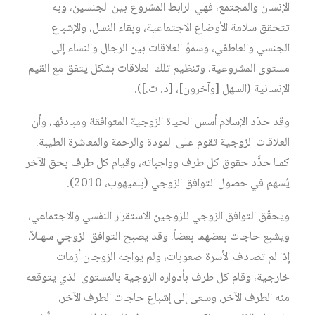
الإنسان والمجتمع، فهي الرابط المشروع بين الجنسين، وبه
تتحقق سلامة الأوضاع الاجتماعية، وبقاء النسل، والإشباع
الجنسي والعاطفي، وسموّ العلاقات بين الرجال والنساء إلى
مستوى المشروعية، وتنظيم تلك العلاقات بشكل يتفق مع القيم
الإنسانية (السهل [وآخرون]، [د. ت.]).
وقد حدّد الإسلام أسس الحياة الزوجية المتوافقة ومبادئها، وأن
العلاقات الزوجية تقوم على المودة والرحمة والمعاشرة الطيبة.
كمـا حدَّد حقوق كل طرف وواجباته، وقيام كل طرف بحق الآخر
يُسهم في حصول التوافق الزوجي (بلميهوب، 2010).
ويحقّق التوافق الزوجي للزوجين الاستقرار النفسي والاجتماعي،
ويشبع حاجات بعضهما بعضاً. وقد يصبح التوافق الزوجي سهـلاً،
إذا لم تصادف الأسرة صعوبات، ولم يواجه الزوجان أزمات
خارجية، وقام كل طرف بأدواره الزوجية بالمستوى الذي يتوقعه
منه الطرف الآخر، وسعى إلى إشباع حاجات الطرف الآخر،